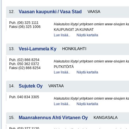
12.
Vaasan kaupunki / Vasa Stad
VAASA
Puh. (06) 325 1111
Hakutulos löytyi yrityksen omien www-sivujen ka
Faksi (06) 325 1006
KAUPUNGIT JA KUNNAT
Lue lisää..
Näytä kartalla
13.
Vesi-Lammela Ky
HONKILAHTI
Puh. (02) 866 8254
Hakutulos löytyi yrityksen omien www-sivujen ka
Puh. 050 362 0372
PUTKITÖITÄ
Faksi (02) 866 8254
Lue lisää..
Näytä kartalla
14.
Sujutek Oy
VANTAA
Puh. 040 834 3305
Hakutulos löytyi yrityksen omien www-sivujen ka
Lue lisää..
Näytä kartalla
15.
Maanrakennus Ahti Virtanen Oy
KANGASALA
Puh. (03) 377 1120