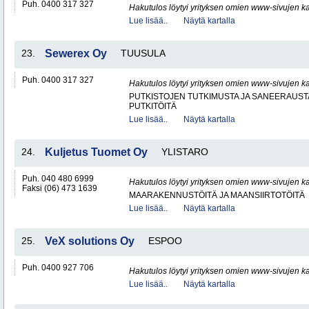
Puh. 0400 317 327
Hakutulos löytyi yrityksen omien www-sivujen ka
Lue lisää..
Näytä kartalla
23.
Sewerex Oy
TUUSULA
Puh. 0400 317 327
Hakutulos löytyi yrityksen omien www-sivujen ka
PUTKISTOJEN TUTKIMUSTA JA SANEERAUST
PUTKITÖITÄ
Lue lisää..
Näytä kartalla
24.
Kuljetus Tuomet Oy
YLISTARO
Puh. 040 480 6999
Hakutulos löytyi yrityksen omien www-sivujen ka
Faksi (06) 473 1639
MAARAKENNUSTÖITÄ JA MAANSIIRTOTÖITÄ
Lue lisää..
Näytä kartalla
25.
VeX solutions Oy
ESPOO
Puh. 0400 927 706
Hakutulos löytyi yrityksen omien www-sivujen ka
Lue lisää..
Näytä kartalla