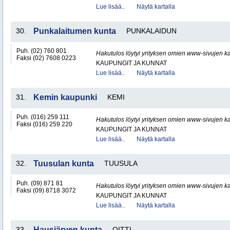
Lue lisää..
Näytä kartalla
30.
Punkalaitumen kunta
PUNKALAIDUN
Puh. (02) 760 801
Hakutulos löytyi yrityksen omien www-sivujen ka
Faksi (02) 7608 0223
KAUPUNGIT JA KUNNAT
Lue lisää..
Näytä kartalla
31.
Kemin kaupunki
KEMI
Puh. (016) 259 111
Hakutulos löytyi yrityksen omien www-sivujen ka
Faksi (016) 259 220
KAUPUNGIT JA KUNNAT
Lue lisää..
Näytä kartalla
32.
Tuusulan kunta
TUUSULA
Puh. (09) 871 81
Hakutulos löytyi yrityksen omien www-sivujen ka
Faksi (09) 8718 3072
KAUPUNGIT JA KUNNAT
Lue lisää..
Näytä kartalla
33.
Hausjärven kunta
OITTI