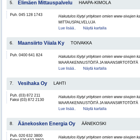
5.
Elimäen Mittauspalvelu
HAAPA-KIMOLA
Puh. 045 128 1743
Hakutulos löytyi yrityksen omien www-sivujen ka
MITTAUSPALVELUJA
Lue lisää..
Näytä kartalla
6.
Maansiirto Viiala Ky
TOIVAKKA
Puh. 0400 641 824
Hakutulos löytyi yrityksen omien www-sivujen ka
MAARAKENNUSTÖITÄ JA MAANSIIRTOTÖITÄ
Lue lisää..
Näytä kartalla
7.
Vesihaka Oy
LAHTI
Puh. (03) 872 211
Hakutulos löytyi yrityksen omien www-sivujen ka
Faksi (03) 872 2130
MAARAKENNUSTÖITÄ JA MAANSIIRTOTÖITÄ
Lue lisää..
Näytä kartalla
8.
Äänekosken Energia Oy
ÄÄNEKOSKI
Puh. 020 632 3800
Hakutulos löytyi yrityksen omien www-sivujen ka