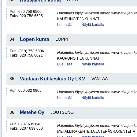
Puh. 020 758 6500
Hakutulos löytyi yrityksen omien www-sivujen ka
Faksi 020 758 6595
KAUPUNGIT JA KUNNAT
Lue lisää..
Näytä kartalla
34.
Lopen kunta
LOPPI
Puh. (019) 758 6006
Hakutulos löytyi yrityksen omien www-sivujen ka
Faksi 020 758 6021
KAUPUNGIT JA KUNNAT
Lue lisää..
Näytä kartalla
35.
Vantaan Kotikeskus Oy LKV
VANTAA
Puh. 050 532 0905
Hakutulos löytyi yrityksen omien www-sivujen ka
Lue lisää..
Näytä kartalla
36.
Metehe Oy
JOUTSENO
Puh. 0207 639 640
Hakutulos löytyi yrityksen omien www-sivujen ka
Faksi 0207 639 650
METALLIRAKENTEITA JA TERÄSRAKENTEITA