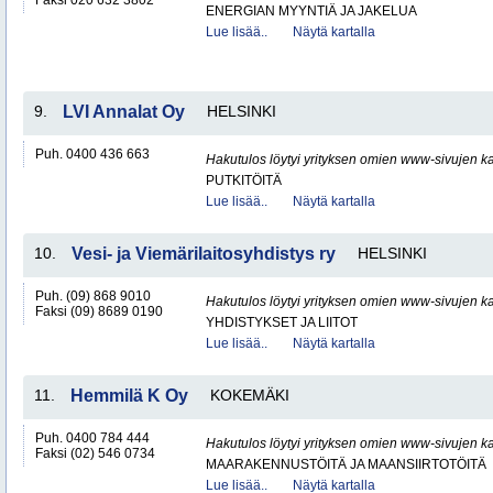
Faksi 020 632 3802
ENERGIAN MYYNTIÄ JA JAKELUA
Lue lisää..
Näytä kartalla
9.
LVI Annalat Oy
HELSINKI
Puh. 0400 436 663
Hakutulos löytyi yrityksen omien www-sivujen ka
PUTKITÖITÄ
Lue lisää..
Näytä kartalla
10.
Vesi- ja Viemärilaitosyhdistys ry
HELSINKI
Puh. (09) 868 9010
Hakutulos löytyi yrityksen omien www-sivujen ka
Faksi (09) 8689 0190
YHDISTYKSET JA LIITOT
Lue lisää..
Näytä kartalla
11.
Hemmilä K Oy
KOKEMÄKI
Puh. 0400 784 444
Hakutulos löytyi yrityksen omien www-sivujen ka
Faksi (02) 546 0734
MAARAKENNUSTÖITÄ JA MAANSIIRTOTÖITÄ
Lue lisää..
Näytä kartalla