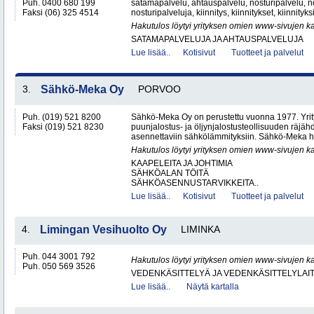
Puh. 0400 680 199
satamapalvelu, ahtauspalvelu, nosturipalvelu, no
Faksi (06) 325 4514
nosturipalveluja, kiinnitys, kiinnitykset, kiinnityk
Hakutulos löytyi yrityksen omien www-sivujen ka
SATAMAPALVELUJA JA AHTAUSPALVELUJA
Lue lisää..
Kotisivut
Tuotteet ja palvelut
3.
Sähkö-Meka Oy
PORVOO
Puh. (019) 521 8200
Sähkö-Meka Oy on perustettu vuonna 1977. Yrity
Faksi (019) 521 8230
puunjalostus- ja öljynjalostusteollisuuden räjähdy
asennettaviin sähkölämmityksiin. Sähkö-Meka hu
Hakutulos löytyi yrityksen omien www-sivujen ka
KAAPELEITA JA JOHTIMIA
SÄHKÖALAN TÖITÄ
SÄHKÖASENNUSTARVIKKEITA..
Lue lisää..
Kotisivut
Tuotteet ja palvelut
4.
Limingan Vesihuolto Oy
LIMINKA
Puh. 044 3001 792
Hakutulos löytyi yrityksen omien www-sivujen ka
Puh. 050 569 3526
VEDENKÄSITTELYÄ JA VEDENKÄSITTELYLAIT
Lue lisää..
Näytä kartalla