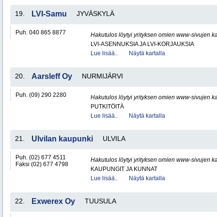
19.
LVI-Samu
JYVÄSKYLÄ
Puh. 040 865 8877
Hakutulos löytyi yrityksen omien www-sivujen ka
LVI-ASENNUKSIA JA LVI-KORJAUKSIA
Lue lisää..
Näytä kartalla
20.
Aarsleff Oy
NURMIJÄRVI
Puh. (09) 290 2280
Hakutulos löytyi yrityksen omien www-sivujen ka
PUTKITÖITÄ
Lue lisää..
Näytä kartalla
21.
Ulvilan kaupunki
ULVILA
Puh. (02) 677 4511
Hakutulos löytyi yrityksen omien www-sivujen ka
Faksi (02) 677 4798
KAUPUNGIT JA KUNNAT
Lue lisää..
Näytä kartalla
22.
Exwerex Oy
TUUSULA