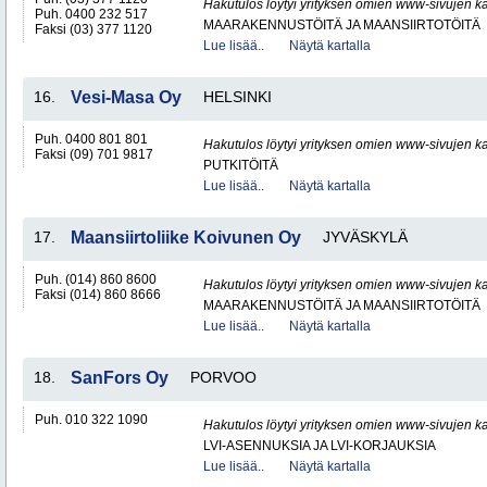
Hakutulos löytyi yrityksen omien www-sivujen ka
Puh. 0400 232 517
MAARAKENNUSTÖITÄ JA MAANSIIRTOTÖITÄ
Faksi (03) 377 1120
Lue lisää..
Näytä kartalla
16.
Vesi-Masa Oy
HELSINKI
Puh. 0400 801 801
Hakutulos löytyi yrityksen omien www-sivujen ka
Faksi (09) 701 9817
PUTKITÖITÄ
Lue lisää..
Näytä kartalla
17.
Maansiirtoliike Koivunen Oy
JYVÄSKYLÄ
Puh. (014) 860 8600
Hakutulos löytyi yrityksen omien www-sivujen ka
Faksi (014) 860 8666
MAARAKENNUSTÖITÄ JA MAANSIIRTOTÖITÄ
Lue lisää..
Näytä kartalla
18.
SanFors Oy
PORVOO
Puh. 010 322 1090
Hakutulos löytyi yrityksen omien www-sivujen ka
LVI-ASENNUKSIA JA LVI-KORJAUKSIA
Lue lisää..
Näytä kartalla