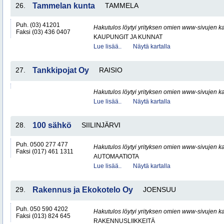
26.
Tammelan kunta
TAMMELA
Puh. (03) 41201
Hakutulos löytyi yrityksen omien www-sivujen ka
Faksi (03) 436 0407
KAUPUNGIT JA KUNNAT
Lue lisää..
Näytä kartalla
27.
Tankkipojat Oy
RAISIO
Hakutulos löytyi yrityksen omien www-sivujen ka
Lue lisää..
Näytä kartalla
28.
100 sähkö
SIILINJÄRVI
Puh. 0500 277 477
Hakutulos löytyi yrityksen omien www-sivujen ka
Faksi (017) 461 1311
AUTOMAATIOTA
Lue lisää..
Näytä kartalla
29.
Rakennus ja Ekokotelo Oy
JOENSUU
Puh. 050 590 4202
Hakutulos löytyi yrityksen omien www-sivujen ka
Faksi (013) 824 645
RAKENNUSLIIKKEITÄ