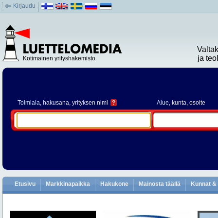
Kirjaudu
Valta
ja te
Kotimainen yrityshakemisto
Toimiala
, hakusana, yrityksen nimi
?
Alue
, kunta, osoite
Etusivu
Markkinapaikka
Hakukone
Mainosta täällä
Kunnat & 