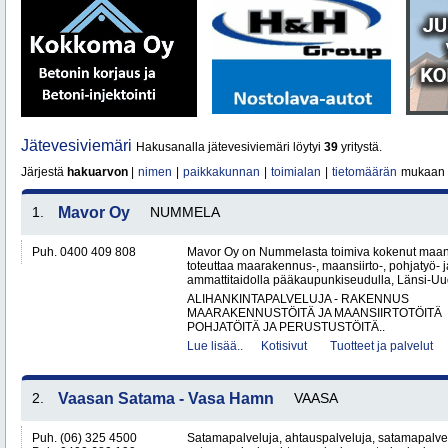
Jätevesiviemäri
Hakusanalla jätevesiviemäri löytyi
39
yritystä.
Järjestä
hakuarvon
|
nimen
|
paikkakunnan
|
toimialan
|
tietomäärän
mukaan
1.
Mavor Oy
NUMMELA
Puh. 0400 409 808
Mavor Oy on Nummelasta toimiva kokenut maanr
toteuttaa maarakennus-, maansiirto-, pohjatyö- j
ammattitaidolla pääkaupunkiseudulla, Länsi-Uud
ALIHANKINTAPALVELUJA - RAKENNUS
MAARAKENNUSTÖITÄ JA MAANSIIRTOTÖITÄ
POHJATÖITÄ JA PERUSTUSTÖITÄ..
Lue lisää..
Kotisivut
Tuotteet ja palvelut
2.
Vaasan Satama - Vasa Hamn
VAASA
Puh. (06) 325 4500
Satamapalveluja, ahtauspalveluja, satamapalvel