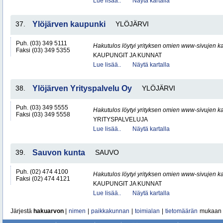
Lue lisää..
Näytä kartalla
37.
Ylöjärven kaupunki
YLÖJÄRVI
Puh. (03) 349 5111
Hakutulos löytyi yrityksen omien www-sivujen ka
Faksi (03) 349 5355
KAUPUNGIT JA KUNNAT
Lue lisää..
Näytä kartalla
38.
Ylöjärven Yrityspalvelu Oy
YLÖJÄRVI
Puh. (03) 349 5555
Hakutulos löytyi yrityksen omien www-sivujen ka
Faksi (03) 349 5558
YRITYSPALVELUJA
Lue lisää..
Näytä kartalla
39.
Sauvon kunta
SAUVO
Puh. (02) 474 4100
Hakutulos löytyi yrityksen omien www-sivujen ka
Faksi (02) 474 4121
KAUPUNGIT JA KUNNAT
Lue lisää..
Näytä kartalla
Järjestä
hakuarvon
|
nimen
|
paikkakunnan
|
toimialan
|
tietomäärän
mukaan