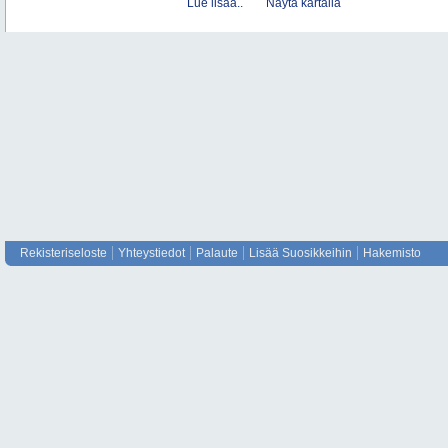
Lue lisää..
Näytä kartalla
Rekisteriseloste
Yhteystiedot
Palaute
Lisää Suosikkeihin
Hakemisto