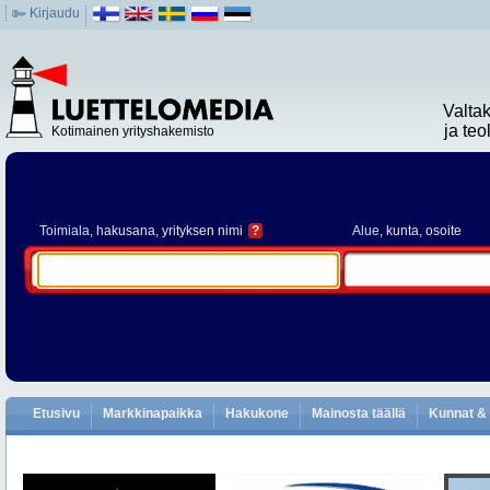
Kirjaudu
Valta
ja te
Kotimainen yrityshakemisto
Toimiala
, hakusana, yrityksen nimi
?
Alue
, kunta, osoite
Etusivu
Markkinapaikka
Hakukone
Mainosta täällä
Kunnat & 