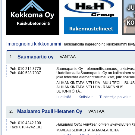
Impregnointi kirkkonummi
Hakusanoilla impregnointi kirkkonummi löyt
1.
Saumapartio oy
VANTAA
Puh. 010 212 3770
Saumapartio Oy – elementtisaumaus, julkisivu
Puh. 040 528 7937
UudellamaallaSaumapartio Oy on kotimainen s
joka toteuttaa elementtisaumaukset, julkisivusa
ALIHANKINTAPALVELUJA - MUU TEOLLISUUS
ALIHANKINTAPALVELUJA - RAKENNUS
BETONITÖITÄ..
Lue lisää..
Kotisivut
Tuotteet ja palvelut
2.
Maalaamo Pauli Hietanen Oy
VANTAA
Puh. 010 4242 100
Hakutulos löytyi yrityksen omien www-sivujen ka
Faksi 010 4242 101
MAALAUSLIIKKEITÄ JA MAALAREITA