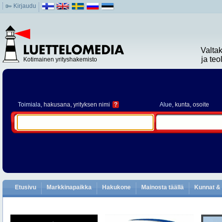
Kirjaudu
Valta
ja te
Kotimainen yrityshakemisto
Toimiala
, hakusana, yrityksen nimi
?
Alue
, kunta, osoite
Etusivu
Markkinapaikka
Hakukone
Mainosta täällä
Kunnat & 