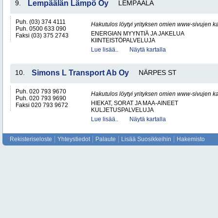
9.
Lempäälän Lämpö Oy
LEMPÄÄLÄ
Puh. (03) 374 4111
Hakutulos löytyi yrityksen omien www-sivujen ka
Puh. 0500 633 090
ENERGIAN MYYNTIÄ JA JAKELUA
Faksi (03) 375 2743
KIINTEISTÖPALVELUJA
Lue lisää..
Näytä kartalla
10.
Simons L Transport Ab Oy
NÄRPES ST
Puh. 020 793 9670
Hakutulos löytyi yrityksen omien www-sivujen ka
Puh. 020 793 9690
HIEKAT, SORAT JA MAA-AINEET
Faksi 020 793 9672
KULJETUSPALVELUJA
Lue lisää..
Näytä kartalla
Rekisteriseloste
Yhteystiedot
Palaute
Lisää Suosikkeihin
Hakemisto