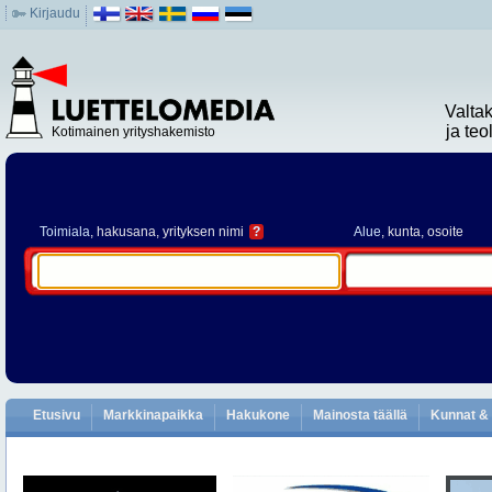
Kirjaudu
Valta
ja te
Kotimainen yrityshakemisto
Toimiala
, hakusana, yrityksen nimi
?
Alue
, kunta, osoite
Etusivu
Markkinapaikka
Hakukone
Mainosta täällä
Kunnat & 