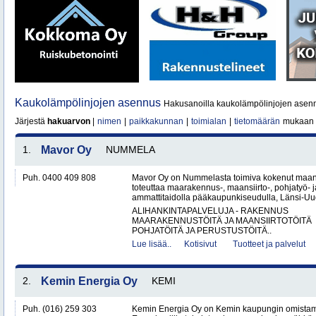
Kaukolämpölinjojen asennus
Hakusanoilla kaukolämpölinjojen asenn
Järjestä
hakuarvon
|
nimen
|
paikkakunnan
|
toimialan
|
tietomäärän
mukaan
1.
Mavor Oy
NUMMELA
Puh. 0400 409 808
Mavor Oy on Nummelasta toimiva kokenut maanr
toteuttaa maarakennus-, maansiirto-, pohjatyö- j
ammattitaidolla pääkaupunkiseudulla, Länsi-Uud
ALIHANKINTAPALVELUJA - RAKENNUS
MAARAKENNUSTÖITÄ JA MAANSIIRTOTÖITÄ
POHJATÖITÄ JA PERUSTUSTÖITÄ..
Lue lisää..
Kotisivut
Tuotteet ja palvelut
2.
Kemin Energia Oy
KEMI
Puh. (016) 259 303
Kemin Energia Oy on Kemin kaupungin omistam