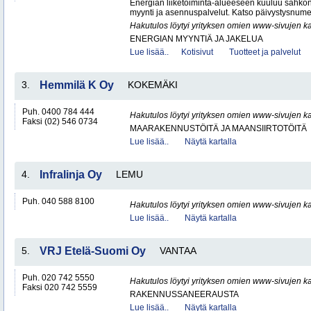
Energian liiketoiminta-alueeseen kuuluu sähkön
myynti ja asennuspalvelut. Katso päivystysnumero
Hakutulos löytyi yrityksen omien www-sivujen ka
ENERGIAN MYYNTIÄ JA JAKELUA
Lue lisää..
Kotisivut
Tuotteet ja palvelut
3.
Hemmilä K Oy
KOKEMÄKI
Puh. 0400 784 444
Hakutulos löytyi yrityksen omien www-sivujen ka
Faksi (02) 546 0734
MAARAKENNUSTÖITÄ JA MAANSIIRTOTÖITÄ
Lue lisää..
Näytä kartalla
4.
Infralinja Oy
LEMU
Puh. 040 588 8100
Hakutulos löytyi yrityksen omien www-sivujen ka
Lue lisää..
Näytä kartalla
5.
VRJ Etelä-Suomi Oy
VANTAA
Puh. 020 742 5550
Hakutulos löytyi yrityksen omien www-sivujen ka
Faksi 020 742 5559
RAKENNUSSANEERAUSTA
Lue lisää..
Näytä kartalla