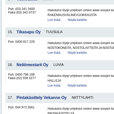
Puh. (03) 341 3400
Hakutulos löytyi yrityksen omien www-sivujen ka
Faksi (03) 342 0737
RAKENNUSVÄLINEVUOKRAUSTA
Lue lisää..
Näytä kartalla
15.
Tikasapu Oy
TUUSULA
Puh. 0400 817 229
Hakutulos löytyi yrityksen omien www-sivujen ka
NOSTOKONEITA, NOSTOLAITTEITA JA NOST
Lue lisää..
Näytä kartalla
16.
Neliömestarit Oy
LUVIA
Puh. 0400 796 199
Hakutulos löytyi yrityksen omien www-sivujen ka
Faksi (02) 558 3277
HALLEJA
Lue lisää..
Näytä kartalla
17.
Pintakäsittely Vekanne Oy
NIITTYLAHTI
Puh. 044 973 2661
Hakutulos löytyi yrityksen omien www-sivujen ka
PINTAKÄSITTELYÄ