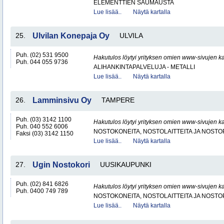
ELEMENTTIEN SAUMAUSTA
Lue lisää..
Näytä kartalla
25.
Ulvilan Konepaja Oy
ULVILA
Puh. (02) 531 9500
Hakutulos löytyi yrityksen omien www-sivujen ka
Puh. 044 055 9736
ALIHANKINTAPALVELUJA - METALLI
Lue lisää..
Näytä kartalla
26.
Lamminsivu Oy
TAMPERE
Puh. (03) 3142 1100
Hakutulos löytyi yrityksen omien www-sivujen ka
Puh. 040 552 6006
NOSTOKONEITA, NOSTOLAITTEITA JA NOST
Faksi (03) 3142 1150
Lue lisää..
Näytä kartalla
27.
Ugin Nostokori
UUSIKAUPUNKI
Puh. (02) 841 6826
Hakutulos löytyi yrityksen omien www-sivujen ka
Puh. 0400 749 789
NOSTOKONEITA, NOSTOLAITTEITA JA NOST
Lue lisää..
Näytä kartalla