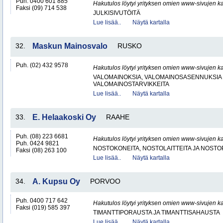
Puh. 0400 601 885
Hakutulos löytyi yrityksen omien www-sivujen ka
Faksi (09) 714 538
JULKISIVUTÖITÄ
Lue lisää..
Näytä kartalla
32.
Maskun Mainosvalo
RUSKO
Puh. (02) 432 9578
Hakutulos löytyi yrityksen omien www-sivujen ka
VALOMAINOKSIA, VALOMAINOSASENNUKSIA 
VALOMAINOSTARVIKKEITA
Lue lisää..
Näytä kartalla
33.
E. Helaakoski Oy
RAAHE
Puh. (08) 223 6681
Hakutulos löytyi yrityksen omien www-sivujen ka
Puh. 0424 9821
NOSTOKONEITA, NOSTOLAITTEITA JA NOST
Faksi (08) 263 100
Lue lisää..
Näytä kartalla
34.
A. Kupsu Oy
PORVOO
Puh. 0400 717 642
Hakutulos löytyi yrityksen omien www-sivujen ka
Faksi (019) 585 397
TIMANTTIPORAUSTA JA TIMANTTISAHAUSTA
Lue lisää..
Näytä kartalla