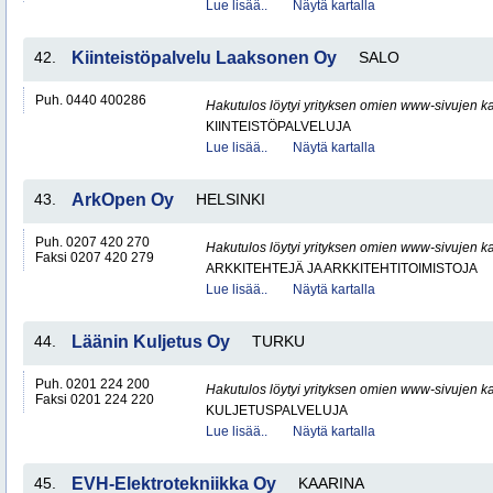
Lue lisää..
Näytä kartalla
42.
Kiinteistöpalvelu Laaksonen Oy
SALO
Puh. 0440 400286
Hakutulos löytyi yrityksen omien www-sivujen ka
KIINTEISTÖPALVELUJA
Lue lisää..
Näytä kartalla
43.
ArkOpen Oy
HELSINKI
Puh. 0207 420 270
Hakutulos löytyi yrityksen omien www-sivujen ka
Faksi 0207 420 279
ARKKITEHTEJÄ JA ARKKITEHTITOIMISTOJA
Lue lisää..
Näytä kartalla
44.
Läänin Kuljetus Oy
TURKU
Puh. 0201 224 200
Hakutulos löytyi yrityksen omien www-sivujen ka
Faksi 0201 224 220
KULJETUSPALVELUJA
Lue lisää..
Näytä kartalla
45.
EVH-Elektrotekniikka Oy
KAARINA