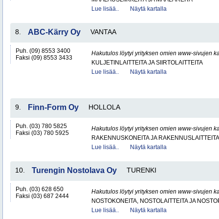
Lue lisää..
Näytä kartalla
8.
ABC-Kärry Oy
VANTAA
Puh. (09) 8553 3400
Hakutulos löytyi yrityksen omien www-sivujen ka
Faksi (09) 8553 3433
KULJETINLAITTEITA JA SIIRTOLAITTEITA
Lue lisää..
Näytä kartalla
9.
Finn-Form Oy
HOLLOLA
Puh. (03) 780 5825
Hakutulos löytyi yrityksen omien www-sivujen ka
Faksi (03) 780 5925
RAKENNUSKONEITA JA RAKENNUSLAITTEIT
Lue lisää..
Näytä kartalla
10.
Turengin Nostolava Oy
TURENKI
Puh. (03) 628 650
Hakutulos löytyi yrityksen omien www-sivujen ka
Faksi (03) 687 2444
NOSTOKONEITA, NOSTOLAITTEITA JA NOST
Lue lisää..
Näytä kartalla