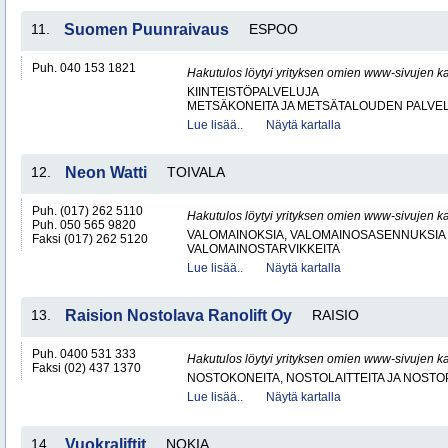
11.
Suomen Puunraivaus
ESPOO
Puh. 040 153 1821
Hakutulos löytyi yrityksen omien www-sivujen ka
KIINTEISTÖPALVELUJA
METSÄKONEITA JA METSÄTALOUDEN PALVE
Lue lisää..
Näytä kartalla
12.
Neon Watti
TOIVALA
Puh. (017) 262 5110
Hakutulos löytyi yrityksen omien www-sivujen ka
Puh. 050 565 9820
VALOMAINOKSIA, VALOMAINOSASENNUKSIA 
Faksi (017) 262 5120
VALOMAINOSTARVIKKEITA
Lue lisää..
Näytä kartalla
13.
Raision Nostolava Ranolift Oy
RAISIO
Puh. 0400 531 333
Hakutulos löytyi yrityksen omien www-sivujen ka
Faksi (02) 437 1370
NOSTOKONEITA, NOSTOLAITTEITA JA NOST
Lue lisää..
Näytä kartalla
14.
Vuokraliftit
NOKIA