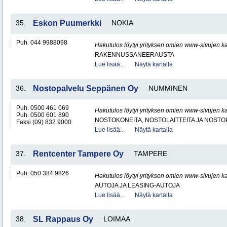
35.
Eskon Puumerkki
NOKIA
Puh. 044 9988098
Hakutulos löytyi yrityksen omien www-sivujen ka
RAKENNUSSANEERAUSTA
Lue lisää..
Näytä kartalla
36.
Nostopalvelu Seppänen Oy
NUMMINEN
Puh. 0500 461 069
Hakutulos löytyi yrityksen omien www-sivujen ka
Puh. 0500 601 890
NOSTOKONEITA, NOSTOLAITTEITA JA NOST
Faksi (09) 832 9000
Lue lisää..
Näytä kartalla
37.
Rentcenter Tampere Oy
TAMPERE
Puh. 050 384 9826
Hakutulos löytyi yrityksen omien www-sivujen ka
AUTOJA JA LEASING-AUTOJA
Lue lisää..
Näytä kartalla
38.
SL Rappaus Oy
LOIMAA