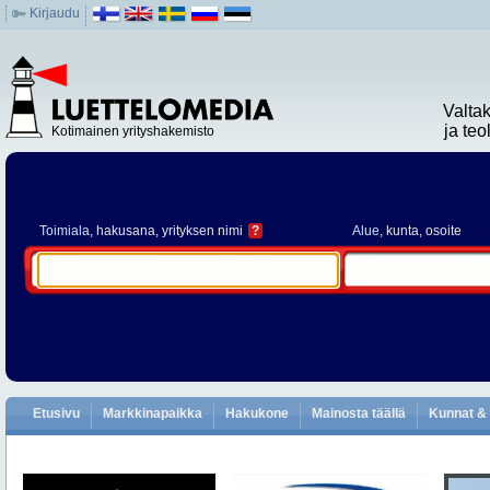
Kirjaudu
Valta
ja te
Kotimainen yrityshakemisto
Toimiala
, hakusana, yrityksen nimi
?
Alue
, kunta, osoite
Etusivu
Markkinapaikka
Hakukone
Mainosta täällä
Kunnat & 