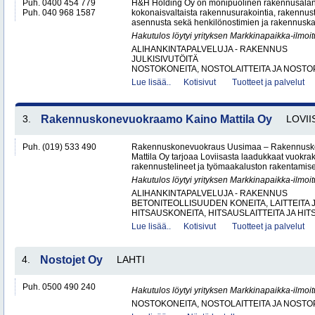
Puh. 0400 454 779
H&H Holding Oy on monipuolinen rakennusalan y
Puh. 040 968 1587
kokonaisvaltaista rakennusurakointia, rakennus
asennusta sekä henkilönostimien ja rakennuskal
Hakutulos löytyi yrityksen Markkinapaikka-ilmoi
ALIHANKINTAPALVELUJA - RAKENNUS
JULKISIVUTÖITÄ
NOSTOKONEITA, NOSTOLAITTEITA JA NOSTO
Lue lisää..
Kotisivut
Tuotteet ja palvelut
3.
Rakennuskonevuokraamo Kaino Mattila Oy
LOVII
Puh. (019) 533 490
Rakennuskonevuokraus Uusimaa – Rakennusk
Mattila Oy tarjoaa Loviisasta laadukkaat vuokrak
rakennustelineet ja työmaakaluston rakentamisen
Hakutulos löytyi yrityksen Markkinapaikka-ilmoi
ALIHANKINTAPALVELUJA - RAKENNUS
BETONITEOLLISUUDEN KONEITA, LAITTEITA J
HITSAUSKONEITA, HITSAUSLAITTEITA JA HIT
Lue lisää..
Kotisivut
Tuotteet ja palvelut
4.
Nostojet Oy
LAHTI
Puh. 0500 490 240
Hakutulos löytyi yrityksen Markkinapaikka-ilmoi
NOSTOKONEITA, NOSTOLAITTEITA JA NOST