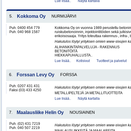
Lue lisää..
Näytä kartalla
5.
Kokkoma Oy
NURMIJÄRVI
Puh. 0400 454 779
Kokkoma Oy on vuonna 1989 perustettu betonin
Puh. 040 968 1587
ruiskubetonoinnin, injektointitöiden sekä julki
erikoisosaaja. Yritys toteuttaa rakennus-, infra-, t
Hakutulos löytyi yrityksen omien www-sivujen ka
ALIHANKINTAPALVELUJA - RAKENNUS
BETONITÖITÄ
HIEKKAPUHALLUSTA..
Lue lisää..
Kotisivut
Tuotteet ja palvelut
6.
Forssan Levy Oy
FORSSA
Puh. 0207 431 431
Hakutulos löytyi yrityksen omien www-sivujen ka
Faksi (03) 433 4250
METALLIPELTEJÄ JA METALLITUOTTEITA
Lue lisää..
Näytä kartalla
7.
Maalausliike Helin Oy
NOUSIAINEN
Puh. (02) 431 7219
Hakutulos löytyi yrityksen omien www-sivujen ka
Puh. 040 507 2219
MAALAUSLIIKKEITÄ JA MAALAREITA