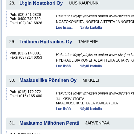
28.
U:gin Nostokori Oy
UUSIKAUPUNKI
Puh. (02) 841 6826
Hakutulos löytyi yrityksen omien www-sivujen ka
Puh. 0400 749 789
NOSTOKONEITA, NOSTOLAITTEITA JA NOST
Faksi (02) 841 6826
Lue lisää..
Näytä kartalla
29.
Teittinen Hydraulics Oy
TAMPERE
Puh. (03) 214 0881
Hakutulos löytyi yrityksen omien www-sivujen ka
Faksi (03) 214 6353
HYDRAULISIA KONEITA, LAITTEITA JA TARVIK
Lue lisää..
Näytä kartalla
30.
Maalausliike Pöntinen Oy
MIKKELI
Puh. (015) 172 272
Hakutulos löytyi yrityksen omien www-sivujen ka
Faksi (015) 165 400
JULKISIVUTÖITÄ
MAALAUSLIIKKEITÄ JA MAALAREITA
Lue lisää..
Näytä kartalla
31.
Maalaamo Mähönen Pentti
JÄRVENPÄÄ