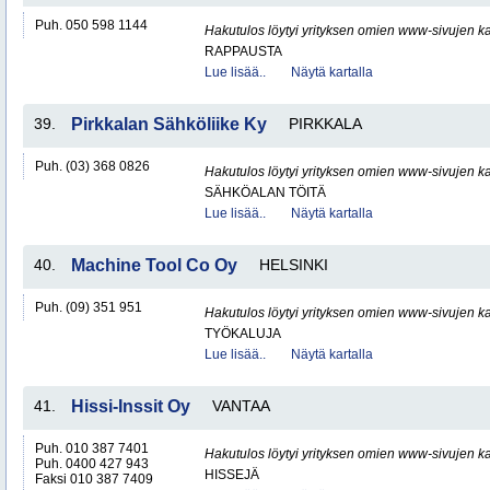
Puh. 050 598 1144
Hakutulos löytyi yrityksen omien www-sivujen ka
RAPPAUSTA
Lue lisää..
Näytä kartalla
39.
Pirkkalan Sähköliike Ky
PIRKKALA
Puh. (03) 368 0826
Hakutulos löytyi yrityksen omien www-sivujen ka
SÄHKÖALAN TÖITÄ
Lue lisää..
Näytä kartalla
40.
Machine Tool Co Oy
HELSINKI
Puh. (09) 351 951
Hakutulos löytyi yrityksen omien www-sivujen ka
TYÖKALUJA
Lue lisää..
Näytä kartalla
41.
Hissi-Inssit Oy
VANTAA
Puh. 010 387 7401
Hakutulos löytyi yrityksen omien www-sivujen ka
Puh. 0400 427 943
HISSEJÄ
Faksi 010 387 7409