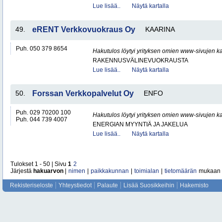
Lue lisää..
Näytä kartalla
49.
eRENT Verkkovuokraus Oy
KAARINA
Puh. 050 379 8654
Hakutulos löytyi yrityksen omien www-sivujen ka
RAKENNUSVÄLINEVUOKRAUSTA
Lue lisää..
Näytä kartalla
50.
Forssan Verkkopalvelut Oy
ENFO
Puh. 029 70200 100
Hakutulos löytyi yrityksen omien www-sivujen ka
Puh. 044 739 4007
ENERGIAN MYYNTIÄ JA JAKELUA
Lue lisää..
Näytä kartalla
Tulokset 1 - 50 | Sivu
1
2
Järjestä
hakuarvon
|
nimen
|
paikkakunnan
|
toimialan
|
tietomäärän
mukaan
Rekisteriseloste
Yhteystiedot
Palaute
Lisää Suosikkeihin
Hakemisto