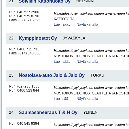
21.
Solvikin Kattohuolto Oy
HELSINKI
Puh. 040 527 2560
Hakutulos löytyi yrityksen omien www-sivujen ka
Puh. 040 579 8190
KATTOTÖITÄ
Faksi (09) 321 2695
Lue lisää..
Näytä kartalla
22.
Kymppinostot Oy
JYVÄSKYLÄ
Puh. 0400 715 731
Hakutulos löytyi yrityksen omien www-sivujen ka
Faksi (014) 643 680
NOSTOKONEITA, NOSTOLAITTEITA JA NOST
Lue lisää..
Näytä kartalla
23.
Nostolava-auto Jalo & Jalo Oy
TURKU
Puh. (02) 238 1555
Hakutulos löytyi yrityksen omien www-sivujen ka
Puh. 0400 523 844
NOSTOKONEITA, NOSTOLAITTEITA JA NOST
Lue lisää..
Näytä kartalla
24.
Saumasaneeraus T & H Oy
YLINEN
Puh. 040 545 9394
Hakutulos löytyi yrityksen omien www-sivujen ka