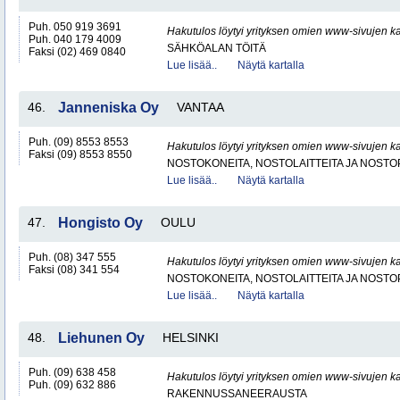
Puh. 050 919 3691
Hakutulos löytyi yrityksen omien www-sivujen ka
Puh. 040 179 4009
SÄHKÖALAN TÖITÄ
Faksi (02) 469 0840
Lue lisää..
Näytä kartalla
46.
Janneniska Oy
VANTAA
Puh. (09) 8553 8553
Hakutulos löytyi yrityksen omien www-sivujen ka
Faksi (09) 8553 8550
NOSTOKONEITA, NOSTOLAITTEITA JA NOST
Lue lisää..
Näytä kartalla
47.
Hongisto Oy
OULU
Puh. (08) 347 555
Hakutulos löytyi yrityksen omien www-sivujen ka
Faksi (08) 341 554
NOSTOKONEITA, NOSTOLAITTEITA JA NOST
Lue lisää..
Näytä kartalla
48.
Liehunen Oy
HELSINKI
Puh. (09) 638 458
Hakutulos löytyi yrityksen omien www-sivujen ka
Puh. (09) 632 886
RAKENNUSSANEERAUSTA