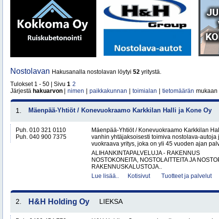
Nostolavan
Hakusanalla nostolavan löytyi
52
yritystä.
Tulokset 1 - 50 | Sivu
1
2
Järjestä
hakuarvon
|
nimen
|
paikkakunnan
|
toimialan
|
tietomäärän
mukaan
1.
Mäenpää-Yhtiöt / Konevuokraamo Karkkilan Halli ja Kone Oy
Puh. 010 321 0110
Mäenpää-Yhtiöt / Konevuokraamo Karkkilan Hal
Puh. 040 900 7375
vanhin yhtäjaksoisesti toimiva nostolava-autoja 
vuokraava yritys, joka on yli 45 vuoden ajan palv
ALIHANKINTAPALVELUJA - RAKENNUS
NOSTOKONEITA, NOSTOLAITTEITA JA NOST
RAKENNUSKALUSTOJA..
Lue lisää..
Kotisivut
Tuotteet ja palvelut
2.
H&H Holding Oy
LIEKSA