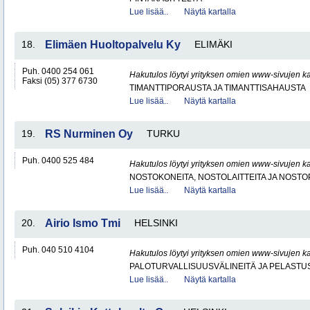
Lue lisää..
Näytä kartalla
18.
Elimäen Huoltopalvelu Ky
ELIMÄKI
Puh. 0400 254 061
Hakutulos löytyi yrityksen omien www-sivujen ka
Faksi (05) 377 6730
TIMANTTIPORAUSTA JA TIMANTTISAHAUSTA
Lue lisää..
Näytä kartalla
19.
RS Nurminen Oy
TURKU
Puh. 0400 525 484
Hakutulos löytyi yrityksen omien www-sivujen ka
NOSTOKONEITA, NOSTOLAITTEITA JA NOST
Lue lisää..
Näytä kartalla
20.
Airio Ismo Tmi
HELSINKI
Puh. 040 510 4104
Hakutulos löytyi yrityksen omien www-sivujen ka
PALOTURVALLISUUSVÄLINEITÄ JA PELASTU
Lue lisää..
Näytä kartalla