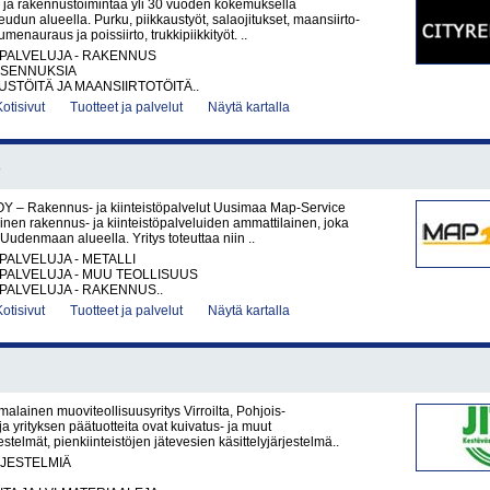
ja rakennustoimintaa yli 30 vuoden kokemuksella
dun alueella. Purku, piikkaustyöt, salaojitukset, maansiirto-
umenauraus ja poissiirto, trukkipiikkityöt. ..
PALVELUJA - RAKENNUS
IASENNUKSIA
TÖITÄ JA MAANSIIRTOTÖITÄ..
Kotisivut
Tuotteet ja palvelut
Näytä kartalla
Y – Rakennus- ja kiinteistöpalvelut Uusimaa Map-Service
nen rakennus- ja kiinteistöpalveluiden ammattilainen, joka
Uudenmaan alueella. Yritys toteuttaa niin ..
PALVELUJA - METALLI
PALVELUJA - MUU TEOLLISUUS
PALVELUJA - RAKENNUS..
Kotisivut
Tuotteet ja palvelut
Näytä kartalla
malainen muoviteollisuusyritys Virroilta, Pohjois-
ja yrityksen päätuotteita ovat kuivatus- ja muut
stelmät, pienkiinteistöjen jätevesien käsittelyjärjestelmä..
RJESTELMIÄ