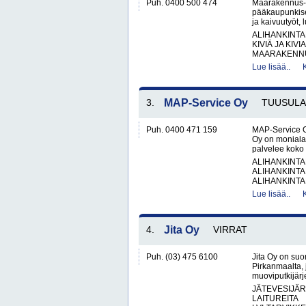
Puh. 0400 500 474
Maarakennus- 
pääkaupunkiseu
ja kaivuutyöt, l
ALIHANKINTA
KIVIÄ JA KIV
MAARAKENNUS
Lue lisää..
3.
MAP-Service Oy
TUUSULA
Puh. 0400 471 159
MAP-Service O
Oy on monialai
palvelee koko 
ALIHANKINTA
ALIHANKINTA
ALIHANKINTA
Lue lisää..
4.
Jita Oy
VIRRAT
Puh. (03) 475 6100
Jita Oy on suo
Pirkanmaalta, 
muoviputkijärje
JÄTEVESIJÄ
LAITUREITA