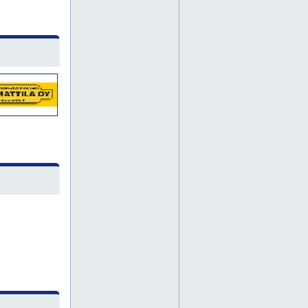
louhinta
louhintatyöt
loviisa
maanrakennusurakka
purkutyöt uusimaa
räjäytystyöt
sipoo
siuntio
tuusula
täyttötyö
vesijohtotyöt
viemärityöt
viemäröinti
viemäröintityöt
vihti
kaivuutyöt uusimaa
kunnallistekniset työt
maanrakennustyöt uusimaa
maansiirtotyöt espoo
maansiirtotyöt helsinki
maansiirtotyöt uusimaa
maansiirtotyöt vantaa
omakotitalon perustustyöt
rakennusten perustukset
salaojitus espoo
salaojitus helsinki
salaojitus uusimaa
salaojitus vantaa
salaojitustyöt
vihertyöt