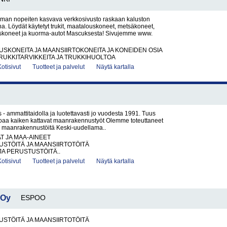
an nopeiten kasvava verkkosivusto raskaan kaluston
. Löydät käytetyt trukit, maatalouskoneet, metsäkoneet,
koneet ja kuorma-autot Mascuksesta! Sivujemme www.
KONEITA JA MAANSIIRTOKONEITA JA KONEIDEN OSIA
RUKKITARVIKKEITA JA TRUKKIHUOLTOA
Kotisivut
Tuotteet ja palvelut
Näytä kartalla
 ammattitaidolla ja luotettavasti jo vuodesta 1991. Tuus
oaa kaiken kattavat maanraken­nus­työt Olemme toteuttaneet
ia maanrakennustöitä Keski-uudellama..
AT JA MAA-AINEET
STÖITÄ JA MAANSIIRTOTÖITÄ
JA PERUSTUSTÖITÄ..
Kotisivut
Tuotteet ja palvelut
Näytä kartalla
 Oy
ESPOO
STÖITÄ JA MAANSIIRTOTÖITÄ