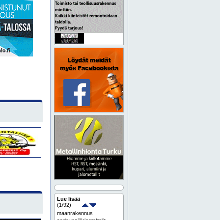
Lue lisää
(
1
/92)
maanrakennus