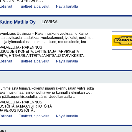
ITA JA LVI-MATERIAALEJA..
Kotisivut
Tuotteet ja palvelut
Näytä kartalla
ino Mattila Oy
LOVIISA
vuokraus Uusimaa – Rakennuskonevuokraamo Kaino
joaa Loviisasta laadukkaat vuokrakoneet, työkalut, nostimet,
et ja työmaakaluston rakentamisen, remontoinnin, teo..
PALVELUJA - RAKENNUS
ISUUDEN KONEITA, LAITTEITA JA TARVIKKEITA
ITA, HITSAUSLAITTEITA JA HITSAUSTARVIKKEITA..
Kotisivut
Tuotteet ja palvelut
Näytä kartalla
ummelasta toimiva kokenut maanrakennusalan yritys, joka
akennus-, maansiirto-, pohjatyö- ja kunnallistekniikan työt
la pääkaupunkiseudulla, Länsi-Uudellamaalla ..
PALVELUJA - RAKENNUS
STÖITÄ JA MAANSIIRTOTÖITÄ
JA PERUSTUSTÖITÄ..
Kotisivut
Tuotteet ja palvelut
Näytä kartalla
NKI