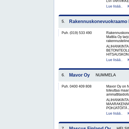
LVI-TARVIKKE
Lue lisää..
5.
Rakennuskonevuokraamo Ka
Puh. (019) 533 490
Rakennuskone
Mattila Oy tar
rakennusteline
ALIHANKINTA
BETONITEOLL
HITSAUSKONE
Lue lisää..
6.
Mavor Oy
NUMMELA
Puh. 0400 409 808
Mavor Oy on N
toteuttaa maar
ammattitaidol
ALIHANKINTA
MAARAKENNU
POHJATÖITÄ 
Lue lisää..
7.
Mascus Finland Oy
HELSI