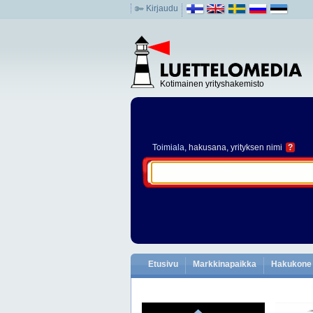
Kirjaudu
Kotimainen yrityshakemisto
Toimiala
, hakusana, yrityksen nimi
?
Etusivu
Markkinapaikka
Hakukone