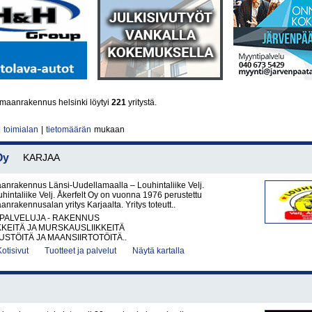
maanrakennus helsinki löytyi
221
yritystä.
|
toimialan
|
tietomäärän
mukaan
Oy
KARJAA
anrakennus Länsi-Uudellamaalla – Louhintaliike Velj.
uhintaliike Velj. Åkerfelt Oy on vuonna 1976 perustettu
anrakennusalan yritys Karjaalta. Yritys toteutt..
PALVELUJA - RAKENNUS
KKEITÄ JA MURSKAUSLIIKKEITÄ
TÖITÄ JA MAANSIIRTOTÖITÄ..
Kotisivut
Tuotteet ja palvelut
Näytä kartalla