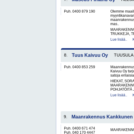
Puh. 0400 879 190
Olemme maailm
myyntikanavana
maanrakennus
mas..
MAARAKENNUS
TRUKKEJA, T
Lue lisää..
8.
Tuus Kaivuu Oy
TUUSULA
Puh. 0400 853 259
Maanrakennus -
Kaivuu Oy tarj
satoja erilais
HIEKAT, SOR
MAARAKENNU
POHJATÖITÄ 
Lue lisää..
9.
Maanrakennus Kankkunen
Puh. 0400 671 474
MAARAKENNU
Puh. 040 170 4447