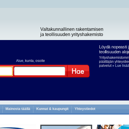
Valtakunnallinen rakentamisen
ja teollisuuden yrityshakemisto
Löydä nopeasti 
teollisuuden aloj
Yrityshakemistomme
Alue
, kunta, osoite
päättäjän yhteystie
palvelut
» Lue lisä
Hae
Mainosta täällä
Kunnat & kaupungit
Yhteystiedot