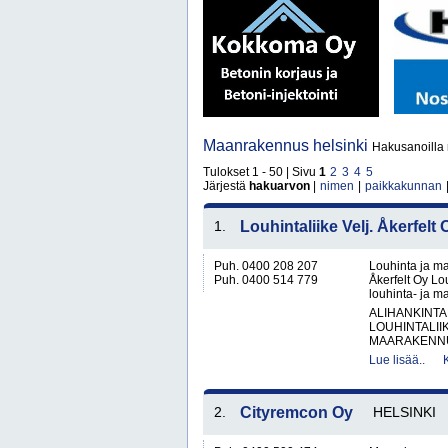
Maanrakennus helsinki
Hakusanoilla 
Tulokset 1 - 50 | Sivu
1
2
3
4
5
Järjestä
hakuarvon
|
nimen
|
paikkakunnan
1.
Louhintaliike Velj. Åkerfelt 
Puh. 0400 208 207
Louhinta ja ma
Puh. 0400 514 779
Åkerfelt Oy Lo
louhinta- ja ma
ALIHANKINTA
LOUHINTALII
MAARAKENNUS
Lue lisää..
2.
Cityremcon Oy
HELSINKI