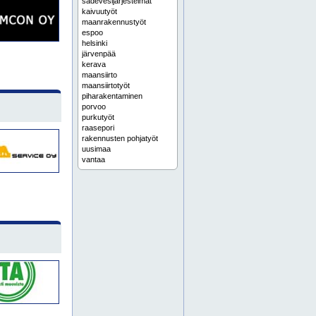
sadevesijärjestelmät
kaivuutyöt
maanrakennustyöt
espoo
helsinki
järvenpää
kerava
maansiirto
maansiirtotyöt
piharakentaminen
porvoo
purkutyöt
raasepori
rakennusten pohjatyöt
uusimaa
vantaa
kaivinkonetyöt
maanrakennuspalvelut
maanrakennusurakointi
maarakennus
pihatyöt
pohjatyöt
tontin raivaus
kunnallistekniikka
hyvinkää
inkoo
karkkila
kauniainen
kirkkonummi
lohja