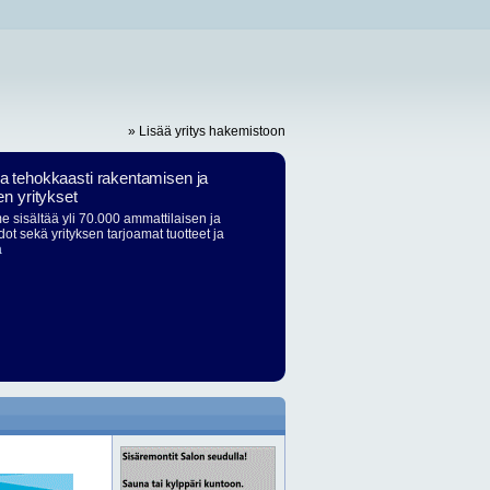
» Lisää yritys hakemistoon
ja tehokkaasti rakentamisen ja
en yritykset
 sisältää yli 70.000 ammattilaisen ja
dot sekä yrityksen tarjoamat tuotteet ja
ä