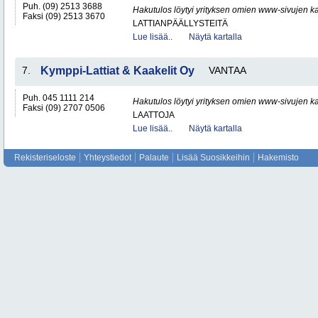
Puh. (09) 2513 3688
Hakutulos löytyi yrityksen omien www-sivujen ka
Faksi (09) 2513 3670
LATTIANPÄÄLLYSTEITÄ
Lue lisää..
Näytä kartalla
7.
Kymppi-Lattiat & Kaakelit Oy
VANTAA
Puh. 045 1111 214
Hakutulos löytyi yrityksen omien www-sivujen ka
Faksi (09) 2707 0506
LAATTOJA
Lue lisää..
Näytä kartalla
Rekisteriseloste
Yhteystiedot
Palaute
Lisää Suosikkeihin
Hakemisto