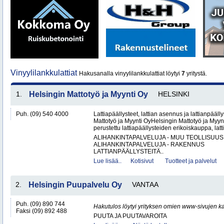
Vinyylilankkulattiat
Hakusanalla vinyylilankkulattiat löytyi
7
yritystä.
1.
Helsingin Mattotyö ja Myynti Oy
HELSINKI
Puh. (09) 540 4000
Lattiapäällysteet, lattian asennus ja lattianpääll
Mattotyö ja Myynti OyHelsingin Mattotyö ja Myy
perustettu lattiapäällysteiden erikoiskauppa, latt
ALIHANKINTAPALVELUJA - MUU TEOLLISUUS
ALIHANKINTAPALVELUJA - RAKENNUS
LATTIANPÄÄLLYSTEITÄ..
Lue lisää..
Kotisivut
Tuotteet ja palvelut
2.
Helsingin Puupalvelu Oy
VANTAA
Puh. (09) 890 744
Hakutulos löytyi yrityksen omien www-sivujen ka
Faksi (09) 892 488
PUUTA JA PUUTAVAROITA