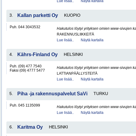
Lue lisää..
Näytä kartalla
3.
Kallan parketti Oy
KUOPIO
Puh. 044 3043532
Hakutulos löytyi yrityksen omien www-sivujen ka
RAKENNUSLIIKKEITÄ
Lue lisää..
Näytä kartalla
4.
Kährs-Finland Oy
HELSINKI
Puh. (09) 477 7540
Hakutulos löytyi yrityksen omien www-sivujen ka
Faksi (09) 4777 5477
LATTIANPÄÄLLYSTEITÄ
Lue lisää..
Näytä kartalla
5.
Piha -ja rakennuspalvelut SaVi
TURKU
Puh. 045 1135099
Hakutulos löytyi yrityksen omien www-sivujen ka
Lue lisää..
Näytä kartalla
6.
Karitma Oy
HELSINKI