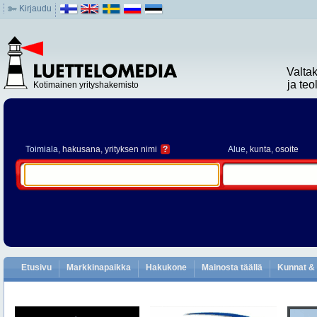
Kirjaudu
Valta
ja te
Kotimainen yrityshakemisto
Toimiala
, hakusana, yrityksen nimi
?
Alue
, kunta, osoite
Etusivu
Markkinapaikka
Hakukone
Mainosta täällä
Kunnat & 