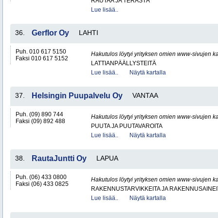
RAUTAA JA TERÄSTÄ
Lue lisää..
36.
Gerflor Oy
LAHTI
Puh. 010 617 5150
Hakutulos löytyi yrityksen omien www-sivujen ka
Faksi 010 617 5152
LATTIANPÄÄLLYSTEITÄ
Lue lisää..
Näytä kartalla
37.
Helsingin Puupalvelu Oy
VANTAA
Puh. (09) 890 744
Hakutulos löytyi yrityksen omien www-sivujen ka
Faksi (09) 892 488
PUUTA JA PUUTAVAROITA
Lue lisää..
Näytä kartalla
38.
RautaJuntti Oy
LAPUA
Puh. (06) 433 0800
Hakutulos löytyi yrityksen omien www-sivujen ka
Faksi (06) 433 0825
RAKENNUSTARVIKKEITA JA RAKENNUSAINEI
Lue lisää..
Näytä kartalla