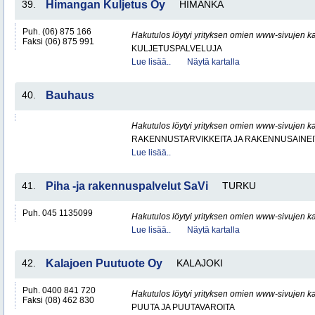
39.
Himangan Kuljetus Oy
HIMANKA
Puh. (06) 875 166
Hakutulos löytyi yrityksen omien www-sivujen ka
Faksi (06) 875 991
KULJETUSPALVELUJA
Lue lisää..
Näytä kartalla
40.
Bauhaus
Hakutulos löytyi yrityksen omien www-sivujen ka
RAKENNUSTARVIKKEITA JA RAKENNUSAINEI
Lue lisää..
41.
Piha -ja rakennuspalvelut SaVi
TURKU
Puh. 045 1135099
Hakutulos löytyi yrityksen omien www-sivujen ka
Lue lisää..
Näytä kartalla
42.
Kalajoen Puutuote Oy
KALAJOKI
Puh. 0400 841 720
Hakutulos löytyi yrityksen omien www-sivujen ka
Faksi (08) 462 830
PUUTA JA PUUTAVAROITA