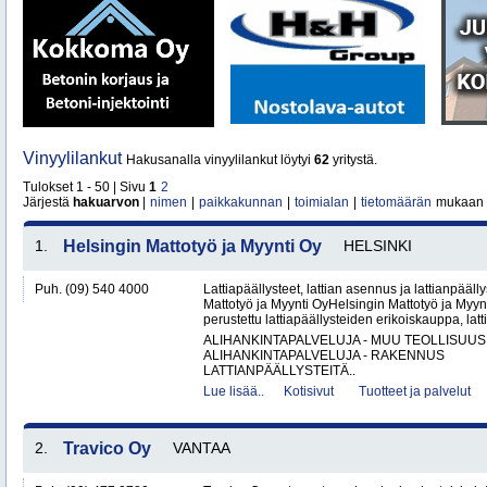
Vinyylilankut
Hakusanalla vinyylilankut löytyi
62
yritystä.
Tulokset 1 - 50 | Sivu
1
2
Järjestä
hakuarvon
|
nimen
|
paikkakunnan
|
toimialan
|
tietomäärän
mukaan
1.
Helsingin Mattotyö ja Myynti Oy
HELSINKI
Puh. (09) 540 4000
Lattiapäällysteet, lattian asennus ja lattianpääll
Mattotyö ja Myynti OyHelsingin Mattotyö ja Myy
perustettu lattiapäällysteiden erikoiskauppa, latt
ALIHANKINTAPALVELUJA - MUU TEOLLISUUS
ALIHANKINTAPALVELUJA - RAKENNUS
LATTIANPÄÄLLYSTEITÄ..
Lue lisää..
Kotisivut
Tuotteet ja palvelut
2.
Travico Oy
VANTAA