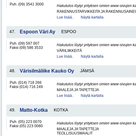
Puh. (09) 3541 3000
Hakutulos löytyi yrityksen omien www-sivujen ka
RAKENNUSTARVIKKEITA JA RAKENNUSAINEI
Lue lisää..
Näytä kartalla
47.
Espoon Väri Ay
ESPOO
Puh. (09) 597 007
Hakutulos löytyi yrityksen omien www-sivujen ka
Faksi (09) 586 3533
VÄRILIIKKEITÄ
Lue lisää..
Näytä kartalla
48.
Värisilmäliike Kauko Oy
JÄMSÄ
Puh. (014) 718 266
Hakutulos löytyi yrityksen omien www-sivujen ka
Faksi (014) 716 249
MAALEJA JA TAPETTEJA
Lue lisää..
Näytä kartalla
49.
Matto-Kotka
KOTKA
Puh. (05) 223 0070
Hakutulos löytyi yrityksen omien www-sivujen ka
Faksi (05) 223 0080
MAALEJA JA TAPETTEJA
TEOLLISUUSMAALIT