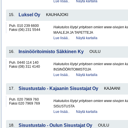
Lue lisää..
Näytä kartalla
15.
Luksel Oy
KAUHAJOKI
Puh. 010 239 6600
Hakutulos löytyi yrityksen omien www-sivujen ka
Faksi (06) 231 5544
MAALEJA JA TAPETTEJA
Lue lisää..
Näytä kartalla
16.
Insinööritoimisto Säkkinen Ky
OULU
Puh. 0440 114 140
Hakutulos löytyi yrityksen omien www-sivujen ka
Faksi (08) 311 4140
INSINÖÖRITOIMISTOJA
Lue lisää..
Näytä kartalla
17.
Sisustustalo - Kajaanin Sisustajat Oy
KAJAANI
Puh. 020 7969 760
Hakutulos löytyi yrityksen omien www-sivujen ka
Faksi 020 7969 769
SISUSTUSTA
Lue lisää..
Näytä kartalla
18.
Sisustustalo - Oulun Sisustajat Oy
OULU