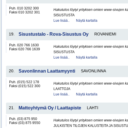
Puh. 010 3202 300
Hakutulos löytyi yrityksen omien www-sivujen ka
Faksi 010 3202 301
SISUSTUSTA
Lue lisää..
Näytä kartalla
19.
Sisustustalo - Rova-Sisustus Oy
ROVANIEMI
Puh. 020 766 1630
Hakutulos löytyi yrityksen omien www-sivujen ka
Faksi 020 766 1639
SISUSTUSTA
Lue lisää..
Näytä kartalla
20.
Savonlinnan Laattamyynti
SAVONLINNA
Puh. (015) 522 178
Hakutulos löytyi yrityksen omien www-sivujen ka
Faksi (015) 522 300
LAATTOJA
Lue lisää..
Näytä kartalla
21.
Mattoyhtymä Oy / Laattapiste
LAHTI
Puh. (03) 875 950
Hakutulos löytyi yrityksen omien www-sivujen ka
Faksi (03) 875 9550
JULKISTEN TILOJEN KALUSTEITA JA SISUST