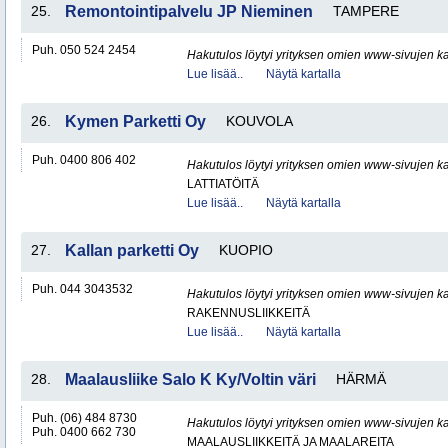
25.
Remontointipalvelu JP Nieminen
TAMPERE
Puh. 050 524 2454
Hakutulos löytyi yrityksen omien www-sivujen ka
Lue lisää..
Näytä kartalla
26.
Kymen Parketti Oy
KOUVOLA
Puh. 0400 806 402
Hakutulos löytyi yrityksen omien www-sivujen ka
LATTIATÖITÄ
Lue lisää..
Näytä kartalla
27.
Kallan parketti Oy
KUOPIO
Puh. 044 3043532
Hakutulos löytyi yrityksen omien www-sivujen ka
RAKENNUSLIIKKEITÄ
Lue lisää..
Näytä kartalla
28.
Maalausliike Salo K Ky/Voltin väri
HÄRMÄ
Puh. (06) 484 8730
Hakutulos löytyi yrityksen omien www-sivujen ka
Puh. 0400 662 730
MAALAUSLIIKKEITÄ JA MAALAREITA