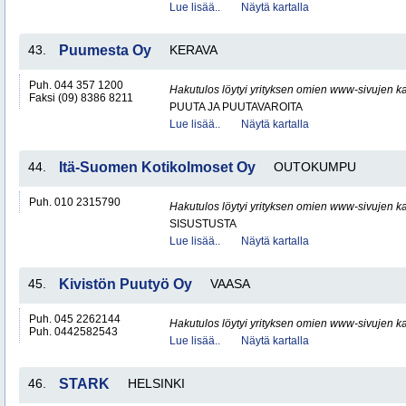
Lue lisää..
Näytä kartalla
43.
Puumesta Oy
KERAVA
Puh. 044 357 1200
Hakutulos löytyi yrityksen omien www-sivujen ka
Faksi (09) 8386 8211
PUUTA JA PUUTAVAROITA
Lue lisää..
Näytä kartalla
44.
Itä-Suomen Kotikolmoset Oy
OUTOKUMPU
Puh. 010 2315790
Hakutulos löytyi yrityksen omien www-sivujen ka
SISUSTUSTA
Lue lisää..
Näytä kartalla
45.
Kivistön Puutyö Oy
VAASA
Puh. 045 2262144
Hakutulos löytyi yrityksen omien www-sivujen ka
Puh. 0442582543
Lue lisää..
Näytä kartalla
46.
STARK
HELSINKI