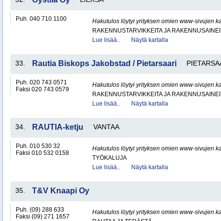
Puh. 040 710 1100
Hakutulos löytyi yrityksen omien www-sivujen ka
RAKENNUSTARVIKKEITA JA RAKENNUSAINEI
Lue lisää..
Näytä kartalla
33.
Rautia Biskops Jakobstad / Pietarsaari
PIETARSA
Puh. 020 743 0571
Hakutulos löytyi yrityksen omien www-sivujen ka
Faksi 020 743 0579
RAKENNUSTARVIKKEITA JA RAKENNUSAINEI
Lue lisää..
Näytä kartalla
34.
RAUTIA-ketju
VANTAA
Puh. 010 530 32
Hakutulos löytyi yrityksen omien www-sivujen ka
Faksi 010 532 0158
TYÖKALUJA
Lue lisää..
Näytä kartalla
35.
T&V Knaapi Oy
Puh. (09) 288 633
Hakutulos löytyi yrityksen omien www-sivujen ka
Faksi (09) 271 1657