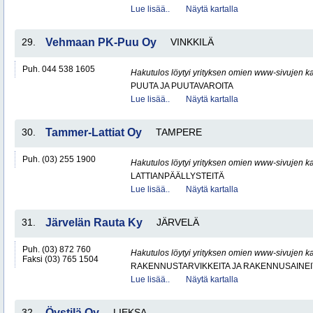
Lue lisää..
Näytä kartalla
29.
Vehmaan PK-Puu Oy
VINKKILÄ
Puh. 044 538 1605
Hakutulos löytyi yrityksen omien www-sivujen ka
PUUTA JA PUUTAVAROITA
Lue lisää..
Näytä kartalla
30.
Tammer-Lattiat Oy
TAMPERE
Puh. (03) 255 1900
Hakutulos löytyi yrityksen omien www-sivujen ka
LATTIANPÄÄLLYSTEITÄ
Lue lisää..
Näytä kartalla
31.
Järvelän Rauta Ky
JÄRVELÄ
Puh. (03) 872 760
Hakutulos löytyi yrityksen omien www-sivujen ka
Faksi (03) 765 1504
RAKENNUSTARVIKKEITA JA RAKENNUSAINEI
Lue lisää..
Näytä kartalla
32.
Öystilä Oy
LIEKSA