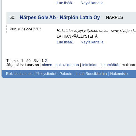
Lue lisää..
Näytä kartalla
50.
Närpes Golv Ab - Närpiön Lattia Oy
NÄRPES
Puh. (06) 224 2305
Hakutulos löytyi yrityksen omien www-sivujen ka
LATTIANPÄÄLLYSTEITÄ
Lue lisää..
Näytä kartalla
Tulokset 1 - 50 | Sivu
1
2
Järjestä
hakuarvon
|
nimen
|
paikkakunnan
|
toimialan
|
tietomäärän
mukaan
Rekisteriseloste
Yhteystiedot
Palaute
Lisää Suosikkeihin
Hakemisto