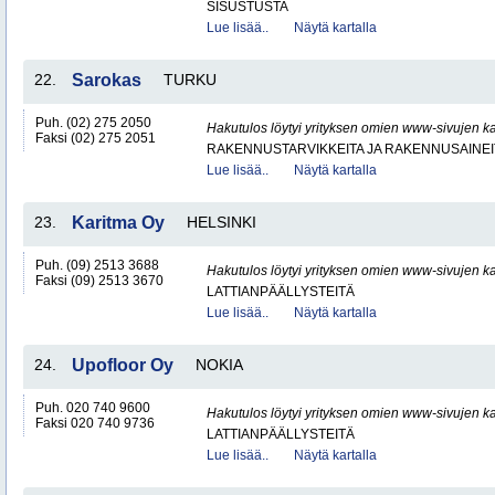
SISUSTUSTA
Lue lisää..
Näytä kartalla
22.
Sarokas
TURKU
Puh. (02) 275 2050
Hakutulos löytyi yrityksen omien www-sivujen ka
Faksi (02) 275 2051
RAKENNUSTARVIKKEITA JA RAKENNUSAINEI
Lue lisää..
Näytä kartalla
23.
Karitma Oy
HELSINKI
Puh. (09) 2513 3688
Hakutulos löytyi yrityksen omien www-sivujen ka
Faksi (09) 2513 3670
LATTIANPÄÄLLYSTEITÄ
Lue lisää..
Näytä kartalla
24.
Upofloor Oy
NOKIA
Puh. 020 740 9600
Hakutulos löytyi yrityksen omien www-sivujen ka
Faksi 020 740 9736
LATTIANPÄÄLLYSTEITÄ
Lue lisää..
Näytä kartalla