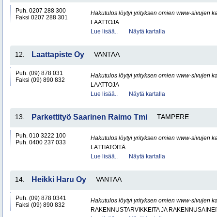
Puh. 0207 288 300
Hakutulos löytyi yrityksen omien www-sivujen ka
Faksi 0207 288 301
LAATTOJA
Lue lisää..
Näytä kartalla
12.
Laattapiste Oy
VANTAA
Puh. (09) 878 031
Hakutulos löytyi yrityksen omien www-sivujen ka
Faksi (09) 890 832
LAATTOJA
Lue lisää..
Näytä kartalla
13.
Parkettityö Saarinen Raimo Tmi
TAMPERE
Puh. 010 3222 100
Hakutulos löytyi yrityksen omien www-sivujen ka
Puh. 0400 237 033
LATTIATÖITÄ
Lue lisää..
Näytä kartalla
14.
Heikki Haru Oy
VANTAA
Puh. (09) 878 0341
Hakutulos löytyi yrityksen omien www-sivujen ka
Faksi (09) 890 832
RAKENNUSTARVIKKEITA JA RAKENNUSAINEI