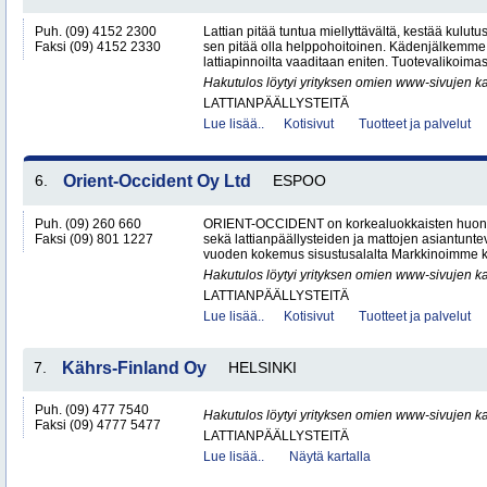
Puh. (09) 4152 2300
Lattian pitää tuntua miellyttävältä, kestää kulutus
Faksi (09) 4152 2330
sen pitää olla helppohoitoinen. Kädenjälkemme 
lattiapinnoilta vaaditaan eniten. Tuotevalikoima
Hakutulos löytyi yrityksen omien www-sivujen ka
LATTIANPÄÄLLYSTEITÄ
Lue lisää..
Kotisivut
Tuotteet ja palvelut
6.
Orient-Occident Oy Ltd
ESPOO
Puh. (09) 260 660
ORIENT-OCCIDENT on korkealuokkaisten huone
Faksi (09) 801 1227
sekä lattianpäällysteiden ja mattojen asiantunteva
vuoden kokemus sisustusalalta Markkinoimme k
Hakutulos löytyi yrityksen omien www-sivujen ka
LATTIANPÄÄLLYSTEITÄ
Lue lisää..
Kotisivut
Tuotteet ja palvelut
7.
Kährs-Finland Oy
HELSINKI
Puh. (09) 477 7540
Hakutulos löytyi yrityksen omien www-sivujen ka
Faksi (09) 4777 5477
LATTIANPÄÄLLYSTEITÄ
Lue lisää..
Näytä kartalla