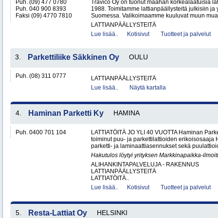
Puh. (09) 477 0780
Travico Oy on tuonut maahan korkealaatuisia lat
Puh. 040 900 8393
1988. Toimitamme lattianpäällysteitä julkisiin ja yk
Faksi (09) 4770 7810
Suomessa. Valikoimaamme kuuluvat muun muas
LATTIANPÄÄLLYSTEITÄ
Lue lisää..
Kotisivut
Tuotteet ja palvelut
3.
Parkettiliike Säkkinen Oy
OULU
Puh. (08) 311 0777
LATTIANPÄÄLLYSTEITÄ
Lue lisää..
Näytä kartalla
4.
Haminan Parketti Ky
HAMINA
Puh. 0400 701 104
LATTIATÖITÄ JO YLI 40 VUOTTA Haminan Parket
toiminut puu- ja parkettilattioiden erikoisosaa
parketti- ja laminaattiasennukset sekä puulattioi
Hakutulos löytyi yrityksen Markkinapaikka-ilmoi
ALIHANKINTAPALVELUJA - RAKENNUS
LATTIANPÄÄLLYSTEITÄ
LATTIATÖITÄ..
Lue lisää..
Kotisivut
Tuotteet ja palvelut
5.
Resta-Lattiat Oy
HELSINKI