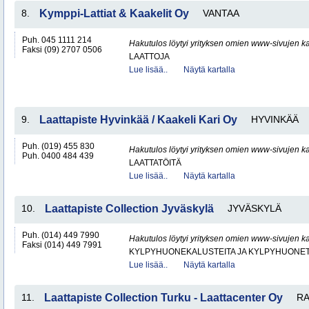
8.
Kymppi-Lattiat & Kaakelit Oy
VANTAA
Puh. 045 1111 214
Hakutulos löytyi yrityksen omien www-sivujen ka
Faksi (09) 2707 0506
LAATTOJA
Lue lisää..
Näytä kartalla
9.
Laattapiste Hyvinkää / Kaakeli Kari Oy
HYVINKÄÄ
Puh. (019) 455 830
Hakutulos löytyi yrityksen omien www-sivujen ka
Puh. 0400 484 439
LAATTATÖITÄ
Lue lisää..
Näytä kartalla
10.
Laattapiste Collection Jyväskylä
JYVÄSKYLÄ
Puh. (014) 449 7990
Hakutulos löytyi yrityksen omien www-sivujen ka
Faksi (014) 449 7991
KYLPYHUONEKALUSTEITA JA KYLPYHUONET
Lue lisää..
Näytä kartalla
11.
Laattapiste Collection Turku - Laattacenter Oy
RA