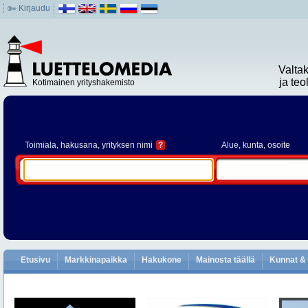
Kirjaudu
Valta
ja te
Kotimainen yrityshakemisto
Toimiala
, hakusana, yrityksen nimi
?
Alue
, kunta, osoite
Etusivu
Markkinapaikka
Hakukone
Mainosta täällä
Kunnat & 