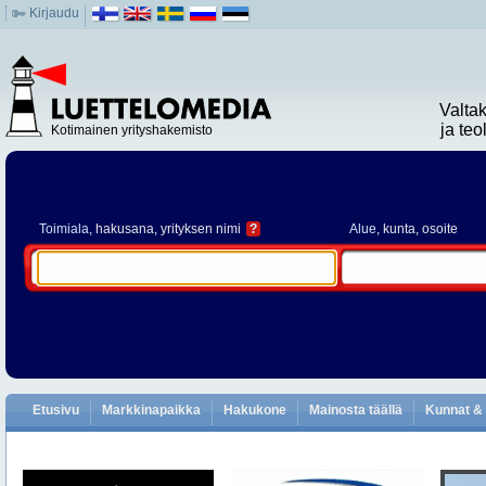
Kirjaudu
Valta
ja te
Kotimainen yrityshakemisto
Toimiala
, hakusana, yrityksen nimi
?
Alue
, kunta, osoite
Etusivu
Markkinapaikka
Hakukone
Mainosta täällä
Kunnat & 