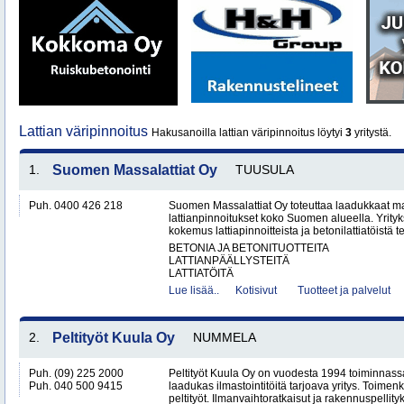
Lattian väripinnoitus
Hakusanoilla lattian väripinnoitus löytyi
3
yritystä.
1.
Suomen Massalattiat Oy
TUUSULA
Puh. 0400 426 218
Suomen Massalattiat Oy toteuttaa laadukkaat mas
lattianpinnoitukset koko Suomen alueella. Yrityk
kokemus lattiapinnoitteista ja betonilattiatöistä te
BETONIA JA BETONITUOTTEITA
LATTIANPÄÄLLYSTEITÄ
LATTIATÖITÄ
Lue lisää..
Kotisivut
Tuotteet ja palvelut
2.
Peltityöt Kuula Oy
NUMMELA
Puh. (09) 225 2000
Peltityöt Kuula Oy on vuodesta 1994 toiminnassa
Puh. 040 500 9415
laadukas ilmastointitöitä tarjoava yritys. Toi
peltityöt. Ilmanvaihtoratkaisut ja rakennuspellityk