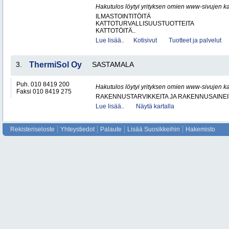
Hakutulos löytyi yrityksen omien www-sivujen ka
ILMASTOINTITÖITÄ
KATTOTURVALLISUUSTUOTTEITA
KATTOTÖITÄ..
Lue lisää..
Kotisivut
Tuotteet ja palvelut
3.
ThermiSol Oy
SASTAMALA
Puh. 010 8419 200
Hakutulos löytyi yrityksen omien www-sivujen ka
Faksi 010 8419 275
RAKENNUSTARVIKKEITA JA RAKENNUSAINEI
Lue lisää..
Näytä kartalla
Rekisteriseloste
Yhteystiedot
Palaute
Lisää Suosikkeihin
Hakemisto