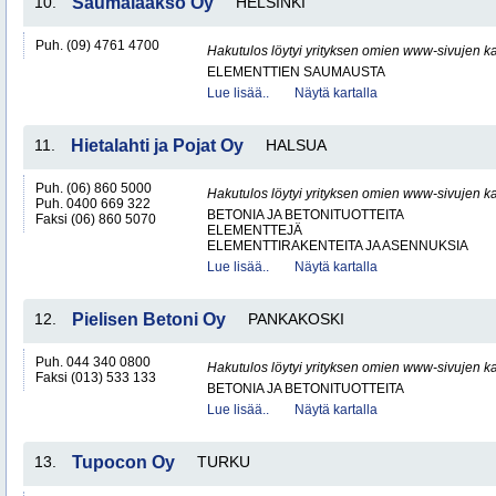
10.
Saumalaakso Oy
HELSINKI
Puh. (09) 4761 4700
Hakutulos löytyi yrityksen omien www-sivujen ka
ELEMENTTIEN SAUMAUSTA
Lue lisää..
Näytä kartalla
11.
Hietalahti ja Pojat Oy
HALSUA
Puh. (06) 860 5000
Hakutulos löytyi yrityksen omien www-sivujen ka
Puh. 0400 669 322
BETONIA JA BETONITUOTTEITA
Faksi (06) 860 5070
ELEMENTTEJÄ
ELEMENTTIRAKENTEITA JA ASENNUKSIA
Lue lisää..
Näytä kartalla
12.
Pielisen Betoni Oy
PANKAKOSKI
Puh. 044 340 0800
Hakutulos löytyi yrityksen omien www-sivujen ka
Faksi (013) 533 133
BETONIA JA BETONITUOTTEITA
Lue lisää..
Näytä kartalla
13.
Tupocon Oy
TURKU