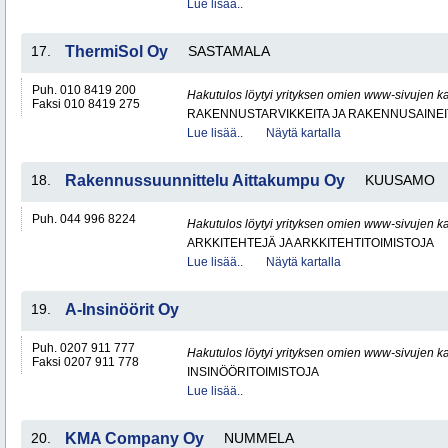
Lue lisää..
17.
ThermiSol Oy
SASTAMALA
Puh. 010 8419 200
Hakutulos löytyi yrityksen omien www-sivujen ka
Faksi 010 8419 275
RAKENNUSTARVIKKEITA JA RAKENNUSAINEI
Lue lisää..
Näytä kartalla
18.
Rakennussuunnittelu Aittakumpu Oy
KUUSAMO
Puh. 044 996 8224
Hakutulos löytyi yrityksen omien www-sivujen ka
ARKKITEHTEJÄ JA ARKKITEHTITOIMISTOJA
Lue lisää..
Näytä kartalla
19.
A-Insinöörit Oy
Puh. 0207 911 777
Hakutulos löytyi yrityksen omien www-sivujen ka
Faksi 0207 911 778
INSINÖÖRITOIMISTOJA
Lue lisää..
20.
KMA Company Oy
NUMMELA