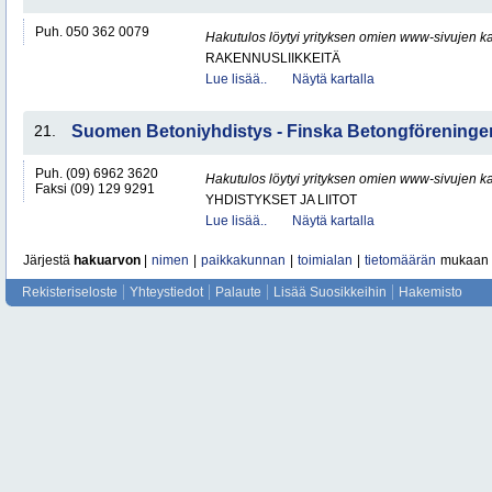
Puh. 050 362 0079
Hakutulos löytyi yrityksen omien www-sivujen ka
RAKENNUSLIIKKEITÄ
Lue lisää..
Näytä kartalla
21.
Suomen Betoniyhdistys - Finska Betongföreningen
Puh. (09) 6962 3620
Hakutulos löytyi yrityksen omien www-sivujen ka
Faksi (09) 129 9291
YHDISTYKSET JA LIITOT
Lue lisää..
Näytä kartalla
Järjestä
hakuarvon
|
nimen
|
paikkakunnan
|
toimialan
|
tietomäärän
mukaan
Rekisteriseloste
Yhteystiedot
Palaute
Lisää Suosikkeihin
Hakemisto