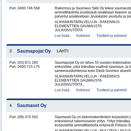
Puh. 0400 746 568
Rakennus ja Saumaus Sälli Oy tekee saumaustyö
ammattitaidolla joustavasti asiakkaan tarpeen j
palvellut asiakkaitaan Jyväskylän seudulla ja p
ALIHANKINTAPALVELUJA - RAKENNUS
ELEMENTTIEN SAUMAUSTA
JULKISIVUTÖITÄ
Lue lisää..
Kotisivut
Tuotteet ja palvelut
3.
Saumapojat Oy
LAHTI
Puh. (03) 871 260
Saumapojat Oy on lähes 55 vuoden kokemuksel
Puh. 0400 715 175
erikoisliike, joka toteuttaa vaativat saumaus- ja ti
saneerauskohteissa koko Etelä-Suomen alueella.
ALIHANKINTAPALVELUJA - RAKENNUS
ELEMENTTIEN SAUMAUSTA
JULKISIVUTÖITÄ..
Lue lisää..
Kotisivut
Tuotteet ja palvelut
4.
Saumaset Oy
Puh. (08) 470 502
Saumaset Oy on betonirakenteiden korjauksiin 
erikoistunut rakennusalan yritys. Yritys toteutta
korjaustöitä ammattitaidolla erityisesti Pohjois-
ALIHANKINTAPALVELUJA - MUU TEOLLISUUS