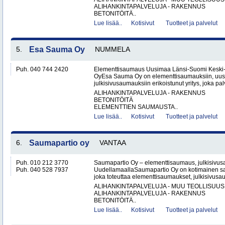
ALIHANKINTAPALVELUJA - RAKENNUS
BETONITÖITÄ..
Lue lisää..
Kotisivut
Tuotteet ja palvelut
5.
Esa Sauma Oy
NUMMELA
Puh. 040 744 2420
Elementtisaumaus Uusimaa Länsi-Suomi Kesk
OyEsa Sauma Oy on elementtisaumauksiin, uus
julkisivusaumauksiin erikoistunut yritys, joka pal
ALIHANKINTAPALVELUJA - RAKENNUS
BETONITÖITÄ
ELEMENTTIEN SAUMAUSTA..
Lue lisää..
Kotisivut
Tuotteet ja palvelut
6.
Saumapartio oy
VANTAA
Puh. 010 212 3770
Saumapartio Oy – elementtisaumaus, julkisivu
Puh. 040 528 7937
UudellamaallaSaumapartio Oy on kotimainen s
joka toteuttaa elementtisaumaukset, julkisivusa
ALIHANKINTAPALVELUJA - MUU TEOLLISUUS
ALIHANKINTAPALVELUJA - RAKENNUS
BETONITÖITÄ..
Lue lisää..
Kotisivut
Tuotteet ja palvelut