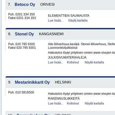
7.
Betoco Oy
ORIVESI
Puh. 0201 334 350
ELEMENTTIEN SAUMAUSTA
Faksi 0201 334 353
Lue lisää..
Näytä kartalla
8.
Stonel Oy
KANGASNIEMI
Puh. 020 795 9300
Aito tiiliverhous kestää. Stonel-tiiliverhous, Stofi
Faksi 020 795 9301
Luonnonkivijulkisivut
Hakutulos löytyi yrityksen omien www-sivujen ka
JULKISIVUMATERIAALEJA
Lue lisää..
Kotisivut
Näytä kartalla
9.
Mestarinikkarit Oy
HELSINKI
Puh. 010 5816500
Hakutulos löytyi yrityksen omien www-sivujen ka
RAKENNUSLIIKKEITÄ
Lue lisää..
Kotisivut
Näytä kartalla