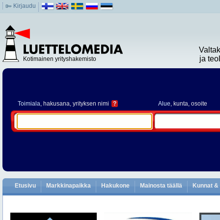
Kirjaudu
Valta
ja te
Kotimainen yrityshakemisto
Toimiala
, hakusana, yrityksen nimi
?
Alue
, kunta, osoite
Etusivu
Markkinapaikka
Hakukone
Mainosta täällä
Kunnat & 