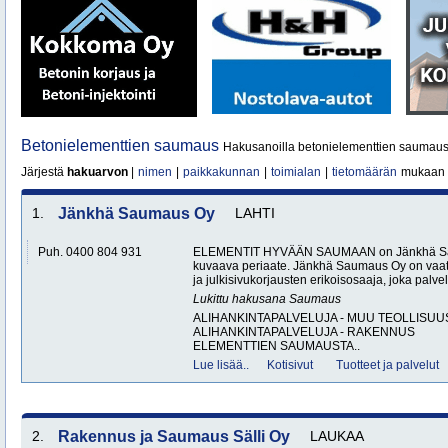
Betonielementtien saumaus
Hakusanoilla betonielementtien saumaus
Järjestä
hakuarvon
|
nimen
|
paikkakunnan
|
toimialan
|
tietomäärän
mukaan
1.
Jänkhä Saumaus Oy
LAHTI
Puh. 0400 804 931
ELEMENTIT HYVÄÄN SAUMAAN on Jänkhä Sau
kuvaava periaate. Jänkhä Saumaus Oy on vaat
ja julkisivukorjausten erikoisosaaja, joka palvele
Lukittu hakusana
Saumaus
ALIHANKINTAPALVELUJA - MUU TEOLLISUU
ALIHANKINTAPALVELUJA - RAKENNUS
ELEMENTTIEN SAUMAUSTA..
Lue lisää..
Kotisivut
Tuotteet ja palvelut
2.
Rakennus ja Saumaus Sälli Oy
LAUKAA