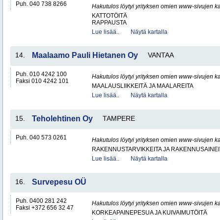
Puh. 040 738 8266
Hakutulos löytyi yrityksen omien www-sivujen ka
KATTOTÖITÄ
RAPPAUSTA
Lue lisää..
Näytä kartalla
14.
Maalaamo Pauli Hietanen Oy
VANTAA
Puh. 010 4242 100
Hakutulos löytyi yrityksen omien www-sivujen ka
Faksi 010 4242 101
MAALAUSLIIKKEITÄ JA MAALAREITA
Lue lisää..
Näytä kartalla
15.
Teholehtinen Oy
TAMPERE
Puh. 040 573 0261
Hakutulos löytyi yrityksen omien www-sivujen ka
RAKENNUSTARVIKKEITA JA RAKENNUSAINEI
Lue lisää..
Näytä kartalla
16.
Survepesu OÜ
Puh. 0400 281 242
Hakutulos löytyi yrityksen omien www-sivujen ka
Faksi +372 656 32 47
KORKEAPAINEPESUA JA KUIVAIMUTÖITÄ