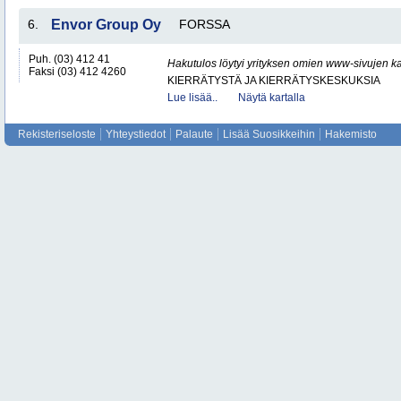
6.
Envor Group Oy
FORSSA
Puh. (03) 412 41
Hakutulos löytyi yrityksen omien www-sivujen ka
Faksi (03) 412 4260
KIERRÄTYSTÄ JA KIERRÄTYSKESKUKSIA
Lue lisää..
Näytä kartalla
Rekisteriseloste
Yhteystiedot
Palaute
Lisää Suosikkeihin
Hakemisto