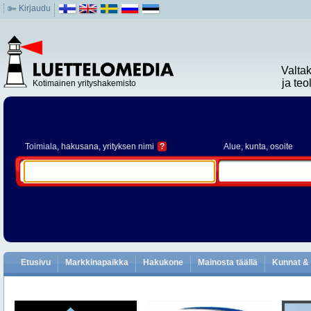
Kirjaudu
Valta
ja te
Kotimainen yrityshakemisto
Toimiala
, hakusana, yrityksen nimi
?
Alue
, kunta, osoite
Etusivu
Markkinapaikka
Hakukone
Mainosta täällä
Kunnat & 