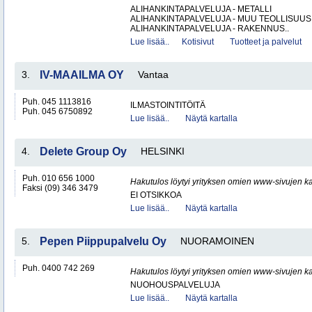
ALIHANKINTAPALVELUJA - METALLI
ALIHANKINTAPALVELUJA - MUU TEOLLISUUS
ALIHANKINTAPALVELUJA - RAKENNUS..
Lue lisää..
Kotisivut
Tuotteet ja palvelut
3.
IV-MAAILMA OY
Vantaa
Puh. 045 1113816
ILMASTOINTITÖITÄ
Puh. 045 6750892
Lue lisää..
Näytä kartalla
4.
Delete Group Oy
HELSINKI
Puh. 010 656 1000
Hakutulos löytyi yrityksen omien www-sivujen ka
Faksi (09) 346 3479
EI OTSIKKOA
Lue lisää..
Näytä kartalla
5.
Pepen Piippupalvelu Oy
NUORAMOINEN
Puh. 0400 742 269
Hakutulos löytyi yrityksen omien www-sivujen ka
NUOHOUSPALVELUJA
Lue lisää..
Näytä kartalla