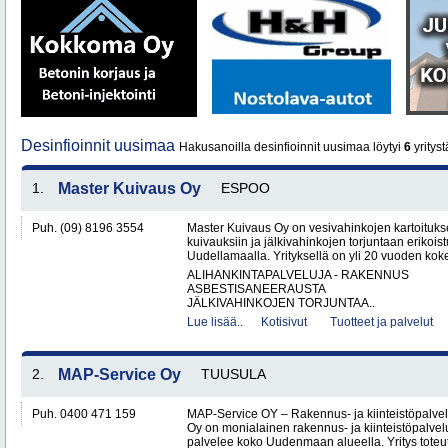
Desinfioinnit uusimaa
Hakusanoilla desinfioinnit uusimaa löytyi
6
yrityst
1.
Master Kuivaus Oy
ESPOO
Puh. (09) 8196 3554
Master Kuivaus Oy on vesivahinkojen kartoituks
kuivauksiin ja jälkivahinkojen torjuntaan erikoist
Uudellamaalla. Yrityksellä on yli 20 vuoden koke
ALIHANKINTAPALVELUJA - RAKENNUS
ASBESTISANEERAUSTA
JÄLKIVAHINKOJEN TORJUNTAA..
Lue lisää..
Kotisivut
Tuotteet ja palvelut
2.
MAP-Service Oy
TUUSULA
Puh. 0400 471 159
MAP-Service OY – Rakennus- ja kiinteistöpalv
Oy on monialainen rakennus- ja kiinteistöpalvel
palvelee koko Uudenmaan alueella. Yritys toteutt