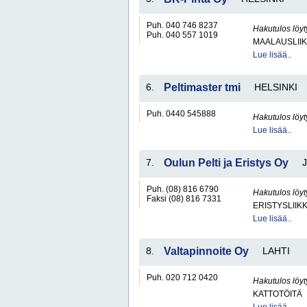
Puh. 040 746 8237
Hakutulos löyt
Puh. 040 557 1019
MAALAUSLIIK
Lue lisää..
6.
Peltimaster tmi
HELSINKI
Puh. 0440 545888
Hakutulos löyt
Lue lisää..
7.
Oulun Pelti ja Eristys Oy
Puh. (08) 816 6790
Hakutulos löyt
Faksi (08) 816 7331
ERISTYSLIIK
Lue lisää..
8.
Valtapinnoite Oy
LAHTI
Puh. 020 712 0420
Hakutulos löyt
KATTOTÖITÄ