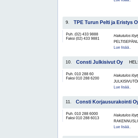
Lue lisää..
9.
TPE Turun Pelti ja Eristys 
Puh. (02) 433 9888
Hakutulos löyt
Faksi (02) 433 9881
PELTISEPÄNL
Lue lisää..
10.
Consti Julkisivut Oy
HEL
Puh. 010 288 60
Hakutulos löyt
Faksi 010 288 6200
JULKISIVUTÖ
Lue lisää..
11.
Consti Korjausurakointi O
Puh. 010 288 6000
Hakutulos löyt
Faksi 010 288 6013
RAKENNUSLI
Lue lisää..