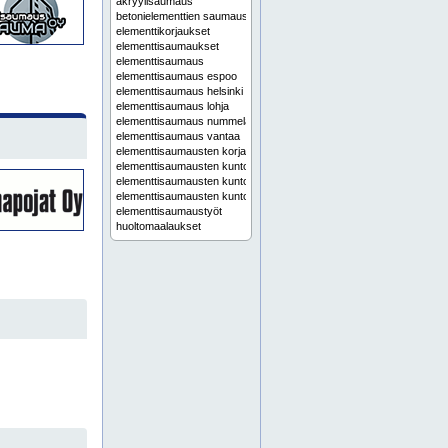
akryylisaumaus
betonielementtien saumaus
elementtikorjaukset
elementtisaumaukset
elementtisaumaus
elementtisaumaus espoo
elementtisaumaus helsinki
elementtisaumaus lohja
elementtisaumaus nummela
elementtisaumaus vantaa
elementtisaumausten korjaussuunnittelu
elementtisaumausten kuntoarvio
elementtisaumausten kuntoarviot
elementtisaumausten kuntotutkimus
elementtisaumaustyöt
huoltomaalaukset
huoltomaalaus
julkisivujen pesu
julkisivukorjaukset
julkisivukorjaus
julkisivupesu
julkisivupesut
julkisivusaumaukset
julkisivusaumaus
julkisivutyöt
liikuntasaumaukset
liikuntasaumaus
ontelosaumaukset
ontelosaumaus
palokatkosaumaukset