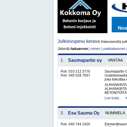
Julkisivupesu kerava
Hakusanoilla jul
Järjestä
hakuarvon
|
nimen
|
paikkakunnan
1.
Saumapartio oy
VANTAA
Puh. 010 212 3770
Saumapartio O
Puh. 040 528 7937
Uudellamaalla
joka toteuttaa
ALIHANKINTA
ALIHANKINTA
BETONITÖITÄ.
Lue lisää..
2.
Esa Sauma Oy
NUMMELA
Puh. 040 744 2420
Elementtisau