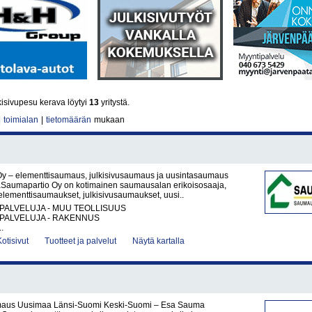
kisivupesu kerava löytyi
13
yritystä.
|
toimialan
|
tietomäärän
mukaan
y – elementtisaumaus, julkisivusaumaus ja uusintasaumaus
Saumapartio Oy on kotimainen saumausalan erikoisosaaja,
 elementtisaumaukset, julkisivusaumaukset, uusi..
PALVELUJA - MUU TEOLLISUUS
PALVELUJA - RAKENNUS
.
Kotisivut
Tuotteet ja palvelut
Näytä kartalla
maus Uusimaa Länsi-Suomi Keski-Suomi – Esa Sauma