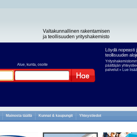
Valtakunnallinen rakentamisen
ja teollisuuden yrityshakemisto
Löydä nopeasti 
teollisuuden aloj
Yrityshakemistomme
Alue
, kunta, osoite
päättäjän yhteystie
palvelut
» Lue lisä
Hae
Mainosta täällä
Kunnat & kaupungit
Yhteystiedot