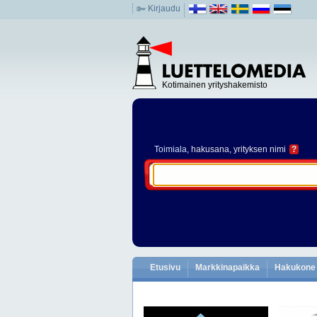
Kirjaudu
Kotimainen yrityshakemisto
Toimiala
, hakusana, yrityksen nimi
?
Etusivu
Markkinapaikka
Hakukone