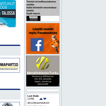
Lue lisää
(
1
/48)
akryylisaumaukset