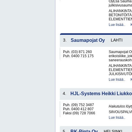
OyEsa Sauma O
julkisivusaumau
ALIHANKINTA
BETONITÖITÄ
ELEMENTTIE
Lue lisää..
3.
Saumapojat Oy
LAHTI
Puh. (03) 871 260
Saumapojat Oy
Puh. 0400 715 175
erikoisliike, j
saneerauskohte
ALIHANKINTA
ELEMENTTIE
JULKISIVUTÖI
Lue lisää..
4.
HJL-Systems Heikki Liukk
Puh. (09) 752 3487
Hakutulos löyt
Puh. 0400 412 807
SIIVOUSPAL
Faksi (09) 728 7066
Lue lisää..
5.
BK-Pinta Oy
HELSINKI