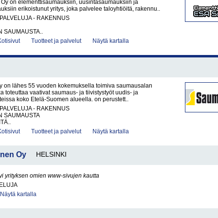
y on elementtisaumauksiin, uusintasaumauksiin ja
ksiin erikoistunut yritys, joka palvelee taloyhtiöitä, rakennu..
PALVELUJA - RAKENNUS
N SAUMAUSTA..
Kotisivut
Tuotteet ja palvelut
Näytä kartalla
 on lähes 55 vuoden kokemuksella toimiva saumausalan
oka toteuttaa vaativat saumaus- ja tiivistystyöt uudis- ja
issa koko Etelä-Suomen alueella. on perustett..
PALVELUJA - RAKENNUS
N SAUMAUSTA
TÄ..
Kotisivut
Tuotteet ja palvelut
Näytä kartalla
onen Oy
HELSINKI
yi yrityksen omien www-sivujen kautta
VELUJA
Näytä kartalla