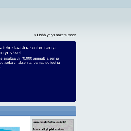
» Lisää yritys hakemistoon
ja tehokkaasti rakentamisen ja
en yritykset
 sisältää yli 70.000 ammattilaisen ja
dot sekä yrityksen tarjoamat tuotteet ja
ä