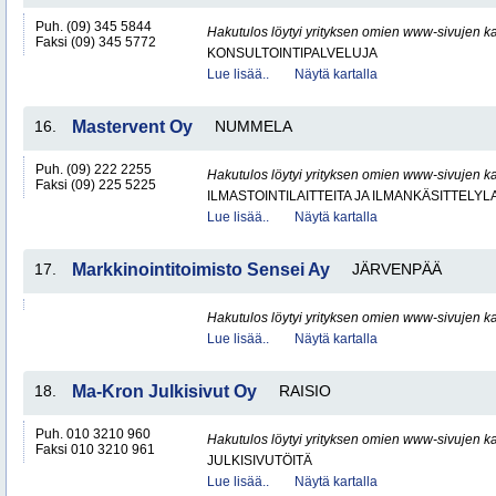
Puh. (09) 345 5844
Hakutulos löytyi yrityksen omien www-sivujen ka
Faksi (09) 345 5772
KONSULTOINTIPALVELUJA
Lue lisää..
Näytä kartalla
16.
Mastervent Oy
NUMMELA
Puh. (09) 222 2255
Hakutulos löytyi yrityksen omien www-sivujen ka
Faksi (09) 225 5225
ILMASTOINTILAITTEITA JA ILMANKÄSITTELYLA
Lue lisää..
Näytä kartalla
17.
Markkinointitoimisto Sensei Ay
JÄRVENPÄÄ
Hakutulos löytyi yrityksen omien www-sivujen ka
Lue lisää..
Näytä kartalla
18.
Ma-Kron Julkisivut Oy
RAISIO
Puh. 010 3210 960
Hakutulos löytyi yrityksen omien www-sivujen ka
Faksi 010 3210 961
JULKISIVUTÖITÄ
Lue lisää..
Näytä kartalla