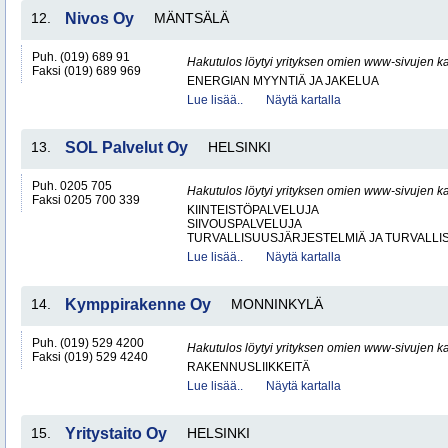
12.
Nivos Oy
MÄNTSÄLÄ
Puh. (019) 689 91
Hakutulos löytyi yrityksen omien www-sivujen ka
Faksi (019) 689 969
ENERGIAN MYYNTIÄ JA JAKELUA
Lue lisää..
Näytä kartalla
13.
SOL Palvelut Oy
HELSINKI
Puh. 0205 705
Hakutulos löytyi yrityksen omien www-sivujen ka
Faksi 0205 700 339
KIINTEISTÖPALVELUJA
SIIVOUSPALVELUJA
TURVALLISUUSJÄRJESTELMIÄ JA TURVALL
Lue lisää..
Näytä kartalla
14.
Kymppirakenne Oy
MONNINKYLÄ
Puh. (019) 529 4200
Hakutulos löytyi yrityksen omien www-sivujen ka
Faksi (019) 529 4240
RAKENNUSLIIKKEITÄ
Lue lisää..
Näytä kartalla
15.
Yritystaito Oy
HELSINKI