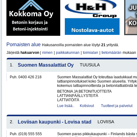
Pornaisten alue
Hakusanoilla pornaisten alue löytyi
21
yritystä.
Järjestä
hakuarvon
|
nimen
|
paikkakunnan
|
toimialan
|
tietomäärän
mukaan
1.
Suomen Massalattiat Oy
TUUSULA
Puh. 0400 426 218
Suomen Massalattiat Oy toteuttaa laadukkaat mas
lattianpinnoitukset koko Suomen alueella. Yrityk
kokemus lattiapinnoitteista ja betonilattiatöistä te
BETONIA JA BETONITUOTTEITA
LATTIANPÄÄLLYSTEITÄ
LATTIATÖITÄ
Lue lisää..
Kotisivut
Tuotteet ja palvelut
2.
Loviisan kaupunki - Lovisa stad
LOVIISA
Puh. (019) 555 555
Suomen paras pikkukaupunki – Finlands bästa 