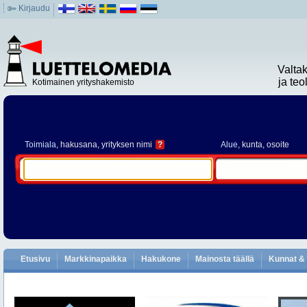
Kirjaudu
Valta
ja te
Kotimainen yrityshakemisto
Toimiala
, hakusana, yrityksen nimi
?
Alue
, kunta, osoite
Etusivu
Markkinapaikka
Hakukone
Mainosta täällä
Kunnat & 