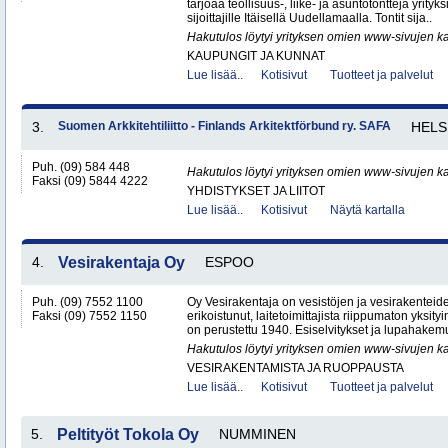
tarjoaa teollisuus-, liike- ja asuntotontteja yrityksi
sijoittajille Itäisellä Uudellamaalla. Tontit sija..
Hakutulos löytyi yrityksen omien www-sivujen ka
KAUPUNGIT JA KUNNAT
Lue lisää..
Kotisivut
Tuotteet ja palvelut
3.
Suomen Arkkitehtiliitto - Finlands Arkitektförbund ry. SAFA
HELS
Puh. (09) 584 448
Hakutulos löytyi yrityksen omien www-sivujen ka
Faksi (09) 5844 4222
YHDISTYKSET JA LIITOT
Lue lisää..
Kotisivut
Näytä kartalla
4.
Vesirakentaja Oy
ESPOO
Puh. (09) 7552 1100
Oy Vesirakentaja on vesistöjen ja vesirakenteid
Faksi (09) 7552 1150
erikoistunut, laitetoimittajista riippumaton yksity
on perustettu 1940. Esiselvitykset ja lupahakemu
Hakutulos löytyi yrityksen omien www-sivujen ka
VESIRAKENTAMISTA JA RUOPPAUSTA
Lue lisää..
Kotisivut
Tuotteet ja palvelut
5.
Peltityöt Tokola Oy
NUMMINEN