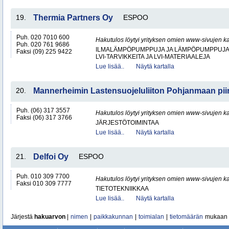
19.
Thermia Partners Oy
ESPOO
Puh. 020 7010 600
Hakutulos löytyi yrityksen omien www-sivujen ka
Puh. 020 761 9686
ILMALÄMPÖPUMPPUJA JA LÄMPÖPUMPPUJ
Faksi (09) 225 9422
LVI-TARVIKKEITA JA LVI-MATERIAALEJA
Lue lisää..
Näytä kartalla
20.
Mannerheimin Lastensuojeluliiton Pohjanmaan piir
Puh. (06) 317 3557
Hakutulos löytyi yrityksen omien www-sivujen ka
Faksi (06) 317 3766
JÄRJESTÖTOIMINTAA
Lue lisää..
Näytä kartalla
21.
Delfoi Oy
ESPOO
Puh. 010 309 7700
Hakutulos löytyi yrityksen omien www-sivujen ka
Faksi 010 309 7777
TIETOTEKNIIKKAA
Lue lisää..
Näytä kartalla
Järjestä
hakuarvon
|
nimen
|
paikkakunnan
|
toimialan
|
tietomäärän
mukaan