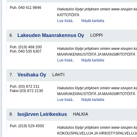
Puh. 040 411 9846
Hakutulos löytyi yrityksen omien www-sivujen ka
KATTOTÖITÄ
Lue lisää..
Näytä kartalla
6.
Lakeuden Maanrakennus Oy
LOPPI
Puh. (019) 468 200
Hakutulos löytyi yrityksen omien www-sivujen ka
Puh. 040 535 6307
MAARAKENNUSTÖITÄ JA MAANSIIRTOTÖITÄ
Lue lisää..
Näytä kartalla
7.
Vesihaka Oy
LAHTI
Puh. (03) 872 211
Hakutulos löytyi yrityksen omien www-sivujen ka
Faksi (03) 872 2130
MAARAKENNUSTÖITÄ JA MAANSIIRTOTÖITÄ
Lue lisää..
Näytä kartalla
8.
Isojärven Leirikeskus
HALKIA
Puh. (019) 529 4500
Hakutulos löytyi yrityksen omien www-sivujen ka
KOKOUSPALVELUJA JA VIRKISTYSPALVELUJ