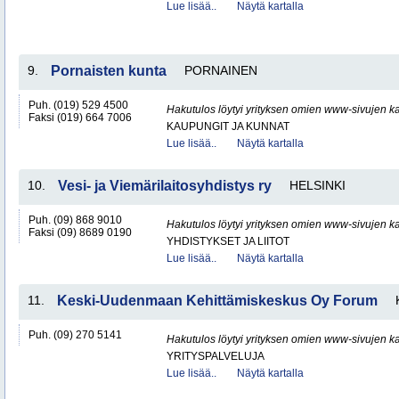
Lue lisää..
Näytä kartalla
9.
Pornaisten kunta
PORNAINEN
Puh. (019) 529 4500
Hakutulos löytyi yrityksen omien www-sivujen ka
Faksi (019) 664 7006
KAUPUNGIT JA KUNNAT
Lue lisää..
Näytä kartalla
10.
Vesi- ja Viemärilaitosyhdistys ry
HELSINKI
Puh. (09) 868 9010
Hakutulos löytyi yrityksen omien www-sivujen ka
Faksi (09) 8689 0190
YHDISTYKSET JA LIITOT
Lue lisää..
Näytä kartalla
11.
Keski-Uudenmaan Kehittämiskeskus Oy Forum
Puh. (09) 270 5141
Hakutulos löytyi yrityksen omien www-sivujen ka
YRITYSPALVELUJA
Lue lisää..
Näytä kartalla