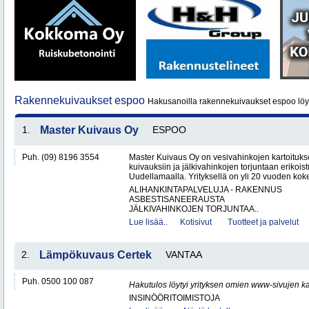
Rakennekuivaukset espoo
Hakusanoilla rakennekuivaukset espoo löy
1.
Master Kuivaus Oy
ESPOO
Puh. (09) 8196 3554
Master Kuivaus Oy on vesivahinkojen kartoituks
kuivauksiin ja jälkivahinkojen torjuntaan erikoist
Uudellamaalla. Yrityksellä on yli 20 vuoden koke
ALIHANKINTAPALVELUJA - RAKENNUS
ASBESTISANEERAUSTA
JÄLKIVAHINKOJEN TORJUNTAA..
Lue lisää..
Kotisivut
Tuotteet ja palvelut
2.
Lämpökuvaus Certek
VANTAA
Puh. 0500 100 087
Hakutulos löytyi yrityksen omien www-sivujen ka
INSINÖÖRITOIMISTOJA