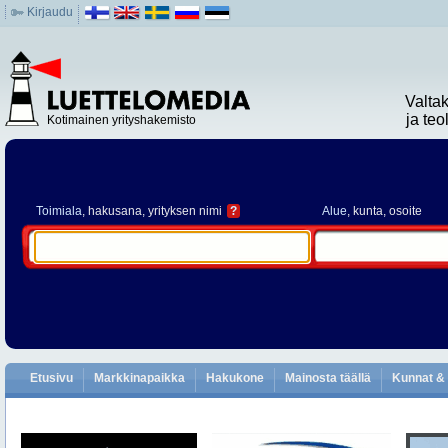
Kirjaudu
Valta
ja te
Kotimainen yrityshakemisto
Toimiala
, hakusana, yrityksen nimi
?
Alue
, kunta, osoite
Etusivu
Markkinapaikka
Hakukone
Mainosta täällä
Kunnat & 