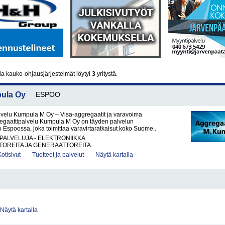
a kauko-ohjausjärjestelmät löytyi
3
yritystä.
pula Oy
ESPOO
lvelu Kumpula M Oy – Visa-aggregaatit ja varavoima
gregaattipalvelu Kumpula M Oy on täyden palvelun
o Espoossa, joka toimittaa varavirtaratkaisut koko Suome..
PALVELUJA - ELEKTRONIIKKA
OREITA JA GENERAATTOREITA
Kotisivut
Tuotteet ja palvelut
Näytä kartalla
Näytä kartalla