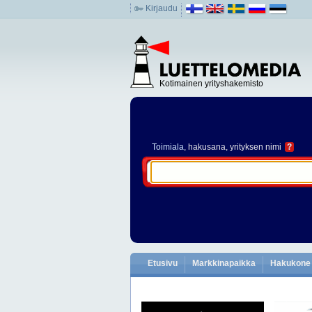
Kirjaudu
Kotimainen yrityshakemisto
Toimiala
, hakusana, yrityksen nimi
?
Etusivu
Markkinapaikka
Hakukone