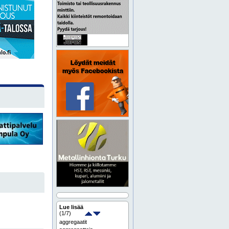
Lue lisää
(
1
/7)
aggregaatit