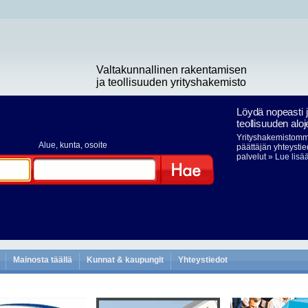
Valtakunnallinen rakentamisen
ja teollisuuden yrityshakemisto
Löydä nopeasti 
teollisuuden aloj
Yrityshakemistomme
Alue
, kunta, osoite
päättäjän yhteystie
palvelut
» Lue lisä
Hae
Mainosta täällä
Kunnat & kaupungit
Yhteystiedot