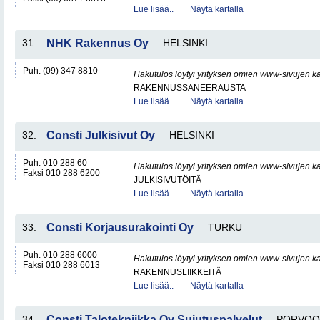
Lue lisää..
Näytä kartalla
31.
NHK Rakennus Oy
HELSINKI
Puh. (09) 347 8810
Hakutulos löytyi yrityksen omien www-sivujen ka
RAKENNUSSANEERAUSTA
Lue lisää..
Näytä kartalla
32.
Consti Julkisivut Oy
HELSINKI
Puh. 010 288 60
Hakutulos löytyi yrityksen omien www-sivujen ka
Faksi 010 288 6200
JULKISIVUTÖITÄ
Lue lisää..
Näytä kartalla
33.
Consti Korjausurakointi Oy
TURKU
Puh. 010 288 6000
Hakutulos löytyi yrityksen omien www-sivujen ka
Faksi 010 288 6013
RAKENNUSLIIKKEITÄ
Lue lisää..
Näytä kartalla
34.
Consti Talotekniikka Oy Sujutuspalvelut
PORVOO