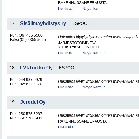
RAKENNUSSANEERAUSTA
Lue lisää..
Näytä kartalla
17.
Sisäilmayhdistys ry
ESPOO
Puh. (09) 435 5560
Hakutulos löytyi yrityksen omien www-sivujen ka
Faksi (09) 4355 5655
JÄRJESTÖTOIMINTAA
YHDISTYKSET JA LIITOT
Lue lisää..
Näytä kartalla
18.
LVI-Tuikku Oy
ESPOO
Puh. 044 987 0979
Hakutulos löytyi yrityksen omien www-sivujen ka
Puh. 045 6120 170
Lue lisää..
Näytä kartalla
19.
Jerodel Oy
Puh. 050 575 6287
Hakutulos löytyi yrityksen omien www-sivujen ka
Puh. 050 570 6982
RAKENNUSSANEERAUSTA
Lue lisää..