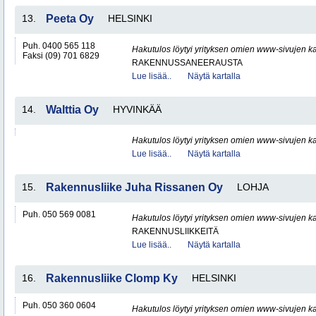
13.
Peeta Oy
HELSINKI
Puh. 0400 565 118
Hakutulos löytyi yrityksen omien www-sivujen ka
Faksi (09) 701 6829
RAKENNUSSANEERAUSTA
Lue lisää..
Näytä kartalla
14.
Walttia Oy
HYVINKÄÄ
Hakutulos löytyi yrityksen omien www-sivujen ka
Lue lisää..
Näytä kartalla
15.
Rakennusliike Juha Rissanen Oy
LOHJA
Puh. 050 569 0081
Hakutulos löytyi yrityksen omien www-sivujen ka
RAKENNUSLIIKKEITÄ
Lue lisää..
Näytä kartalla
16.
Rakennusliike Clomp Ky
HELSINKI
Puh. 050 360 0604
Hakutulos löytyi yrityksen omien www-sivujen ka