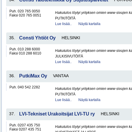
Puh. 020 765 0050
Hakutulos löytyi yrityksen omien www-sivujen ka
Faksi 020 765 0051
PUTKITÖITÄ
Lue lisää..
Näytä kartalla
35.
Consti Yhtiöt Oy
HELSINKI
Puh. 010 288 6000
Hakutulos löytyi yrityksen omien www-sivujen ka
Faksi 010 288 6010
JULKISIVUTÖITÄ
Lue lisää..
Näytä kartalla
36.
PutkiMax Oy
VANTAA
Puh. 040 542 2282
Hakutulos löytyi yrityksen omien www-sivujen ka
PUTKITÖITÄ
Lue lisää..
Näytä kartalla
37.
LVI-Tekniset Urakoitsijat LVI-TU ry
HELSINKI
Puh. 0207 435 750
Hakutulos löytyi yrityksen omien www-sivujen ka
Faksi 0207 435 751