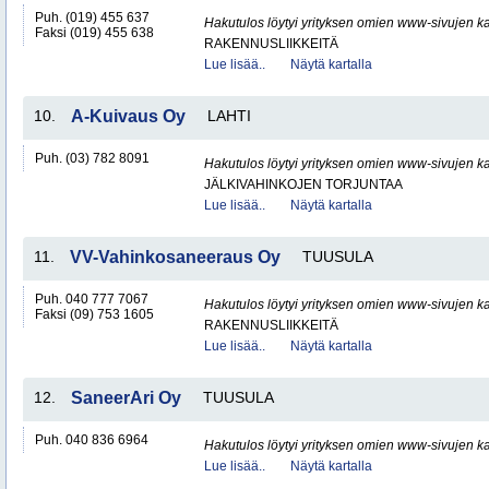
Puh. (019) 455 637
Hakutulos löytyi yrityksen omien www-sivujen ka
Faksi (019) 455 638
RAKENNUSLIIKKEITÄ
Lue lisää..
Näytä kartalla
10.
A-Kuivaus Oy
LAHTI
Puh. (03) 782 8091
Hakutulos löytyi yrityksen omien www-sivujen ka
JÄLKIVAHINKOJEN TORJUNTAA
Lue lisää..
Näytä kartalla
11.
VV-Vahinkosaneeraus Oy
TUUSULA
Puh. 040 777 7067
Hakutulos löytyi yrityksen omien www-sivujen ka
Faksi (09) 753 1605
RAKENNUSLIIKKEITÄ
Lue lisää..
Näytä kartalla
12.
SaneerAri Oy
TUUSULA
Puh. 040 836 6964
Hakutulos löytyi yrityksen omien www-sivujen ka
Lue lisää..
Näytä kartalla