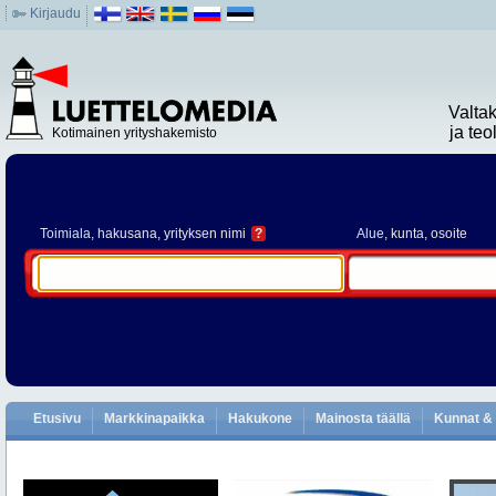
Kirjaudu
Valta
ja te
Kotimainen yrityshakemisto
Toimiala
, hakusana, yrityksen nimi
?
Alue
, kunta, osoite
Etusivu
Markkinapaikka
Hakukone
Mainosta täällä
Kunnat & 