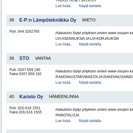
YHDISTYKSET JA LIITOT
Lue lisää..
Näytä kartalla
38.
E-P:n Lämpötekniikka Oy
MIETO
Puh. 044 3202765
Hakutulos löytyi yrityksen omien www-sivujen ka
LVI-ASENNUKSIA JA LVI-KORJAUKSIA
Lue lisää..
Näytä kartalla
39.
STO
VANTAA
Puh. 0207 659 190
Hakutulos löytyi yrityksen omien www-sivujen ka
Faksi 0207 659 192
RAKENNUSTARVIKKEITA JA RAKENNUSAINEI
Lue lisää..
Näytä kartalla
40.
Karisto Oy
HÄMEENLINNA
Puh. (03) 616 1551
Hakutulos löytyi yrityksen omien www-sivujen ka
Faksi (03) 616 1555
PAINOTALOJA
Lue lisää..
Näytä kartalla