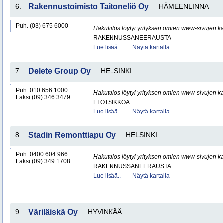
6.
Rakennustoimisto Taitoneliö Oy
HÄMEENLINNA
Puh. (03) 675 6000
Hakutulos löytyi yrityksen omien www-sivujen ka
RAKENNUSSANEERAUSTA
Lue lisää..
Näytä kartalla
7.
Delete Group Oy
HELSINKI
Puh. 010 656 1000
Hakutulos löytyi yrityksen omien www-sivujen ka
Faksi (09) 346 3479
EI OTSIKKOA
Lue lisää..
Näytä kartalla
8.
Stadin Remonttiapu Oy
HELSINKI
Puh. 0400 604 966
Hakutulos löytyi yrityksen omien www-sivujen ka
Faksi (09) 349 1708
RAKENNUSSANEERAUSTA
Lue lisää..
Näytä kartalla
9.
Väriläiskä Oy
HYVINKÄÄ