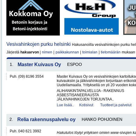
Vesivahinkojen purku helsinki
Hakusanoilla vesivahinkojen purku hels
Järjestä
hakuarvon
|
nimen
|
paikkakunnan
|
toimialan
|
tietomäärän
mukaan
1.
Master Kuivaus Oy
ESPOO
Puh. (09) 8196 3554
Master Kuivaus Oy on vesivahinkojen kartoituks
kuivauksiin ja jälkivahinkojen torjuntaan erikoist
Uudellamaalla. Yrityksellä on yli 20 vuoden koke
ALIHANKINTAPALVELUJA - RAKENNUS
ASBESTISANEERAUSTA
JÄLKIVAHINKOJEN TORJUNTAA..
Lue lisää..
Kotisivut
Tuotteet ja palvelut
2.
Relia rakennuspalvelu oy
HANKO POHJOINEN
Puh. 040 621 3992
Hakutulos löytyi yrityksen omien www-sivujen ka