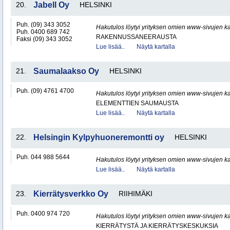
20.
Jabell Oy
HELSINKI
Puh. (09) 343 3052
Hakutulos löytyi yrityksen omien www-sivujen ka
Puh. 0400 689 742
RAKENNUSSANEERAUSTA
Faksi (09) 343 3052
Lue lisää..
Näytä kartalla
21.
Saumalaakso Oy
HELSINKI
Puh. (09) 4761 4700
Hakutulos löytyi yrityksen omien www-sivujen ka
ELEMENTTIEN SAUMAUSTA
Lue lisää..
Näytä kartalla
22.
Helsingin Kylpyhuoneremontti oy
HELSINKI
Puh. 044 988 5644
Hakutulos löytyi yrityksen omien www-sivujen ka
Lue lisää..
Näytä kartalla
23.
Kierrätysverkko Oy
RIIHIMÄKI
Puh. 0400 974 720
Hakutulos löytyi yrityksen omien www-sivujen ka
KIERRÄTYSTÄ JA KIERRÄTYSKESKUKSIA