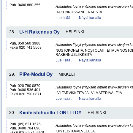
Puh. 0400 880 355
Hakutulos löytyi yrityksen omien www-sivujen ka
RAKENNUSSANEERAUSTA
Lue lisää..
Näytä kartalla
28.
U-H Rakennus Oy
HELSINKI
Puh. 050 560 3988
Hakutulos löytyi yrityksen omien www-sivujen ka
Faksi 020 741 5569
NOSTOKONEITA, NOSTOLAITTEITA JA NOST
RAKENNUSLIIKKEITÄ
Lue lisää..
Näytä kartalla
29.
PiPe-Modul Oy
MIKKELI
Puh. 020 790 0870
Hakutulos löytyi yrityksen omien www-sivujen ka
Puh. 0400 536 401
LVI-TARVIKKEITA JA LVI-MATERIAALEJA
Faksi 020 790 0871
Lue lisää..
Näytä kartalla
30.
Kiinteistöhuolto TONTTI OY
HELSINKI
Puh. (09) 621 1676
Hakutulos löytyi yrityksen omien www-sivujen ka
Puh. 0400 704 696
KIINTEISTÖPALVELUJA
Faksi (09) 6871 3378