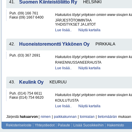
41.
Suomen Kiinteistöliitto Ry
HELSINKI
Puh. (09) 166 761
Hakutulos löytyi yrityksen omien www-sivujen ka
Faksi (09) 1667 6400
JÄRJESTÖTOIMINTAA
YHDISTYKSET JA LIITOT
Lue lisää..
Näytä kartalla
42.
Huoneistoremontti Ykkönen Oy
PIRKKALA
Puh. (03) 367 2691
Hakutulos löytyi yrityksen omien www-sivujen ka
RAKENNUSSANEERAUSTA
Lue lisää..
Näytä kartalla
43.
Keulink Oy
KEURUU
Puh. (014) 754 6611
Hakutulos löytyi yrityksen omien www-sivujen ka
Faksi (014) 754 6620
KOULUTUSTA
Lue lisää..
Näytä kartalla
Järjestä
hakuarvon
|
nimen
|
paikkakunnan
|
toimialan
|
tietomäärän
mukaan
Rekisteriseloste
Yhteystiedot
Palaute
Lisää Suosikkeihin
Hakemisto