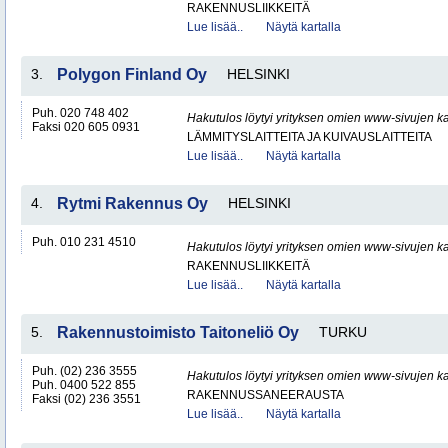
RAKENNUSLIIKKEITÄ
Lue lisää..
Näytä kartalla
3.
Polygon Finland Oy
HELSINKI
Puh. 020 748 402
Hakutulos löytyi yrityksen omien www-sivujen ka
Faksi 020 605 0931
LÄMMITYSLAITTEITA JA KUIVAUSLAITTEITA
Lue lisää..
Näytä kartalla
4.
Rytmi Rakennus Oy
HELSINKI
Puh. 010 231 4510
Hakutulos löytyi yrityksen omien www-sivujen ka
RAKENNUSLIIKKEITÄ
Lue lisää..
Näytä kartalla
5.
Rakennustoimisto Taitoneliö Oy
TURKU
Puh. (02) 236 3555
Hakutulos löytyi yrityksen omien www-sivujen ka
Puh. 0400 522 855
RAKENNUSSANEERAUSTA
Faksi (02) 236 3551
Lue lisää..
Näytä kartalla