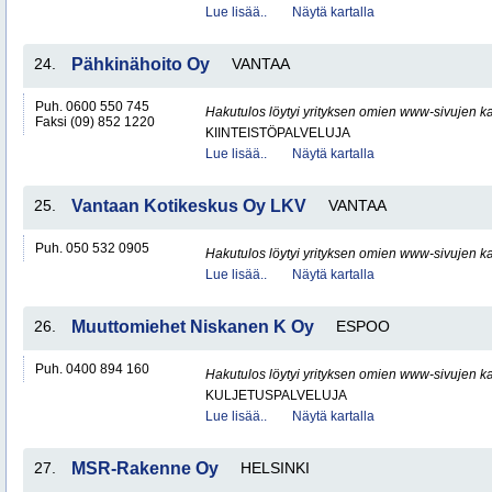
Lue lisää..
Näytä kartalla
24.
Pähkinähoito Oy
VANTAA
Puh. 0600 550 745
Hakutulos löytyi yrityksen omien www-sivujen ka
Faksi (09) 852 1220
KIINTEISTÖPALVELUJA
Lue lisää..
Näytä kartalla
25.
Vantaan Kotikeskus Oy LKV
VANTAA
Puh. 050 532 0905
Hakutulos löytyi yrityksen omien www-sivujen ka
Lue lisää..
Näytä kartalla
26.
Muuttomiehet Niskanen K Oy
ESPOO
Puh. 0400 894 160
Hakutulos löytyi yrityksen omien www-sivujen ka
KULJETUSPALVELUJA
Lue lisää..
Näytä kartalla
27.
MSR-Rakenne Oy
HELSINKI