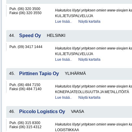
Puh. (06) 320 3500
Hakutulos löytyi yrityksen omien www-sivujen ka
Faksi (06) 320 3550
KULJETUSPALVELUJA
Lue lisää..
Näytä kartalla
44.
Speed Oy
HELSINKI
Puh. (09) 3417 1444
Hakutulos löytyi yrityksen omien www-sivujen ka
KULJETUSPALVELUJA
Lue lisää..
Näytä kartalla
45.
Pirttinen Tapio Oy
YLIHÄRMÄ
Puh. (06) 484 7150
Hakutulos löytyi yrityksen omien www-sivujen ka
Faksi (06) 484 7140
KONEPAJATEOLLISUUTTA JA METALLITÖITÄ
Lue lisää..
Näytä kartalla
46.
Piccolo Logistics Oy
VAASA
Puh. (06) 315 8300
Hakutulos löytyi yrityksen omien www-sivujen ka
Faksi (06) 315 4312
LOGISTIIKKAA