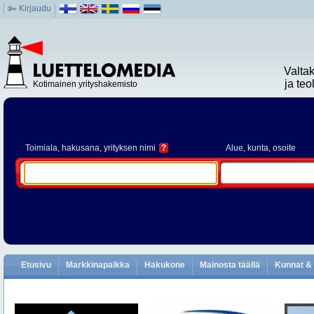
Kirjaudu
Valta
ja te
Kotimainen yrityshakemisto
Toimiala
, hakusana, yrityksen nimi
?
Alue
, kunta, osoite
Etusivu
Markkinapaikka
Hakukone
Mainosta täällä
Kunnat & 