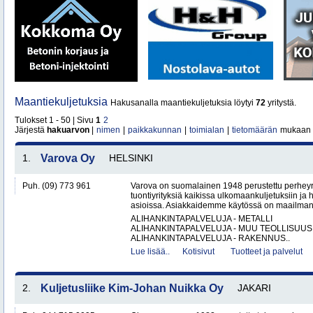
Maantiekuljetuksia
Hakusanalla maantiekuljetuksia löytyi
72
yritystä.
Tulokset 1 - 50 | Sivu
1
2
Järjestä
hakuarvon
|
nimen
|
paikkakunnan
|
toimialan
|
tietomäärän
mukaan
1.
Varova Oy
HELSINKI
Puh. (09) 773 961
Varova on suomalainen 1948 perustettu perheyrit
tuontiyrityksiä kaikissa ulkomaankuljetuksiin ja h
asioissa. Asiakkaidemme käytössä on maailmanl
ALIHANKINTAPALVELUJA - METALLI
ALIHANKINTAPALVELUJA - MUU TEOLLISUUS
ALIHANKINTAPALVELUJA - RAKENNUS..
Lue lisää..
Kotisivut
Tuotteet ja palvelut
2.
Kuljetusliike Kim-Johan Nuikka Oy
JAKARI