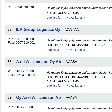
Puh. 0400 460 968
Hakutulos löytyi yrityksen omien www-sivujen ka
KULJETUSPALVELUJA
Lue lisää..
Näytä kartalla
37.
ILP-Group Logistics Oy
VANTAA
Puh. 0207 210 500
Hakutulos löytyi yrityksen omien www-sivujen ka
Faksi 0207 210 501
HUOLINTAA JA ULKOMAANKULJETUKSIA
Lue lisää..
Näytä kartalla
38.
Axel Williamsson Oy Ab
VAASA
Puh. 010 271 1000
Hakutulos löytyi yrityksen omien www-sivujen ka
Faksi (06) 312 0900
HUOLINTAA JA ULKOMAANKULJETUKSIA
KULJETUSPALVELUJA
Lue lisää..
Näytä kartalla
39.
Oy Axel Williamsson Ab
VAASA
Puh. 010 2711000
Hakutulos löytyi yrityksen omien www-sivujen ka