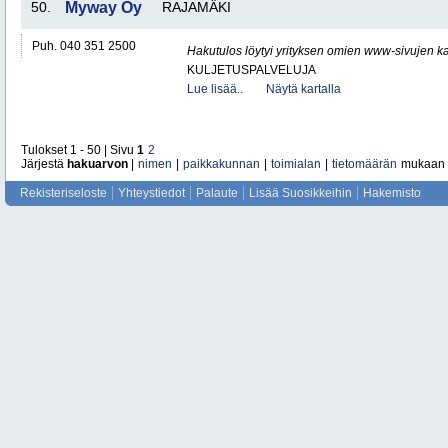
50.
Myway Oy
RAJAMÄKI
Puh. 040 351 2500
Hakutulos löytyi yrityksen omien www-sivujen ka
KULJETUSPALVELUJA
Lue lisää..
Näytä kartalla
Tulokset 1 - 50 | Sivu
1
2
Järjestä
hakuarvon
|
nimen
|
paikkakunnan
|
toimialan
|
tietomäärän
mukaan
Rekisteriseloste
Yhteystiedot
Palaute
Lisää Suosikkeihin
Hakemisto