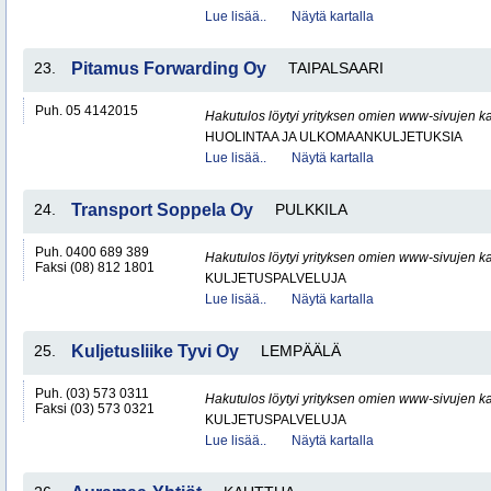
Lue lisää..
Näytä kartalla
23.
Pitamus Forwarding Oy
TAIPALSAARI
Puh. 05 4142015
Hakutulos löytyi yrityksen omien www-sivujen ka
HUOLINTAA JA ULKOMAANKULJETUKSIA
Lue lisää..
Näytä kartalla
24.
Transport Soppela Oy
PULKKILA
Puh. 0400 689 389
Hakutulos löytyi yrityksen omien www-sivujen ka
Faksi (08) 812 1801
KULJETUSPALVELUJA
Lue lisää..
Näytä kartalla
25.
Kuljetusliike Tyvi Oy
LEMPÄÄLÄ
Puh. (03) 573 0311
Hakutulos löytyi yrityksen omien www-sivujen ka
Faksi (03) 573 0321
KULJETUSPALVELUJA
Lue lisää..
Näytä kartalla