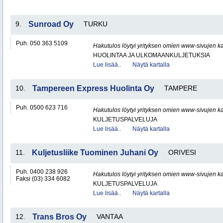
9.
Sunroad Oy
TURKU
Puh. 050 363 5109
Hakutulos löytyi yrityksen omien www-sivujen ka
HUOLINTAA JA ULKOMAANKULJETUKSIA
Lue lisää..
Näytä kartalla
10.
Tampereen Express Huolinta Oy
TAMPERE
Puh. 0500 623 716
Hakutulos löytyi yrityksen omien www-sivujen ka
KULJETUSPALVELUJA
Lue lisää..
Näytä kartalla
11.
Kuljetusliike Tuominen Juhani Oy
ORIVESI
Puh. 0400 238 926
Hakutulos löytyi yrityksen omien www-sivujen ka
Faksi (03) 334 6082
KULJETUSPALVELUJA
Lue lisää..
Näytä kartalla
12.
Trans Bros Oy
VANTAA