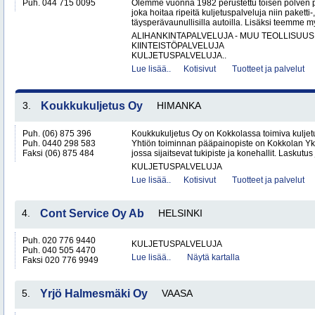
Puh. 044 715 0095
Olemme vuonna 1982 perustettu toisen polven po
joka hoitaa ripeitä kuljetuspalveluja niin paketti-
täysperävaunullisilla autoilla. Lisäksi teemme my
ALIHANKINTAPALVELUJA - MUU TEOLLISUUS
KIINTEISTÖPALVELUJA
KULJETUSPALVELUJA..
Lue lisää..
Kotisivut
Tuotteet ja palvelut
3.
Koukkukuljetus Oy
HIMANKA
Puh. (06) 875 396
Koukkukuljetus Oy on Kokkolassa toimiva kuljetu
Puh. 0440 298 583
Yhtiön toiminnan pääpainopiste on Kokkolan Yk
Faksi (06) 875 484
jossa sijaitsevat tukipiste ja konehallit. Laskutus
KULJETUSPALVELUJA
Lue lisää..
Kotisivut
Tuotteet ja palvelut
4.
Cont Service Oy Ab
HELSINKI
Puh. 020 776 9440
KULJETUSPALVELUJA
Puh. 040 505 4470
Lue lisää..
Näytä kartalla
Faksi 020 776 9949
5.
Yrjö Halmesmäki Oy
VAASA