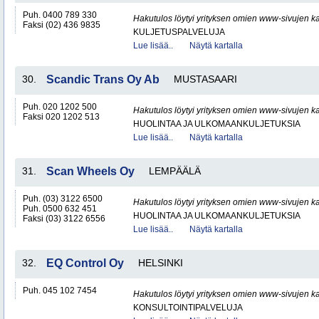
Puh. 0400 789 330
Hakutulos löytyi yrityksen omien www-sivujen ka
Faksi (02) 436 9835
KULJETUSPALVELUJA
Lue lisää..
Näytä kartalla
30.
Scandic Trans Oy Ab
MUSTASAARI
Puh. 020 1202 500
Hakutulos löytyi yrityksen omien www-sivujen ka
Faksi 020 1202 513
HUOLINTAA JA ULKOMAANKULJETUKSIA
Lue lisää..
Näytä kartalla
31.
Scan Wheels Oy
LEMPÄÄLÄ
Puh. (03) 3122 6500
Hakutulos löytyi yrityksen omien www-sivujen ka
Puh. 0500 632 451
HUOLINTAA JA ULKOMAANKULJETUKSIA
Faksi (03) 3122 6556
Lue lisää..
Näytä kartalla
32.
EQ Control Oy
HELSINKI
Puh. 045 102 7454
Hakutulos löytyi yrityksen omien www-sivujen ka
KONSULTOINTIPALVELUJA