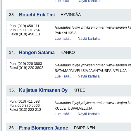
Lue lisää..
Näytä kartalla
33.
Boucht Erik Tmi
HYVINKÄÄ
Puh. (019) 450 111
Hakutulos löytyi yrityksen omien www-sivujen ka
Puh. 0500 301 254
PAKKAUKSIA
Faksi (019) 450 111
Lue lisää..
Näytä kartalla
34.
Hangon Satama
HANKO
Puh. (019) 220 3803
Hakutulos löytyi yrityksen omien www-sivujen ka
Faksi (019) 220 3802
SATAMAPALVELUJA JA AHTAUSPALVELUJA
Lue lisää..
Näytä kartalla
35.
Kuljetus Kirmanen Oy
KITEE
Puh. (013) 411 598
Hakutulos löytyi yrityksen omien www-sivujen ka
Puh. 050 370 5566
KULJETUSPALVELUJA
Faksi (013) 222 212
Lue lisää..
Näytä kartalla
36.
F:ma Blomgren Janne
PAIPPINEN