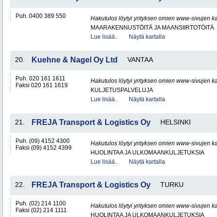
Puh. 0400 389 550
Hakutulos löytyi yrityksen omien www-sivujen ka
MAARAKENNUSTÖITÄ JA MAANSIIRTOTÖITÄ
Lue lisää..
Näytä kartalla
20.
Kuehne & Nagel Oy Ltd
VANTAA
Puh. 020 161 1611
Hakutulos löytyi yrityksen omien www-sivujen ka
Faksi 020 161 1619
KULJETUSPALVELUJA
Lue lisää..
Näytä kartalla
21.
FREJA Transport & Logistics Oy
HELSINKI
Puh. (09) 4152 4300
Hakutulos löytyi yrityksen omien www-sivujen ka
Faksi (09) 4152 4399
HUOLINTAA JA ULKOMAANKULJETUKSIA
Lue lisää..
Näytä kartalla
22.
FREJA Transport & Logistics Oy
TURKU
Puh. (02) 214 1100
Hakutulos löytyi yrityksen omien www-sivujen ka
Faksi (02) 214 1111
HUOLINTAA JA ULKOMAANKULJETUKSIA