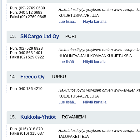
Puh. (09) 2769 0630
Hakutulos löytyi yrityksen omien www-sivujen ka
Puh. 040 512 6683
KULJETUSPALVELUJA
Faksi (09) 2769 0645
Lue lisää..
Näytä kartalla
13.
SNCargo Ltd Oy
PORI
Puh. (02) 529 8923
Hakutulos löytyi yrityksen omien www-sivujen ka
Puh. 040 563 1401
HUOLINTAA JA ULKOMAANKULJETUKSIA
Faksi (02) 529 8922
Lue lisää..
Näytä kartalla
14.
Freeco Oy
TURKU
Puh. 040 136 4210
Hakutulos löytyi yrityksen omien www-sivujen ka
KULJETUSPALVELUJA
Lue lisää..
Näytä kartalla
15.
Kukkola-Yhtiöt
ROVANIEMI
Puh. (016) 318 870
Hakutulos löytyi yrityksen omien www-sivujen ka
Faksi (016) 315 037
TALOPAKETTEJA