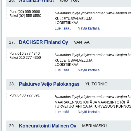
26.
Auramaa-Yhtiöt
KAUTTUA
Puh. (02) 555 0500
Hakutulos löytyi yrityksen omien www-sivujen ka
Faksi (02) 555 0550
KULJETUSPALVELUJA
LOGISTIIKKAA
Lue lisää..
Näytä kartalla
27.
DACHSER Finland Oy
VANTAA
Puh. 010 277 4340
Hakutulos löytyi yrityksen omien www-sivujen ka
Faksi 010 277 4350
KULJETUSPALVELUJA
LOGISTIIKKAA
Lue lisää..
Näytä kartalla
28.
Palaturve Veijo Palokangas
YLITORNIO
Puh. 0400 927 891
Hakutulos löytyi yrityksen omien www-sivujen ka
MAARAKENNUSTÖITÄ JA MAANSIIRTOTÖITÄ
TURVETUOTANTOA JA TURVESUON KUNNO
Lue lisää..
Näytä kartalla
29.
Koneurakointi Malinen Oy
MERIMASKU