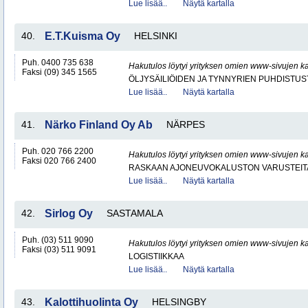
Lue lisää..
Näytä kartalla
40.
E.T.Kuisma Oy
HELSINKI
Puh. 0400 735 638
Hakutulos löytyi yrityksen omien www-sivujen ka
Faksi (09) 345 1565
ÖLJYSÄILIÖIDEN JA TYNNYRIEN PUHDISTUS
Lue lisää..
Näytä kartalla
41.
Närko Finland Oy Ab
NÄRPES
Puh. 020 766 2200
Hakutulos löytyi yrityksen omien www-sivujen ka
Faksi 020 766 2400
RASKAAN AJONEUVOKALUSTON VARUSTEITA 
Lue lisää..
Näytä kartalla
42.
Sirlog Oy
SASTAMALA
Puh. (03) 511 9090
Hakutulos löytyi yrityksen omien www-sivujen ka
Faksi (03) 511 9091
LOGISTIIKKAA
Lue lisää..
Näytä kartalla
43.
Kalottihuolinta Oy
HELSINGBY