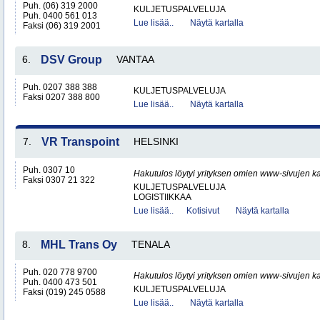
Puh. (06) 319 2000
KULJETUSPALVELUJA
Puh. 0400 561 013
Lue lisää..
Näytä kartalla
Faksi (06) 319 2001
6.
DSV Group
VANTAA
Puh. 0207 388 388
KULJETUSPALVELUJA
Faksi 0207 388 800
Lue lisää..
Näytä kartalla
7.
VR Transpoint
HELSINKI
Puh. 0307 10
Hakutulos löytyi yrityksen omien www-sivujen ka
Faksi 0307 21 322
KULJETUSPALVELUJA
LOGISTIIKKAA
Lue lisää..
Kotisivut
Näytä kartalla
8.
MHL Trans Oy
TENALA
Puh. 020 778 9700
Hakutulos löytyi yrityksen omien www-sivujen ka
Puh. 0400 473 501
KULJETUSPALVELUJA
Faksi (019) 245 0588
Lue lisää..
Näytä kartalla