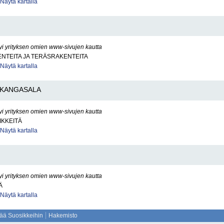
Näytä kartalla
yi yrityksen omien www-sivujen kautta
NTEITA JA TERÄSRAKENTEITA
Näytä kartalla
KANGASALA
yi yrityksen omien www-sivujen kautta
IKKEITÄ
Näytä kartalla
yi yrityksen omien www-sivujen kautta
Ä
Näytä kartalla
sää Suosikkeihin
Hakemisto