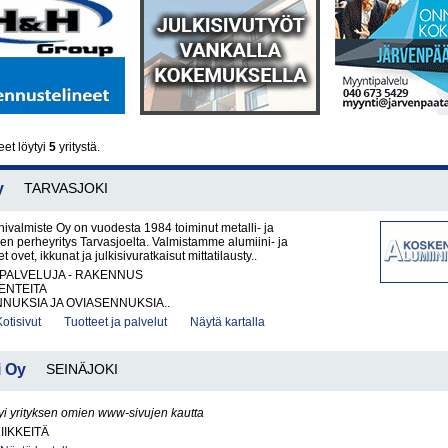
eet löytyi
5
yritystä.
y
TARVASJOKI
ivalmiste Oy on vuodesta 1984 toiminut metalli- ja
en perheyritys Tarvasjoelta. Valmistamme alumiini- ja
t ovet, ikkunat ja julkisivuratkaisut mittatilausty..
PALVELUJA - RAKENNUS
ENTEITA
NUKSIA JA OVIASENNUKSIA..
Kotisivut
Tuotteet ja palvelut
Näytä kartalla
 Oy
SEINÄJOKI
yi yrityksen omien www-sivujen kautta
IIKKEITÄ