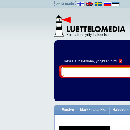
Kirjaudu
Kotimainen yrityshakemisto
Toimiala
, hakusana, yrityksen nimi
?
Etusivu
Markkinapaikka
Hakukone