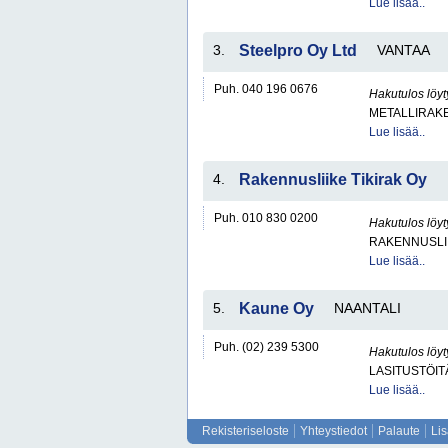
Lue lisää..
3.
Steelpro Oy Ltd
VANTAA
Puh. 040 196 0676
Hakutulos löyt
METALLIRAKE
Lue lisää..
4.
Rakennusliike Tikirak Oy
Puh. 010 830 0200
Hakutulos löyt
RAKENNUSLI
Lue lisää..
5.
Kaune Oy
NAANTALI
Puh. (02) 239 5300
Hakutulos löyt
LASITUSTÖIT
Lue lisää..
Rekisteriseloste
Yhteystiedot
Palaute
Li