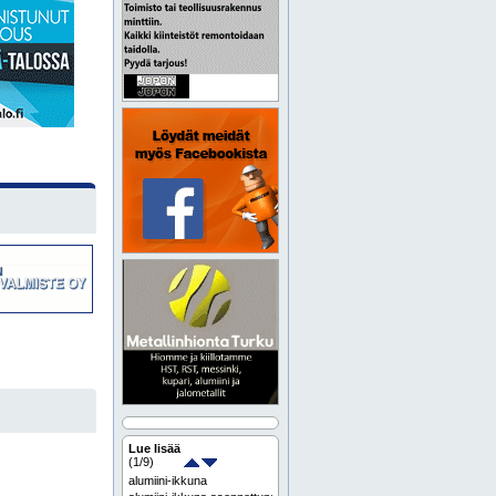
Lue lisää
(
1
/9)
alumiini-ikkuna