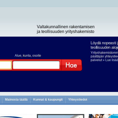
Valtakunnallinen rakentamisen
ja teollisuuden yrityshakemisto
Löydä nopeasti 
teollisuuden aloj
Yrityshakemistomme
Alue
, kunta, osoite
päättäjän yhteystie
palvelut
» Lue lisä
Hae
Mainosta täällä
Kunnat & kaupungit
Yhteystiedot