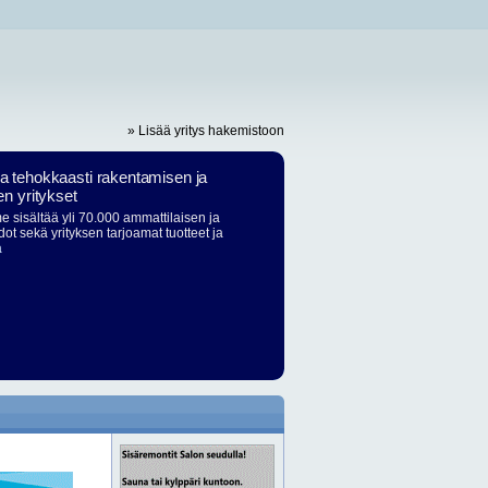
» Lisää yritys hakemistoon
ja tehokkaasti rakentamisen ja
en yritykset
 sisältää yli 70.000 ammattilaisen ja
dot sekä yrityksen tarjoamat tuotteet ja
ä