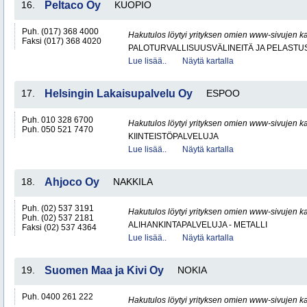
16.
Peltaco Oy
KUOPIO
Puh. (017) 368 4000
Hakutulos löytyi yrityksen omien www-sivujen ka
Faksi (017) 368 4020
PALOTURVALLISUUSVÄLINEITÄ JA PELASTU
Lue lisää..
Näytä kartalla
17.
Helsingin Lakaisupalvelu Oy
ESPOO
Puh. 010 328 6700
Hakutulos löytyi yrityksen omien www-sivujen ka
Puh. 050 521 7470
KIINTEISTÖPALVELUJA
Lue lisää..
Näytä kartalla
18.
Ahjoco Oy
NAKKILA
Puh. (02) 537 3191
Hakutulos löytyi yrityksen omien www-sivujen ka
Puh. (02) 537 2181
ALIHANKINTAPALVELUJA - METALLI
Faksi (02) 537 4364
Lue lisää..
Näytä kartalla
19.
Suomen Maa ja Kivi Oy
NOKIA
Puh. 0400 261 222
Hakutulos löytyi yrityksen omien www-sivujen ka