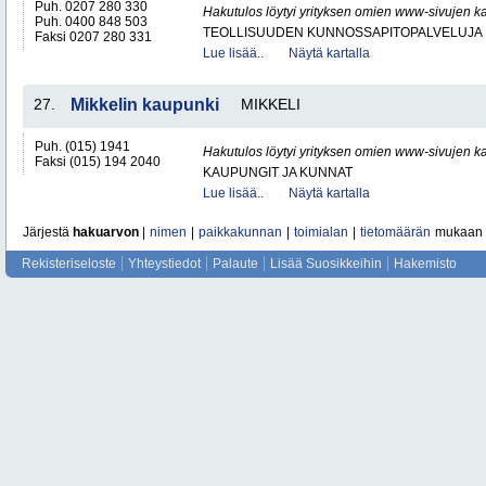
Puh. 0207 280 330
Hakutulos löytyi yrityksen omien www-sivujen ka
Puh. 0400 848 503
TEOLLISUUDEN KUNNOSSAPITOPALVELUJA
Faksi 0207 280 331
Lue lisää..
Näytä kartalla
27.
Mikkelin kaupunki
MIKKELI
Puh. (015) 1941
Hakutulos löytyi yrityksen omien www-sivujen ka
Faksi (015) 194 2040
KAUPUNGIT JA KUNNAT
Lue lisää..
Näytä kartalla
Järjestä
hakuarvon
|
nimen
|
paikkakunnan
|
toimialan
|
tietomäärän
mukaan
Rekisteriseloste
Yhteystiedot
Palaute
Lisää Suosikkeihin
Hakemisto