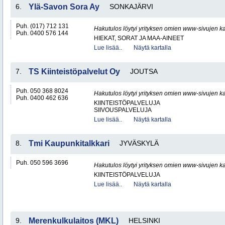
6.
Ylä-Savon Sora Ay
SONKAJÄRVI
Puh. (017) 712 131
Hakutulos löytyi yrityksen omien www-sivujen ka
Puh. 0400 576 144
HIEKAT, SORAT JA MAA-AINEET
Lue lisää..
Näytä kartalla
7.
TS Kiinteistöpalvelut Oy
JOUTSA
Puh. 050 368 8024
Hakutulos löytyi yrityksen omien www-sivujen ka
Puh. 0400 462 636
KIINTEISTÖPALVELUJA
SIIVOUSPALVELUJA
Lue lisää..
Näytä kartalla
8.
Tmi Kaupunkitalkkari
JYVÄSKYLÄ
Puh. 050 596 3696
Hakutulos löytyi yrityksen omien www-sivujen ka
KIINTEISTÖPALVELUJA
Lue lisää..
Näytä kartalla
9.
Merenkulkulaitos (MKL)
HELSINKI