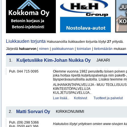
Liukkauden torjunta
Hakusanoilla liukkauden torjunta löytyi
27
yritystä.
Järjestä
hakuarvon
|
nimen
|
paikkakunnan
|
toimialan
|
tietomäärän
mukaan
1.
Kuljetusliike Kim-Johan Nuikka Oy
JAKARI
Puh. 044 715 0095
Olemme vuonna 1982 perustettu toisen polven po
joka hoitaa ripeitä kuljetuspalveluja niin paketti-
täysperävaunullisilla autoilla. Lisäksi teemme my
ALIHANKINTAPALVELUJA - MUU TEOLLISUUS
KIINTEISTÖPALVELUJA
KULJETUSPALVELUJA..
Lue lisää..
Kotisivut
Tuotteet ja palvelut
2.
Matti Sorvari Oy
KIRKKONUMMI
Puh. (09) 298 5366
Hakutulos löytyi yrityksen omien www-sivujen ka
Puh. 0500 443 366