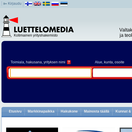
Kirjaudu
Valta
ja te
Kotimainen yrityshakemisto
Toimiala
, hakusana, yrityksen nimi
?
Alue
, kunta, osoite
Etusivu
Markkinapaikka
Hakukone
Mainosta täällä
Kunnat & 