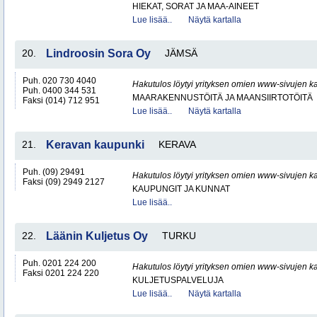
HIEKAT, SORAT JA MAA-AINEET
Lue lisää..
Näytä kartalla
20.
Lindroosin Sora Oy
JÄMSÄ
Puh. 020 730 4040
Hakutulos löytyi yrityksen omien www-sivujen ka
Puh. 0400 344 531
MAARAKENNUSTÖITÄ JA MAANSIIRTOTÖITÄ
Faksi (014) 712 951
Lue lisää..
Näytä kartalla
21.
Keravan kaupunki
KERAVA
Puh. (09) 29491
Hakutulos löytyi yrityksen omien www-sivujen ka
Faksi (09) 2949 2127
KAUPUNGIT JA KUNNAT
Lue lisää..
22.
Läänin Kuljetus Oy
TURKU
Puh. 0201 224 200
Hakutulos löytyi yrityksen omien www-sivujen ka
Faksi 0201 224 220
KULJETUSPALVELUJA
Lue lisää..
Näytä kartalla