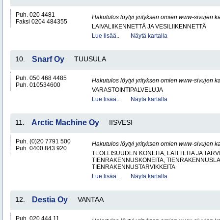
Puh. 020 4481
Hakutulos löytyi yrityksen omien www-sivujen ka
Faksi 0204 484355
LAIVALIIKENNETTÄ JA VESILIIKENNETTÄ
Lue lisää..
Näytä kartalla
10.
Snarf Oy
TUUSULA
Puh. 050 468 4485
Hakutulos löytyi yrityksen omien www-sivujen ka
Puh. 010534600
VARASTOINTIPALVELUJA
Lue lisää..
Näytä kartalla
11.
Arctic Machine Oy
IISVESI
Puh. (0)20 7791 500
Hakutulos löytyi yrityksen omien www-sivujen ka
Puh. 0400 843 920
TEOLLISUUDEN KONEITA, LAITTEITA JA TARV
TIENRAKENNUSKONEITA, TIENRAKENNUSLAI
TIENRAKENNUSTARVIKKEITA
Lue lisää..
Näytä kartalla
12.
Destia Oy
VANTAA
Puh. 020 444 11