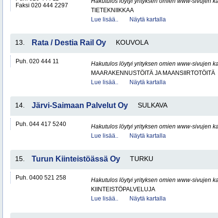
Hakutulos löytyi yrityksen omien www-sivujen ka
Faksi 020 444 2297
TIETEKNIIKKAA
Lue lisää..
Näytä kartalla
13.
Rata / Destia Rail Oy
KOUVOLA
Puh. 020 444 11
Hakutulos löytyi yrityksen omien www-sivujen ka
MAARAKENNUSTÖITÄ JA MAANSIIRTOTÖITÄ
Lue lisää..
Näytä kartalla
14.
Järvi-Saimaan Palvelut Oy
SULKAVA
Puh. 044 417 5240
Hakutulos löytyi yrityksen omien www-sivujen ka
Lue lisää..
Näytä kartalla
15.
Turun Kiinteistöässä Oy
TURKU
Puh. 0400 521 258
Hakutulos löytyi yrityksen omien www-sivujen ka
KIINTEISTÖPALVELUJA
Lue lisää..
Näytä kartalla