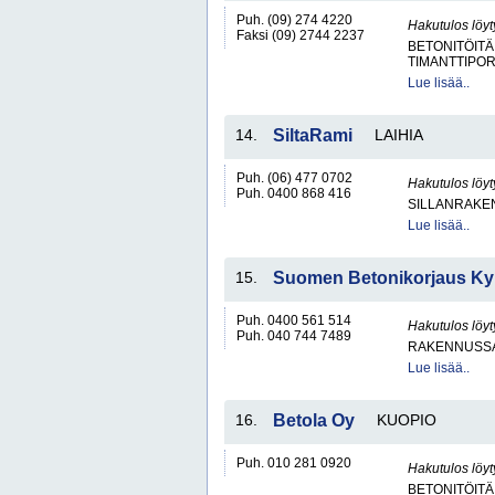
Puh. (09) 274 4220
Hakutulos löyt
Faksi (09) 2744 2237
BETONITÖITÄ
TIMANTTIPOR
Lue lisää..
14.
SiltaRami
LAIHIA
Puh. (06) 477 0702
Hakutulos löyt
Puh. 0400 868 416
SILLANRAKE
Lue lisää..
15.
Suomen Betonikorjaus Ky
Puh. 0400 561 514
Hakutulos löyt
Puh. 040 744 7489
RAKENNUSS
Lue lisää..
16.
Betola Oy
KUOPIO
Puh. 010 281 0920
Hakutulos löyt
BETONITÖITÄ