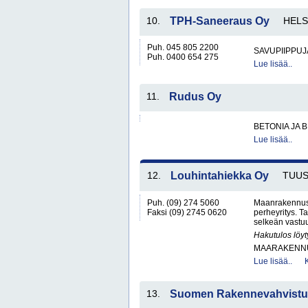
10.
TPH-Saneeraus Oy
HELS
Puh. 045 805 2200
SAVUPIIPPUJ
Puh. 0400 654 275
Lue lisää..
11.
Rudus Oy
BETONIA JA 
Lue lisää..
12.
Louhintahiekka Oy
TUU
Puh. (09) 274 5060
Maanrakennusl
Faksi (09) 2745 0620
perheyritys. 
selkeän vastu
Hakutulos löyt
MAARAKENNU
Lue lisää..
13.
Suomen Rakennevahvistu