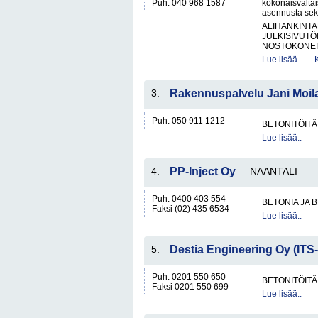
Puh. 040 968 1587
kokonaisvaltai
asennusta sekä
ALIHANKINTA
JULKISIVUTÖ
NOSTOKONEIT
Lue lisää..
3.
Rakennuspalvelu Jani Moil
Puh. 050 911 1212
BETONITÖITÄ
Lue lisää..
4.
PP-Inject Oy
NAANTALI
Puh. 0400 403 554
BETONIA JA 
Faksi (02) 435 6534
Lue lisää..
5.
Destia Engineering Oy (ITS
Puh. 0201 550 650
BETONITÖITÄ
Faksi 0201 550 699
Lue lisää..