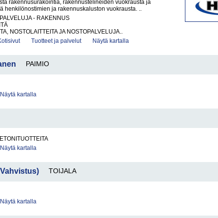
sta rakennusurakointia, rakennustelineiden vuokrausta ja
 henkilönostimien ja rakennuskaluston vuokrausta. ..
PALVELUJA - RAKENNUS
ITÄ
A, NOSTOLAITTEITA JA NOSTOPALVELUJA..
Kotisivut
Tuotteet ja palvelut
Näytä kartalla
anen
PAIMIO
Näytä kartalla
BETONITUOTTEITA
Näytä kartalla
-Vahvistus)
TOIJALA
Näytä kartalla