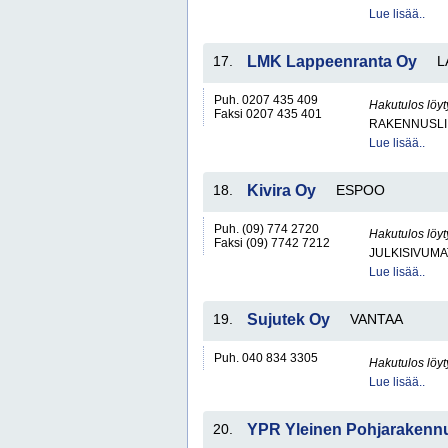
Lue lisää..
17.
LMK Lappeenranta Oy
L
Puh. 0207 435 409
Hakutulos löyt
Faksi 0207 435 401
RAKENNUSLI
Lue lisää..
18.
Kivira Oy
ESPOO
Puh. (09) 774 2720
Hakutulos löyt
Faksi (09) 7742 7212
JULKISIVUMA
Lue lisää..
19.
Sujutek Oy
VANTAA
Puh. 040 834 3305
Hakutulos löyt
Lue lisää..
20.
YPR Yleinen Pohjarakenn