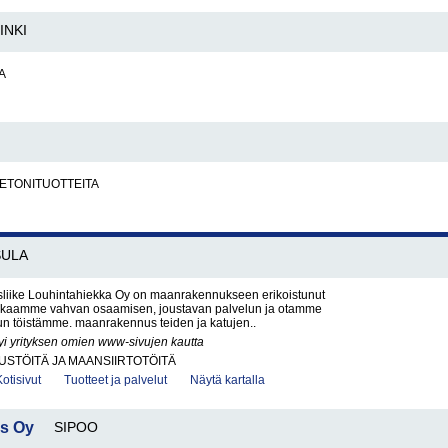
INKI
A
BETONITUOTTEITA
SULA
iike Louhintahiekka Oy on maanrakennukseen erikoistunut
Takaamme vahvan osaamisen, joustavan palvelun ja otamme
un töistämme. maanrakennus teiden ja katujen..
yi yrityksen omien www-sivujen kautta
STÖITÄ JA MAANSIIRTOTÖITÄ
Kotisivut
Tuotteet ja palvelut
Näytä kartalla
s Oy
SIPOO