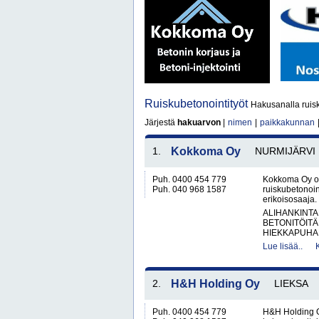
Ruiskubetonointityöt
Hakusanalla ruisk
Järjestä
hakuarvon
|
nimen
|
paikkakunnan
1.
Kokkoma Oy
NURMIJÄRVI
Puh. 0400 454 779
Kokkoma Oy on
Puh. 040 968 1587
ruiskubetonoin
erikoisosaaja. 
ALIHANKINTA
BETONITÖITÄ
HIEKKAPUHAL
Lue lisää..
2.
H&H Holding Oy
LIEKSA
Puh. 0400 454 779
H&H Holding O