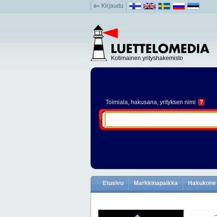
Kirjaudu
Kotimainen yrityshakemisto
Toimiala
, hakusana, yrityksen nimi
?
Etusivu
Markkinapaikka
Hakukone