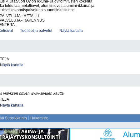
s P. Jäätvuori Oy on ikkuna- ja ovitoimitusten kokenut
oka toteuttaa metalliovet, alumiiniovet, alumiini-ikkunat ja
ukset kokonaispalveluna suunnittelusta ase..
PALVELUJA - METALLI
PALVELUJA - RAKENNUS
ENTEITA..
Kotisivut
Tuotteet ja palvelut
Näytä kartalla
TTEJA
Näytä kartalla
yi yrityksen omien www-sivujen kautta
TTEJA
Näytä kartalla
sää Suosikkeihin
Hakemisto