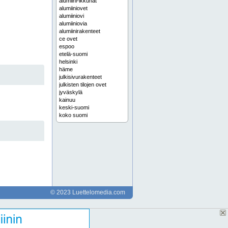
alumiini-ikkunat
alumiiniovet
alumiiniovi
alumiiniovia
alumiinirakenteet
ce ovet
espoo
etelä-suomi
helsinki
häme
julkisivurakenteet
julkisten tilojen ovet
jyväskylä
kainuu
keski-suomi
koko suomi
kymenlaakso
lappi
lasiseinä
lasiseinät
liukuovet
liukuovi
metalli-ikkuna
metalli-ikkunat
metalliovet
metalliovi
© 2023 Luettelomedia.com
metalliovia
metallirakenteet
oulu
palo-ovet