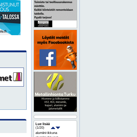
Lue lisää
(
1
/20)
alumiini-ikkuna