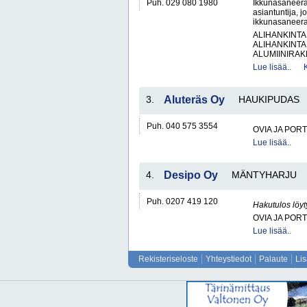
Puh. 029 080 1980
Ikkunasaneerau
asiantuntija, j
ikkunasaneera
ALIHANKINTA
ALIHANKINTA
ALUMIINIRAK
Lue lisää..
3.
Aluteräs Oy
HAUKIPUDAS
Puh. 040 575 3554
OVIA JA POR
Lue lisää..
4.
Desipo Oy
MÄNTYHARJU
Puh. 0207 419 120
Hakutulos löyt
OVIA JA POR
Lue lisää..
Rekisteriseloste
Yhteystiedot
Palaute
Li