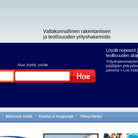
Valtakunnallinen rakentamisen
ja teollisuuden yrityshakemisto
Löydä nopeasti 
teollisuuden aloj
Yrityshakemistomme
Alue
, kunta, osoite
päättäjän yhteystie
palvelut
» Lue lisä
Hae
Mainosta täällä
Kunnat & kaupungit
Yhteystiedot