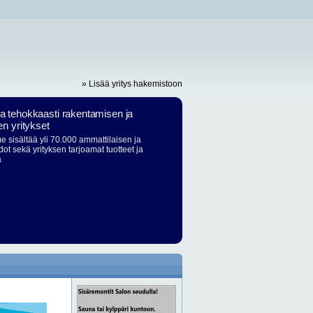
» Lisää yritys hakemistoon
ja tehokkaasti rakentamisen ja
en yritykset
 sisältää yli 70.000 ammattilaisen ja
dot sekä yrityksen tarjoamat tuotteet ja
ä