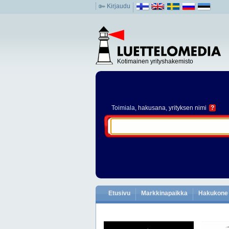
Kirjaudu
Kotimainen yrityshakemisto
Toimiala
, hakusana, yrityksen nimi
?
Etusivu
Markkinapaikka
Hakukone