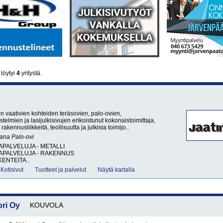
 löytyi
4
yritystä.
n vaativien kohteiden teräsovien, palo-ovien,
stelmien ja lasijulkisivujen erikoistunut kokonaistoimittaja,
rakennusliikkeitä, teollisuutta ja julkisia toimijo..
sana
Palo-ovi
APALVELUJA - METALLI
APALVELUJA - RAKENNUS
ENTEITA..
Kotisivut
Tuotteet ja palvelut
Näytä kartalla
ri Oy
KOUVOLA