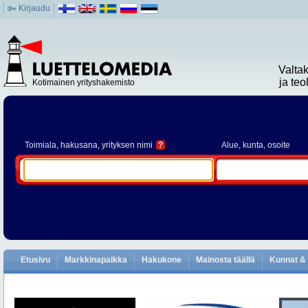
Kirjaudu
Valta
ja te
Kotimainen yrityshakemisto
Toimiala
, hakusana, yrityksen nimi
?
Alue
, kunta, osoite
Etusivu
Markkinapaikka
Hakukone
Mainosta täällä
Kunnat & 