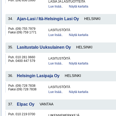
Puh. (09) 836 2660
LASIA JA LASITUOTTEITA
Lue lisää..
Näytä kartalla
34.
Ajan-Lasi / Itä-Helsingin Lasi Oy
HELSINKI
Puh. (09) 755 7979
LASITUSTÖITÄ
Faksi (09) 759 1771
Lue lisää..
Näytä kartalla
35.
Lasitustalo Uuksulainen Oy
HELSINKI
Puh. 010 281 0660
LASITUSTÖITÄ
Puh. 0400 447 579
Lue lisää..
Näytä kartalla
36.
Helsingin Lasipaja Oy
HELSINKI
Puh. (09) 728 7838
LASITUSTÖITÄ
Faksi (09) 728 7838
Lue lisää..
Näytä kartalla
37.
Elpac Oy
VANTAA
Puh. 010 219 0700
LIIKENNEMERKKEJÄ