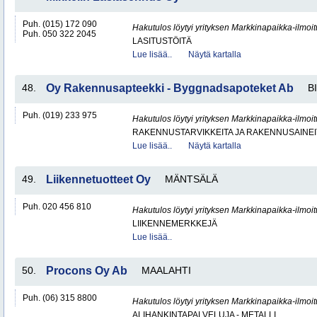
Puh. (015) 172 090
Hakutulos löytyi yrityksen Markkinapaikka-ilmoi
Puh. 050 322 2045
LASITUSTÖITÄ
Lue lisää..
Näytä kartalla
48.
Oy Rakennusapteekki - Byggnadsapoteket Ab
B
Puh. (019) 233 975
Hakutulos löytyi yrityksen Markkinapaikka-ilmoi
RAKENNUSTARVIKKEITA JA RAKENNUSAINEI
Lue lisää..
Näytä kartalla
49.
Liikennetuotteet Oy
MÄNTSÄLÄ
Puh. 020 456 810
Hakutulos löytyi yrityksen Markkinapaikka-ilmoi
LIIKENNEMERKKEJÄ
Lue lisää..
50.
Procons Oy Ab
MAALAHTI
Puh. (06) 315 8800
Hakutulos löytyi yrityksen Markkinapaikka-ilmoi
ALIHANKINTAPALVELUJA - METALLI