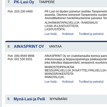
7.
PK-Lasi Oy
TAMPERE
Puh. (03) 230 4400
PK-Lasi on täyden palvelun lasiliike Tampereel
alueella. Olemme toimineet Tampereella vuodes
Ammattitaitoinen henkilökuntamme palvelee Teit
ALIHANKINTAPALVELUJA - RAKENNUS
LASIA JA LASITUOTTEITA
LASITUSTÖITÄ..
Lue lisää..
Kotisivut
Tuotteet ja palvelut
8.
AINASPRINT OY
VANTAA
Puh. (09) 8569 9898
AINASPRINT Oy on Uudellamaalla toimiva paino
Puh. 041 530 9201
erikoisosaaja ja teippauspalveluja pääkaupunkis
joka toteuttaa digipainotyöt, seripainot, suurtulo
MAINOSTEIPPAUKSIA
MESSUPALVELUJA JA NÄYTTELYPALVELUJA 
MAINOSRAKENTEITA
PAINOTALOJA..
Lue lisää..
Kotisivut
Tuotteet ja palvelut
9.
Mynä-Lasi ja Peili
MYNÄMÄKI