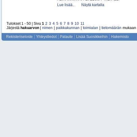
Lue lisää..
Näytä kartalla
Tulokset 1 - 50 | Sivu
1
2
3
4
5
6
7
8
9
10
11
Järjestä
hakuarvon
|
nimen
|
paikkakunnan
|
toimialan
|
tietomäärän
mukaan
Rekisteriseloste
Yhteystiedot
Palaute
Lisää Suosikkeihin
Hakemisto