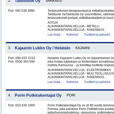
2.
Taitotuote Oy
VARKAUS
Puh. 040 538 3990
Teräsrunkoiset designportaat ja mittatilauskaite
Taitotuote OyTaitotuote Oy suunnittelee, valmista
teräsrunkoiset portaat, mittatilauskaiteet ja muut 
AITOJA
ALIHANKINTAPALVELUJA - METALLI
ALIHANKINTAPALVELUJA - RAKENNUS..
Lue lisää..
Kotisivut
Tuotteet ja palvelut
3.
Kajaanin Lukko Oy / Helatalo
KAJAANI
Puh. (08) 633 2233
Helatalo Kajaanin Lukko Oy on kajaanilainen luk
Puh. 0500 383 599
joka hoitaa lukituksen ja kiinteistöjen turvallisu
mallilla Kainuussa – ja toimittaa tuotteita nopeast
ALIHANKINTAPALVELUJA - ELEKTRONIIKKA
ALIHANKINTAPALVELUJA - MUU TEOLLISUUS
ALIHANKINTAPALVELUJA - RAKENNUS..
Lue lisää..
Kotisivut
Tuotteet ja palvelut
4.
Porin Putkirakentajat Oy
PORI
Puh. (02) 630 1800
Porin Putkirakentajat Oy on yli 80 vuotta toiminut
Porissa, joka palvelee Porin Putkitalossa asiakka
kylpyhuonekalusteissa, varaosissa, putkimateria