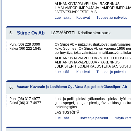
ALIHANKINTAPALVELUJA - RAKENNUS
ILMALÄMPÖPUMPPUJA JA LÄMPÖPUMPPUJ
JÄTEVESIJÄRJESTELMIÄ..
Lue lisää..
Kotisivut
Tuotteet ja palvelut
5.
Stirpe Oy Ab
LAPVÄÄRTTI, Kristiinankaupunk
Puh. (06) 228 3300
Oy Stirpe Ab – mittatilausliukuovet, säilytysjärj
Faksi (06) 222 1845
koko SuomeenOy Stirpe Ab on vuonna 1986 per
perheyritys, joka valmistaa mittatilaustyönä liuk
ALIHANKINTAPALVELUJA - MUU TEOLLISUUS
ALIHANKINTAPALVELUJA - RAKENNUS
JULKISTEN TILOJEN KALUSTEITA JA SISUSTU
Lue lisää..
Kotisivut
Tuotteet ja palvelut
6.
Vaasan Kuvastin ja Lasihiomo Oy / Vasa Spegel och Glassliperi Ab
Puh. (06) 317 4977
Lasit ja peilit, pleksi, työkonelasit, pleksit, työk
Faksi (06) 317 4977
glas, spegel, speglar, plexi, grävmaskinsglas, tr
isoleringsglas.
LASITUSTÖITÄ
Lue lisää..
Tuotteet ja palvelut
Näytä kart