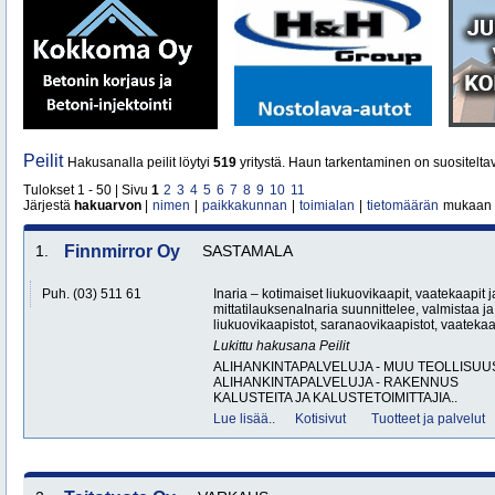
Peilit
Hakusanalla peilit löytyi
519
yritystä. Haun tarkentaminen on suositelta
Tulokset 1 - 50 | Sivu
1
2
3
4
5
6
7
8
9
10
11
Järjestä
hakuarvon
|
nimen
|
paikkakunnan
|
toimialan
|
tietomäärän
mukaan
1.
Finnmirror Oy
SASTAMALA
Puh. (03) 511 61
Inaria – kotimaiset liukuovikaapit, vaatekaapit j
mittatilauksenaInaria suunnittelee, valmistaa ja
liukuovikaapistot, saranaovikaapistot, vaatekaa
Lukittu hakusana
Peilit
ALIHANKINTAPALVELUJA - MUU TEOLLISUU
ALIHANKINTAPALVELUJA - RAKENNUS
KALUSTEITA JA KALUSTETOIMITTAJIA..
Lue lisää..
Kotisivut
Tuotteet ja palvelut