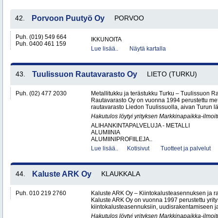
42.
Porvoon Puutyö Oy
PORVOO
Puh. (019) 549 664
IKKUNOITA
Puh. 0400 461 159
Lue lisää..
Näytä kartalla
43.
Tuulissuon Rautavarasto Oy
LIETO (TURKU)
Puh. (02) 477 2030
Metallitukku ja terästukku Turku – Tuulissuon 
Rautavarasto Oy on vuonna 1994 perustettu met
rautavarasto Liedon Tuulissuolla, aivan Turun läh
Hakutulos löytyi yrityksen Markkinapaikka-ilmoi
ALIHANKINTAPALVELUJA - METALLI
ALUMIINIA
ALUMIINIPROFIILEJA..
Lue lisää..
Kotisivut
Tuotteet ja palvelut
44.
Kaluste ARK Oy
KLAUKKALA
Puh. 010 219 2760
Kaluste ARK Oy – Kiintokalusteasennuksen ja r
Kaluste ARK Oy on vuonna 1997 perustettu yritys
kiintokalusteasennuksiin, uudisrakentamiseen ja
Hakutulos löytyi yrityksen Markkinapaikka-ilmoi