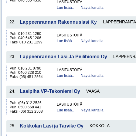
Puh. 040 530 4550
LASITUSTÖITÄ
Lue lisää..
Näytä kartalla
22.
Lappeenrannan Rakennuslasi Ky
LAPPEENRANTA
Puh. 010 231 1290
LASITUSTÖITÄ
Puh. 040 545 1206
Lue lisää..
Näytä kartalla
Faksi 010 231 1299
23.
Lappeenrannan Lasi Ja Peilihiomo Oy
LAPPEENR
Puh. 010 231 0790
LASITUSTÖITÄ
Puh. 0400 228 210
Lue lisää..
Näytä kartalla
Faksi (05) 451 2564
24.
Lasipiha VP-Tekoniemi Oy
VAASA
Puh. (06) 312 2536
LASITUSTÖITÄ
Puh. 0500 668 441
Lue lisää..
Näytä kartalla
Faksi (06) 312 2508
25.
Kokkolan Lasi ja Tarvike Oy
KOKKOLA