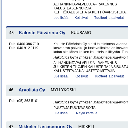
ALIHANKINTAPALVELUJA - RAKENNUS
KALUSTEASENNUKSIA
KEITTIÖKALUSTEITA JA KEITTIÖVARUSTEITA..
Lue lisää..
Kotisivut
Tuotteet ja palvelut
45.
Kaluste Päivärinta Oy
KUUSAMO
Puh. 0400 386 710
Kaluste Päivärinta Oy aloitti toimintansa vuonn
Puh. 040 912 1119
kasvaessa palvelu- ja tuotevalikoima on kasvanu
katon alta lähes kaiken kalusteisiin liittyvän. Tuot
Hakutulos löytyi yrityksen Markkinapaikka-ilmoi
ALIHANKINTAPALVELUJA - RAKENNUS
JULKISTEN TILOJEN KALUSTEITA JA SISUST
KALUSTEITA JA KALUSTETOIMITTAJIA..
Lue lisää..
Kotisivut
Tuotteet ja palvelut
46.
Arvolista Oy
MYLLYKOSKI
Puh. (05) 363 5101
Hakutulos löytyi yrityksen Markkinapaikka-ilmoi
PUUTA JA PUUTAVAROITA
Lue lisää..
Näytä kartalla
47.
Mikkelin Lasiasennus Oy
MIKKELI