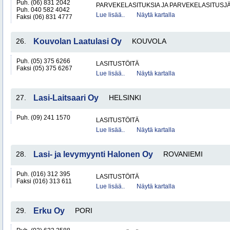
Puh. (06) 831 2042
PARVEKELASITUKSIA JA PARVEKELASITUSJ
Puh. 040 582 4042
Lue lisää..
Näytä kartalla
Faksi (06) 831 4777
26.
Kouvolan Laatulasi Oy
KOUVOLA
Puh. (05) 375 6266
LASITUSTÖITÄ
Faksi (05) 375 6267
Lue lisää..
Näytä kartalla
27.
Lasi-Laitsaari Oy
HELSINKI
Puh. (09) 241 1570
LASITUSTÖITÄ
Lue lisää..
Näytä kartalla
28.
Lasi- ja levymyynti Halonen Oy
ROVANIEMI
Puh. (016) 312 395
LASITUSTÖITÄ
Faksi (016) 313 611
Lue lisää..
Näytä kartalla
29.
Erku Oy
PORI