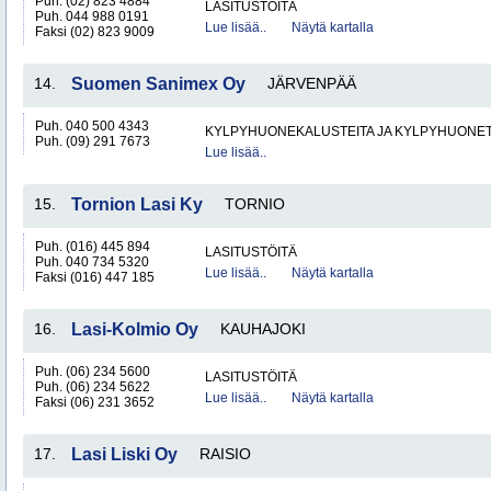
Puh. (02) 823 4884
LASITUSTÖITÄ
Puh. 044 988 0191
Lue lisää..
Näytä kartalla
Faksi (02) 823 9009
14.
Suomen Sanimex Oy
JÄRVENPÄÄ
Puh. 040 500 4343
KYLPYHUONEKALUSTEITA JA KYLPYHUONET
Puh. (09) 291 7673
Lue lisää..
15.
Tornion Lasi Ky
TORNIO
Puh. (016) 445 894
LASITUSTÖITÄ
Puh. 040 734 5320
Lue lisää..
Näytä kartalla
Faksi (016) 447 185
16.
Lasi-Kolmio Oy
KAUHAJOKI
Puh. (06) 234 5600
LASITUSTÖITÄ
Puh. (06) 234 5622
Lue lisää..
Näytä kartalla
Faksi (06) 231 3652
17.
Lasi Liski Oy
RAISIO