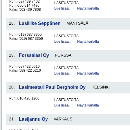
Puh. (02) 439 7402
LASITUSTÖITÄ
Puh. 050 514 7486
Lue lisää..
Näytä kartalla
Faksi (02) 439 7808
18.
Lasiliike Seppänen
MÄNTSÄLÄ
Puh. (019) 687 3355
LASITUSTÖITÄ
Faksi (019) 687 3356
Lue lisää..
Näytä kartalla
19.
Forssalasi Oy
FORSSA
Puh. (03) 422 0616
LASITUSTÖITÄ
Faksi (03) 422 5210
Lue lisää..
Näytä kartalla
20.
Lasimestari Paul Bergholm Oy
HELSINKI
Puh. 010 420 1200
LASITUSTÖITÄ
Lue lisää..
Näytä kartalla
21.
Lasijannu Oy
VARKAUS