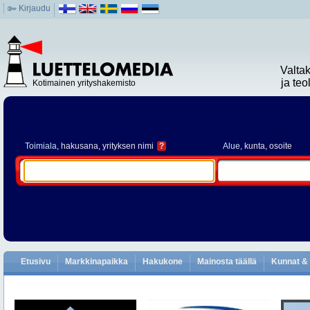
Kirjaudu
Valta
ja te
Kotimainen yrityshakemisto
Toimiala
, hakusana, yrityksen nimi
?
Alue
, kunta, osoite
Etusivu
Markkinapaikka
Hakukone
Mainosta täällä
Kunnat & 