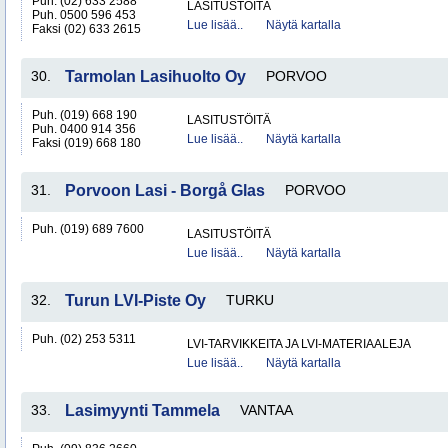
Puh. (02) 633 2588
LASITUSTÖITÄ
Puh. 0500 596 453
Lue lisää..
Näytä kartalla
Faksi (02) 633 2615
30.
Tarmolan Lasihuolto Oy
PORVOO
Puh. (019) 668 190
LASITUSTÖITÄ
Puh. 0400 914 356
Lue lisää..
Näytä kartalla
Faksi (019) 668 180
31.
Porvoon Lasi - Borgå Glas
PORVOO
Puh. (019) 689 7600
LASITUSTÖITÄ
Lue lisää..
Näytä kartalla
32.
Turun LVI-Piste Oy
TURKU
Puh. (02) 253 5311
LVI-TARVIKKEITA JA LVI-MATERIAALEJA
Lue lisää..
Näytä kartalla
33.
Lasimyynti Tammela
VANTAA