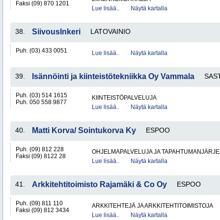
Faksi (09) 870 1201
Lue lisää..
Näytä kartalla
38.
SiivousInkeri
LATOVAINIO
Puh. (03) 433 0051
Lue lisää..
Näytä kartalla
39.
Isännöinti ja kiinteistötekniikka Oy Vammala
SAS
Puh. (03) 514 1615
KIINTEISTÖPALVELUJA
Puh. 050 558 9877
Lue lisää..
Näytä kartalla
40.
Matti Korva/ Sointukorva Ky
ESPOO
Puh. (09) 812 228
OHJELMAPALVELUJA JA TAPAHTUMANJÄRJE
Faksi (09) 8122 28
Lue lisää..
Näytä kartalla
41.
Arkkitehtitoimisto Rajamäki & Co Oy
ESPOO
Puh. (09) 811 110
ARKKITEHTEJÄ JA ARKKITEHTITOIMISTOJA
Faksi (09) 812 3434
Lue lisää..
Näytä kartalla