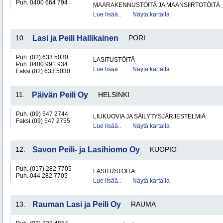
Puh. 0400 664 794
MAARAKENNUSTÖITÄ JA MAANSIIRTOTÖITÄ
Lue lisää..
Näytä kartalla
10.
Lasi ja Peili Hallikainen
PORI
Puh. (02) 633 5030
LASITUSTÖITÄ
Puh. 0400 991 934
Lue lisää..
Näytä kartalla
Faksi (02) 633 5030
11.
Päivän Peili Oy
HELSINKI
Puh. (09) 547 2744
LIUKUOVIA JA SÄILYTYSJÄRJESTELMIÄ
Faksi (09) 547 2755
Lue lisää..
Näytä kartalla
12.
Savon Peili- ja Lasihiomo Oy
KUOPIO
Puh. (017) 282 7705
LASITUSTÖITÄ
Puh. 044 282 7705
Lue lisää..
Näytä kartalla
13.
Rauman Lasi ja Peili Oy
RAUMA