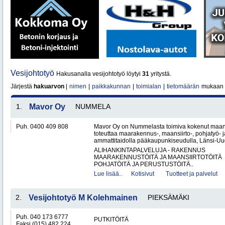
Vesijohtotyö
Hakusanalla vesijohtotyö löytyi
31
yritystä.
Järjestä
hakuarvon
|
nimen
|
paikkakunnan
|
toimialan
|
tietomäärän
mukaan
1.
Mavor Oy
NUMMELA
Puh. 0400 409 808
Mavor Oy on Nummelasta toimiva kokenut maanr
toteuttaa maarakennus-, maansiirto-, pohjatyö- j
ammattitaidolla pääkaupunkiseudulla, Länsi-Uud
ALIHANKINTAPALVELUJA - RAKENNUS
MAARAKENNUSTÖITÄ JA MAANSIIRTOTÖITÄ
POHJATÖITÄ JA PERUSTUSTÖITÄ..
Lue lisää..
Kotisivut
Tuotteet ja palvelut
2.
Vesijohtotyö M Kolehmainen
PIEKSÄMÄKI
Puh. 040 173 6777
PUTKITÖITÄ
Faksi (015) 482 224