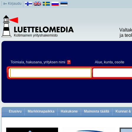
Kirjaudu
Valta
ja te
Kotimainen yrityshakemisto
Toimiala
, hakusana, yrityksen nimi
?
Alue
, kunta, osoite
Etusivu
Markkinapaikka
Hakukone
Mainosta täällä
Kunnat & 