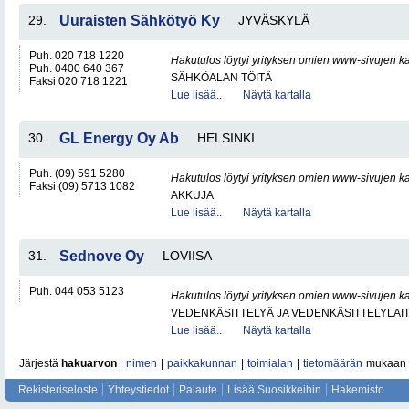
29.
Uuraisten Sähkötyö Ky
JYVÄSKYLÄ
Puh. 020 718 1220
Hakutulos löytyi yrityksen omien www-sivujen ka
Puh. 0400 640 367
SÄHKÖALAN TÖITÄ
Faksi 020 718 1221
Lue lisää..
Näytä kartalla
30.
GL Energy Oy Ab
HELSINKI
Puh. (09) 591 5280
Hakutulos löytyi yrityksen omien www-sivujen ka
Faksi (09) 5713 1082
AKKUJA
Lue lisää..
Näytä kartalla
31.
Sednove Oy
LOVIISA
Puh. 044 053 5123
Hakutulos löytyi yrityksen omien www-sivujen ka
VEDENKÄSITTELYÄ JA VEDENKÄSITTELYLAIT
Lue lisää..
Näytä kartalla
Järjestä
hakuarvon
|
nimen
|
paikkakunnan
|
toimialan
|
tietomäärän
mukaan
Rekisteriseloste
Yhteystiedot
Palaute
Lisää Suosikkeihin
Hakemisto