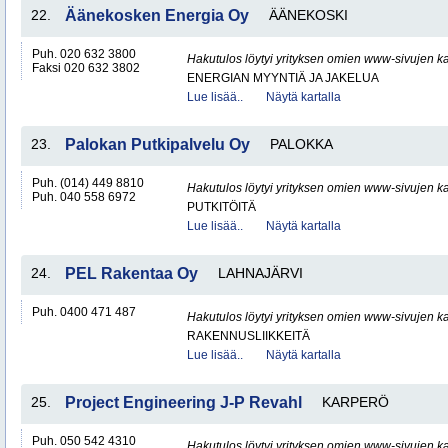
22.
Äänekosken Energia Oy
ÄÄNEKOSKI
Puh. 020 632 3800
Hakutulos löytyi yrityksen omien www-sivujen ka
Faksi 020 632 3802
ENERGIAN MYYNTIÄ JA JAKELUA
Lue lisää..
Näytä kartalla
23.
Palokan Putkipalvelu Oy
PALOKKA
Puh. (014) 449 8810
Hakutulos löytyi yrityksen omien www-sivujen ka
Puh. 040 558 6972
PUTKITÖITÄ
Lue lisää..
Näytä kartalla
24.
PEL Rakentaa Oy
LAHNAJÄRVI
Puh. 0400 471 487
Hakutulos löytyi yrityksen omien www-sivujen ka
RAKENNUSLIIKKEITÄ
Lue lisää..
Näytä kartalla
25.
Project Engineering J-P Revahl
KARPERÖ
Puh. 050 542 4310
Hakutulos löytyi yrityksen omien www-sivujen ka