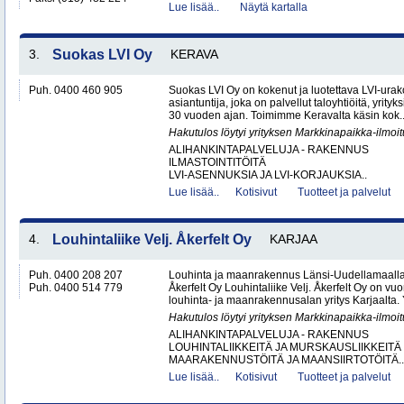
Lue lisää..
Näytä kartalla
3.
Suokas LVI Oy
KERAVA
Puh. 0400 460 905
Suokas LVI Oy on kokenut ja luotettava LVI-urako
asiantuntija, joka on palvellut taloyhtiöitä, yrityks
30 vuoden ajan. Toimimme Keravalta käsin kok.
Hakutulos löytyi yrityksen Markkinapaikka-ilmoi
ALIHANKINTAPALVELUJA - RAKENNUS
ILMASTOINTITÖITÄ
LVI-ASENNUKSIA JA LVI-KORJAUKSIA..
Lue lisää..
Kotisivut
Tuotteet ja palvelut
4.
Louhintaliike Velj. Åkerfelt Oy
KARJAA
Puh. 0400 208 207
Louhinta ja maanrakennus Länsi-Uudellamaalla –
Puh. 0400 514 779
Åkerfelt Oy Louhintaliike Velj. Åkerfelt Oy on v
louhinta- ja maanrakennusalan yritys Karjaalta. Yr
Hakutulos löytyi yrityksen Markkinapaikka-ilmoi
ALIHANKINTAPALVELUJA - RAKENNUS
LOUHINTALIIKKEITÄ JA MURSKAUSLIIKKEITÄ
MAARAKENNUSTÖITÄ JA MAANSIIRTOTÖITÄ..
Lue lisää..
Kotisivut
Tuotteet ja palvelut