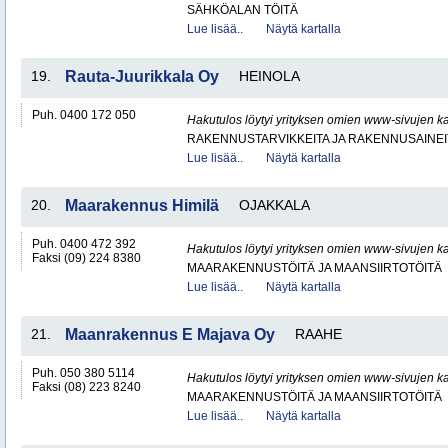
SÄHKÖALAN TÖITÄ
Lue lisää..
Näytä kartalla
19.
Rauta-Juurikkala Oy
HEINOLA
Puh. 0400 172 050
Hakutulos löytyi yrityksen omien www-sivujen ka
RAKENNUSTARVIKKEITA JA RAKENNUSAINEI
Lue lisää..
Näytä kartalla
20.
Maarakennus Himilä
OJAKKALA
Puh. 0400 472 392
Hakutulos löytyi yrityksen omien www-sivujen ka
Faksi (09) 224 8380
MAARAKENNUSTÖITÄ JA MAANSIIRTOTÖITÄ
Lue lisää..
Näytä kartalla
21.
Maanrakennus E Majava Oy
RAAHE
Puh. 050 380 5114
Hakutulos löytyi yrityksen omien www-sivujen ka
Faksi (08) 223 8240
MAARAKENNUSTÖITÄ JA MAANSIIRTOTÖITÄ
Lue lisää..
Näytä kartalla