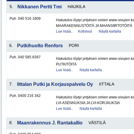
5.
Nikkanen Pertti Tmi
HAUKILA
Puh. 040 516 1809
Hakutulos löytyi yrityksen omien www-sivujen ka
MAARAKENNUSTÖITÄ JA MAANSIIRTOTÖITÄ
Lue lisää..
Kotisivut
Näytä kartalla
6.
Putkihuolto Renfors
PORI
Puh. 040 585 8397
Hakutulos löytyi yrityksen omien www-sivujen ka
PUTKITÖITÄ
Lue lisää..
Näytä kartalla
7.
Iittalan Putki ja Korjauspalvelu Oy
IITTALA
Puh. 0400 216 342
Hakutulos löytyi yrityksen omien www-sivujen ka
LVI-ASENNUKSIA JA LVI-KORJAUKSIA
Lue lisää..
Näytä kartalla
8.
Maanrakennus J. Rantakallio
VÄSTILÄ