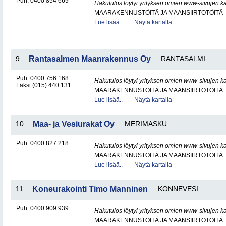
Puh. 0400 854 669
Hakutulos löytyi yrityksen omien www-sivujen ka
MAARAKENNUSTÖITÄ JA MAANSIIRTOTÖITÄ
Lue lisää..
Näytä kartalla
9.
Rantasalmen Maanrakennus Oy
RANTASALMI
Puh. 0400 756 168
Hakutulos löytyi yrityksen omien www-sivujen ka
Faksi (015) 440 131
MAARAKENNUSTÖITÄ JA MAANSIIRTOTÖITÄ
Lue lisää..
Näytä kartalla
10.
Maa- ja Vesiurakat Oy
MERIMASKU
Puh. 0400 827 218
Hakutulos löytyi yrityksen omien www-sivujen ka
MAARAKENNUSTÖITÄ JA MAANSIIRTOTÖITÄ
Lue lisää..
Näytä kartalla
11.
Koneurakointi Timo Manninen
KONNEVESI
Puh. 0400 909 939
Hakutulos löytyi yrityksen omien www-sivujen ka
MAARAKENNUSTÖITÄ JA MAANSIIRTOTÖITÄ