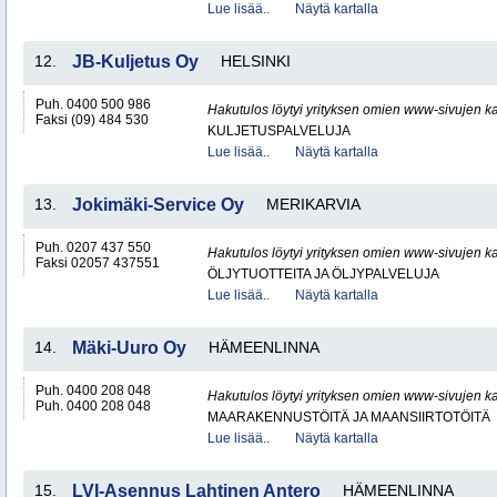
Lue lisää..
Näytä kartalla
12.
JB-Kuljetus Oy
HELSINKI
Puh. 0400 500 986
Hakutulos löytyi yrityksen omien www-sivujen ka
Faksi (09) 484 530
KULJETUSPALVELUJA
Lue lisää..
Näytä kartalla
13.
Jokimäki-Service Oy
MERIKARVIA
Puh. 0207 437 550
Hakutulos löytyi yrityksen omien www-sivujen ka
Faksi 02057 437551
ÖLJYTUOTTEITA JA ÖLJYPALVELUJA
Lue lisää..
Näytä kartalla
14.
Mäki-Uuro Oy
HÄMEENLINNA
Puh. 0400 208 048
Hakutulos löytyi yrityksen omien www-sivujen ka
Puh. 0400 208 048
MAARAKENNUSTÖITÄ JA MAANSIIRTOTÖITÄ
Lue lisää..
Näytä kartalla
15.
LVI-Asennus Lahtinen Antero
HÄMEENLINNA