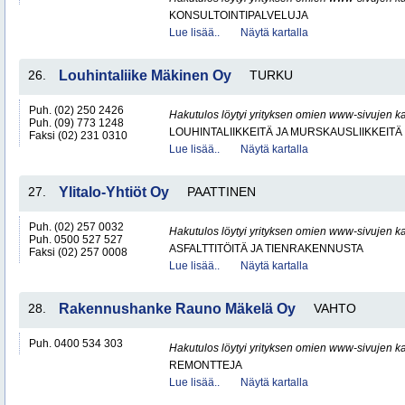
KONSULTOINTIPALVELUJA
Lue lisää..
Näytä kartalla
26.
Louhintaliike Mäkinen Oy
TURKU
Puh. (02) 250 2426
Hakutulos löytyi yrityksen omien www-sivujen ka
Puh. (09) 773 1248
LOUHINTALIIKKEITÄ JA MURSKAUSLIIKKEITÄ
Faksi (02) 231 0310
Lue lisää..
Näytä kartalla
27.
Ylitalo-Yhtiöt Oy
PAATTINEN
Puh. (02) 257 0032
Hakutulos löytyi yrityksen omien www-sivujen ka
Puh. 0500 527 527
ASFALTTITÖITÄ JA TIENRAKENNUSTA
Faksi (02) 257 0008
Lue lisää..
Näytä kartalla
28.
Rakennushanke Rauno Mäkelä Oy
VAHTO
Puh. 0400 534 303
Hakutulos löytyi yrityksen omien www-sivujen ka
REMONTTEJA
Lue lisää..
Näytä kartalla