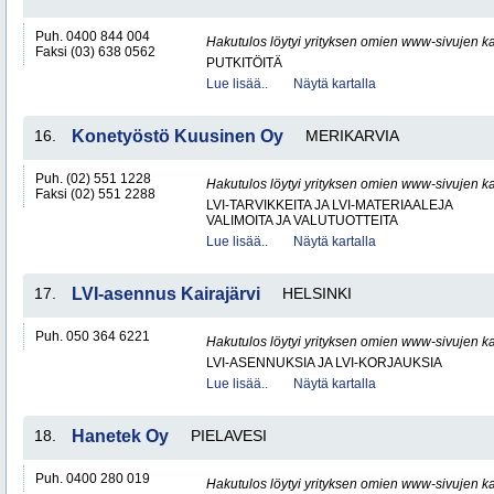
Puh. 0400 844 004
Hakutulos löytyi yrityksen omien www-sivujen ka
Faksi (03) 638 0562
PUTKITÖITÄ
Lue lisää..
Näytä kartalla
16.
Konetyöstö Kuusinen Oy
MERIKARVIA
Puh. (02) 551 1228
Hakutulos löytyi yrityksen omien www-sivujen ka
Faksi (02) 551 2288
LVI-TARVIKKEITA JA LVI-MATERIAALEJA
VALIMOITA JA VALUTUOTTEITA
Lue lisää..
Näytä kartalla
17.
LVI-asennus Kairajärvi
HELSINKI
Puh. 050 364 6221
Hakutulos löytyi yrityksen omien www-sivujen ka
LVI-ASENNUKSIA JA LVI-KORJAUKSIA
Lue lisää..
Näytä kartalla
18.
Hanetek Oy
PIELAVESI
Puh. 0400 280 019
Hakutulos löytyi yrityksen omien www-sivujen ka