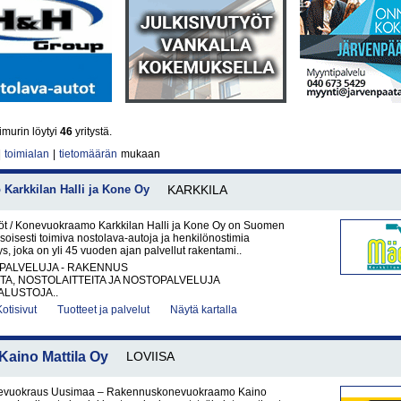
imurin löytyi
46
yritystä.
|
toimialan
|
tietomäärän
mukaan
Karkkilan Halli ja Kone Oy
KARKKILA
t / Konevuokraamo Karkkilan Halli ja Kone Oy on Suomen
soisesti toimiva nostolava-autoja ja henkilönostimia
ys, joka on yli 45 vuoden ajan palvellut rakentami..
PALVELUJA - RAKENNUS
A, NOSTOLAITTEITA JA NOSTOPALVELUJA
LUSTOJA..
Kotisivut
Tuotteet ja palvelut
Näytä kartalla
ino Mattila Oy
LOVIISA
vuokraus Uusimaa – Rakennuskonevuokraamo Kaino