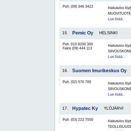
Puh. (09) 346 3422
Hakutulos löyt
MUOVITUOTE
Lue lisää..
15.
Pemic Oy
HELSINKI
Puh. 010 8200 300
Hakutulos löyt
Faksi (09) 444 113
SIIVOUSKONEI
Lue lisää..
16.
Suomen Imurikeskus Oy
Puh. (02) 576 700
Hakutulos löyt
SIIVOUSKONEI
Lue lisää..
17.
Hypatec Ky
YLÖJÄRVI
Puh. (03) 222 7550
Hakutulos löyt
TEOLLISUUDE