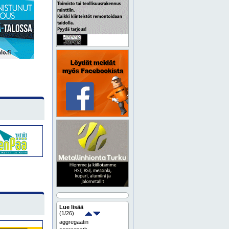
Lue lisää
(
1
/26)
aggregaatin