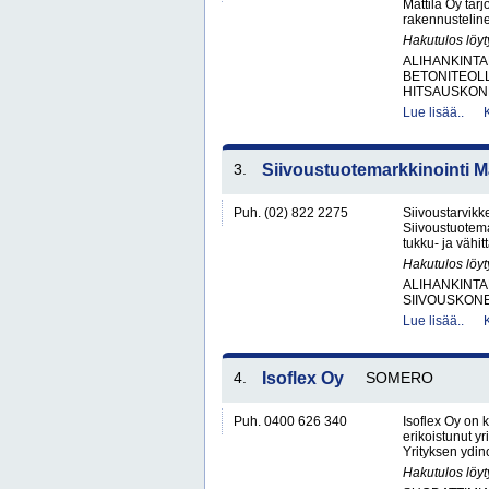
Mattila Oy tar
rakennusteline
Hakutulos löyt
ALIHANKINTA
BETONITEOLL
HITSAUSKONE
Lue lisää..
3.
Siivoustuotemarkkinointi M
Puh. (02) 822 2275
Siivoustarvikk
Siivoustuotema
tukku- ja vähit
Hakutulos löyt
ALIHANKINTA
SIIVOUSKONEI
Lue lisää..
4.
Isoflex Oy
SOMERO
Puh. 0400 626 340
Isoflex Oy on 
erikoistunut yr
Yrityksen ydin
Hakutulos löyt