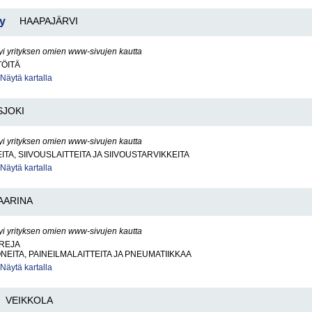
Ky
HAAPAJÄRVI
yi yrityksen omien www-sivujen kautta
TÖITÄ
Näytä kartalla
SJOKI
yi yrityksen omien www-sivujen kautta
TA, SIIVOUSLAITTEITA JA SIIVOUSTARVIKKEITA
Näytä kartalla
AARINA
yi yrityksen omien www-sivujen kautta
REJA
NEITA, PAINEILMALAITTEITA JA PNEUMATIIKKAA
Näytä kartalla
VEIKKOLA