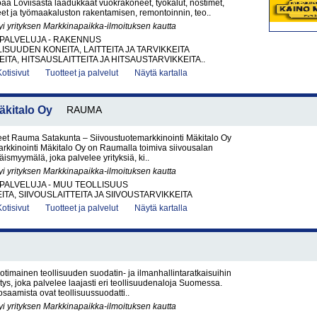
joaa Loviisasta laadukkaat vuokrakoneet, työkalut, nostimet,
et ja työmaakaluston rakentamisen, remontoinnin, teo..
yi yrityksen Markkinapaikka-ilmoituksen kautta
PALVELUJA - RAKENNUS
ISUUDEN KONEITA, LAITTEITA JA TARVIKKEITA
ITA, HITSAUSLAITTEITA JA HITSAUSTARVIKKEITA..
Kotisivut
Tuotteet ja palvelut
Näytä kartalla
äkitalo Oy
RAUMA
eet Rauma Satakunta – Siivoustuotemarkkinointi Mäkitalo Oy
rkkinointi Mäkitalo Oy on Raumalla toimiva siivousalan
täismyymälä, joka palvelee yrityksiä, ki..
yi yrityksen Markkinapaikka-ilmoituksen kautta
PALVELUJA - MUU TEOLLISUUS
TA, SIIVOUSLAITTEITA JA SIIVOUSTARVIKKEITA
Kotisivut
Tuotteet ja palvelut
Näytä kartalla
kotimainen teollisuuden suodatin- ja ilmanhallintaratkaisuihin
itys, joka palvelee laajasti eri teollisuudenaloja Suomessa.
osaamista ovat teollisuussuodatti..
yi yrityksen Markkinapaikka-ilmoituksen kautta