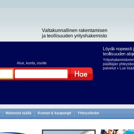
Valtakunnallinen rakentamisen
ja teollisuuden yrityshakemisto
Löydä nopeasti 
teollisuuden aloj
Yrityshakemistomme
Alue
, kunta, osoite
päättäjän yhteystie
palvelut
» Lue lisä
Hae
Mainosta täällä
Kunnat & kaupungit
Yhteystiedot