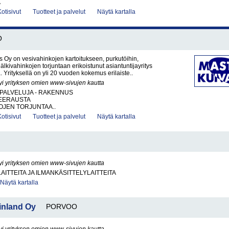
A
Kotisivut
Tuotteet ja palvelut
Näytä kartalla
O
 Oy on vesivahinkojen kartoitukseen, purkutöihin,
jälkivahinkojen torjuntaan erikoistunut asiantuntijayritys
 Yrityksellä on yli 20 vuoden kokemus erilaiste..
yi yrityksen omien www-sivujen kautta
PALVELUJA - RAKENNUS
EERAUSTA
OJEN TORJUNTAA..
Kotisivut
Tuotteet ja palvelut
Näytä kartalla
yi yrityksen omien www-sivujen kautta
AITTEITA JA ILMANKÄSITTELYLAITTEITA
Näytä kartalla
inland Oy
PORVOO