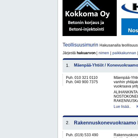
Teollisuusimurin
Hakusanalla teollisuus
Järjestä
hakuarvon
|
nimen
|
paikkakunnan
1.
Mäenpää-Yhtiöt / Konevuokraamo 
Puh. 010 321 0110
Mäenpää-Yhtiö
Puh. 040 900 7375
vanhin yhtäjak
vuokraava yrit
ALIHANKINTA
NOSTOKONEIT
RAKENNUSKA
Lue lisää..
2.
Rakennuskonevuokraamo Ka
Puh. (019) 533 490
Rakennuskone