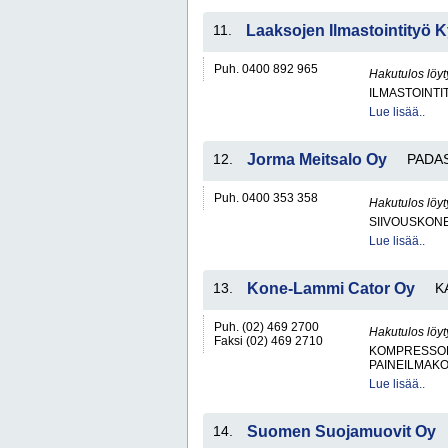
11.
Laaksojen Ilmastointityö 
Puh. 0400 892 965
Hakutulos löyt
ILMASTOINTI
Lue lisää..
12.
Jorma Meitsalo Oy
PADA
Puh. 0400 353 358
Hakutulos löyt
SIIVOUSKONEI
Lue lisää..
13.
Kone-Lammi Cator Oy
K
Puh. (02) 469 2700
Hakutulos löyt
Faksi (02) 469 2710
KOMPRESSO
PAINEILMAKO
Lue lisää..
14.
Suomen Suojamuovit Oy