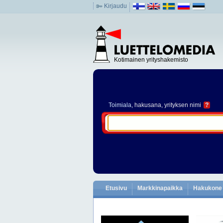
Kirjaudu
Kotimainen yrityshakemisto
Toimiala
, hakusana, yrityksen nimi
?
Etusivu
Markkinapaikka
Hakukone