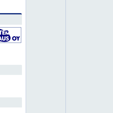
betonirouhin
epoksityökalu
epoksityökalun
epoksityökalut
epäkeskohiomakone
epäkeskohiomakoneen
epäkeskohiomakoneet
erikoisnostimen
erikoisnostimet
erikoisnostin
erikoisnostinvuokraus
espoo
espoon
hamina
haminan
harava
haravan
haravat
helsingin
helsinki
henkilönostimen
henkilönostimet
henkilönostimia
henkilönostin
henkilönostin vuokralle
henkilönostinpalvelu
henkilönostinpalvelun
henkilönostinpalvelut
hiomakone
hiomakoneen