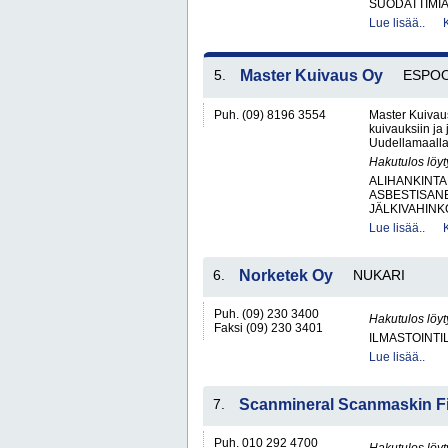
SUODATTIMI
Lue lisää..
5.
Master Kuivaus Oy
ESPO
Puh. (09) 8196 3554
Master Kuivaus
kuivauksiin ja 
Uudellamaalla.
Hakutulos löyt
ALIHANKINTA
ASBESTISAN
JÄLKIVAHINK
Lue lisää..
6.
Norketek Oy
NUKARI
Puh. (09) 230 3400
Hakutulos löyt
Faksi (09) 230 3401
ILMASTOINTIL
Lue lisää..
7.
Scanmineral Scanmaskin F
Puh. 010 292 4700