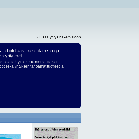
» Lisää yritys hakemistoon
ja tehokkaasti rakentamisen ja
en yritykset
 sisältää yli 70.000 ammattilaisen ja
dot sekä yrityksen tarjoamat tuotteet ja
ä