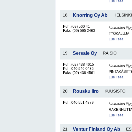
Lue lisää..
18.
Knorring Oy Ab
HELSINKI
Puh. (09) 560 41
Hakutulos löyt
Faksi (09) 565 2463
TYÖKALUJA
Lue lisää..
19.
Sersale Oy
RAISIO
Puh. (02) 438 4615
Hakutulos löyt
Puh. 040 546 0485
PINTAKÄSITT
Faksi (02) 438 4561
Lue lisää..
20.
Rousku Iiro
KUUSISTO
Puh. 040 551 4879
Hakutulos löyt
RAKENNUTTA
Lue lisää..
21.
Ventur Finland Oy Ab
ES