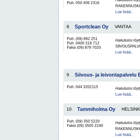
Hakutulos löyt
Puh. 050 406 2316
RAKENNUSKO
Lue lisää..
8.
Sportclean Oy
VANTAA
Puh. (09) 892 251
Hakutulos löyt
Puh. 0400 316 712
SIIVOUSPAL
Faksi (09) 879 7020
Lue lisää..
9.
Siivous- ja leivontapalvel
Puh. 044 3202115
Hakutulos löyt
Lue lisää..
10.
Tammiholma Oy
HELSINK
Puh. (09) 350 5220
Hakutulos löyt
Faksi (09) 3505 2240
RAKENNUSKO
Lue lisää..