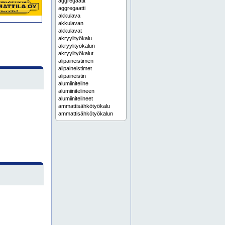
aggregaatit
aggregaatti
akkulava
akkulavan
akkulavat
akryylityökalu
akryylityökalun
akryylityökalut
alipaineistimen
alipaineistimet
alipaineistin
alumiiniteline
alumiinitelineen
alumiinitelineet
ammattisähkötyökalu
ammattisähkötyökalun
ammattisähkötyökalut
autonostureita
autonosturi
autonosturin
autonosturit
betonimylly
betonimyllyn
betonimyllyt
betoninkäsittelyaineet
betoninrouhimen
betoninrouhimet
betoninrouhin
betonirouhimen
betonirouhimet