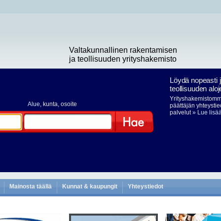
Valtakunnallinen rakentamisen
ja teollisuuden yrityshakemisto
Löydä nopeasti 
teollisuuden aloj
Yrityshakemistomme
Alue
, kunta, osoite
päättäjän yhteystie
palvelut
» Lue lisä
Hae
Mainosta täällä
Kunnat & kaupungit
Yhteystiedot