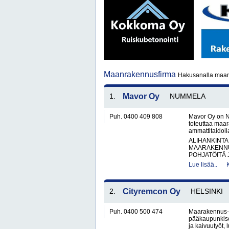
Maanrakennusfirma
Hakusanalla maan
1.
Mavor Oy
NUMMELA
Puh. 0400 409 808
Mavor Oy on N
toteuttaa maar
ammattitaidol
ALIHANKINTA
MAARAKENNU
POHJATÖITÄ 
Lue lisää..
2.
Cityremcon Oy
HELSINKI
Puh. 0400 500 474
Maarakennus- 
pääkaupunkiseu
ja kaivuutyöt, l