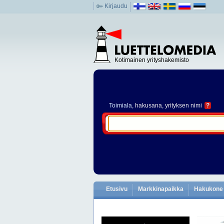
Kirjaudu
Kotimainen yrityshakemisto
Toimiala
, hakusana, yrityksen nimi
?
Etusivu
Markkinapaikka
Hakukone