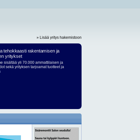
» Lisää yritys hakemistoon
ja tehokkaasti rakentamisen ja
en yritykset
 sisältää yli 70.000 ammattilaisen ja
dot sekä yrityksen tarjoamat tuotteet ja
ä