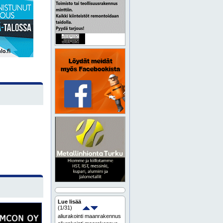
Lue lisää
(
1
/31)
aliurakointi maanrakennus