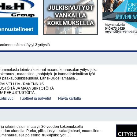
rakennusfirma löytyi
2
yritystä.
ummelasta toimiva kokenut maanrakennusalan yritys, joka
akennus-, maansiirto-, pohjatyö- ja kunnallistekniikan työt
la pääkaupunkiseudulla, Länsi-Uudellamaalla ..
PALVELUJA - RAKENNUS
STÖITÄ JA MAANSIIRTOTÖITÄ
JA PERUSTUSTÖITÄ..
Kotisivut
Tuotteet ja palvelut
Näytä kartalla
ja rakennustoimintaa yli 30 vuoden kokemuksella
dun alueella. Purku, piikkaustyöt, salaojitukset, maansiirto-
umenauraus ja poissiirto, trukkipiikkityöt. ..