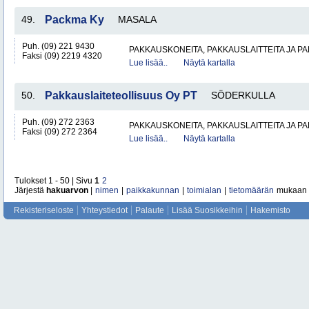
49.
Packma Ky
MASALA
Puh. (09) 221 9430
PAKKAUSKONEITA, PAKKAUSLAITTEITA JA P
Faksi (09) 2219 4320
Lue lisää..
Näytä kartalla
50.
Pakkauslaiteteollisuus Oy PT
SÖDERKULLA
Puh. (09) 272 2363
PAKKAUSKONEITA, PAKKAUSLAITTEITA JA P
Faksi (09) 272 2364
Lue lisää..
Näytä kartalla
Tulokset 1 - 50 | Sivu
1
2
Järjestä
hakuarvon
|
nimen
|
paikkakunnan
|
toimialan
|
tietomäärän
mukaan
Rekisteriseloste
Yhteystiedot
Palaute
Lisää Suosikkeihin
Hakemisto