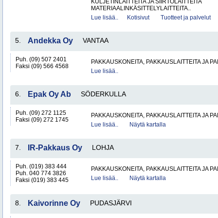
KULJETINLAITTEITA JA SIIRTOLAITTEITA
MATERIAALINKÄSITTELYLAITTEITA..
Lue lisää..
Kotisivut
Tuotteet ja palvelut
5.
Andekka Oy
VANTAA
Puh. (09) 507 2401
PAKKAUSKONEITA, PAKKAUSLAITTEITA JA P
Faksi (09) 566 4568
Lue lisää..
6.
Epak Oy Ab
SÖDERKULLA
Puh. (09) 272 1125
PAKKAUSKONEITA, PAKKAUSLAITTEITA JA P
Faksi (09) 272 1745
Lue lisää..
Näytä kartalla
7.
IR-Pakkaus Oy
LOHJA
Puh. (019) 383 444
PAKKAUSKONEITA, PAKKAUSLAITTEITA JA P
Puh. 040 774 3826
Lue lisää..
Näytä kartalla
Faksi (019) 383 445
8.
Kaivorinne Oy
PUDASJÄRVI