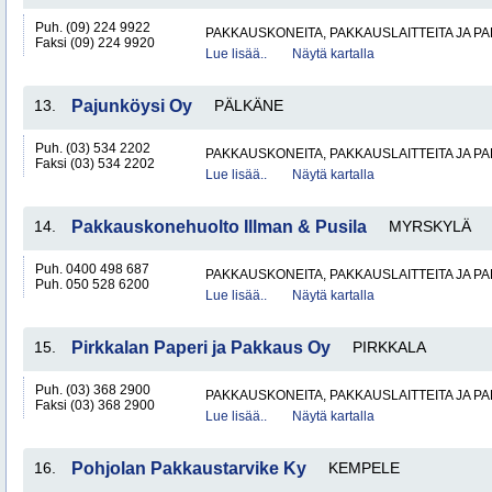
Puh. (09) 224 9922
PAKKAUSKONEITA, PAKKAUSLAITTEITA JA P
Faksi (09) 224 9920
Lue lisää..
Näytä kartalla
13.
Pajunköysi Oy
PÄLKÄNE
Puh. (03) 534 2202
PAKKAUSKONEITA, PAKKAUSLAITTEITA JA P
Faksi (03) 534 2202
Lue lisää..
Näytä kartalla
14.
Pakkauskonehuolto Illman & Pusila
MYRSKYLÄ
Puh. 0400 498 687
PAKKAUSKONEITA, PAKKAUSLAITTEITA JA P
Puh. 050 528 6200
Lue lisää..
Näytä kartalla
15.
Pirkkalan Paperi ja Pakkaus Oy
PIRKKALA
Puh. (03) 368 2900
PAKKAUSKONEITA, PAKKAUSLAITTEITA JA P
Faksi (03) 368 2900
Lue lisää..
Näytä kartalla
16.
Pohjolan Pakkaustarvike Ky
KEMPELE