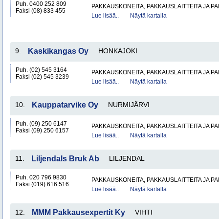
Puh. 0400 252 809
PAKKAUSKONEITA, PAKKAUSLAITTEITA JA P
Faksi (08) 833 455
Lue lisää..
Näytä kartalla
9.
Kaskikangas Oy
HONKAJOKI
Puh. (02) 545 3164
PAKKAUSKONEITA, PAKKAUSLAITTEITA JA P
Faksi (02) 545 3239
Lue lisää..
Näytä kartalla
10.
Kauppatarvike Oy
NURMIJÄRVI
Puh. (09) 250 6147
PAKKAUSKONEITA, PAKKAUSLAITTEITA JA P
Faksi (09) 250 6157
Lue lisää..
Näytä kartalla
11.
Liljendals Bruk Ab
LILJENDAL
Puh. 020 796 9830
PAKKAUSKONEITA, PAKKAUSLAITTEITA JA P
Faksi (019) 616 516
Lue lisää..
Näytä kartalla
12.
MMM Pakkausexpertit Ky
VIHTI