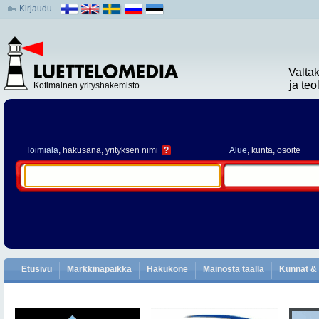
Kirjaudu
Valta
ja te
Kotimainen yrityshakemisto
Toimiala
, hakusana, yrityksen nimi
?
Alue
, kunta, osoite
Etusivu
Markkinapaikka
Hakukone
Mainosta täällä
Kunnat & 