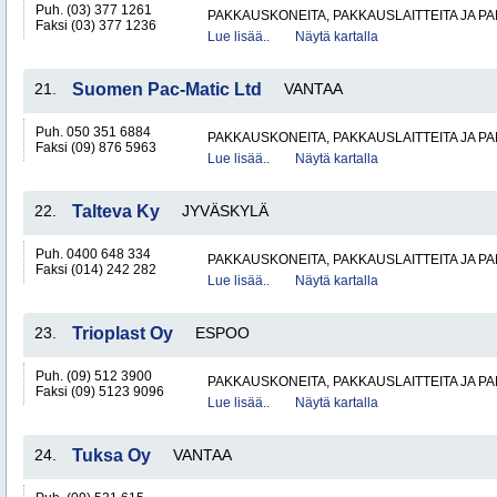
Puh. (03) 377 1261
PAKKAUSKONEITA, PAKKAUSLAITTEITA JA P
Faksi (03) 377 1236
Lue lisää..
Näytä kartalla
21.
Suomen Pac-Matic Ltd
VANTAA
Puh. 050 351 6884
PAKKAUSKONEITA, PAKKAUSLAITTEITA JA P
Faksi (09) 876 5963
Lue lisää..
Näytä kartalla
22.
Talteva Ky
JYVÄSKYLÄ
Puh. 0400 648 334
PAKKAUSKONEITA, PAKKAUSLAITTEITA JA P
Faksi (014) 242 282
Lue lisää..
Näytä kartalla
23.
Trioplast Oy
ESPOO
Puh. (09) 512 3900
PAKKAUSKONEITA, PAKKAUSLAITTEITA JA P
Faksi (09) 5123 9096
Lue lisää..
Näytä kartalla
24.
Tuksa Oy
VANTAA