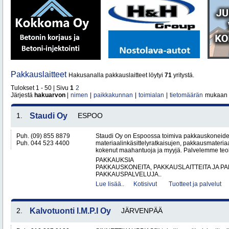
Pakkauslaitteet
Hakusanalla pakkauslaitteet löytyi
71
yritystä.
Tulokset 1 - 50 | Sivu
1
2
Järjestä
hakuarvon
|
nimen
|
paikkakunnan
|
toimialan
|
tietomäärän
mukaan
1.
Staudi Oy
ESPOO
Puh. (09) 855 8879
Staudi Oy on Espoossa toimiva pakkauskoneiden
Puh. 044 523 4400
materiaalinkäsittelyratkaisujen, pakkausmateria
kokenut maahantuoja ja myyjä. Palvelemme teolli
PAKKAUKSIA
PAKKAUSKONEITA, PAKKAUSLAITTEITA JA P
PAKKAUSPALVELUJA..
Lue lisää..
Kotisivut
Tuotteet ja palvelut
2.
Kalvotuonti I.M.P.I Oy
JÄRVENPÄÄ