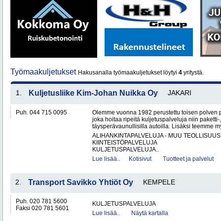
Työmaakuljetukset
Hakusanalla työmaakuljetukset löytyi
4
yritystä.
1.
Kuljetusliike Kim-Johan Nuikka Oy
JAKARI
Puh. 044 715 0095
Olemme vuonna 1982 perustettu toisen polven po
joka hoitaa ripeitä kuljetuspalveluja niin paketti-
täysperävaunullisilla autoilla. Lisäksi teemme my
ALIHANKINTAPALVELUJA - MUU TEOLLISUUS
KIINTEISTÖPALVELUJA
KULJETUSPALVELUJA..
Lue lisää..
Kotisivut
Tuotteet ja palvelut
2.
Transport Savikko Yhtiöt Oy
KEMPELE
Puh. 020 781 5600
KULJETUSPALVELUJA
Faksi 020 781 5601
Lue lisää..
Näytä kartalla