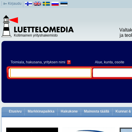
Kirjaudu
Valta
ja te
Kotimainen yrityshakemisto
Toimiala
, hakusana, yrityksen nimi
?
Alue
, kunta, osoite
Etusivu
Markkinapaikka
Hakukone
Mainosta täällä
Kunnat & 