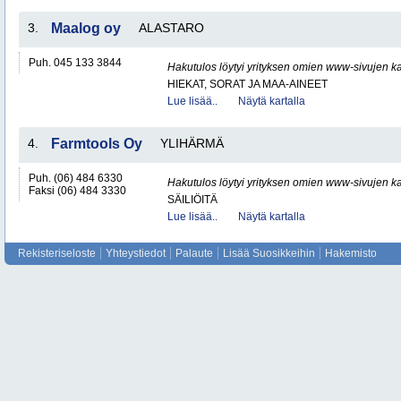
3.
Maalog oy
ALASTARO
Puh. 045 133 3844
Hakutulos löytyi yrityksen omien www-sivujen ka
HIEKAT, SORAT JA MAA-AINEET
Lue lisää..
Näytä kartalla
4.
Farmtools Oy
YLIHÄRMÄ
Puh. (06) 484 6330
Hakutulos löytyi yrityksen omien www-sivujen ka
Faksi (06) 484 3330
SÄILIÖITÄ
Lue lisää..
Näytä kartalla
Rekisteriseloste
Yhteystiedot
Palaute
Lisää Suosikkeihin
Hakemisto