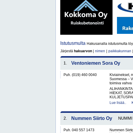
Istutusmulta
Hakusanalla istutusmulta löy
Järjestä
hakuarvon
|
nimen
|
paikkakunnan
1.
Ventoniemen Sora Oy
Puh. (019) 460 0040
Kiviainekset, 
Suomessa – V
toimiva vahva 
ALIHANKINTA
HIEKAT, SOR
KULJETUSPAL
Lue lisää..
2.
Nummen Siirto Oy
NUMMI
Puh. 040 557 1473
Nummen Siirto