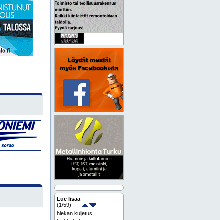
Lue lisää
(
1
/59)
hiekan kuljetus