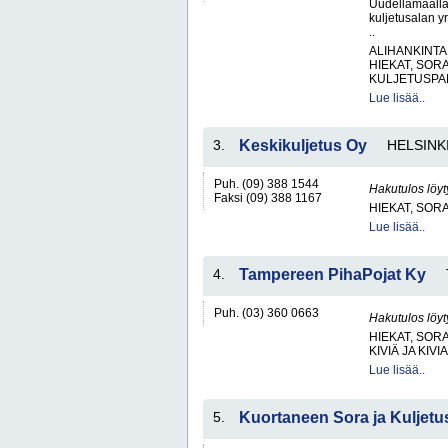
Uudellamaalla
kuljetusalan y
..
ALIHANKINTA
HIEKAT, SOR
KULJETUSPAL
Lue lisää..
3.
Keskikuljetus Oy
HELSINK
Puh. (09) 388 1544
Hakutulos löyt
Faksi (09) 388 1167
HIEKAT, SOR
Lue lisää..
4.
Tampereen PihaPojat Ky
Puh. (03) 360 0663
Hakutulos löyt
HIEKAT, SOR
KIVIÄ JA KIV
Lue lisää..
5.
Kuortaneen Sora ja Kuljetu