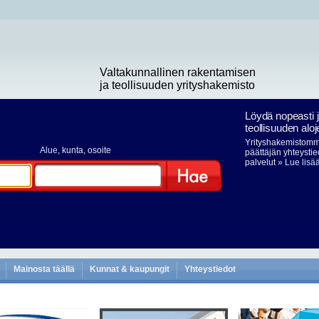
Valtakunnallinen rakentamisen
ja teollisuuden yrityshakemisto
Löydä nopeasti 
teollisuuden aloj
Yrityshakemistomme
Alue
, kunta, osoite
päättäjän yhteystie
palvelut
» Lue lisä
Hae
Mainosta täällä
Kunnat & kaupungit
Yhteystiedot