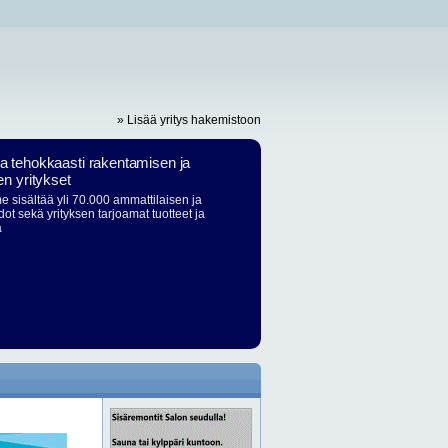
» Lisää yritys hakemistoon
ja tehokkaasti rakentamisen ja
en yritykset
 sisältää yli 70.000 ammattilaisen ja
dot sekä yrityksen tarjoamat tuotteet ja
ä