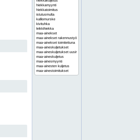
hiekkakuljetus
hiekkamyynti
hiekkatoimitus
istutusmulta
kalliomurske
kivituhka
leikkihiekka
maa-ainekset
maa-ainekset rakennustyömaalle
maa-ainekset toimitettuna
maa-aineskuljetukset
maa-aineskuljetukset uusimaa
maa-aineskuljetus
maa-ainesmyynti
maa-ainesten kuljetus
maa-ainestoimitukset
maa-ainestoimitus
maansiirto
maansiirtopalvelut
mullan kuljetus
multakuljetukset
multakuljetus
multamyynti
multatoimitus
murskeen kuljetus
murskekuljetus
murskemyynti
mursketoimitus
rakennushiekka
salaojasepeli