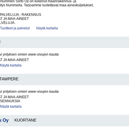
Nummen Siirto Oy on kokenut maanrakennus- ja
ritys Nummella. Tarjoamme luotettavat maa-aineskuljetukset,
PALVELUJA - RAKENNUS
AT JA MAA-AINEET
VELUJA..
Tuotteet ja palvelut
Näytä kartalla
I
yi yrityksen omien www-sivujen kautta
AT JA MAA-AINEET
Näytä kartalla
TAMPERE
yi yrityksen omien www-sivujen kautta
AT JA MAA-AINEET
IASENNUKSIA
Näytä kartalla
s Oy
KUORTANE