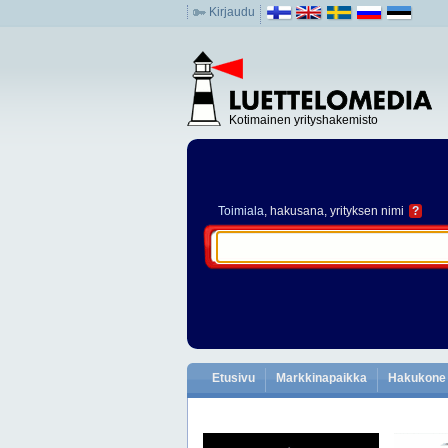
Kirjaudu
Kotimainen yrityshakemisto
Toimiala
, hakusana, yrityksen nimi
?
Etusivu
Markkinapaikka
Hakukone