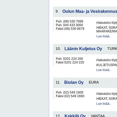
9.
Oulun Maa- ja Vesirakennu
Puh. (08) 530 7068
Hakutulos löyt
Puh. 044 433 3000
HIEKAT, SOR
Faksi (08) 530 6679
MAARAKENNU
Lue lisää..
10.
Läänin Kuljetus Oy
TUR
Puh. 0201 224 200
Hakutulos löyt
Faksi 0201 224 220
KULJETUSPA
Lue lisää..
11.
Biolan Oy
EURA
Puh. (02) 549 1600
Hakutulos löyt
Faksi (02) 549 1660
HIEKAT, SOR
Lue lisää..
12.
Kekkilä Oy
VANTAA