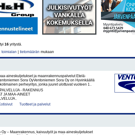
tyi
16
yritystä.
|
toimialan
|
tietomäärän
mukaan
maa-aineskuljetukset ja maanrakennuspalvelut Etelä-
entoniemen Sora OyVentoniemen Sora Oy on Hyvinkäällä
kotimainen perheyritys, jonka juuret ulottuvat vuoteen 1..
PALVELUJA - RAKENNUS
AT JA MAA-AINEET
VELUJA..
Kotisivut
Tuotteet ja palvelut
 Oy – Maanrakennus, kaivuutyöt ja maa-aineskuljetukset