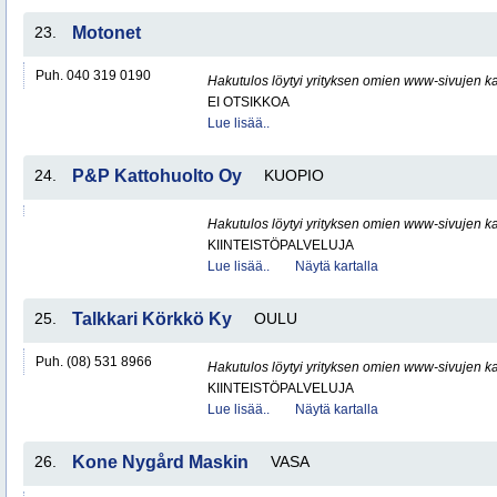
23.
Motonet
Puh. 040 319 0190
Hakutulos löytyi yrityksen omien www-sivujen ka
EI OTSIKKOA
Lue lisää..
24.
P&P Kattohuolto Oy
KUOPIO
Hakutulos löytyi yrityksen omien www-sivujen ka
KIINTEISTÖPALVELUJA
Lue lisää..
Näytä kartalla
25.
Talkkari Körkkö Ky
OULU
Puh. (08) 531 8966
Hakutulos löytyi yrityksen omien www-sivujen ka
KIINTEISTÖPALVELUJA
Lue lisää..
Näytä kartalla
26.
Kone Nygård Maskin
VASA