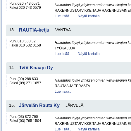
Puh. 020 743 0571
Hakutulos löytyi yrityksen omien www-sivujen ka
Faksi 020 743 0579
RAKENNUSTARVIKKEITA JA RAKENNUSAINEI
Lue lisää..
Näytä kartalla
13.
RAUTIA-ketju
VANTAA
Puh. 010 530 32
Hakutulos löytyi yrityksen omien www-sivujen ka
Faksi 010 532 0158
TYÖKALUJA
Lue lisää..
Näytä kartalla
14.
T&V Knaapi Oy
Puh. (09) 288 633
Hakutulos löytyi yrityksen omien www-sivujen ka
Faksi (09) 271 1657
RAUTAA JA TERÄSTÄ
Lue lisää..
15.
Järvelän Rauta Ky
JÄRVELÄ
Puh. (03) 872 760
Hakutulos löytyi yrityksen omien www-sivujen ka
Faksi (03) 765 1504
RAKENNUSTARVIKKEITA JA RAKENNUSAINEI
Lue lisää..
Näytä kartalla