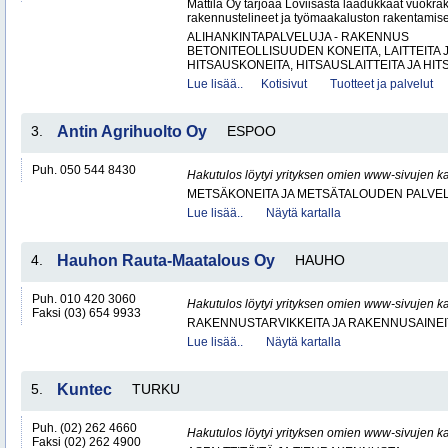
Mattila Oy tarjoaa Loviisasta laadukkaat vuokrak
rakennustelineet ja työmaakaluston rakentamisen
ALIHANKINTAPALVELUJA - RAKENNUS
BETONITEOLLISUUDEN KONEITA, LAITTEITA J
HITSAUSKONEITA, HITSAUSLAITTEITA JA HIT
Lue lisää..
Kotisivut
Tuotteet ja palvelut
3.
Antin Agrihuolto Oy
ESPOO
Puh. 050 544 8430
Hakutulos löytyi yrityksen omien www-sivujen ka
METSÄKONEITA JA METSÄTALOUDEN PALVE
Lue lisää..
Näytä kartalla
4.
Hauhon Rauta-Maatalous Oy
HAUHO
Puh. 010 420 3060
Hakutulos löytyi yrityksen omien www-sivujen ka
Faksi (03) 654 9933
RAKENNUSTARVIKKEITA JA RAKENNUSAINEI
Lue lisää..
Näytä kartalla
5.
Kuntec
TURKU
Puh. (02) 262 4660
Hakutulos löytyi yrityksen omien www-sivujen ka
Faksi (02) 262 4900