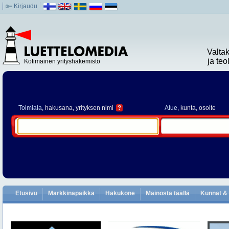
Kirjaudu
Valta
ja te
Kotimainen yrityshakemisto
Toimiala
, hakusana, yrityksen nimi
?
Alue
, kunta, osoite
Etusivu
Markkinapaikka
Hakukone
Mainosta täällä
Kunnat & 