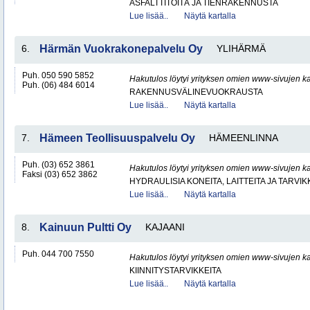
ASFALTTITÖITÄ JA TIENRAKENNUSTA
Lue lisää..
Näytä kartalla
6.
Härmän Vuokrakonepalvelu Oy
YLIHÄRMÄ
Puh. 050 590 5852
Hakutulos löytyi yrityksen omien www-sivujen ka
Puh. (06) 484 6014
RAKENNUSVÄLINEVUOKRAUSTA
Lue lisää..
Näytä kartalla
7.
Hämeen Teollisuuspalvelu Oy
HÄMEENLINNA
Puh. (03) 652 3861
Hakutulos löytyi yrityksen omien www-sivujen ka
Faksi (03) 652 3862
HYDRAULISIA KONEITA, LAITTEITA JA TARVIK
Lue lisää..
Näytä kartalla
8.
Kainuun Pultti Oy
KAJAANI
Puh. 044 700 7550
Hakutulos löytyi yrityksen omien www-sivujen ka
KIINNITYSTARVIKKEITA
Lue lisää..
Näytä kartalla