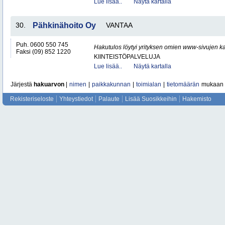
Lue lisää..
Näytä kartalla
30.
Pähkinähoito Oy
VANTAA
Puh. 0600 550 745
Hakutulos löytyi yrityksen omien www-sivujen ka
Faksi (09) 852 1220
KIINTEISTÖPALVELUJA
Lue lisää..
Näytä kartalla
Järjestä
hakuarvon
|
nimen
|
paikkakunnan
|
toimialan
|
tietomäärän
mukaan
Rekisteriseloste
Yhteystiedot
Palaute
Lisää Suosikkeihin
Hakemisto