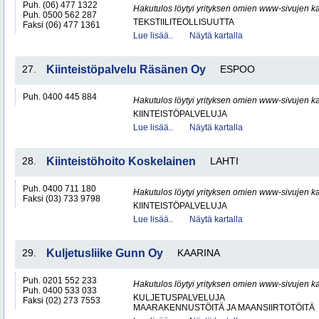
Puh. (06) 477 1322
Hakutulos löytyi yrityksen omien www-sivujen ka
Puh. 0500 562 287
TEKSTIILITEOLLISUUTTA
Faksi (06) 477 1361
Lue lisää..
Näytä kartalla
27.
Kiinteistöpalvelu Räsänen Oy
ESPOO
Puh. 0400 445 884
Hakutulos löytyi yrityksen omien www-sivujen ka
KIINTEISTÖPALVELUJA
Lue lisää..
Näytä kartalla
28.
Kiinteistöhoito Koskelainen
LAHTI
Puh. 0400 711 180
Hakutulos löytyi yrityksen omien www-sivujen ka
Faksi (03) 733 9798
KIINTEISTÖPALVELUJA
Lue lisää..
Näytä kartalla
29.
Kuljetusliike Gunn Oy
KAARINA
Puh. 0201 552 233
Hakutulos löytyi yrityksen omien www-sivujen ka
Puh. 0400 533 033
KULJETUSPALVELUJA
Faksi (02) 273 7553
MAARAKENNUSTÖITÄ JA MAANSIIRTOTÖITÄ