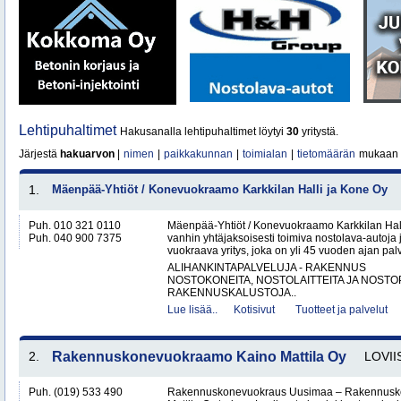
Lehtipuhaltimet
Hakusanalla lehtipuhaltimet löytyi
30
yritystä.
Järjestä
hakuarvon
|
nimen
|
paikkakunnan
|
toimialan
|
tietomäärän
mukaan
1.
Mäenpää-Yhtiöt / Konevuokraamo Karkkilan Halli ja Kone Oy
Puh. 010 321 0110
Mäenpää-Yhtiöt / Konevuokraamo Karkkilan Hal
Puh. 040 900 7375
vanhin yhtäjaksoisesti toimiva nostolava-autoja 
vuokraava yritys, joka on yli 45 vuoden ajan palv
ALIHANKINTAPALVELUJA - RAKENNUS
NOSTOKONEITA, NOSTOLAITTEITA JA NOST
RAKENNUSKALUSTOJA..
Lue lisää..
Kotisivut
Tuotteet ja palvelut
2.
Rakennuskonevuokraamo Kaino Mattila Oy
LOVII
Puh. (019) 533 490
Rakennuskonevuokraus Uusimaa – Rakennusk