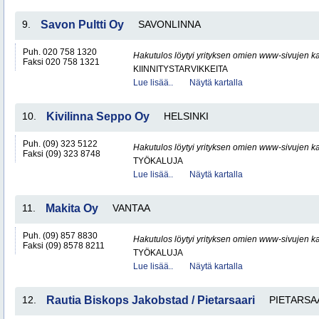
9.
Savon Pultti Oy
SAVONLINNA
Puh. 020 758 1320
Hakutulos löytyi yrityksen omien www-sivujen ka
Faksi 020 758 1321
KIINNITYSTARVIKKEITA
Lue lisää..
Näytä kartalla
10.
Kivilinna Seppo Oy
HELSINKI
Puh. (09) 323 5122
Hakutulos löytyi yrityksen omien www-sivujen ka
Faksi (09) 323 8748
TYÖKALUJA
Lue lisää..
Näytä kartalla
11.
Makita Oy
VANTAA
Puh. (09) 857 8830
Hakutulos löytyi yrityksen omien www-sivujen ka
Faksi (09) 8578 8211
TYÖKALUJA
Lue lisää..
Näytä kartalla
12.
Rautia Biskops Jakobstad / Pietarsaari
PIETARSA