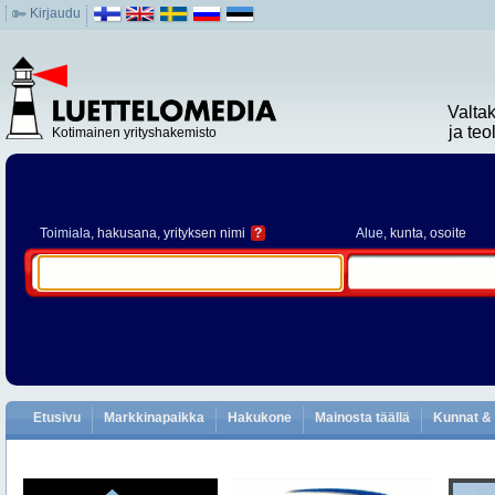
Kirjaudu
Valta
ja te
Kotimainen yrityshakemisto
Toimiala
, hakusana, yrityksen nimi
?
Alue
, kunta, osoite
Etusivu
Markkinapaikka
Hakukone
Mainosta täällä
Kunnat & 