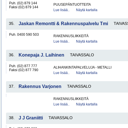
Puh. (02) 879 144
PUUSEPÄNTUOTTEITA
Faksi (02) 879 144
Lue lisää..
Näytä kartalla
35.
Jaskan Remontti & Rakennuspalvelu Tmi
TAIVA
Puh. 0400 590 503
RAKENNUSLIIKKEITÄ
Lue lisää..
Näytä kartalla
36.
Konepaja J. Laihinen
TAIVASSALO
Puh. (02) 877 777
ALIHANKINTAPALVELUJA - METALLI
Faksi (02) 877 790
Lue lisää..
Näytä kartalla
37.
Rakennus Varjonen
TAIVASSALO
RAKENNUSLIIKKEITÄ
Lue lisää..
Näytä kartalla
38.
J J Graniitti
TAIVASSALO