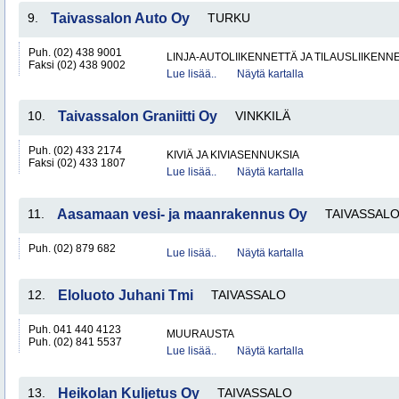
9.
Taivassalon Auto Oy
TURKU
Puh. (02) 438 9001
LINJA-AUTOLIIKENNETTÄ JA TILAUSLIIKENN
Faksi (02) 438 9002
Lue lisää..
Näytä kartalla
10.
Taivassalon Graniitti Oy
VINKKILÄ
Puh. (02) 433 2174
KIVIÄ JA KIVIASENNUKSIA
Faksi (02) 433 1807
Lue lisää..
Näytä kartalla
11.
Aasamaan vesi- ja maanrakennus Oy
TAIVASSAL
Puh. (02) 879 682
Lue lisää..
Näytä kartalla
12.
Eloluoto Juhani Tmi
TAIVASSALO
Puh. 041 440 4123
MUURAUSTA
Puh. (02) 841 5537
Lue lisää..
Näytä kartalla
13.
Heikolan Kuljetus Oy
TAIVASSALO