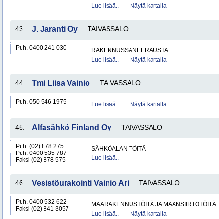
Lue lisää..
Näytä kartalla
43.
J. Jaranti Oy
TAIVASSALO
Puh. 0400 241 030
RAKENNUSSANEERAUSTA
Lue lisää..
Näytä kartalla
44.
Tmi Liisa Vainio
TAIVASSALO
Puh. 050 546 1975
Lue lisää..
Näytä kartalla
45.
Alfasähkö Finland Oy
TAIVASSALO
Puh. (02) 878 275
SÄHKÖALAN TÖITÄ
Puh. 0400 535 787
Lue lisää..
Faksi (02) 878 575
46.
Vesistöurakointi Vainio Ari
TAIVASSALO
Puh. 0400 532 622
MAARAKENNUSTÖITÄ JA MAANSIIRTOTÖITÄ
Faksi (02) 841 3057
Lue lisää..
Näytä kartalla