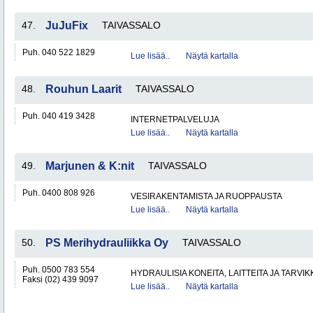
47.
JuJuFix
TAIVASSALO
Puh. 040 522 1829
Lue lisää..
Näytä kartalla
48.
Rouhun Laarit
TAIVASSALO
Puh. 040 419 3428
INTERNETPALVELUJA
Lue lisää..
Näytä kartalla
49.
Marjunen & K:nit
TAIVASSALO
Puh. 0400 808 926
VESIRAKENTAMISTA JA RUOPPAUSTA
Lue lisää..
Näytä kartalla
50.
PS Merihydrauliikka Oy
TAIVASSALO
Puh. 0500 783 554
HYDRAULISIA KONEITA, LAITTEITA JA TARVIK
Faksi (02) 439 9097
Lue lisää..
Näytä kartalla