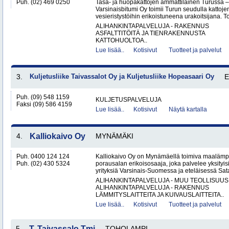
Puh. (02) 469 0250
Tasa- ja huopakattojen ammattilainen Turussa –
Varsinaisbitumi Oy toimii Turun seudulla kattoje
vesieristystöihin erikoistuneena urakoitsijana. 
ALIHANKINTAPALVELUJA - RAKENNUS
ASFALTTITÖITÄ JA TIENRAKENNUSTA
KATTOHUOLTOA..
Lue lisää..
Kotisivut
Tuotteet ja palvelut
3.
Kuljetusliike Taivassalot Oy ja Kuljetusliike Hopeasaari Oy
Puh. (09) 548 1159
KULJETUSPALVELUJA
Faksi (09) 586 4159
Lue lisää..
Kotisivut
Näytä kartalla
4.
Kalliokaivo Oy
MYNÄMÄKI
Puh. 0400 124 124
Kalliokaivo Oy on Mynämäellä toimiva maalämpö
Puh. (02) 430 5324
porausalan erikoisosaaja, joka palvelee yksityisiä
yrityksiä Varsinais-Suomessa ja eteläisessä Sat
ALIHANKINTAPALVELUJA - MUU TEOLLISUUS
ALIHANKINTAPALVELUJA - RAKENNUS
LÄMMITYSLAITTEITA JA KUIVAUSLAITTEITA..
Lue lisää..
Kotisivut
Tuotteet ja palvelut
5.
T. Taivassalo Tmi
TOHOLAMPI