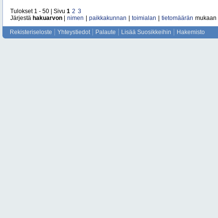
Tulokset 1 - 50 | Sivu
1
2
3
Järjestä
hakuarvon
|
nimen
|
paikkakunnan
|
toimialan
|
tietomäärän
mukaan
Rekisteriseloste
Yhteystiedot
Palaute
Lisää Suosikkeihin
Hakemisto