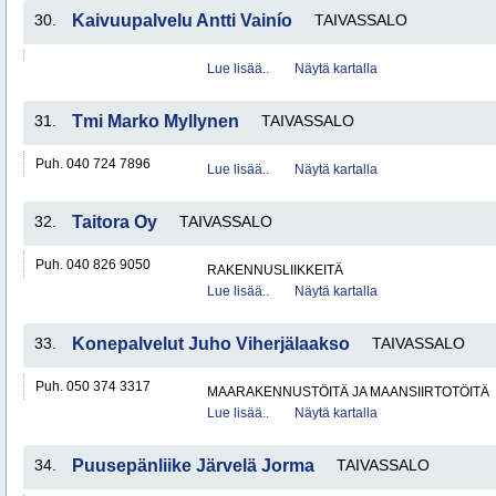
30.
Kaivuupalvelu Antti Vainío
TAIVASSALO
Lue lisää..
Näytä kartalla
31.
Tmi Marko Myllynen
TAIVASSALO
Puh. 040 724 7896
Lue lisää..
Näytä kartalla
32.
Taitora Oy
TAIVASSALO
Puh. 040 826 9050
RAKENNUSLIIKKEITÄ
Lue lisää..
Näytä kartalla
33.
Konepalvelut Juho Viherjälaakso
TAIVASSALO
Puh. 050 374 3317
MAARAKENNUSTÖITÄ JA MAANSIIRTOTÖITÄ
Lue lisää..
Näytä kartalla
34.
Puusepänliike Järvelä Jorma
TAIVASSALO