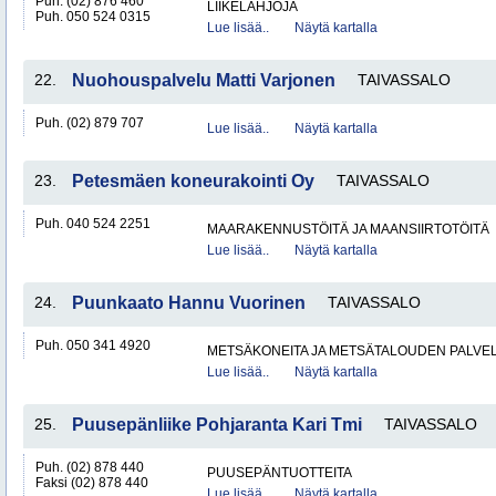
Puh. (02) 876 460
LIIKELAHJOJA
Puh. 050 524 0315
Lue lisää..
Näytä kartalla
22.
Nuohouspalvelu Matti Varjonen
TAIVASSALO
Puh. (02) 879 707
Lue lisää..
Näytä kartalla
23.
Petesmäen koneurakointi Oy
TAIVASSALO
Puh. 040 524 2251
MAARAKENNUSTÖITÄ JA MAANSIIRTOTÖITÄ
Lue lisää..
Näytä kartalla
24.
Puunkaato Hannu Vuorinen
TAIVASSALO
Puh. 050 341 4920
METSÄKONEITA JA METSÄTALOUDEN PALVE
Lue lisää..
Näytä kartalla
25.
Puusepänliike Pohjaranta Kari Tmi
TAIVASSALO
Puh. (02) 878 440
PUUSEPÄNTUOTTEITA
Faksi (02) 878 440
Lue lisää..
Näytä kartalla