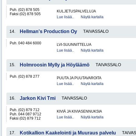
Puh. (02) 878 505
KULJETUSPALVELUJA
Faksi (02) 878 505
Lue lisää..
Näytä kartalla
14.
Hellman's Production Oy
TAIVASSALO
Puh. 040 484 6000
LVI-SUUNNITTELUA
Lue lisää..
Näytä kartalla
15.
Holmroosin Mylly ja Höyläämö
TAIVASSALO
Puh. (02) 878 277
PUUTA JA PUUTAVAROITA
Lue lisää..
Näytä kartalla
16.
Jarkon Kivi Tmi
TAIVASSALO
Puh. (02) 879 712
KIVIÄ JA KIVIASENNUKSIA
Puh. 044 087 9712
Lue lisää..
Näytä kartalla
Faksi (02) 879 712
17.
Kotikallion Kaakelointi ja Muuraus palvelu
TAIVA