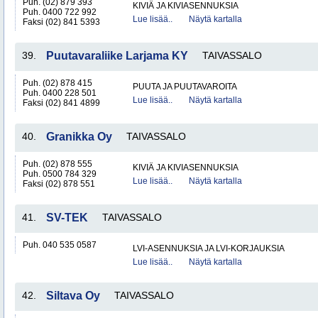
Puh. (02) 879 393
KIVIÄ JA KIVIASENNUKSIA
Puh. 0400 722 992
Lue lisää..
Näytä kartalla
Faksi (02) 841 5393
39.
Puutavaraliike Larjama KY
TAIVASSALO
Puh. (02) 878 415
PUUTA JA PUUTAVAROITA
Puh. 0400 228 501
Lue lisää..
Näytä kartalla
Faksi (02) 841 4899
40.
Granikka Oy
TAIVASSALO
Puh. (02) 878 555
KIVIÄ JA KIVIASENNUKSIA
Puh. 0500 784 329
Lue lisää..
Näytä kartalla
Faksi (02) 878 551
41.
SV-TEK
TAIVASSALO
Puh. 040 535 0587
LVI-ASENNUKSIA JA LVI-KORJAUKSIA
Lue lisää..
Näytä kartalla
42.
Siltava Oy
TAIVASSALO