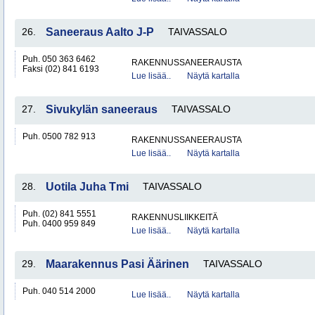
26.
Saneeraus Aalto J-P
TAIVASSALO
Puh. 050 363 6462
RAKENNUSSANEERAUSTA
Faksi (02) 841 6193
Lue lisää..
Näytä kartalla
27.
Sivukylän saneeraus
TAIVASSALO
Puh. 0500 782 913
RAKENNUSSANEERAUSTA
Lue lisää..
Näytä kartalla
28.
Uotila Juha Tmi
TAIVASSALO
Puh. (02) 841 5551
RAKENNUSLIIKKEITÄ
Puh. 0400 959 849
Lue lisää..
Näytä kartalla
29.
Maarakennus Pasi Äärinen
TAIVASSALO
Puh. 040 514 2000
Lue lisää..
Näytä kartalla