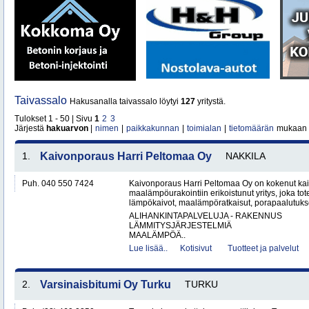
Taivassalo
Hakusanalla taivassalo löytyi
127
yritystä.
Tulokset 1 - 50 | Sivu
1
2
3
Järjestä
hakuarvon
|
nimen
|
paikkakunnan
|
toimialan
|
tietomäärän
mukaan
1.
Kaivonporaus Harri Peltomaa Oy
NAKKILA
Puh. 040 550 7424
Kaivonporaus Harri Peltomaa Oy on kokenut kai
maalämpöurakointiin erikoistunut yritys, joka tot
lämpökaivot, maalämpöratkaisut, porapaalutukset 
ALIHANKINTAPALVELUJA - RAKENNUS
LÄMMITYSJÄRJESTELMIÄ
MAALÄMPÖÄ..
Lue lisää..
Kotisivut
Tuotteet ja palvelut
2.
Varsinaisbitumi Oy Turku
TURKU