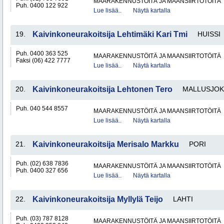
MAARAKENNUSTÖITÄ JA MAANSIIRTOTÖITÄ
Puh. 0400 122 922
Lue lisää..
Näytä kartalla
19.
Kaivinkoneurakoitsija Lehtimäki Kari Tmi
HUISSI
Puh. 0400 363 525
MAARAKENNUSTÖITÄ JA MAANSIIRTOTÖITÄ
Faksi (06) 422 7777
Lue lisää..
Näytä kartalla
20.
Kaivinkoneurakoitsija Lehtonen Tero
MALLUSJOK
Puh. 040 544 8557
MAARAKENNUSTÖITÄ JA MAANSIIRTOTÖITÄ
Lue lisää..
Näytä kartalla
21.
Kaivinkoneurakoitsija Merisalo Markku
PORI
Puh. (02) 638 7836
MAARAKENNUSTÖITÄ JA MAANSIIRTOTÖITÄ
Puh. 0400 327 656
Lue lisää..
Näytä kartalla
22.
Kaivinkoneurakoitsija Myllylä Teijo
LAHTI
Puh. (03) 787 8128
MAARAKENNUSTÖITÄ JA MAANSIIRTOTÖITÄ