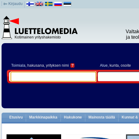
Kirjaudu
Valta
ja te
Kotimainen yrityshakemisto
Toimiala
, hakusana, yrityksen nimi
?
Alue
, kunta, osoite
Etusivu
Markkinapaikka
Hakukone
Mainosta täällä
Kunnat & 