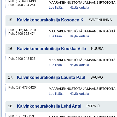
Puh. (02) 648 1433
MAARAKENNUSTÖITÄ JA MAANSIIRTOTÖITÄ
Puh. 0400 224 251
Lue lisää..
Näytä kartalla
15.
Kaivinkoneurakoitsija Kosonen K
SAVONLINNA
Puh. (015) 649 210
MAARAKENNUSTÖITÄ JA MAANSIIRTOTÖITÄ
Puh. 0400 652 474
Lue lisää..
Näytä kartalla
16.
Kaivinkoneurakoitsija Koukka Ville
KUUSA
Puh. 0400 242 526
MAARAKENNUSTÖITÄ JA MAANSIIRTOTÖITÄ
Lue lisää..
Näytä kartalla
17.
Kaivinkoneurakoitsija Launto Paul
SAUVO
Puh. (02) 473 0420
MAARAKENNUSTÖITÄ JA MAANSIIRTOTÖITÄ
Lue lisää..
Näytä kartalla
18.
Kaivinkoneurakoitsija Lehti Antti
PERNIÖ
Puh. (02) 735 7591