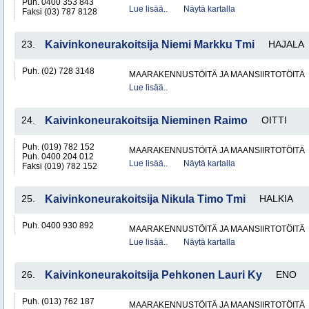
Puh. 0400 353 843
Lue lisää..
Näytä kartalla
Faksi (03) 787 8128
23.
Kaivinkoneurakoitsija Niemi Markku Tmi
HAJALA
Puh. (02) 728 3148
MAARAKENNUSTÖITÄ JA MAANSIIRTOTÖITÄ
Lue lisää..
24.
Kaivinkoneurakoitsija Nieminen Raimo
OITTI
Puh. (019) 782 152
MAARAKENNUSTÖITÄ JA MAANSIIRTOTÖITÄ
Puh. 0400 204 012
Lue lisää..
Näytä kartalla
Faksi (019) 782 152
25.
Kaivinkoneurakoitsija Nikula Timo Tmi
HALKIA
Puh. 0400 930 892
MAARAKENNUSTÖITÄ JA MAANSIIRTOTÖITÄ
Lue lisää..
Näytä kartalla
26.
Kaivinkoneurakoitsija Pehkonen Lauri Ky
ENO
Puh. (013) 762 187
MAARAKENNUSTÖITÄ JA MAANSIIRTOTÖITÄ