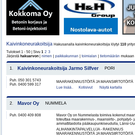
Kaivinkoneurakoitsija
Hakusanalla kaivinkoneurakoitsija löytyi
110
yrity
Tulokset 1 - 50 | Sivu
1
2
3
Järjestä
hakuarvon
|
nimen
|
paikkakunnan
|
toimialan
|
tietomäärän
mukaan
1.
Kaivinkoneurakoitsija Jarmo Silfver
PORI
Puh. 050 301 5743
MAARAKENNUSTÖITÄ JA MAANSIIRTOTÖITÄ
Puh. 0400 599 317
Lue lisää..
Kotisivut
Näytä kartalla
2.
Mavor Oy
NUMMELA
Puh. 0400 409 808
Mavor Oy on Nummelasta toimiva kokenut maanr
toteuttaa maarakennus-, maansiirto-, pohjatyö- j
ammattitaidolla pääkaupunkiseudulla, Länsi-Uud
ALIHANKINTAPALVELUJA - RAKENNUS
MAARAKENNUSTÖITÄ JA MAANSIIRTOTÖITÄ