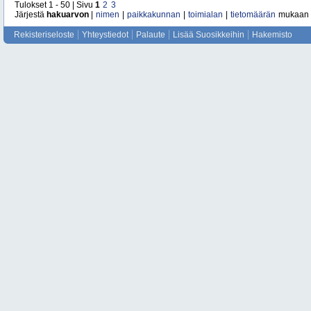
Tulokset 1 - 50 | Sivu
1
2
3
Järjestä
hakuarvon
|
nimen
|
paikkakunnan
|
toimialan
|
tietomäärän
mukaan
Rekisteriseloste
Yhteystiedot
Palaute
Lisää Suosikkeihin
Hakemisto