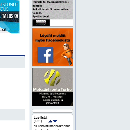
Lue lisää
(
1
/31)
aliurakointi maanrakennus