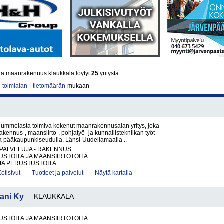
la maanrakennus klaukkala löytyi
25
yritystä.
|
toimialan
|
tietomäärän
mukaan
ummelasta toimiva kokenut maanrakennusalan yritys, joka
akennus-, maansiirto-, pohjatyö- ja kunnallistekniikan työt
la pääkaupunkiseudulla, Länsi-Uudellamaalla ..
PALVELUJA - RAKENNUS
STÖITÄ JA MAANSIIRTOTÖITÄ
JA PERUSTUSTÖITÄ..
Kotisivut
Tuotteet ja palvelut
Näytä kartalla
ani Ky
KLAUKKALA
STÖITÄ JA MAANSIIRTOTÖITÄ