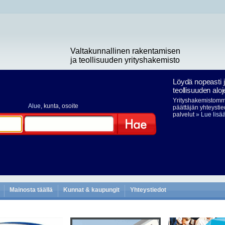
Valtakunnallinen rakentamisen
ja teollisuuden yrityshakemisto
Löydä nopeasti 
teollisuuden aloj
Yrityshakemistomme
Alue
, kunta, osoite
päättäjän yhteystie
palvelut
» Lue lisä
Hae
Mainosta täällä
Kunnat & kaupungit
Yhteystiedot