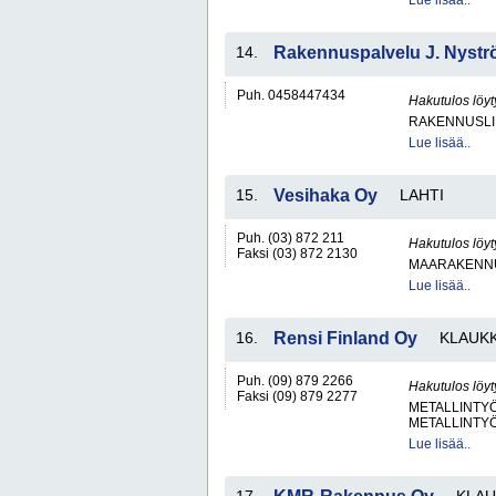
Lue lisää..
14.
Rakennuspalvelu J. Nyst
Puh. 0458447434
Hakutulos löyt
RAKENNUSLI
Lue lisää..
15.
Vesihaka Oy
LAHTI
Puh. (03) 872 211
Hakutulos löyt
Faksi (03) 872 2130
MAARAKENNU
Lue lisää..
16.
Rensi Finland Oy
KLAUK
Puh. (09) 879 2266
Hakutulos löyt
Faksi (09) 879 2277
METALLINTYÖ
METALLINTY
Lue lisää..