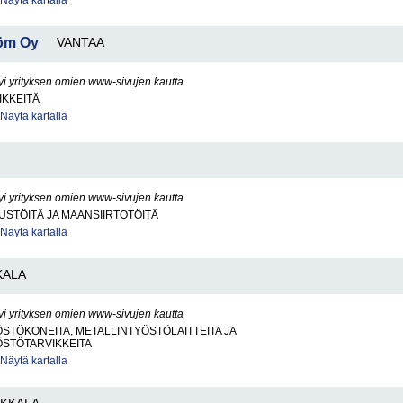
Näytä kartalla
röm Oy
VANTAA
yi yrityksen omien www-sivujen kautta
IKKEITÄ
Näytä kartalla
yi yrityksen omien www-sivujen kautta
STÖITÄ JA MAANSIIRTOTÖITÄ
Näytä kartalla
KALA
yi yrityksen omien www-sivujen kautta
STÖKONEITA, METALLINTYÖSTÖLAITTEITA JA
ÖSTÖTARVIKKEITA
Näytä kartalla