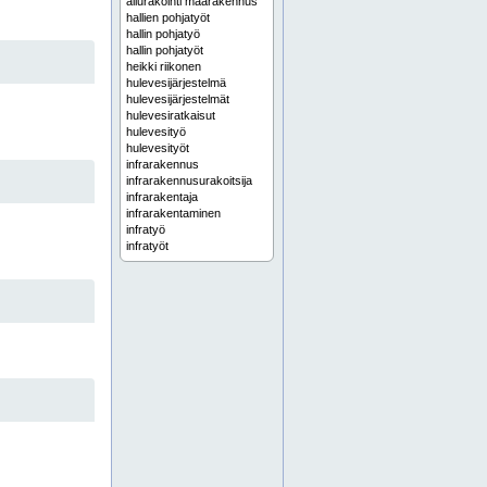
aliurakointi maarakennus
hallien pohjatyöt
hallin pohjatyö
hallin pohjatyöt
heikki riikonen
hulevesijärjestelmä
hulevesijärjestelmät
hulevesiratkaisut
hulevesityö
hulevesityöt
infrarakennus
infrarakennusurakoitsija
infrarakentaja
infrarakentaminen
infratyö
infratyöt
infratyöt rakennusliikkeille
infraurakointi
infraurakoitsija
joonas riikonen
jätevesijärjestelmä
jätevesijärjestelmät
jätevesiviemäri
jätevesiviemärit
kaapelikaivuu
kaapelikaivuut
kaapelityö
kaapelityöt
kadunrakennus
kaivinkonetyö