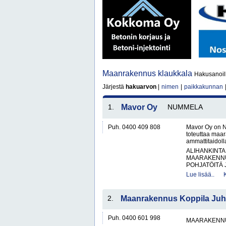
Maanrakennus klaukkala
Hakusanoil
Järjestä
hakuarvon
|
nimen
|
paikkakunnan
1.
Mavor Oy
NUMMELA
Puh. 0400 409 808
Mavor Oy on N
toteuttaa maar
ammattitaidol
ALIHANKINTA
MAARAKENNU
POHJATÖITÄ 
Lue lisää..
2.
Maanrakennus Koppila Juh
Puh. 0400 601 998
MAARAKENNU