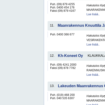
Puh. (09) 879 4255
Hakutulos löyt
Puh. 0400 454 176
MAARAKENNU
Faksi (09) 879 4167
Lue lisää..
11.
Maanrakennus Knuuttila Ja
Puh. 0400 366 677
Hakutulos löyt
VESIRAKENT
Lue lisää..
12.
Kh-Koneet Oy
KLAUKKAL
Puh. (09) 4241 2000
Hakutulos löyt
Faksi (09) 878 7782
RAKENNUSKO
Lue lisää..
13.
Lakeuden Maanrakennus 
Puh. (019) 468 200
Hakutulos löyt
Puh. 040 535 6307
MAARAKENNU