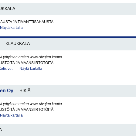
UKKALA
AUSTA JA TIMANTTISAHAUSTA
Näytä kartalla
KLAUKKALA
yi yrityksen omien www-sivujen kautta
STÖITÄ JA MAANSIIRTOTÖITÄ
Kotisivut
Näytä kartalla
nen Oy
HIKIÄ
yi yrityksen omien www-sivujen kautta
STÖITÄ JA MAANSIIRTOTÖITÄ
Näytä kartalla
A