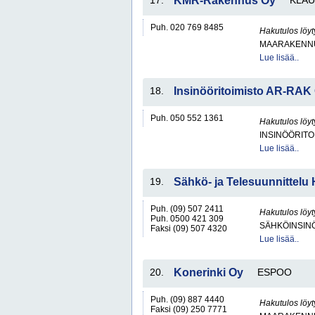
17.
KMR-Rakennus Oy
KLAU
Puh. 020 769 8485
Hakutulos löyt
MAARAKENNU
Lue lisää..
18.
Insinööritoimisto AR-RAK
Puh. 050 552 1361
Hakutulos löyt
INSINÖÖRITO
Lue lisää..
19.
Sähkö- ja Telesuunnittel
Puh. (09) 507 2411
Hakutulos löyt
Puh. 0500 421 309
SÄHKÖINSIN
Faksi (09) 507 4320
Lue lisää..
20.
Konerinki Oy
ESPOO
Puh. (09) 887 4440
Hakutulos löyt
Faksi (09) 250 7771