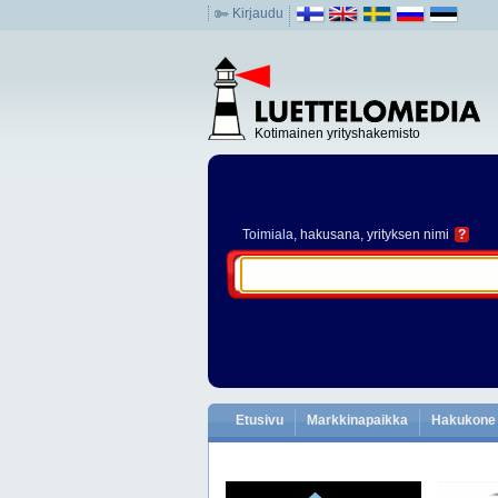
Kirjaudu
Kotimainen yrityshakemisto
Toimiala
, hakusana, yrityksen nimi
?
Etusivu
Markkinapaikka
Hakukone