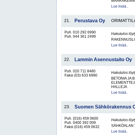
MAARAKENNU
Lue lisää..
21.
Perustava Oy
ORIMATTIL
Puh. 010 292 6990
Hakutulos löyt
Puh. 044 361 2499
RAKENNUSLI
Lue lisää..
22.
Lammin Asennustaito Oy
Puh. 020 711 8480
Hakutulos löyt
Faksi (03) 633 6990
BETONIA JA 
ELEMENTTEJ
HALLEJA
Lue lisää..
23.
Suomen Sähkörakennus 
Puh. (016) 459 0600
Hakutulos löyt
Puh. 0400 392 009
SÄHKÖALAN 
Faksi (016) 459 0632
Lue lisää..