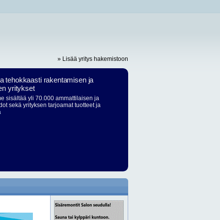
» Lisää yritys hakemistoon
ja tehokkaasti rakentamisen ja
en yritykset
 sisältää yli 70.000 ammattilaisen ja
dot sekä yrityksen tarjoamat tuotteet ja
ä