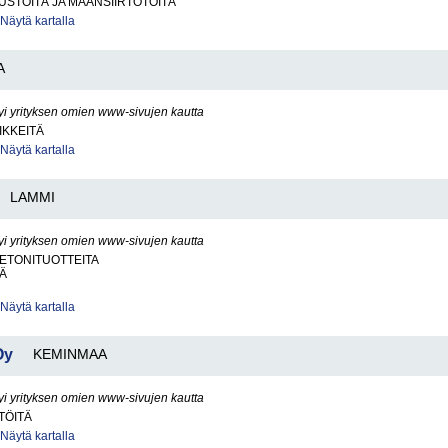
STÖITÄ JA MAANSIIRTOTÖITÄ
Näytä kartalla
A
yi yrityksen omien www-sivujen kautta
IKKEITÄ
Näytä kartalla
LAMMI
yi yrityksen omien www-sivujen kautta
BETONITUOTTEITA
Ä
Näytä kartalla
Oy
KEMINMAA
yi yrityksen omien www-sivujen kautta
TÖITÄ
Näytä kartalla