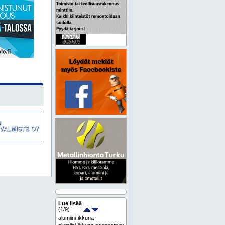
Lue lisää
(
1
/9)
alumiini-ikkuna