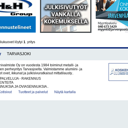
iukuovet löytyi
1
. yritys
y
TARVASJOKI
ivalmiste Oy on vuodesta 1984 toiminut metalli- ja
en perheyritys Tarvasjoelta. Valmistamme alumiini- ja
t ovet, ikkunat ja julkisivuratkaisut mittatilausty..
PALVELUJA - RAKENNUS
ENTEITA
NUKSIA JA OVIASENNUKSIA..
Kotisivut
Tuotteet ja palvelut
Näytä kartalla