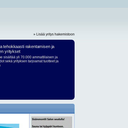
» Lisää yritys hakemistoon
ja tehokkaasti rakentamisen ja
en yritykset
 sisältää yli 70.000 ammattilaisen ja
dot sekä yrityksen tarjoamat tuotteet ja
ä