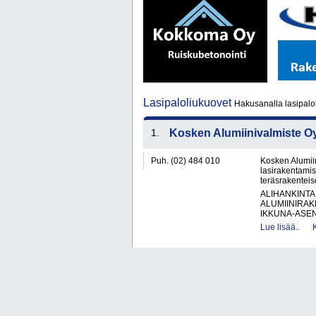
Lasipaloliukuovet
Hakusanalla lasipalol
1.
Kosken Alumiinivalmiste O
Puh. (02) 484 010
Kosken Alumiin
lasirakentamis
teräsrakenteise
ALIHANKINTA
ALUMIINIRAK
IKKUNA-ASEN
Lue lisää..