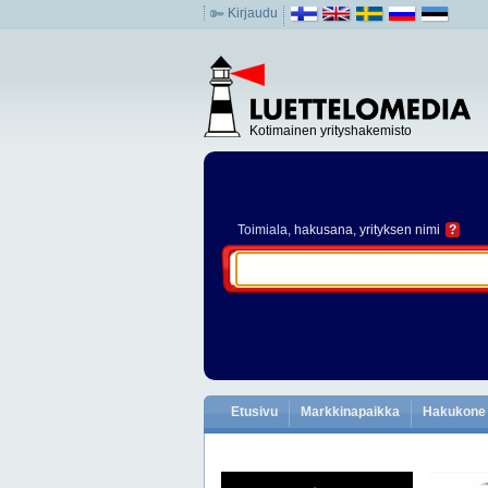
Kirjaudu
Kotimainen yrityshakemisto
Toimiala
, hakusana, yrityksen nimi
?
Etusivu
Markkinapaikka
Hakukone