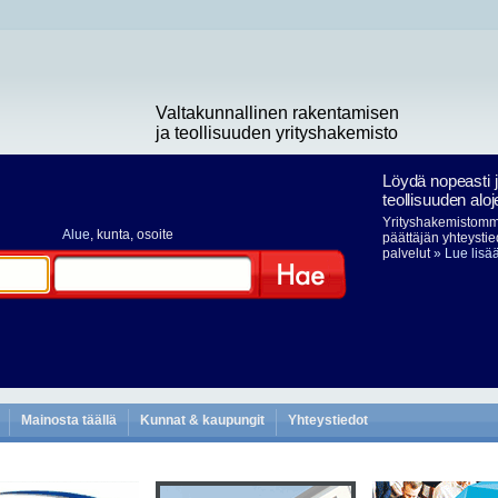
Valtakunnallinen rakentamisen
ja teollisuuden yrityshakemisto
Löydä nopeasti 
teollisuuden aloj
Yrityshakemistomme
Alue
, kunta, osoite
päättäjän yhteystie
palvelut
» Lue lisä
Hae
Mainosta täällä
Kunnat & kaupungit
Yhteystiedot