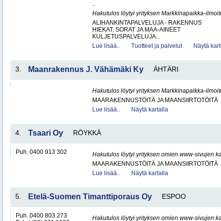
..
Hakutulos löytyi yrityksen Markkinapaikka-ilmoi
ALIHANKINTAPALVELUJA - RAKENNUS
HIEKAT, SORAT JA MAA-AINEET
KULJETUSPALVELUJA..
Lue lisää..
Tuotteet ja palvelut
Näytä kart
3.
Maanrakennus J. Vähämäki Ky
ÄHTÄRI
Hakutulos löytyi yrityksen Markkinapaikka-ilmoi
MAARAKENNUSTÖITÄ JA MAANSIIRTOTÖITÄ
Lue lisää..
Näytä kartalla
4.
Tsaari Oy
RÖYKKÄ
Puh. 0400 913 302
Hakutulos löytyi yrityksen omien www-sivujen ka
MAARAKENNUSTÖITÄ JA MAANSIIRTOTÖITÄ
Lue lisää..
Näytä kartalla
5.
Etelä-Suomen Timanttiporaus Oy
ESPOO
Puh. 0400 803 273
Hakutulos löytyi yrityksen omien www-sivujen ka