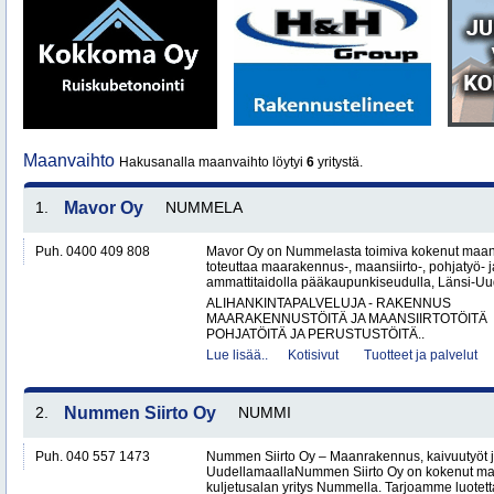
Maanvaihto
Hakusanalla maanvaihto löytyi
6
yritystä.
1.
Mavor Oy
NUMMELA
Puh. 0400 409 808
Mavor Oy on Nummelasta toimiva kokenut maanr
toteuttaa maarakennus-, maansiirto-, pohjatyö- j
ammattitaidolla pääkaupunkiseudulla, Länsi-Uud
ALIHANKINTAPALVELUJA - RAKENNUS
MAARAKENNUSTÖITÄ JA MAANSIIRTOTÖITÄ
POHJATÖITÄ JA PERUSTUSTÖITÄ..
Lue lisää..
Kotisivut
Tuotteet ja palvelut
2.
Nummen Siirto Oy
NUMMI
Puh. 040 557 1473
Nummen Siirto Oy – Maanrakennus, kaivuutyöt j
UudellamaallaNummen Siirto Oy on kokenut ma
kuljetusalan yritys Nummella. Tarjoamme luotett