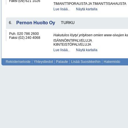
Faksi (09) 621 1026
TIMANTTIPORAUSTA JA TIMANTTISAHAUSTA
Lue lisää..
Näytä kartalla
6.
Pernon Huolto Oy
TURKU
Puh. 020 786 2600
Hakutulos löytyi yrityksen omien www-sivujen ka
Faksi (02) 240 4068
ISÄNNÖINTIPALVELUJA
KIINTEISTÖPALVELUJA
Lue lisää..
Näytä kartalla
Rekisteriseloste
Yhteystiedot
Palaute
Lisää Suosikkeihin
Hakemisto