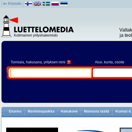
Kirjaudu
Valta
ja te
Kotimainen yrityshakemisto
Toimiala
, hakusana, yrityksen nimi
?
Alue
, kunta, osoite
Etusivu
Markkinapaikka
Hakukone
Mainosta täällä
Kunnat & 