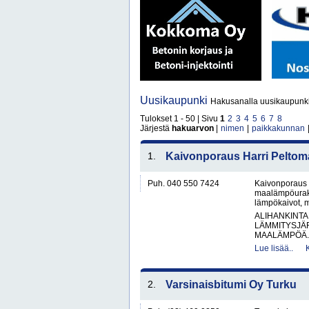
Uusikaupunki
Hakusanalla uusikaupunki
Tulokset 1 - 50 | Sivu
1
2
3
4
5
6
7
8
Järjestä
hakuarvon
|
nimen
|
paikkakunnan
1.
Kaivonporaus Harri Peltom
Puh. 040 550 7424
Kaivonporaus 
maalämpöurakoi
lämpökaivot, m
ALIHANKINTA
LÄMMITYSJÄ
MAALÄMPÖÄ.
Lue lisää..
2.
Varsinaisbitumi Oy Turku