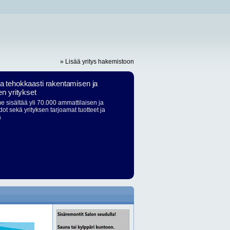
» Lisää yritys hakemistoon
ja tehokkaasti rakentamisen ja
en yritykset
 sisältää yli 70.000 ammattilaisen ja
dot sekä yrityksen tarjoamat tuotteet ja
ä