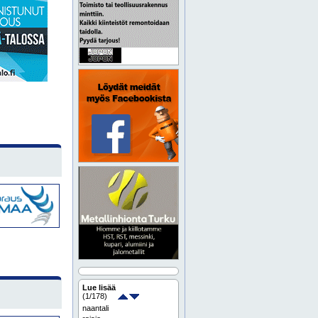
Lue lisää
(
1
/178)
naantali