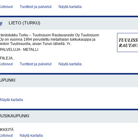
Kotisivut
Tuotteet ja palvelut
Näytä kartalla
y
LIETO (TURKU)
a terästukku Turku – Tuulissuon Rautavarasto Oy Tuulissuon
Oy on vuonna 1994 perustettu metallialan tukkukauppa ja
iedon Tuulissuolla, aivan Turun lähellä. Yr..
PALVELUJA - METALLI
IILEJA..
Kotisivut
Tuotteet ja palvelut
Näytä kartalla
UPUNKI
Näytä kartalla
UUSIKAUPUNKI
IKKEITÄ
Kotisivut
Näytä kartalla