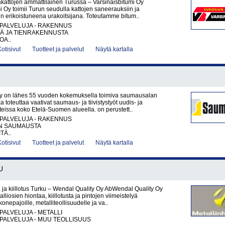
kattojen ammattilainen Turussa – Varsinaisbitumi Oy
i Oy toimii Turun seudulla kattojen saneerauksiin ja
hin erikoistuneena urakoitsijana. Toteutamme bitum..
PALVELUJA - RAKENNUS
TÄ JA TIENRAKENNUSTA
OA..
Kotisivut
Tuotteet ja palvelut
Näytä kartalla
 on lähes 55 vuoden kokemuksella toimiva saumausalan
oka toteuttaa vaativat saumaus- ja tiivistystyöt uudis- ja
issa koko Etelä-Suomen alueella. on perustett..
PALVELUJA - RAKENNUS
N SAUMAUSTA
TÄ..
Kotisivut
Tuotteet ja palvelut
Näytä kartalla
U
a ja kiillotus Turku – Wendal Quality Oy AbWendal Quality Oy
lliosien hiontaa, kiillotusta ja pintojen viimeistelyä
onepajoille, metalliteollisuudelle ja va..
PALVELUJA - METALLI
PALVELUJA - MUU TEOLLISUUS