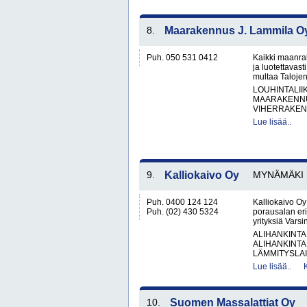
8.
Maarakennus J. Lammila O
Puh. 050 531 0412
Kaikki maanra
ja luotettavas
multaa Taloje
LOUHINTALII
MAARAKENNU
VIHERRAKEN
Lue lisää..
9.
Kalliokaivo Oy
MYNÄMÄKI
Puh. 0400 124 124
Kalliokaivo O
Puh. (02) 430 5324
porausalan erik
yrityksiä Vars
ALIHANKINTA
ALIHANKINTA
LÄMMITYSLAIT
Lue lisää..
10.
Suomen Massalattiat Oy