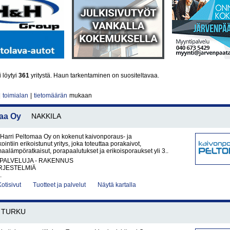
 löytyi
361
yritystä. Haun tarkentaminen on suositeltavaa.
|
toimialan
|
tietomäärän
mukaan
aa Oy
NAKKILA
Harri Peltomaa Oy on kokenut kaivonporaus- ja
ntiin erikoistunut yritys, joka toteuttaa porakaivot,
aalämpöratkaisut, porapaalutukset ja erikoisporaukset yli 3..
PALVELUJA - RAKENNUS
RJESTELMIÄ
.
Kotisivut
Tuotteet ja palvelut
Näytä kartalla
TURKU