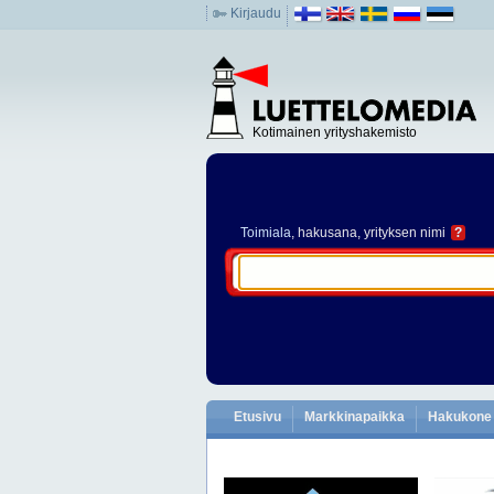
Kirjaudu
Kotimainen yrityshakemisto
Toimiala
, hakusana, yrityksen nimi
?
Etusivu
Markkinapaikka
Hakukone