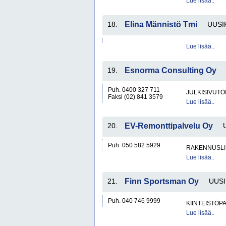
Lue lisää..
18.
Elina Männistö Tmi
UUSI
Lue lisää..
19.
Esnorma Consulting Oy
Puh. 0400 327 711
JULKISIVUTÖ
Faksi (02) 841 3579
Lue lisää..
20.
EV-Remonttipalvelu Oy
Puh. 050 582 5929
RAKENNUSLI
Lue lisää..
21.
Finn Sportsman Oy
UUS
Puh. 040 746 9999
KIINTEISTÖP
Lue lisää..