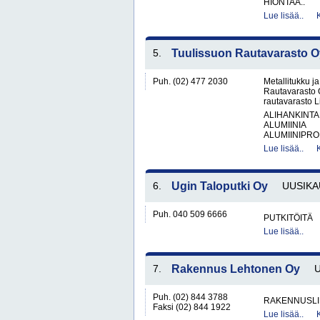
HIONTAA..
Lue lisää..
5.
Tuulissuon Rautavarasto O
Puh. (02) 477 2030
Metallitukku j
Rautavarasto 
rautavarasto L
ALIHANKINTA
ALUMIINIA
ALUMIINIPROF
Lue lisää..
6.
Ugin Taloputki Oy
UUSIKA
Puh. 040 509 6666
PUTKITÖITÄ
Lue lisää..
7.
Rakennus Lehtonen Oy
Puh. (02) 844 3788
RAKENNUSLI
Faksi (02) 844 1922
Lue lisää..