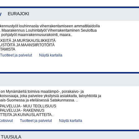
y
EURAJOKI
kennustyöt louhinnasta viherrakentamiseen ammattitaidolla
ti. Maarakennus Louhintatyöt Viherrakentaminen Seulottua
n pohjatyöt maanrakennusurakointi, maara..
KKEITÄ JA MURSKAUSLIIKKEITÄ
STÖITÄ JA MAANSIIRTOTÖITÄ
TAMISTA
Tuotteet ja palvelut
Näytä kartalla
y on Mynämäellä toimiva maalämpö-, porakaivo- ja
oisosaaja, joka palvelee yksityisiä asiakkaita, taloyhtiöitä ja
inais-Suomessa ja eteläisessä Satakunnassa. ..
PALVELUJA - MUU TEOLLISUUS
PALVELUJA - RAKENNUS
TEITA JA KUIVAUSLAITTEITA..
Kotisivut
Tuotteet ja palvelut
Näytä kartalla
TUUSULA