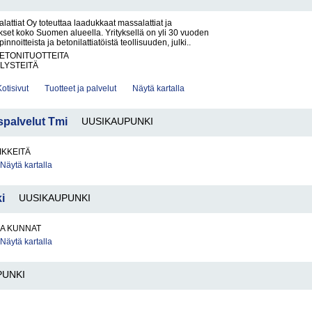
ttiat Oy toteuttaa laadukkaat massalattiat ja
ukset koko Suomen alueella. Yrityksellä on yli 30 vuoden
innoitteista ja betonilattiatöistä teollisuuden, julki..
BETONITUOTTEITA
LYSTEITÄ
Kotisivut
Tuotteet ja palvelut
Näytä kartalla
palvelut Tmi
UUSIKAUPUNKI
IKKEITÄ
Näytä kartalla
i
UUSIKAUPUNKI
JA KUNNAT
Näytä kartalla
PUNKI