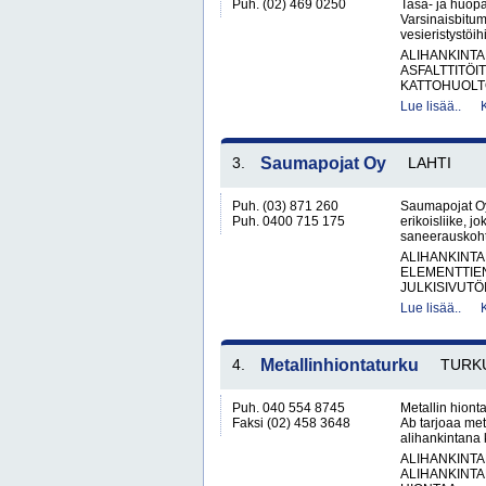
Puh. (02) 469 0250
Tasa- ja huopa
Varsinaisbitum
vesieristystöi
ALIHANKINTA
ASFALTTITÖI
KATTOHUOLT
Lue lisää..
3.
Saumapojat Oy
LAHTI
Puh. (03) 871 260
Saumapojat Oy
Puh. 0400 715 175
erikoisliike, j
saneerauskohte
ALIHANKINTA
ELEMENTTIE
JULKISIVUTÖI
Lue lisää..
4.
Metallinhiontaturku
TURK
Puh. 040 554 8745
Metallin hiont
Faksi (02) 458 3648
Ab tarjoaa meta
alihankintana k
ALIHANKINTA
ALIHANKINTA