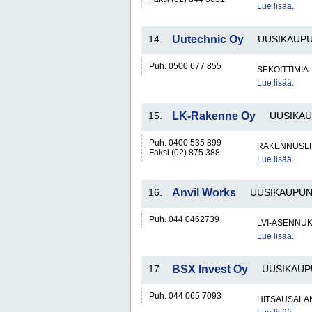
Lue lisää..
14.
Uutechnic Oy
UUSIKAUPU
Puh. 0500 677 855
SEKOITTIMIA
Lue lisää..
15.
LK-Rakenne Oy
UUSIKAU
Puh. 0400 535 899
RAKENNUSLI
Faksi (02) 875 388
Lue lisää..
16.
Anvil Works
UUSIKAUPUN
Puh. 044 0462739
LVI-ASENNUK
Lue lisää..
17.
BSX Invest Oy
UUSIKAUP
Puh. 044 065 7093
HITSAUSALAN