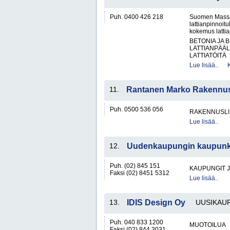
Puh. 0400 426 218
Suomen Massala
lattianpinnoit
kokemus lattiap
BETONIA JA 
LATTIANPÄÄL
LATTIATÖITÄ
Lue lisää..
11.
Rantanen Marko Rakennus
Puh. 0500 536 056
RAKENNUSLI
Lue lisää..
12.
Uudenkaupungin kaupunk
Puh. (02) 845 151
KAUPUNGIT 
Faksi (02) 8451 5312
Lue lisää..
13.
IDIS Design Oy
UUSIKAU
Puh. 040 833 1200
MUOTOILUA
Faksi (02) 844 3031