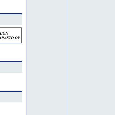
kiinteistölämpöpumppu
loviisa
lämpökaivo
lämpökaivo kaarina
lämpökaivo lieto
lämpökaivo masku
lämpökaivo mynämäki
lämpökaivo naantali
lämpökaivo nousiainen
lämpökaivo paimio
lämpökaivo pori
lämpökaivo raisio
lämpökaivo rauma
lämpökaivo turku
lämpökaivo uusikaupunki
lämpökaivon poraus
lämpökaivot
maalämpö
maalämpö aura
maalämpö eura
maalämpö eurajoki
maalämpö kaarina
maalämpö kustavi
maalämpö laitila
maalämpö lieto
maalämpö masku
maalämpö mynämäki
maalämpö naantali
maalämpö nousiainen
maalämpö paimio