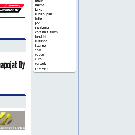
raisio
rauma
turku
uusikaupunki
laitila
pori
satakunta
varsinais-suomi
helsinki
uusimaa
kaarina
salo
espoo
eura
eurajoki
järvenpää
kerava
kustavi
lohja
porvoo
sipoo
tuusula
vantaa
vihti
energiakaivo
erikoisporaukset
huittinen
kaivonporaus
kaivonporausta
kankaanpää