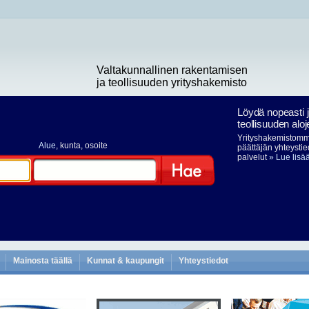
Valtakunnallinen rakentamisen
ja teollisuuden yrityshakemisto
Löydä nopeasti 
teollisuuden aloj
Yrityshakemistomme
Alue
, kunta, osoite
päättäjän yhteystie
palvelut
» Lue lisä
Hae
Mainosta täällä
Kunnat & kaupungit
Yhteystiedot