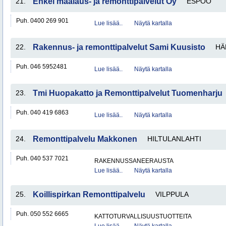
21.
Enkel maalaus- ja remonttipalvelut Oy
ESPOO
Puh. 0400 269 901
Lue lisää..
Näytä kartalla
22.
Rakennus- ja remonttipalvelut Sami Kuusisto
HÄ
Puh. 046 5952481
Lue lisää..
Näytä kartalla
23.
Tmi Huopakatto ja Remonttipalvelut Tuomenharju
Puh. 040 419 6863
Lue lisää..
Näytä kartalla
24.
Remonttipalvelu Makkonen
HILTULANLAHTI
Puh. 040 537 7021
RAKENNUSSANEERAUSTA
Lue lisää..
Näytä kartalla
25.
Koillispirkan Remonttipalvelu
VILPPULA
Puh. 050 552 6665
KATTOTURVALLISUUSTUOTTEITA