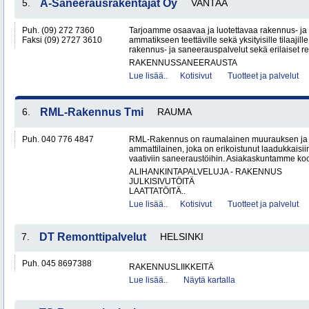
5.
A-Saneerausrakentajat Oy
VANTAA
Puh. (09) 272 7360
Tarjoamme osaavaa ja luotettavaa rakennus- ja
Faksi (09) 2727 3610
ammatikseen teettäville sekä yksityisille tilaaji
rakennus- ja saneerauspalvelut sekä erilaiset re
RAKENNUSSANEERAUSTA
Lue lisää..
Kotisivut
Tuotteet ja palvelut
6.
RML-Rakennus Tmi
RAUMA
Puh. 040 776 4847
RML-Rakennus on raumalainen muurauksen ja 
ammattilainen, joka on erikoistunut laadukkais
vaativiin saneeraustöihin. Asiakaskuntamme koos
ALIHANKINTAPALVELUJA - RAKENNUS
JULKISIVUTÖITÄ
LAATTATÖITÄ..
Lue lisää..
Kotisivut
Tuotteet ja palvelut
7.
DT Remonttipalvelut
HELSINKI
Puh. 045 8697388
RAKENNUSLIIKKEITÄ
Lue lisää..
Näytä kartalla