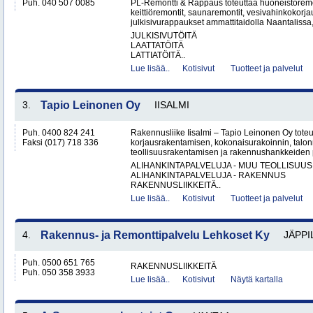
Puh. 040 507 0085
PL-Remontti & Rappaus toteuttaa huoneistoremon
keittiöremontit, saunaremontit, vesivahinkokorj
julkisivurappaukset ammattitaidolla Naantalissa
JULKISIVUTÖITÄ
LAATTATÖITÄ
LATTIATÖITÄ..
Lue lisää..
Kotisivut
Tuotteet ja palvelut
3.
Tapio Leinonen Oy
IISALMI
Puh. 0400 824 241
Rakennusliike Iisalmi – Tapio Leinonen Oy tote
Faksi (017) 718 336
korjausrakentamisen, kokonaisurakoinnin, talo
teollisuusrakentamisen ja rakennushankkeiden p
ALIHANKINTAPALVELUJA - MUU TEOLLISUUS
ALIHANKINTAPALVELUJA - RAKENNUS
RAKENNUSLIIKKEITÄ..
Lue lisää..
Kotisivut
Tuotteet ja palvelut
4.
Rakennus- ja Remonttipalvelu Lehkoset Ky
JÄPPI
Puh. 0500 651 765
RAKENNUSLIIKKEITÄ
Puh. 050 358 3933
Lue lisää..
Kotisivut
Näytä kartalla