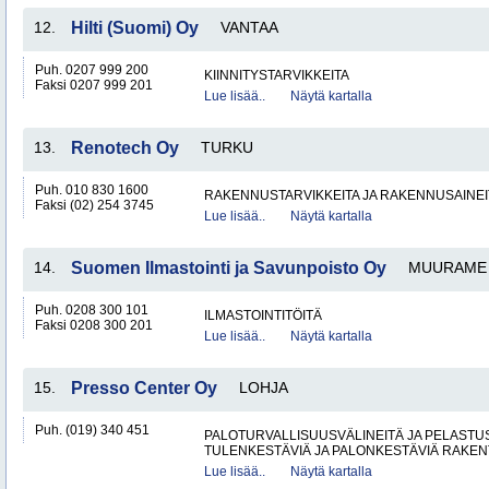
12.
Hilti (Suomi) Oy
VANTAA
Puh. 0207 999 200
KIINNITYSTARVIKKEITA
Faksi 0207 999 201
Lue lisää..
Näytä kartalla
13.
Renotech Oy
TURKU
Puh. 010 830 1600
RAKENNUSTARVIKKEITA JA RAKENNUSAINEI
Faksi (02) 254 3745
Lue lisää..
Näytä kartalla
14.
Suomen Ilmastointi ja Savunpoisto Oy
MUURAME
Puh. 0208 300 101
ILMASTOINTITÖITÄ
Faksi 0208 300 201
Lue lisää..
Näytä kartalla
15.
Presso Center Oy
LOHJA
Puh. (019) 340 451
PALOTURVALLISUUSVÄLINEITÄ JA PELASTU
TULENKESTÄVIÄ JA PALONKESTÄVIÄ RAKEN
Lue lisää..
Näytä kartalla