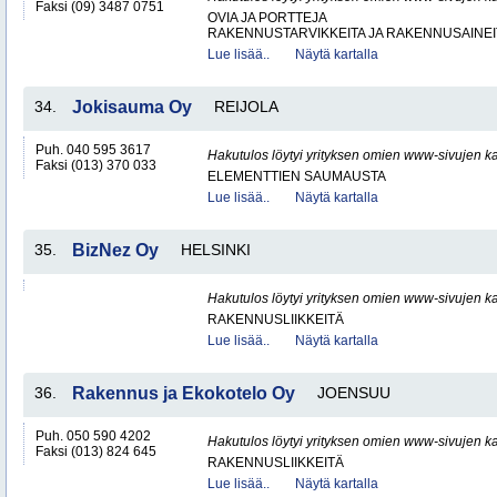
Faksi (09) 3487 0751
OVIA JA PORTTEJA
RAKENNUSTARVIKKEITA JA RAKENNUSAINEI
Lue lisää..
Näytä kartalla
34.
Jokisauma Oy
REIJOLA
Puh. 040 595 3617
Hakutulos löytyi yrityksen omien www-sivujen ka
Faksi (013) 370 033
ELEMENTTIEN SAUMAUSTA
Lue lisää..
Näytä kartalla
35.
BizNez Oy
HELSINKI
Hakutulos löytyi yrityksen omien www-sivujen ka
RAKENNUSLIIKKEITÄ
Lue lisää..
Näytä kartalla
36.
Rakennus ja Ekokotelo Oy
JOENSUU
Puh. 050 590 4202
Hakutulos löytyi yrityksen omien www-sivujen ka
Faksi (013) 824 645
RAKENNUSLIIKKEITÄ
Lue lisää..
Näytä kartalla