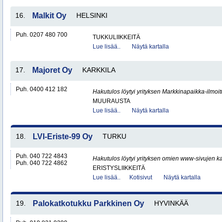
16.
Malkit Oy
HELSINKI
Puh. 0207 480 700
TUKKULIIKKEITÄ
Lue lisää..
Näytä kartalla
17.
Majoret Oy
KARKKILA
Puh. 0400 412 182
Hakutulos löytyi yrityksen Markkinapaikka-ilmoi
MUURAUSTA
Lue lisää..
Näytä kartalla
18.
LVI-Eriste-99 Oy
TURKU
Puh. 040 722 4843
Hakutulos löytyi yrityksen omien www-sivujen ka
Puh. 040 722 4862
ERISTYSLIIKKEITÄ
Lue lisää..
Kotisivut
Näytä kartalla
19.
Palokatkotukku Parkkinen Oy
HYVINKÄÄ