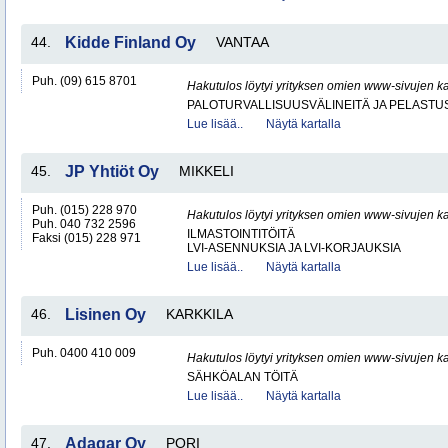
44.
Kidde Finland Oy
VANTAA
Puh. (09) 615 8701
Hakutulos löytyi yrityksen omien www-sivujen ka
PALOTURVALLISUUSVÄLINEITÄ JA PELASTU
Lue lisää..
Näytä kartalla
45.
JP Yhtiöt Oy
MIKKELI
Puh. (015) 228 970
Hakutulos löytyi yrityksen omien www-sivujen ka
Puh. 040 732 2596
ILMASTOINTITÖITÄ
Faksi (015) 228 971
LVI-ASENNUKSIA JA LVI-KORJAUKSIA
Lue lisää..
Näytä kartalla
46.
Lisinen Oy
KARKKILA
Puh. 0400 410 009
Hakutulos löytyi yrityksen omien www-sivujen ka
SÄHKÖALAN TÖITÄ
Lue lisää..
Näytä kartalla
47.
Adagar Oy
PORI