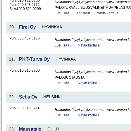
Puh. 010 821 0200
Hakutulos löytyi yrityksen omien www-sivujen ka
Puh. 040 848 2712
PALOTURVALLISUUSVÄLINEITÄ JA PELASTU
Faksi 010 821 0299
Lue lisää..
Kotisivut
Näytä kartalla
20.
Firel Oy
HYVINKÄÄ
Puh. 050 467 8176
Hakutulos löytyi yrityksen omien www-sivujen ka
Lue lisää..
Näytä kartalla
21.
PKT-Turva Oy
HYVINKÄÄ
Puh. 010 315 8800
Hakutulos löytyi yrityksen omien www-sivujen ka
PALOSUOJAUSTA
Lue lisää..
Näytä kartalla
22.
Setja Oy
HELSINKI
Puh. 050 540 3211
Hakutulos löytyi yrityksen omien www-sivujen ka
Lue lisää..
Näytä kartalla
23.
Massatalo
OULU