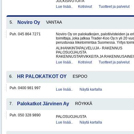
JULKISIVUTÖITÄ
Lue lisää..
Kotisivut
Tuotteet ja palvelut
5.
Noviro Oy
VANTAA
Puh. 045 864 7271
Noviro Oy on palokatkojen, palotiivisteiden ja eri
toimittaja, joka jatkaa Trader-Koo Oy:n yli 20
perustuvaa liiketoimintaa Suomessa. Yritys toimitt
ALIHANKINTAPALVELUJA - RAKENNUS
PALOSUOJAUSTA
RAKENNUSTARVIKKEITA JA RAKENNUSAINEIT
Lue lisää..
Kotisivut
Tuotteet ja palvelut
6.
HR PALOKATKOT OY
ESPOO
Puh. 0400 981 997
Lue lisää..
Näytä kartalla
7.
Palokatkot Järvinen Ay
RÖYKKÄ
Puh. 050 328 9890
PALOSUOJAUSTA
Lue lisää..
Näytä kartalla