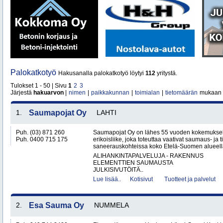
Palokatkotyö
Hakusanalla palokatkotyö löytyi
112
yritystä.
Tulokset 1 - 50 | Sivu
1
2
3
Järjestä
hakuarvon
|
nimen
|
paikkakunnan
|
toimialan
|
tietomäärän
mukaan
1.
Saumapojat Oy
LAHTI
Puh. (03) 871 260
Saumapojat Oy on lähes 55 vuoden kokemuksel
Puh. 0400 715 175
erikoisliike, joka toteuttaa vaativat saumaus- ja ti
saneerauskohteissa koko Etelä-Suomen alueella.
ALIHANKINTAPALVELUJA - RAKENNUS
ELEMENTTIEN SAUMAUSTA
JULKISIVUTÖITÄ..
Lue lisää..
Kotisivut
Tuotteet ja palvelut
2.
Esa Sauma Oy
NUMMELA