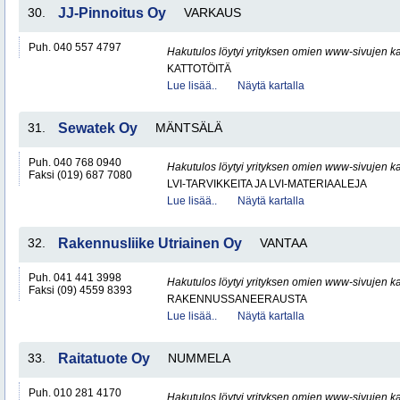
30.
JJ-Pinnoitus Oy
VARKAUS
Puh. 040 557 4797
Hakutulos löytyi yrityksen omien www-sivujen ka
KATTOTÖITÄ
Lue lisää..
Näytä kartalla
31.
Sewatek Oy
MÄNTSÄLÄ
Puh. 040 768 0940
Hakutulos löytyi yrityksen omien www-sivujen ka
Faksi (019) 687 7080
LVI-TARVIKKEITA JA LVI-MATERIAALEJA
Lue lisää..
Näytä kartalla
32.
Rakennusliike Utriainen Oy
VANTAA
Puh. 041 441 3998
Hakutulos löytyi yrityksen omien www-sivujen ka
Faksi (09) 4559 8393
RAKENNUSSANEERAUSTA
Lue lisää..
Näytä kartalla
33.
Raitatuote Oy
NUMMELA
Puh. 010 281 4170
Hakutulos löytyi yrityksen omien www-sivujen ka