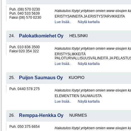
Puh. (08) 570 0230
Hakutulos löytyi yrityksen omien www-sivujen ka
Puh. 040 533 5639
ERISTYSAINEITA JA ERISTYSTARVIKKEITA
Faksi (08) 570 0230
Lue lisää..
Näytä kartalla
24.
Palokatkomiehet Oy
HELSINKI
Puh. 010 836 3500
Hakutulos löytyi yrityksen omien www-sivujen ka
Faksi 020 354 322
ERISTYSLIIKKEITÄ
PALOTURVALLISUUSVÄLINEITÄ JA PELASTU
Lue lisää..
Näytä kartalla
25.
Puijon Saumaus Oy
KUOPIO
Puh. 0440 578 275
Hakutulos löytyi yrityksen omien www-sivujen ka
ELEMENTTIEN SAUMAUSTA
Lue lisää..
Näytä kartalla
26.
Remppa-Henkka Oy
NURMES
Puh. 050 375 6654
Hakutulos löytyi yrityksen omien www-sivujen ka