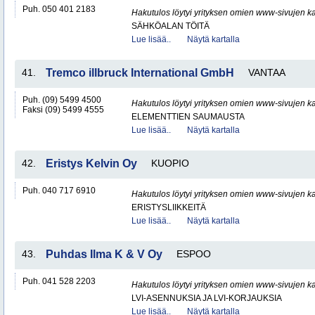
Puh. 050 401 2183
Hakutulos löytyi yrityksen omien www-sivujen ka
SÄHKÖALAN TÖITÄ
Lue lisää..
Näytä kartalla
41.
Tremco illbruck International GmbH
VANTAA
Puh. (09) 5499 4500
Hakutulos löytyi yrityksen omien www-sivujen ka
Faksi (09) 5499 4555
ELEMENTTIEN SAUMAUSTA
Lue lisää..
Näytä kartalla
42.
Eristys Kelvin Oy
KUOPIO
Puh. 040 717 6910
Hakutulos löytyi yrityksen omien www-sivujen ka
ERISTYSLIIKKEITÄ
Lue lisää..
Näytä kartalla
43.
Puhdas Ilma K & V Oy
ESPOO
Puh. 041 528 2203
Hakutulos löytyi yrityksen omien www-sivujen ka
LVI-ASENNUKSIA JA LVI-KORJAUKSIA
Lue lisää..
Näytä kartalla