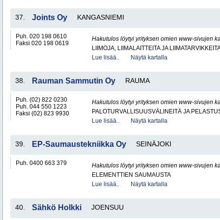
37.
Joints Oy
KANGASNIEMI
Puh. 020 198 0610
Hakutulos löytyi yrityksen omien www-sivujen ka
Faksi 020 198 0619
LIIMOJA, LIIMALAITTEITA JA LIIMATARVIKKEIT
Lue lisää..
Näytä kartalla
38.
Rauman Sammutin Oy
RAUMA
Puh. (02) 822 0230
Hakutulos löytyi yrityksen omien www-sivujen ka
Puh. 044 550 1223
PALOTURVALLISUUSVÄLINEITÄ JA PELASTU
Faksi (02) 823 9930
Lue lisää..
Näytä kartalla
39.
EP-Saumaustekniikka Oy
SEINÄJOKI
Puh. 0400 663 379
Hakutulos löytyi yrityksen omien www-sivujen ka
ELEMENTTIEN SAUMAUSTA
Lue lisää..
Näytä kartalla
40.
Sähkö Holkki
JOENSUU