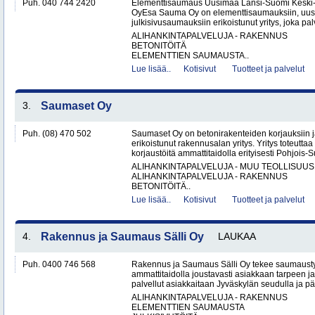
Puh. 040 744 2420
Elementtisaumaus Uusimaa Länsi-Suomi Kesk
OyEsa Sauma Oy on elementtisaumauksiin, uus
julkisivusaumauksiin erikoistunut yritys, joka pal
ALIHANKINTAPALVELUJA - RAKENNUS
BETONITÖITÄ
ELEMENTTIEN SAUMAUSTA..
Lue lisää..
Kotisivut
Tuotteet ja palvelut
3.
Saumaset Oy
Puh. (08) 470 502
Saumaset Oy on betonirakenteiden korjauksiin 
erikoistunut rakennusalan yritys. Yritys toteutta
korjaustöitä ammattitaidolla erityisesti Pohjois-
ALIHANKINTAPALVELUJA - MUU TEOLLISUUS
ALIHANKINTAPALVELUJA - RAKENNUS
BETONITÖITÄ..
Lue lisää..
Kotisivut
Tuotteet ja palvelut
4.
Rakennus ja Saumaus Sälli Oy
LAUKAA
Puh. 0400 746 568
Rakennus ja Saumaus Sälli Oy tekee saumaustyö
ammattitaidolla joustavasti asiakkaan tarpeen j
palvellut asiakkaitaan Jyväskylän seudulla ja p
ALIHANKINTAPALVELUJA - RAKENNUS
ELEMENTTIEN SAUMAUSTA