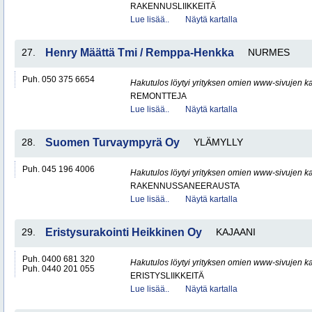
RAKENNUSLIIKKEITÄ
Lue lisää..
Näytä kartalla
27.
Henry Määttä Tmi / Remppa-Henkka
NURMES
Puh. 050 375 6654
Hakutulos löytyi yrityksen omien www-sivujen ka
REMONTTEJA
Lue lisää..
Näytä kartalla
28.
Suomen Turvaympyrä Oy
YLÄMYLLY
Puh. 045 196 4006
Hakutulos löytyi yrityksen omien www-sivujen ka
RAKENNUSSANEERAUSTA
Lue lisää..
Näytä kartalla
29.
Eristysurakointi Heikkinen Oy
KAJAANI
Puh. 0400 681 320
Hakutulos löytyi yrityksen omien www-sivujen ka
Puh. 0440 201 055
ERISTYSLIIKKEITÄ
Lue lisää..
Näytä kartalla