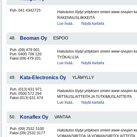
Puh. 041 4342725
Hakutulos löytyi yrityksen omien www-sivujen ka
RAKENNUSLIIKKEITÄ
Lue lisää..
Näytä kartalla
48.
Beoman Oy
ESPOO
Puh. (09) 479 001
Hakutulos löytyi yrityksen omien www-sivujen ka
Puh. 0400 706 120
TYÖKALUJA
Faksi (09) 479 201
Lue lisää..
Näytä kartalla
49.
Kata-Electronics Oy
YLÄMYLLY
Puh. (013) 631 971
Hakutulos löytyi yrityksen omien www-sivujen ka
Puh. 0500 572 294
MITTAUSLAITTEITA JA TUTKIMUSLAITTEITA
Faksi (013) 631 474
Lue lisää..
Näytä kartalla
50.
Konaflex Oy
VANTAA
Puh. (09) 2532 3100
Hakutulos löytyi yrityksen omien www-sivujen ka
Faksi (09) 2532 3177
VOIMANSIIRTOA JA VOIMANSIIRTOLAITTEITA