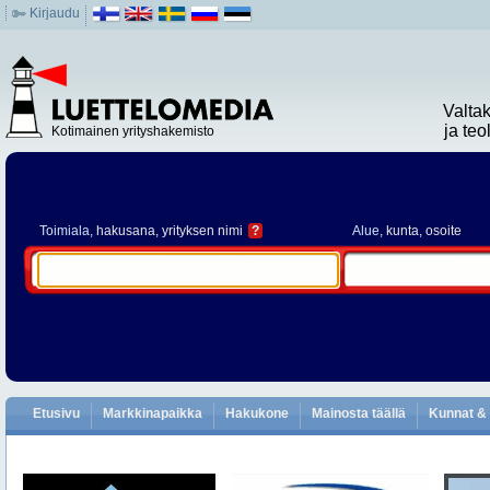
Kirjaudu
Valta
ja te
Kotimainen yrityshakemisto
Toimiala
, hakusana, yrityksen nimi
?
Alue
, kunta, osoite
Etusivu
Markkinapaikka
Hakukone
Mainosta täällä
Kunnat & 