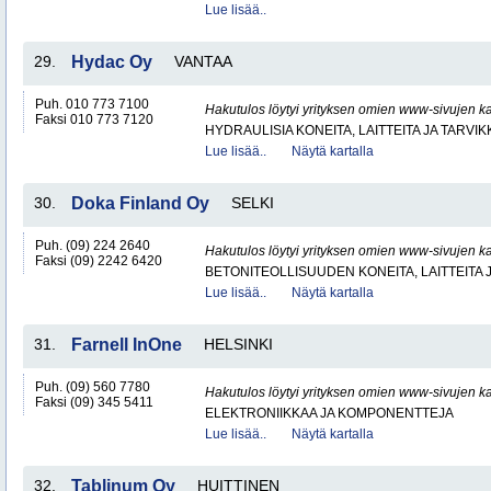
Lue lisää..
29.
Hydac Oy
VANTAA
Puh. 010 773 7100
Hakutulos löytyi yrityksen omien www-sivujen ka
Faksi 010 773 7120
HYDRAULISIA KONEITA, LAITTEITA JA TARVIK
Lue lisää..
Näytä kartalla
30.
Doka Finland Oy
SELKI
Puh. (09) 224 2640
Hakutulos löytyi yrityksen omien www-sivujen ka
Faksi (09) 2242 6420
BETONITEOLLISUUDEN KONEITA, LAITTEITA J
Lue lisää..
Näytä kartalla
31.
Farnell InOne
HELSINKI
Puh. (09) 560 7780
Hakutulos löytyi yrityksen omien www-sivujen ka
Faksi (09) 345 5411
ELEKTRONIIKKAA JA KOMPONENTTEJA
Lue lisää..
Näytä kartalla
32.
Tablinum Oy
HUITTINEN