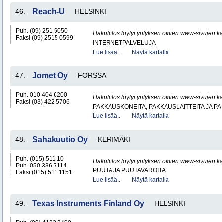
46.
Reach-U
HELSINKI
Puh. (09) 251 5050
Hakutulos löytyi yrityksen omien www-sivujen ka
Faksi (09) 2515 0599
INTERNETPALVELUJA
Lue lisää..
Näytä kartalla
47.
Jomet Oy
FORSSA
Puh. 010 404 6200
Hakutulos löytyi yrityksen omien www-sivujen ka
Faksi (03) 422 5706
PAKKAUSKONEITA, PAKKAUSLAITTEITA JA P
Lue lisää..
Näytä kartalla
48.
Sahakuutio Oy
KERIMÄKI
Puh. (015) 511 10
Hakutulos löytyi yrityksen omien www-sivujen ka
Puh. 050 336 7114
PUUTA JA PUUTAVAROITA
Faksi (015) 511 1151
Lue lisää..
Näytä kartalla
49.
Texas Instruments Finland Oy
HELSINKI