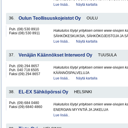
Lue lisää..
Näytä kartalla
36.
Oulun Teollisuuskojeistot Oy
OULU
Puh. (08) 530 8910
Hakutulos löytyi yrityksen omien www-sivujen ka
Faksi (08) 530 8911
SÄHKÖKESKUKSIA, SÄHKÖKOJEISTOJA JA S
Lue lisää..
Näytä kartalla
37.
Venäjän Käännökset Interword Oy
TUUSULA
Puh. (09) 294 8657
Hakutulos löytyi yrityksen omien www-sivujen ka
Puh. 040 718 6505
KÄÄNNÖSPALVELUJA
Faksi (09) 294 8657
Lue lisää..
Näytä kartalla
38.
EL-EX Sähköpörssi Oy
HELSINKI
Puh. (09) 684 0480
Hakutulos löytyi yrityksen omien www-sivujen ka
Faksi (09) 6840 4860
ENERGIAN MYYNTIÄ JA JAKELUA
Lue lisää..