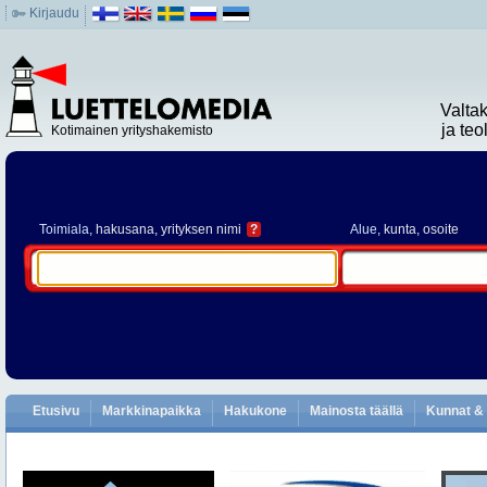
Kirjaudu
Valta
ja te
Kotimainen yrityshakemisto
Toimiala
, hakusana, yrityksen nimi
?
Alue
, kunta, osoite
Etusivu
Markkinapaikka
Hakukone
Mainosta täällä
Kunnat & 