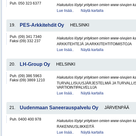
Puh. 050 323 6377
Hakutulos löytyi yrityksen omien www-sivujen ka
Lue lisää..
Näytä kartalla
19.
PES-Arkkitehdit Oy
HELSINKI
Puh. (09) 341 7340
Hakutulos löytyi yrityksen omien www-sivujen ka
Faksi (09) 332 237
ARKKITEHTEJÄ JA ARKKITEHTITOIMISTOJA
Lue lisää..
Näytä kartalla
20.
LH-Group Oy
HELSINKI
Puh. (09) 386 5963
Hakutulos löytyi yrityksen omien www-sivujen ka
Faksi (09) 3869 1210
TURVALLISUUSJÄRJESTELMIÄ JA TURVALL
VARTIOINTIPALVELUJA
Lue lisää..
Näytä kartalla
21.
Uudenmaan Saneerauspalvelu Oy
JÄRVENPÄÄ
Puh. 0400 400 978
Hakutulos löytyi yrityksen omien www-sivujen ka
RAKENNUSLIIKKEITÄ
Lue lisää..
Näytä kartalla