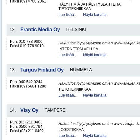
Faksi (09) 4780 2061
HÄLYTTIMIÄ JA HÄLYTYSLAITTEITA
TIETOTEKNIIKKAA
Lue lisää..
Näytä kartalla
12.
Frantic Media Oy
HELSINKI
Puh. 010 778 9000
Hakutulos löytyi yrityksen omien www-sivujen ka
Faksi 010 778 9019
INTERNETPALVELUJA
Lue lisää..
Näytä kartalla
13.
Targus Finland Oy
NUMMELA
Puh. 040 542 0244
Hakutulos löytyi yrityksen omien www-sivujen ka
Faksi (09) 5681 1280
TIETOTEKNIIKKAA
Lue lisää..
Näytä kartalla
14.
Visy Oy
TAMPERE
Puh. (03) 211 0403
Hakutulos löytyi yrityksen omien www-sivujen ka
Puh. 0500 891 794
LOGISTIIKKAA
Faksi (03) 211 0402
Lue lisää..
Näytä kartalla