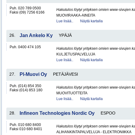
Puh. 020 789 0500
Hakutulos löytyi yrityksen omien www-sivujen ka
Faksi (09) 7256 6166
MUOVIRAAKA-AINEITA
Lue lisää..
Näytä kartalla
26.
Jan Ankelo Ky
YPÄJÄ
Puh. 0400 474 105
Hakutulos löytyi yrityksen omien www-sivujen ka
KULJETUSPALVELUJA
Lue lisää..
Näytä kartalla
27.
Pl-Muovi Oy
PETÄJÄVESI
Puh. (014) 854 350
Hakutulos löytyi yrityksen omien www-sivujen ka
Faksi (014) 853 180
MUOVITUOTTEITA
Lue lisää..
Näytä kartalla
28.
Infineon Technologies Nordic Oy
ESPOO
Puh. 010 680 8400
Hakutulos löytyi yrityksen omien www-sivujen ka
Faksi 010 680 8401
ALIHANKINTAPALVELUJA - ELEKTRONIIKKA