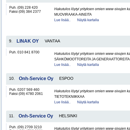
Puh. (09) 228 420
Hakutulos löytyi yrityksen omien www-sivujen ka
Faksi (09) 384 2377
MUOVIRAAKA-AINEITA
Lue lisää..
Näytä kartalla
9.
LINAK OY
VANTAA
Puh. 010 841 8700
Hakutulos löytyi yrityksen omien www-sivujen ka
SÄHKÖMOOTTOREITA JA GENERAATTOREITA
Lue lisää..
Näytä kartalla
10.
Onh-Service Oy
ESPOO
Puh. 0207 569 460
Hakutulos löytyi yrityksen omien www-sivujen ka
Faksi (09) 4780 2061
TIETOTEKNIIKKAA
Lue lisää..
Näytä kartalla
11.
Onh-Service Oy
HELSINKI
Puh. (09) 2709 3210
Hakutulos löytyi yrityksen omien www-sivujen ka