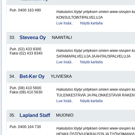
Puh. 0400 163 490
Hakutulos löytyi yrityksen omien www-sivujen ka
KONSULTOINTIPALVELUJA
Lue lisää..
Näytä kartalla
33.
Stevena Oy
NAANTALI
Puh. (02) 433 8300
Hakutulos löytyi yrityksen omien www-sivujen ka
Faksi (02) 433 8340
SATAMAPALVELUJA JA AHTAUSPALVELUJA
Lue lisää..
Näytä kartalla
34.
Bet-Ker Oy
YLIVIESKA
Puh. (08) 410 5600
Hakutulos löytyi yrityksen omien www-sivujen ka
Faksi (08) 410 5630
TULENKESTÄVIÄ JA PALONKESTÄVIÄ RAKEN
Lue lisää..
Näytä kartalla
35.
Lapland Staff
MUONIO
Puh. 0400 164 730
Hakutulos löytyi yrityksen omien www-sivujen ka
HENKILÖSTÖVUOKRAUSTA JA TYÖVOIMANV