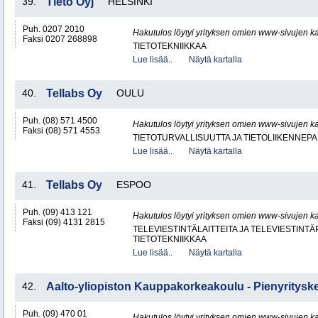
39.
Tieto Oyj
HELSINKI
Puh. 0207 2010
Hakutulos löytyi yrityksen omien www-sivujen ka
Faksi 0207 268898
TIETOTEKNIIKKAA
Lue lisää..
Näytä kartalla
40.
Tellabs Oy
OULU
Puh. (08) 571 4500
Hakutulos löytyi yrityksen omien www-sivujen ka
Faksi (08) 571 4553
TIETOTURVALLISUUTTA JA TIETOLIIKENNEP
Lue lisää..
Näytä kartalla
41.
Tellabs Oy
ESPOO
Puh. (09) 413 121
Hakutulos löytyi yrityksen omien www-sivujen ka
Faksi (09) 4131 2815
TELEVIESTINTÄLAITTEITA JA TELEVIESTINT
TIETOTEKNIIKKAA
Lue lisää..
Näytä kartalla
42.
Aalto-yliopiston Kauppakorkeakoulu - Pienyritys
Puh. (09) 470 01
Hakutulos löytyi yrityksen omien www-sivujen ka