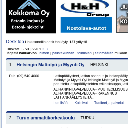
Desk top
Hakusanoilla desk top löytyi
137
yritystä.
Tulokset 1 - 50 | Sivu
1
2
3
Järjestä
hakuarvon
|
nimen
|
paikkakunnan
|
toimialan
|
tietomäärän
mukaan
1.
Helsingin Mattotyö ja Myynti Oy
HELSINKI
Puh. (09) 540 4000
Lattiapäällysteet, lattian asennus ja lattianpääll
Mattotyö ja Myynti OyHelsingin Mattotyö ja Myy
perustettu lattiapäällysteiden erikoiskauppa, latt
ALIHANKINTAPALVELUJA - MUU TEOLLISUUS
ALIHANKINTAPALVELUJA - RAKENNUS
LATTIANPÄÄLLYSTEITÄ..
Lue lisää..
Kotisivut
Tuotteet ja palvelut
2.
Turun ammattikorkeakoulu
TURKU