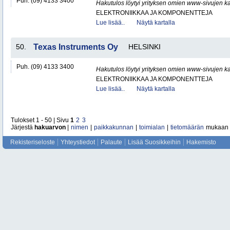
Puh. (09) 4133 3400
Hakutulos löytyi yrityksen omien www-sivujen ka
ELEKTRONIIKKAA JA KOMPONENTTEJA
Lue lisää..
Näytä kartalla
50.
Texas Instruments Oy
HELSINKI
Puh. (09) 4133 3400
Hakutulos löytyi yrityksen omien www-sivujen ka
ELEKTRONIIKKAA JA KOMPONENTTEJA
Lue lisää..
Näytä kartalla
Tulokset 1 - 50 | Sivu
1
2
3
Järjestä
hakuarvon
|
nimen
|
paikkakunnan
|
toimialan
|
tietomäärän
mukaan
Rekisteriseloste
Yhteystiedot
Palaute
Lisää Suosikkeihin
Hakemisto