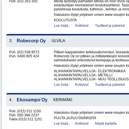
Puh. (02) 263 350
Meiltä työllistyy parhaiten Meillä on noin 9500 o
asiantuntijan monialainen koulutusyhteisö. Ta
palvelevaa koulutusta, tutkimus-, kehitys- ja inno
Hakutulos löytyi yrityksen omien www-sivujen ka
KOULUTUSTA
Lue lisää..
Kotisivut
Tuotteet ja palvelut
3.
Robecorp Oy
ULVILA
Puh. (02) 538 8572
Pitkien kappaleiden tarkkuuskoneistus, lineaarijo
Puh. 0400 805 424
Robecorp Oy on pitkien ja mittatarkkojen koneis
valmistukseen erikoistunut konepaja ja teollisuu
Hakutulos löytyi yrityksen omien www-sivujen ka
ALIHANKINTAPALVELUJA - ELEKTRONIIKKA
ALIHANKINTAPALVELUJA - METALLI
ALIHANKINTAPALVELUJA - MUU TEOLLISUUS.
Lue lisää..
Kotisivut
Tuotteet ja palvelut
4.
Ekosampo Oy
KERIMÄKI
Puh. (015) 511 1150
Hakutulos löytyi yrityksen omien www-sivujen ka
Puh. 050 368 2237
PUUTA JA PUUTAVAROITA
Faksi (015) 511 1151
Lue lisää..
Kotisivut
Näytä kartalla