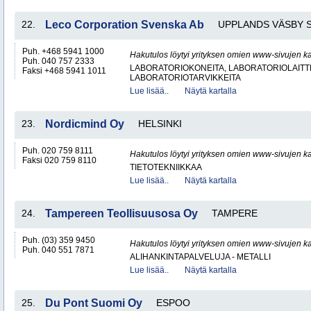
22.
Leco Corporation Svenska Ab
UPPLANDS VÄSBY 
Puh. +468 5941 1000
Hakutulos löytyi yrityksen omien www-sivujen ka
Puh. 040 757 2333
LABORATORIOKONEITA, LABORATORIOLAITTE
Faksi +468 5941 1011
LABORATORIOTARVIKKEITA
Lue lisää..
Näytä kartalla
23.
Nordicmind Oy
HELSINKI
Puh. 020 759 8111
Hakutulos löytyi yrityksen omien www-sivujen ka
Faksi 020 759 8110
TIETOTEKNIIKKAA
Lue lisää..
Näytä kartalla
24.
Tampereen Teollisuusosa Oy
TAMPERE
Puh. (03) 359 9450
Hakutulos löytyi yrityksen omien www-sivujen ka
Puh. 040 551 7871
ALIHANKINTAPALVELUJA - METALLI
Lue lisää..
Näytä kartalla
25.
Du Pont Suomi Oy
ESPOO