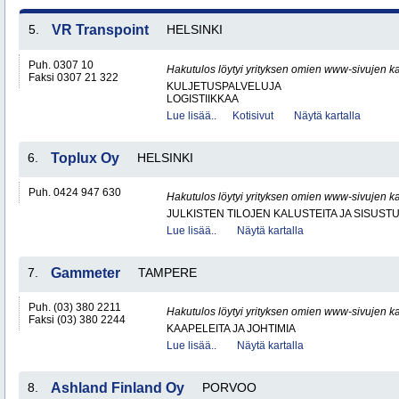
5.
VR Transpoint
HELSINKI
Puh. 0307 10
Hakutulos löytyi yrityksen omien www-sivujen ka
Faksi 0307 21 322
KULJETUSPALVELUJA
LOGISTIIKKAA
Lue lisää..
Kotisivut
Näytä kartalla
6.
Toplux Oy
HELSINKI
Puh. 0424 947 630
Hakutulos löytyi yrityksen omien www-sivujen ka
JULKISTEN TILOJEN KALUSTEITA JA SISUST
Lue lisää..
Näytä kartalla
7.
Gammeter
TAMPERE
Puh. (03) 380 2211
Hakutulos löytyi yrityksen omien www-sivujen ka
Faksi (03) 380 2244
KAAPELEITA JA JOHTIMIA
Lue lisää..
Näytä kartalla
8.
Ashland Finland Oy
PORVOO