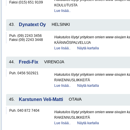
Faksi (015) 651 9109
KOULUTUSTA
Lue lisää..
43.
Dynatext Oy
HELSINKI
Puh. (09) 2243 3456
Hakutulos löytyi yrityksen omien www-sivujen ka
Faksi (09) 2243 3448
KÄÄNNÖSPALVELUJA
Lue lisää..
Näytä kartalla
44.
Fredi-Fix
VIRENOJA
Puh. 0456 502921
Hakutulos löytyi yrityksen omien www-sivujen ka
RAKENNUSLIIKKEITÄ
Lue lisää..
Näytä kartalla
45.
Karstunen Veli-Matti
OTAVA
Puh. 040 872 7404
Hakutulos löytyi yrityksen omien www-sivujen ka
RAKENNUSLIIKKEITÄ
Lue lisää..
Näytä kartalla