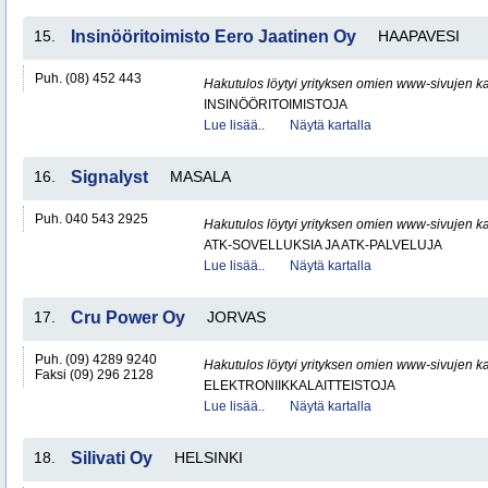
15.
Insinööritoimisto Eero Jaatinen Oy
HAAPAVESI
Puh. (08) 452 443
Hakutulos löytyi yrityksen omien www-sivujen ka
INSINÖÖRITOIMISTOJA
Lue lisää..
Näytä kartalla
16.
Signalyst
MASALA
Puh. 040 543 2925
Hakutulos löytyi yrityksen omien www-sivujen ka
ATK-SOVELLUKSIA JA ATK-PALVELUJA
Lue lisää..
Näytä kartalla
17.
Cru Power Oy
JORVAS
Puh. (09) 4289 9240
Hakutulos löytyi yrityksen omien www-sivujen ka
Faksi (09) 296 2128
ELEKTRONIIKKALAITTEISTOJA
Lue lisää..
Näytä kartalla
18.
Silivati Oy
HELSINKI