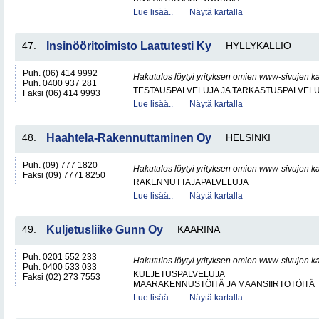
Lue lisää..
Näytä kartalla
47.
Insinööritoimisto Laatutesti Ky
HYLLYKALLIO
Puh. (06) 414 9992
Hakutulos löytyi yrityksen omien www-sivujen ka
Puh. 0400 937 281
TESTAUSPALVELUJA JA TARKASTUSPALVEL
Faksi (06) 414 9993
Lue lisää..
Näytä kartalla
48.
Haahtela-Rakennuttaminen Oy
HELSINKI
Puh. (09) 777 1820
Hakutulos löytyi yrityksen omien www-sivujen ka
Faksi (09) 7771 8250
RAKENNUTTAJAPALVELUJA
Lue lisää..
Näytä kartalla
49.
Kuljetusliike Gunn Oy
KAARINA
Puh. 0201 552 233
Hakutulos löytyi yrityksen omien www-sivujen ka
Puh. 0400 533 033
KULJETUSPALVELUJA
Faksi (02) 273 7553
MAARAKENNUSTÖITÄ JA MAANSIIRTOTÖITÄ
Lue lisää..
Näytä kartalla