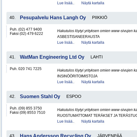
Lue lisää..
Näytä kartalla
40.
Pesupalvelu Hans Langh Oy
PIIKKIÖ
Puh. (02) 477 9400
Hakutulos löytyi yrityksen omien www-sivujen ka
Faksi (02) 479 6222
ASBESTISANEERAUSTA
Lue lisää..
Näytä kartalla
41.
WatMan Engineering Ltd Oy
LAHTI
Puh. 020 741 7225
Hakutulos löytyi yrityksen omien www-sivujen ka
INSINÖÖRITOIMISTOJA
Lue lisää..
Näytä kartalla
42.
Suomen Stahl Oy
ESPOO
Puh. (09) 855 3750
Hakutulos löytyi yrityksen omien www-sivujen ka
Faksi (09) 8553 7510
RUOSTUMATTOMAT TERÄKSET JA TERÄSTU
Lue lisää..
Näytä kartalla
43.
Hans Andersson Recycling Oy
JÄRVENPÄÄ