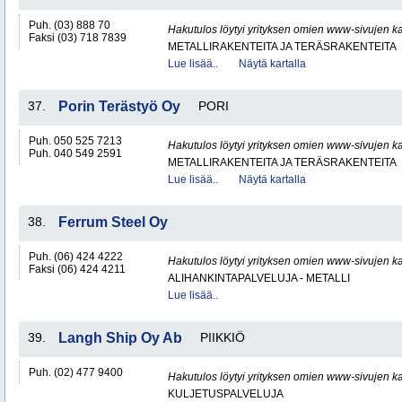
Puh. (03) 888 70
Hakutulos löytyi yrityksen omien www-sivujen ka
Faksi (03) 718 7839
METALLIRAKENTEITA JA TERÄSRAKENTEITA
Lue lisää..
Näytä kartalla
37.
Porin Terästyö Oy
PORI
Puh. 050 525 7213
Hakutulos löytyi yrityksen omien www-sivujen ka
Puh. 040 549 2591
METALLIRAKENTEITA JA TERÄSRAKENTEITA
Lue lisää..
Näytä kartalla
38.
Ferrum Steel Oy
Puh. (06) 424 4222
Hakutulos löytyi yrityksen omien www-sivujen ka
Faksi (06) 424 4211
ALIHANKINTAPALVELUJA - METALLI
Lue lisää..
39.
Langh Ship Oy Ab
PIIKKIÖ
Puh. (02) 477 9400
Hakutulos löytyi yrityksen omien www-sivujen ka
KULJETUSPALVELUJA