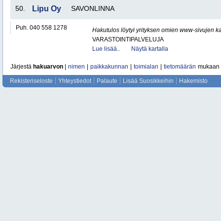
50.
Lipu Oy
SAVONLINNA
Puh. 040 558 1278
Hakutulos löytyi yrityksen omien www-sivujen ka
VARASTOINTIPALVELUJA
Lue lisää..
Näytä kartalla
Järjestä
hakuarvon
|
nimen
|
paikkakunnan
|
toimialan
|
tietomäärän
mukaan
Rekisteriseloste
Yhteystiedot
Palaute
Lisää Suosikkeihin
Hakemisto