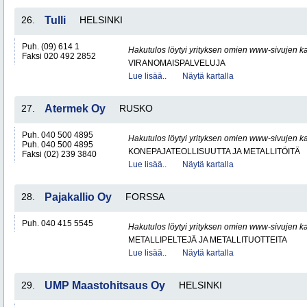
26.
Tulli
HELSINKI
Puh. (09) 614 1
Hakutulos löytyi yrityksen omien www-sivujen ka
Faksi 020 492 2852
VIRANOMAISPALVELUJA
Lue lisää..
Näytä kartalla
27.
Atermek Oy
RUSKO
Puh. 040 500 4895
Hakutulos löytyi yrityksen omien www-sivujen ka
Puh. 040 500 4895
KONEPAJATEOLLISUUTTA JA METALLITÖITÄ
Faksi (02) 239 3840
Lue lisää..
Näytä kartalla
28.
Pajakallio Oy
FORSSA
Puh. 040 415 5545
Hakutulos löytyi yrityksen omien www-sivujen ka
METALLIPELTEJÄ JA METALLITUOTTEITA
Lue lisää..
Näytä kartalla
29.
UMP Maastohitsaus Oy
HELSINKI