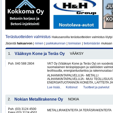
Terästuotteiden valmistus
Hakusanoilla terästuotteiden valmistus löyty
Järjestä
hakuarvon
|
nimen
|
paikkakunnan
|
toimialan
|
tietomäärän
mukaan
1.
Vääksyn Kone ja Teräs Oy
VÄÄKSY
Puh. 040 588 2804
VKT Oy (Vääksyn Kone ja Teräs Oy) on vuodesta
suomalainen teräspiippujen ja säiliöiden valmist
teollisuutta, energiantuotantoa ja rakennusalaa 
ALIHANKINTAPALVELUJA - METALLI
ALIHANKINTAPALVELUJA - MUU TEOLLISUUS
ENERGIATUOTANNON KONEITA, LAITTEITA JA 
Lue lisää..
Kotisivut
Tuotteet ja palvelut
2.
Nokian Metallirakenne Oy
NOKIA
Puh. (03) 3124 4500
METALLIRAKENTEITA JA TERÄSRAKENTEITA
Faksi (03) 3124 4501