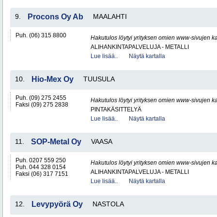
9.
Procons Oy Ab
MAALAHTI
Puh. (06) 315 8800
Hakutulos löytyi yrityksen omien www-sivujen ka
ALIHANKINTAPALVELUJA - METALLI
Lue lisää..
Näytä kartalla
10.
Hio-Mex Oy
TUUSULA
Puh. (09) 275 2455
Hakutulos löytyi yrityksen omien www-sivujen ka
Faksi (09) 275 2838
PINTAKÄSITTELYÄ
Lue lisää..
Näytä kartalla
11.
SOP-Metal Oy
VAASA
Puh. 0207 559 250
Hakutulos löytyi yrityksen omien www-sivujen ka
Puh. 044 328 0154
ALIHANKINTAPALVELUJA - METALLI
Faksi (06) 317 7151
Lue lisää..
Näytä kartalla
12.
Levypyörä Oy
NASTOLA