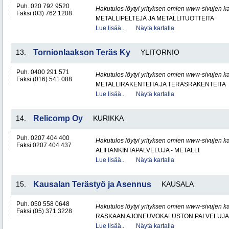
Puh. 020 792 9520
Hakutulos löytyi yrityksen omien www-sivujen ka
Faksi (03) 762 1208
METALLIPELTEJÄ JA METALLITUOTTEITA
Lue lisää..
Näytä kartalla
13.
Tornionlaakson Teräs Ky
YLITORNIO
Puh. 0400 291 571
Hakutulos löytyi yrityksen omien www-sivujen ka
Faksi (016) 541 088
METALLIRAKENTEITA JA TERÄSRAKENTEITA
Lue lisää..
Näytä kartalla
14.
Relicomp Oy
KURIKKA
Puh. 0207 404 400
Hakutulos löytyi yrityksen omien www-sivujen ka
Faksi 0207 404 437
ALIHANKINTAPALVELUJA - METALLI
Lue lisää..
Näytä kartalla
15.
Kausalan Terästyö ja Asennus
KAUSALA
Puh. 050 558 0648
Hakutulos löytyi yrityksen omien www-sivujen ka
Faksi (05) 371 3228
RASKAAN AJONEUVOKALUSTON PALVELUJA
Lue lisää..
Näytä kartalla