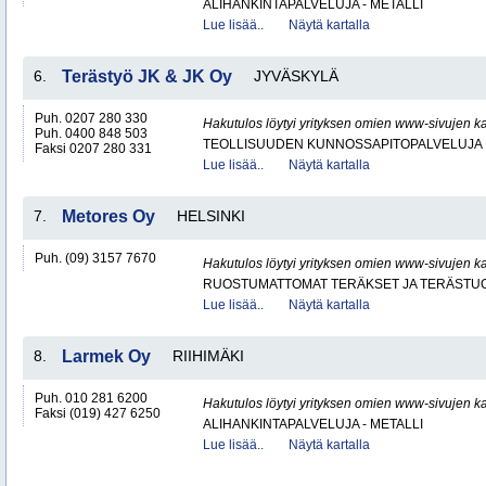
ALIHANKINTAPALVELUJA - METALLI
Lue lisää..
Näytä kartalla
6.
Terästyö JK & JK Oy
JYVÄSKYLÄ
Puh. 0207 280 330
Hakutulos löytyi yrityksen omien www-sivujen ka
Puh. 0400 848 503
TEOLLISUUDEN KUNNOSSAPITOPALVELUJA
Faksi 0207 280 331
Lue lisää..
Näytä kartalla
7.
Metores Oy
HELSINKI
Puh. (09) 3157 7670
Hakutulos löytyi yrityksen omien www-sivujen ka
RUOSTUMATTOMAT TERÄKSET JA TERÄSTU
Lue lisää..
Näytä kartalla
8.
Larmek Oy
RIIHIMÄKI
Puh. 010 281 6200
Hakutulos löytyi yrityksen omien www-sivujen ka
Faksi (019) 427 6250
ALIHANKINTAPALVELUJA - METALLI
Lue lisää..
Näytä kartalla