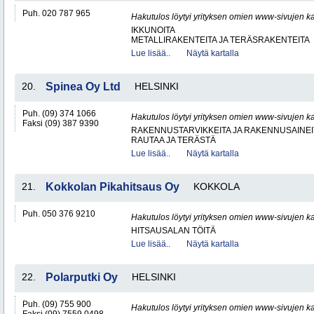
Puh. 020 787 965
Hakutulos löytyi yrityksen omien www-sivujen ka
IKKUNOITA
METALLIRAKENTEITA JA TERÄSRAKENTEITA
Lue lisää..
Näytä kartalla
20.
Spinea Oy Ltd
HELSINKI
Puh. (09) 374 1066
Hakutulos löytyi yrityksen omien www-sivujen ka
Faksi (09) 387 9390
RAKENNUSTARVIKKEITA JA RAKENNUSAINEI
RAUTAA JA TERÄSTÄ
Lue lisää..
Näytä kartalla
21.
Kokkolan Pikahitsaus Oy
KOKKOLA
Puh. 050 376 9210
Hakutulos löytyi yrityksen omien www-sivujen ka
HITSAUSALAN TÖITÄ
Lue lisää..
Näytä kartalla
22.
Polarputki Oy
HELSINKI
Puh. (09) 755 900
Hakutulos löytyi yrityksen omien www-sivujen ka