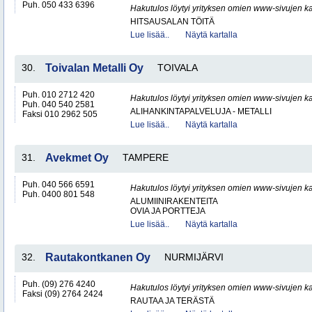
Puh. 050 433 6396
Hakutulos löytyi yrityksen omien www-sivujen ka
HITSAUSALAN TÖITÄ
Lue lisää..
Näytä kartalla
30.
Toivalan Metalli Oy
TOIVALA
Puh. 010 2712 420
Hakutulos löytyi yrityksen omien www-sivujen ka
Puh. 040 540 2581
ALIHANKINTAPALVELUJA - METALLI
Faksi 010 2962 505
Lue lisää..
Näytä kartalla
31.
Avekmet Oy
TAMPERE
Puh. 040 566 6591
Hakutulos löytyi yrityksen omien www-sivujen ka
Puh. 0400 801 548
ALUMIINIRAKENTEITA
OVIA JA PORTTEJA
Lue lisää..
Näytä kartalla
32.
Rautakontkanen Oy
NURMIJÄRVI
Puh. (09) 276 4240
Hakutulos löytyi yrityksen omien www-sivujen ka
Faksi (09) 2764 2424
RAUTAA JA TERÄSTÄ