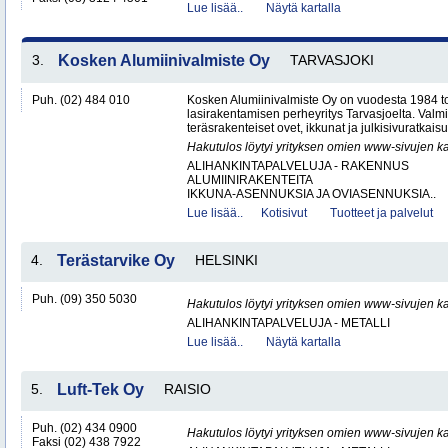
Lue lisää..
Näytä kartalla
3.
Kosken Alumiinivalmiste Oy
TARVASJOKI
Puh. (02) 484 010
Kosken Alumiinivalmiste Oy on vuodesta 1984 toi
lasirakentamisen perheyritys Tarvasjoelta. Valm
teräsrakenteiset ovet, ikkunat ja julkisivuratkaisut
Hakutulos löytyi yrityksen omien www-sivujen ka
ALIHANKINTAPALVELUJA - RAKENNUS
ALUMIINIRAKENTEITA
IKKUNA-ASENNUKSIA JA OVIASENNUKSIA..
Lue lisää..
Kotisivut
Tuotteet ja palvelut
4.
Terästarvike Oy
HELSINKI
Puh. (09) 350 5030
Hakutulos löytyi yrityksen omien www-sivujen ka
ALIHANKINTAPALVELUJA - METALLI
Lue lisää..
Näytä kartalla
5.
Luft-Tek Oy
RAISIO
Puh. (02) 434 0900
Hakutulos löytyi yrityksen omien www-sivujen ka
Faksi (02) 438 7922