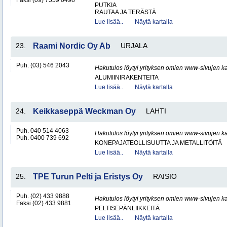
Faksi (09) 7559 0498
PUTKIA
RAUTAA JA TERÄSTÄ
Lue lisää..
Näytä kartalla
23.
Raami Nordic Oy Ab
URJALA
Puh. (03) 546 2043
Hakutulos löytyi yrityksen omien www-sivujen ka
ALUMIINIRAKENTEITA
Lue lisää..
Näytä kartalla
24.
Keikkaseppä Weckman Oy
LAHTI
Puh. 040 514 4063
Hakutulos löytyi yrityksen omien www-sivujen ka
Puh. 0400 739 692
KONEPAJATEOLLISUUTTA JA METALLITÖITÄ
Lue lisää..
Näytä kartalla
25.
TPE Turun Pelti ja Eristys Oy
RAISIO
Puh. (02) 433 9888
Hakutulos löytyi yrityksen omien www-sivujen ka
Faksi (02) 433 9881
PELTISEPÄNLIIKKEITÄ
Lue lisää..
Näytä kartalla