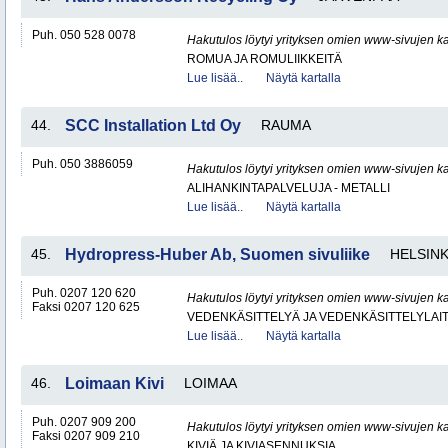
Puh. 050 528 0078
Hakutulos löytyi yrityksen omien www-sivujen ka
ROMUA JA ROMULIIKKEITÄ
Lue lisää..
Näytä kartalla
44.
SCC Installation Ltd Oy
RAUMA
Puh. 050 3886059
Hakutulos löytyi yrityksen omien www-sivujen ka
ALIHANKINTAPALVELUJA - METALLI
Lue lisää..
Näytä kartalla
45.
Hydropress-Huber Ab, Suomen sivuliike
HELSINK
Puh. 0207 120 620
Hakutulos löytyi yrityksen omien www-sivujen ka
Faksi 0207 120 625
VEDENKÄSITTELYÄ JA VEDENKÄSITTELYLAIT
Lue lisää..
Näytä kartalla
46.
Loimaan Kivi
LOIMAA
Puh. 0207 909 200
Hakutulos löytyi yrityksen omien www-sivujen ka
Faksi 0207 909 210
KIVIÄ JA KIVIASENNUKSIA