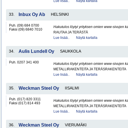
Lue lisää..
Näytä kartalla
33.
Inbux Oy Ab
HELSINKI
Puh. (09) 684 0700
Hakutulos löytyi yrityksen omien www-sivujen ka
Faksi (09) 6840 7010
RAUTAA JA TERÄSTÄ
Lue lisää..
Näytä kartalla
34.
Aulis Lundell Oy
SAUKKOLA
Puh. 0207 341 400
Hakutulos löytyi yrityksen omien www-sivujen ka
METALLIRAKENTEITA JA TERÄSRAKENTEITA
Lue lisää..
Näytä kartalla
35.
Weckman Steel Oy
IISALMI
Puh. (017) 820 3311
Hakutulos löytyi yrityksen omien www-sivujen ka
Faksi (017) 814 493
METALLIRAKENTEITA JA TERÄSRAKENTEITA
Lue lisää..
Näytä kartalla
36.
Weckman Steel Oy
VIERUMÄKI