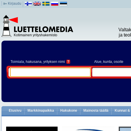
Kirjaudu
Valta
ja te
Kotimainen yrityshakemisto
Toimiala
, hakusana, yrityksen nimi
?
Alue
, kunta, osoite
Etusivu
Markkinapaikka
Hakukone
Mainosta täällä
Kunnat & 