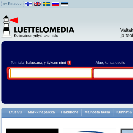
Kirjaudu
Valta
ja te
Kotimainen yrityshakemisto
Toimiala
, hakusana, yrityksen nimi
?
Alue
, kunta, osoite
Etusivu
Markkinapaikka
Hakukone
Mainosta täällä
Kunnat & 