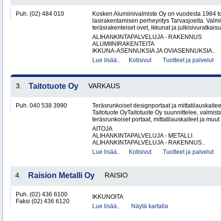
Puh. (02) 484 010
Kosken Alumiinivalmiste Oy on vuodesta 1984 toi
lasirakentamisen perheyritys Tarvasjoelta. Valm
teräsrakenteiset ovet, ikkunat ja julkisivuratkaisut
ALIHANKINTAPALVELUJA - RAKENNUS
ALUMIINIRAKENTEITA
IKKUNA-ASENNUKSIA JA OVIASENNUKSIA..
Lue lisää..
Kotisivut
Tuotteet ja palvelut
3.
Taitotuote Oy
VARKAUS
Puh. 040 538 3990
Teräsrunkoiset designportaat ja mittatilauskaite
Taitotuote OyTaitotuote Oy suunnittelee, valmista
teräsrunkoiset portaat, mittatilauskaiteet ja muut 
AITOJA
ALIHANKINTAPALVELUJA - METALLI
ALIHANKINTAPALVELUJA - RAKENNUS..
Lue lisää..
Kotisivut
Tuotteet ja palvelut
4.
Raision Metalli Oy
RAISIO
Puh. (02) 436 6100
IKKUNOITA
Faksi (02) 436 6120
Lue lisää..
Näytä kartalla