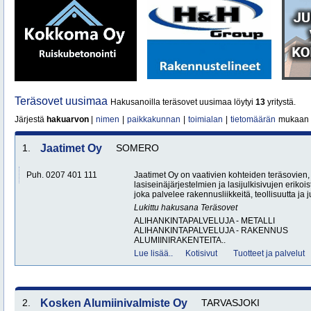
Teräsovet uusimaa
Hakusanoilla teräsovet uusimaa löytyi
13
yritystä.
Järjestä
hakuarvon
|
nimen
|
paikkakunnan
|
toimialan
|
tietomäärän
mukaan
1.
Jaatimet Oy
SOMERO
Puh. 0207 401 111
Jaatimet Oy on vaativien kohteiden teräsovien,
lasiseinäjärjestelmien ja lasijulkisivujen erikoi
joka palvelee rakennusliikkeitä, teollisuutta ja ju
Lukittu hakusana
Teräsovet
ALIHANKINTAPALVELUJA - METALLI
ALIHANKINTAPALVELUJA - RAKENNUS
ALUMIINIRAKENTEITA..
Lue lisää..
Kotisivut
Tuotteet ja palvelut
2.
Kosken Alumiinivalmiste Oy
TARVASJOKI