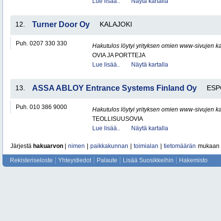
Lue lisää..
Näytä kartalla
12.
Turner Door Oy
KALAJOKI
Puh. 0207 330 330
Hakutulos löytyi yrityksen omien www-sivujen ka
OVIA JA PORTTEJA
Lue lisää..
Näytä kartalla
13.
ASSA ABLOY Entrance Systems Finland Oy
ES
Puh. 010 386 9000
Hakutulos löytyi yrityksen omien www-sivujen ka
TEOLLISUUSOVIA
Lue lisää..
Näytä kartalla
Järjestä
hakuarvon
|
nimen
|
paikkakunnan
|
toimialan
|
tietomäärän
mukaan
Rekisteriseloste
Yhteystiedot
Palaute
Lisää Suosikkeihin
Hakemisto