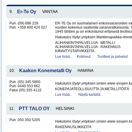
9.
Er-Te Oy
VANTAA
Puh. (09) 896 229
ER-TE Oy on suomalainen erikoissaranoiden valmi
Puh. +358 400 424 027
vuoden kokemus vaativista saranaratkaisuista. Y
1945 lähtien ja on erikoistunut erityisesti teollisu
Hakutulos löytyi yrityksen Markkinapaikka-ilmoi
ALIHANKINTAPALVELUJA - METALLI
ALIHANKINTAPALVELUJA - RAKENNUS
KIINNITYSTARVIKKEITA..
Lue lisää..
Kotisivut
Tuotteet ja palvelut
10.
Kaakon Konemetalli Oy
HAMINA
Puh. (05) 345 5860
Hakutulos löytyi yrityksen omien www-sivujen ka
Puh. 0440 553 862
KONEPAJATEOLLISUUTTA JA METALLITÖITÄ
Faksi (05) 355 4132
Lue lisää..
Näytä kartalla
11.
PTT TALO OY
HELSINKI
Puh. 050 350 5205
Hakutulos löytyi yrityksen omien www-sivujen ka
RAKENNUSLIIKKEITÄ