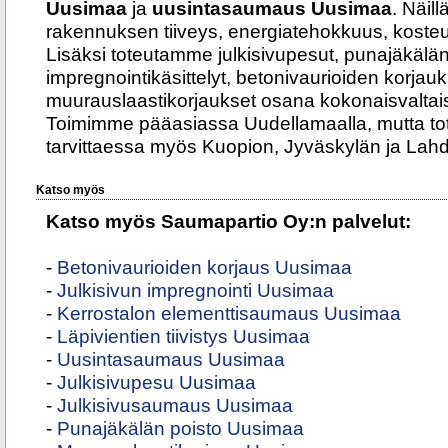
Uusimaa
ja
uusintasaumaus Uusimaa
. Näill
rakennuksen tiiveys, energiatehokkuus, kosteus
Lisäksi toteutamme julkisivupesut, punajäkälän
impregnointikäsittelyt, betonivaurioiden korjaukse
muurauslaastikorjaukset osana kokonaisvaltais
Toimimme pääasiassa Uudellamaalla, mutta to
tarvittaessa myös Kuopion, Jyväskylän ja Lahde
Katso myös
Katso myös Saumapartio Oy:n palvelut:
-
Betonivaurioiden korjaus Uusimaa
-
Julkisivun impregnointi Uusimaa
-
Kerrostalon elementtisaumaus Uusimaa
-
Läpivientien tiivistys Uusimaa
-
Uusintasaumaus Uusimaa
-
Julkisivupesu Uusimaa
-
Julkisivusaumaus Uusimaa
-
Punajäkälän poisto Uusimaa