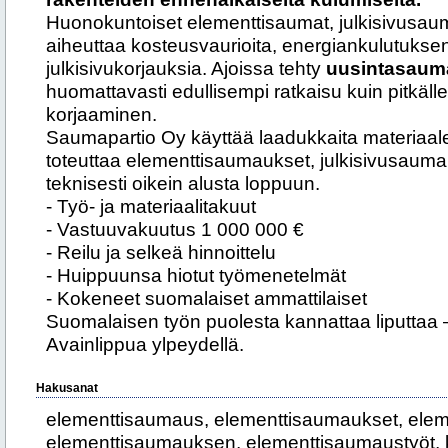
Huonokuntoiset elementtisaumat, julkisivusaumat
aiheuttaa kosteusvaurioita, energiankulutukse
julkisivukorjauksia. Ajoissa tehty
uusintasaum
huomattavasti edullisempi ratkaisu kuin pitkäl
korjaaminen.
Saumapartio Oy käyttää laadukkaita materiaaleja
toteuttaa elementtisaumaukset, julkisivusaum
teknisesti oikein alusta loppuun.
- Työ- ja materiaalitakuut
- Vastuuvakuutus 1 000 000 €
- Reilu ja selkeä hinnoittelu
- Huippuunsa hiotut työmenetelmät
- Kokeneet suomalaiset ammattilaiset
Suomalaisen työn puolesta kannattaa liputtaa
Avainlippua ylpeydellä.
Hakusanat
elementtisaumaus, elementtisaumaukset, elem
elementtisaumauksen, elementtisaumaustyöt, 