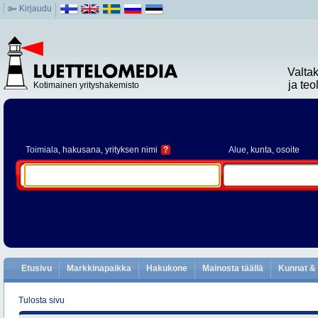
Kirjaudu
Valta
ja te
Kotimainen yrityshakemisto
Toimiala
, hakusana, yrityksen nimi
?
Alue
, kunta, osoite
Etusivu
Markkinapaikka
Hakukone
Mainosta täällä
Kunnat & 
Tulosta sivu