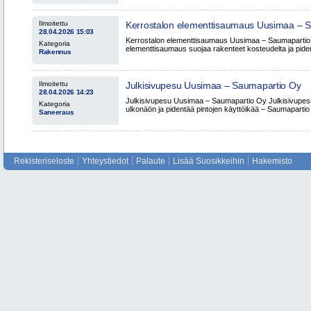
Ilmoitettu
Kerrostalon elementtisaumaus Uusimaa – 
28.04.2026 15:03
Kerrostalon elementtisaumaus Uusimaa – Saumapartio
Kategoria
elementtisaumaus suojaa rakenteet kosteudelta ja pide
Rakennus
Ilmoitettu
Julkisivupesu Uusimaa – Saumapartio Oy
28.04.2026 14:23
Julkisivupesu Uusimaa – Saumapartio Oy Julkisivupes
Kategoria
ulkonäön ja pidentää pintojen käyttöikää – Saumapartio 
Saneeraus
Rekisteriseloste
Yhteystiedot
Palaute
Lisää Suosikkeihin
Hakemisto