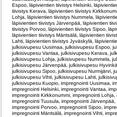
Espoo, läpivientien tiivistys Helsinki, läpivientie
tiivistys Kerava, läpivientien tiivistys Kirkkonumm
Lohja, läpivientien tiivistys Nummela, läpivienti
läpivientien tiivistys Järvenpää, läpivientien tii
tiivistys Porvoo, läpivientien tiivistys Sipoo, läpi
läpivientien tiivistys Mäntsälä, läpivientien tiivist
Lahti, läpivientien tiivistys Jyväskylä, läpivienti
julkisivupesu Uusimaa, julkisivupesu Espoo, ju
julkisivupesu Vantaa, julkisivupesu Kerava, ju
julkisivupesu Lohja, julkisivupesu Nummela, ju
julkisivupesu Järvenpää, julkisivupesu Hyvinkä
julkisivupesu Sipoo, julkisivupesu Nurmijärvi, 
julkisivupesu Vihti, julkisivupesu Lahti, julkisi
julkisivupesu Kuopio, impregnointi Uusimaa, i
impregnointi Helsinki, impregnointi Vantaa, imp
impregnointi Kirkkonummi, impregnointi Lohja,
impregnointi Tuusula, impregnointi Järvenpää,
impregnointi Porvoo, impregnointi Sipoo, impreg
impregnointi Mäntsälä, impregnointi Vihti, impre