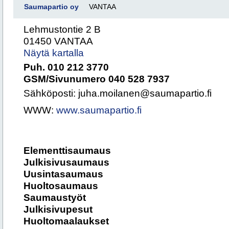
Saumapartio oy
VANTAA
Lehmustontie 2 B
01450 VANTAA
Näytä kartalla
Puh. 010 212 3770
GSM/Sivunumero 040 528 7937
Sähköposti: juha.moilanen@saumapartio.fi
WWW:
www.saumapartio.fi
Elementtisaumaus
Julkisivusaumaus
Uusintasaumaus
Huoltosaumaus
Saumaustyöt
Julkisivupesut
Huoltomaalaukset