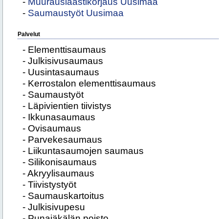
-
Muurauslaastikorjaus Uusimaa
-
Saumaustyöt Uusimaa
Palvelut
- Elementtisaumaus
- Julkisivusaumaus
- Uusintasaumaus
- Kerrostalon elementtisaumaus
- Saumaustyöt
- Läpivientien tiivistys
- Ikkunasaumaus
- Ovisaumaus
- Parvekesaumaus
- Liikuntasaumojen saumaus
- Silikonisaumaus
- Akryylisaumaus
- Tiivistystyöt
- Saumauskartoitus
- Julkisivupesu
- Punajäkälän poisto