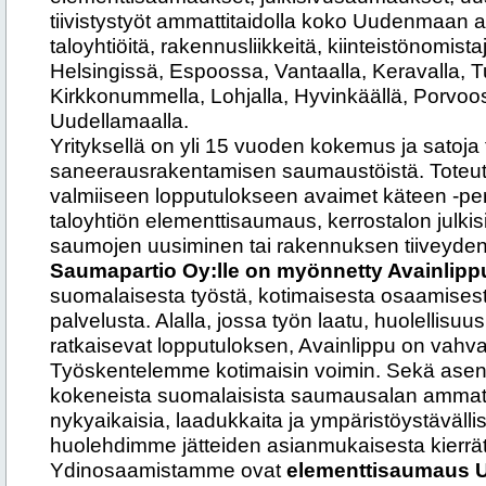
tiivistystyöt ammattitaidolla koko Uudenmaan 
taloyhtiöitä, rakennusliikkeitä, kiinteistönomist
Helsingissä, Espoossa, Vantaalla, Keravalla,
Kirkkonummella, Lohjalla, Hyvinkäällä, Porvoo
Uudellamaalla.
Yrityksellä on yli 15 vuoden kokemus ja satoja t
saneerausrakentamisen saumaustöistä. Toteut
valmiiseen lopputulokseen avaimet käteen -peri
taloyhtiön elementtisaumaus, kerrostalon julk
saumojen uusiminen tai rakennuksen tiiveyde
Saumapartio Oy:lle on myönnetty Avainlipp
suomalaisesta työstä, kotimaisesta osaamises
palvelusta. Alalla, jossa työn laatu, huolellisuus
ratkaisevat lopputuloksen, Avainlippu on vahva 
Työskentelemme kotimaisin voimin. Sekä asenta
kokeneista suomalaisista saumausalan ammatt
nykyaikaisia, laadukkaita ja ympäristöystävälli
huolehdimme jätteiden asianmukaisesta kierrä
Ydinosaamistamme ovat
elementtisaumaus 