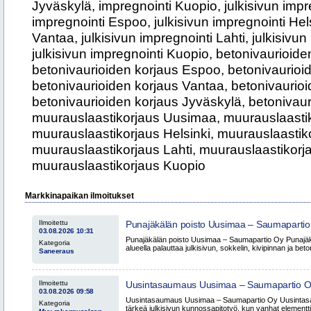
Jyväskylä, impregnointi Kuopio, julkisivun impr
impregnointi Espoo, julkisivun impregnointi Hels
Vantaa, julkisivun impregnointi Lahti, julkisivu
julkisivun impregnointi Kuopio, betonivaurioid
betonivaurioiden korjaus Espoo, betonivaurioid
betonivaurioiden korjaus Vantaa, betonivaurioi
betonivaurioiden korjaus Jyväskylä, betonivaur
muurauslaastikorjaus Uusimaa, muurauslaasti
muurauslaastikorjaus Helsinki, muurauslaastik
muurauslaastikorjaus Lahti, muurauslaastikorj
muurauslaastikorjaus Kuopio
Markkinapaikan ilmoitukset
Ilmoitettu
Punajäkälän poisto Uusimaa – Saumapartio
03.08.2026 10:31
Punajäkälän poisto Uusimaa – Saumapartio Oy Punajäk
Kategoria
alueella palauttaa julkisivun, sokkelin, kivipinnan ja beto
Saneeraus
Ilmoitettu
Uusintasaumaus Uusimaa – Saumapartio 
03.08.2026 09:58
Uusintasaumaus Uusimaa – Saumapartio Oy Uusintasa
Kategoria
tärkeä julkisivun kunnossapitotyö, kun vanhat elementti