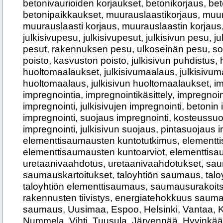
betonivaurioiden korjaukset, betonikorjaus, bet
betonipaikkaukset, muurauslaastikorjaus, muur
muurauslaasti korjaus, muurauslaastin korjaus, 
julkisivupesu, julkisivupesut, julkisivun pesu, ju
pesut, rakennuksen pesu, ulkoseinän pesu, so
poisto, kasvuston poisto, julkisivun puhdistus,
huoltomaalaukset, julkisivumaalaus, julkisivuma
huoltomaalaus, julkisivun huoltomaalaukset, im
impregnointia, impregnointikäsittely, impregnoint
impregnointi, julkisivujen impregnointi, betonin i
impregnointi, suojaus impregnointi, kosteussuoj
impregnointi, julkisivun suojaus, pintasuojaus i
elementtisaumausten kuntotutkimus, elementt
elementtisaumausten kuntoarviot, elementtisa
uretaanivaahdotus, uretaanivaahdotukset, sau
saumauskartoitukset, taloyhtiön saumaus, talo
taloyhtiön elementtisaumaus, saumausurakoitsija
rakennusten tiivistys, energiatehokkuus saum
saumaus, Uusimaa, Espoo, Helsinki, Vantaa, K
Nummela, Vihti, Tuusula, Järvenpää, Hyvinkää,