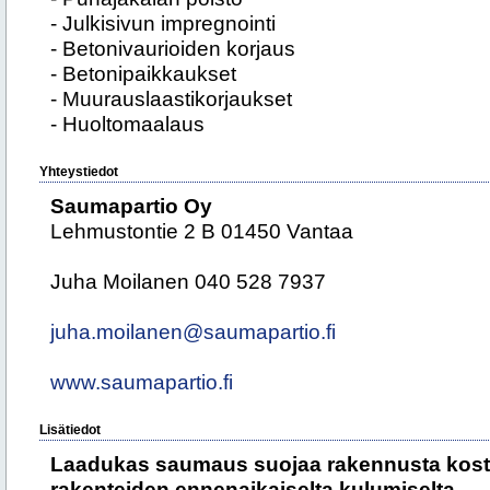
- Julkisivun impregnointi
- Betonivaurioiden korjaus
- Betonipaikkaukset
- Muurauslaastikorjaukset
- Huoltomaalaus
Yhteystiedot
Saumapartio Oy
Lehmustontie 2 B 01450 Vantaa
Juha Moilanen 040 528 7937
juha.moilanen@saumapartio.fi
www.saumapartio.fi
Lisätiedot
Laadukas saumaus suojaa rakennusta kosteu
rakenteiden ennenaikaiselta kulumiselta.