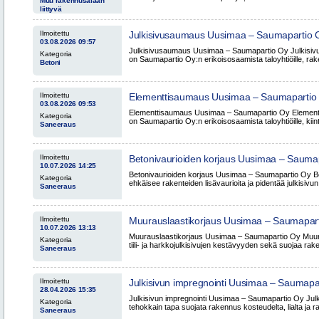
Muu rakennusalaan
liittyvä
Ilmoitettu
Julkisivusaumaus Uusimaa – Saumapartio 
03.08.2026 09:57
Julkisivusaumaus Uusimaa – Saumapartio Oy Julkisiv
Kategoria
on Saumapartio Oy:n erikoisosaamista taloyhtiöille, rake
Betoni
Ilmoitettu
Elementtisaumaus Uusimaa – Saumapartio
03.08.2026 09:53
Elementtisaumaus Uusimaa – Saumapartio Oy Element
Kategoria
on Saumapartio Oy:n erikoisosaamista taloyhtiöille, kiinte
Saneeraus
Ilmoitettu
Betonivaurioiden korjaus Uusimaa – Sauma
10.07.2026 14:25
Betonivaurioiden korjaus Uusimaa – Saumapartio Oy Be
Kategoria
ehkäisee rakenteiden lisävaurioita ja pidentää julkisivun 
Saneeraus
Ilmoitettu
Muurauslaastikorjaus Uusimaa – Saumapar
10.07.2026 13:13
Muurauslaastikorjaus Uusimaa – Saumapartio Oy Muura
Kategoria
tiili- ja harkkojulkisivujen kestävyyden sekä suojaa raken
Saneeraus
Ilmoitettu
Julkisivun impregnointi Uusimaa – Saumapa
28.04.2026 15:35
Julkisivun impregnointi Uusimaa – Saumapartio Oy Julk
Kategoria
tehokkain tapa suojata rakennus kosteudelta, lialta ja r
Saneeraus