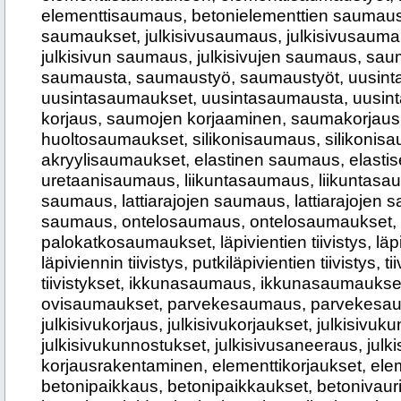
elementtisaumaus, betonielementtien saumaus
saumaukset, julkisivusaumaus, julkisivusauma
julkisivun saumaus, julkisivujen saumaus, sa
saumausta, saumaustyö, saumaustyöt, uusin
uusintasaumaukset, uusintasaumausta, uusi
korjaus, saumojen korjaaminen, saumakorjaus
huoltosaumaukset, silikonisaumaus, silikonis
akryylisaumaukset, elastinen saumaus, elasti
uretaanisaumaus, liikuntasaumaus, liikuntasa
saumaus, lattiarajojen saumaus, lattiarajojen s
saumaus, ontelosaumaus, ontelosaumaukset,
palokatkosaumaukset, läpivientien tiivistys, läpiv
läpiviennin tiivistys, putkiläpivientien tiivistys, tii
tiivistykset, ikkunasaumaus, ikkunasaumaukse
ovisaumaukset, parvekesaumaus, parvekesauma
julkisivukorjaus, julkisivukorjaukset, julkisivuk
julkisivukunnostukset, julkisivusaneeraus, julk
korjausrakentaminen, elementtikorjaukset, elem
betonipaikkaus, betonipaikkaukset, betonivauri