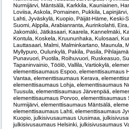
Nurmijärvi, Mäntsälä, Karkkila, Kauniainen, Ha
Loviisa, Askola, Pornainen, Pukkila, Lapinjärvi,
Lahti, Jyväskylä, Kuopio, Päijät-Häme, Keski-S
Suomi, Alppila, Arabianranta, Aurinkolahti, Eira
Jakomäki, Jätkäsaari, Kaarela, Kannelmäki, Ka
Kontula, Koskela, Kruununhaka, Kulosaari, Ku
Lauttasaari, Malmi, Malminkartano, Maunula, Me
Myllypuro, Oulunkylä, Pakila, Pasila, Pihlajamäk
Punavuori, Puotila, Roihuvuori, Ruskeasuo, Suu
Tapaninvainio, Töölö, Vallila, Vartiokylä, ele
elementtisaumaus Espoo, elementtisaumaus H
Vantaa, elementtisaumaus Kerava, elementti
elementtisaumaus Lohja, elementtisaumaus 
Tuusula, elementtisaumaus Järvenpää, eleme
elementtisaumaus Porvoo, elementtisaumaus 
Nurmijärvi, elementtisaumaus Mäntsälä, elemen
elementtisaumaus Lahti, elementtisaumaus Jy
Kuopio, julkisivusaumaus Uusimaa, julkisivu
julkisivusaumaus Helsinki, julkisivusaumaus V