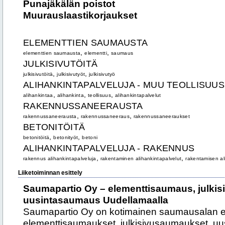
Punajäkälän poistot
Muurauslaastikorjaukset
ELEMENTTIEN SAUMAUSTA
,
,
elementtien saumausta
elementti
saumaus
JULKISIVUTÖITÄ
,
,
julkisivutöitä
julkisivutyöt
julkisivutyö
ALIHANKINTAPALVELUJA - MUU TEOLLISUUS
,
,
,
alihankintaa
alihankinta
teollisuus
alihankintapalvelut
RAKENNUSSANEERAUSTA
,
,
rakennussaneerausta
rakennussaneeraus
rakennussaneeraukset
BETONITÖITÄ
,
,
betonitöitä
betonityöt
betoni
ALIHANKINTAPALVELUJA - RAKENNUS
,
,
rakennus alihankintapalveluja
rakentaminen alihankintapalvelut
rakentamisen al
Liiketoiminnan esittely
Saumapartio Oy – elementtisaumaus, julki
uusintasaumaus Uudellamaalla
Saumapartio Oy on kotimainen saumausalan eri
elementtisaumaukset, julkisivusaumaukset, u