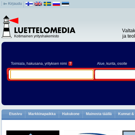
Kirjaudu
Valta
ja te
Kotimainen yrityshakemisto
Toimiala
, hakusana, yrityksen nimi
?
Alue
, kunta, osoite
Etusivu
Markkinapaikka
Hakukone
Mainosta täällä
Kunnat & 