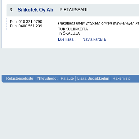
3.
Silikotek Oy Ab
PIETARSAARI
Puh. 010 321 9790
Hakutulos löytyi yrityksen omien www-sivujen ka
Puh. 0400 561 239
TUKKULIIKKEITÄ
TYÖKALUJA
Lue lisää..
Näytä kartalla
Rekisteriseloste
Yhteystiedot
Palaute
Lisää Suosikkeihin
Hakemisto