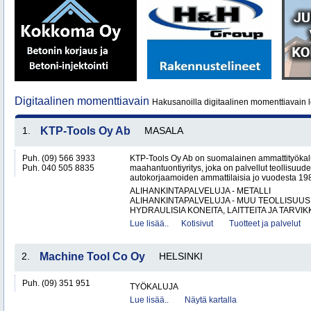
Digitaalinen momenttiavain
Hakusanoilla digitaalinen momenttiavain l
1.
KTP-Tools Oy Ab
MASALA
Puh. (09) 566 3933
KTP-Tools Oy Ab on suomalainen ammattityökal
Puh. 040 505 8835
maahantuontiyritys, joka on palvellut teollisuud
autokorjaamoiden ammattilaisia jo vuodesta 1987. 
ALIHANKINTAPALVELUJA - METALLI
ALIHANKINTAPALVELUJA - MUU TEOLLISUUS
HYDRAULISIA KONEITA, LAITTEITA JA TARVIKK
Lue lisää..
Kotisivut
Tuotteet ja palvelut
2.
Machine Tool Co Oy
HELSINKI
Puh. (09) 351 951
TYÖKALUJA
Lue lisää..
Näytä kartalla