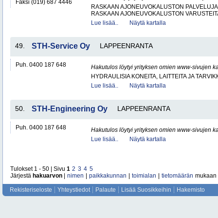
Faksi (019) 687 4446
RASKAAN AJONEUVOKALUSTON PALVELUJA
RASKAAN AJONEUVOKALUSTON VARUSTEITA 
Lue lisää..
Näytä kartalla
49.
STH-Service Oy
LAPPEENRANTA
Puh. 0400 187 648
Hakutulos löytyi yrityksen omien www-sivujen ka
HYDRAULISIA KONEITA, LAITTEITA JA TARVIK
Lue lisää..
Näytä kartalla
50.
STH-Engineering Oy
LAPPEENRANTA
Puh. 0400 187 648
Hakutulos löytyi yrityksen omien www-sivujen ka
Lue lisää..
Näytä kartalla
Tulokset 1 - 50 | Sivu
1
2
3
4
5
Järjestä
hakuarvon
|
nimen
|
paikkakunnan
|
toimialan
|
tietomäärän
mukaan
Rekisteriseloste
Yhteystiedot
Palaute
Lisää Suosikkeihin
Hakemisto