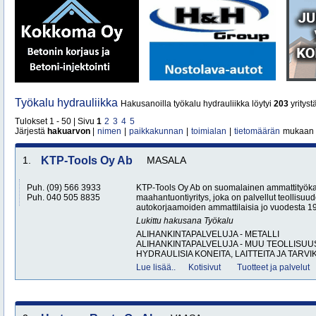
Työkalu hydrauliikka
Hakusanoilla työkalu hydrauliikka löytyi
203
yrityst
Tulokset 1 - 50 | Sivu
1
2
3
4
5
Järjestä
hakuarvon
|
nimen
|
paikkakunnan
|
toimialan
|
tietomäärän
mukaan
1.
KTP-Tools Oy Ab
MASALA
Puh. (09) 566 3933
KTP-Tools Oy Ab on suomalainen ammattityöka
Puh. 040 505 8835
maahantuontiyritys, joka on palvellut teollisuu
autokorjaamoiden ammattilaisia jo vuodesta 1987
Lukittu hakusana
Työkalu
ALIHANKINTAPALVELUJA - METALLI
ALIHANKINTAPALVELUJA - MUU TEOLLISUU
HYDRAULISIA KONEITA, LAITTEITA JA TARVIK
Lue lisää..
Kotisivut
Tuotteet ja palvelut