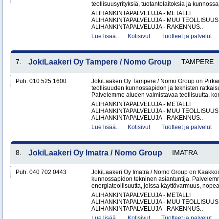
teollisuusyrityksiä, tuotantolaitoksia ja kunnossa
ALIHANKINTAPALVELUJA - METALLI
ALIHANKINTAPALVELUJA - MUU TEOLLISUUS
ALIHANKINTAPALVELUJA - RAKENNUS..
Lue lisää..
Kotisivut
Tuotteet ja palvelut
7.
JokiLaakeri Oy Tampere / Nomo Group
TAMPERE
Puh. 010 525 1600
JokiLaakeri Oy Tampere / Nomo Group on Pirk
teollisuuden kunnossapidon ja teknisten ratkai
Palvelemme alueen valmistavaa teollisuutta, kon
ALIHANKINTAPALVELUJA - METALLI
ALIHANKINTAPALVELUJA - MUU TEOLLISUUS
ALIHANKINTAPALVELUJA - RAKENNUS..
Lue lisää..
Kotisivut
Tuotteet ja palvelut
8.
JokiLaakeri Oy Imatra / Nomo Group
IMATRA
Puh. 040 702 0443
JokiLaakeri Oy Imatra / Nomo Group on Kaakkoi
kunnossapidon tekninen asiantuntija. Palvelemme
energiateollisuutta, joissa käyttövarmuus, nopea
ALIHANKINTAPALVELUJA - METALLI
ALIHANKINTAPALVELUJA - MUU TEOLLISUUS
ALIHANKINTAPALVELUJA - RAKENNUS..
Lue lisää..
Kotisivut
Tuotteet ja palvelut