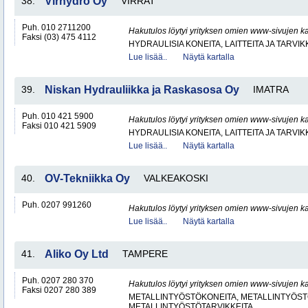
38.
Virhydro Oy
VIRRAT
Puh. 010 2711200
Hakutulos löytyi yrityksen omien www-sivujen ka
Faksi (03) 475 4112
HYDRAULISIA KONEITA, LAITTEITA JA TARVIK
Lue lisää..
Näytä kartalla
39.
Niskan Hydrauliikka ja Raskasosa Oy
IMATRA
Puh. 010 421 5900
Hakutulos löytyi yrityksen omien www-sivujen ka
Faksi 010 421 5909
HYDRAULISIA KONEITA, LAITTEITA JA TARVIK
Lue lisää..
Näytä kartalla
40.
OV-Tekniikka Oy
VALKEAKOSKI
Puh. 0207 991260
Hakutulos löytyi yrityksen omien www-sivujen ka
Lue lisää..
Näytä kartalla
41.
Aliko Oy Ltd
TAMPERE
Puh. 0207 280 370
Hakutulos löytyi yrityksen omien www-sivujen ka
Faksi 0207 280 389
METALLINTYÖSTÖKONEITA, METALLINTYÖSTÖ
METALLINTYÖSTÖTARVIKKEITA