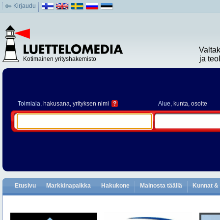
Kirjaudu
Valta
ja te
Kotimainen yrityshakemisto
Toimiala
, hakusana, yrityksen nimi
?
Alue
, kunta, osoite
Etusivu
Markkinapaikka
Hakukone
Mainosta täällä
Kunnat & 