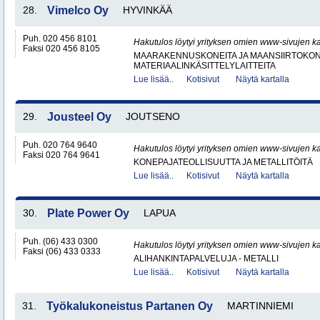
28.
Vimelco Oy
HYVINKÄÄ
Puh. 020 456 8101
Hakutulos löytyi yrityksen omien www-sivujen ka
Faksi 020 456 8105
MAARAKENNUSKONEITA JA MAANSIIRTOKONE
MATERIAALINKÄSITTELYLAITTEITA
Lue lisää..
Kotisivut
Näytä kartalla
29.
Jousteel Oy
JOUTSENO
Puh. 020 764 9640
Hakutulos löytyi yrityksen omien www-sivujen ka
Faksi 020 764 9641
KONEPAJATEOLLISUUTTA JA METALLITÖITÄ
Lue lisää..
Kotisivut
Näytä kartalla
30.
Plate Power Oy
LAPUA
Puh. (06) 433 0300
Hakutulos löytyi yrityksen omien www-sivujen ka
Faksi (06) 433 0333
ALIHANKINTAPALVELUJA - METALLI
Lue lisää..
Kotisivut
Näytä kartalla
31.
Työkalukoneistus Partanen Oy
MARTINNIEMI