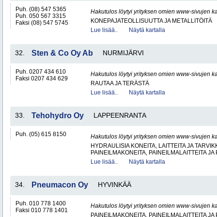
Puh. (08) 547 5365
Hakutulos löytyi yrityksen omien www-sivujen ka
Puh. 050 567 3315
KONEPAJATEOLLISUUTTA JA METALLITÖITÄ
Faksi (08) 547 5745
Lue lisää..
Näytä kartalla
32.
Sten & Co Oy Ab
NURMIJÄRVI
Puh. 0207 434 610
Hakutulos löytyi yrityksen omien www-sivujen ka
Faksi 0207 434 629
RAUTAA JA TERÄSTÄ
Lue lisää..
Näytä kartalla
33.
Tehohydro Oy
LAPPEENRANTA
Puh. (05) 615 8150
Hakutulos löytyi yrityksen omien www-sivujen ka
HYDRAULISIA KONEITA, LAITTEITA JA TARVIK
PAINEILMAKONEITA, PAINEILMALAITTEITA JA
Lue lisää..
Näytä kartalla
34.
Pneumacon Oy
HYVINKÄÄ
Puh. 010 778 1400
Hakutulos löytyi yrityksen omien www-sivujen ka
Faksi 010 778 1401
PAINEILMAKONEITA, PAINEILMALAITTEITA JA