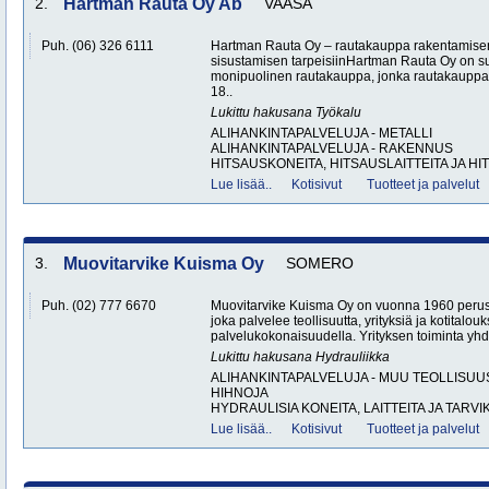
2.
Hartman Rauta Oy Ab
VAASA
Puh. (06) 326 6111
Hartman Rauta Oy – rautakauppa rakentamisen,
sisustamisen tarpeisiinHartman Rauta Oy on s
monipuolinen rautakauppa, jonka rautakauppa
18..
Lukittu hakusana
Työkalu
ALIHANKINTAPALVELUJA - METALLI
ALIHANKINTAPALVELUJA - RAKENNUS
HITSAUSKONEITA, HITSAUSLAITTEITA JA HI
Lue lisää..
Kotisivut
Tuotteet ja palvelut
3.
Muovitarvike Kuisma Oy
SOMERO
Puh. (02) 777 6670
Muovitarvike Kuisma Oy on vuonna 1960 perust
joka palvelee teollisuutta, yrityksiä ja kotitalouk
palvelukokonaisuudella. Yrityksen toiminta yhdi
Lukittu hakusana
Hydrauliikka
ALIHANKINTAPALVELUJA - MUU TEOLLISUU
HIHNOJA
HYDRAULISIA KONEITA, LAITTEITA JA TARVIK
Lue lisää..
Kotisivut
Tuotteet ja palvelut