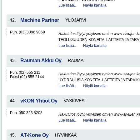
Lue lisää..
Näytä kartalla
42.
Machine Partner
YLÖJÄRVI
Puh. (03) 3396 9069
Hakutulos löytyi yrityksen omien www-sivujen ka
TEOLLISUUDEN KONEITA, LAITTEITA JA TARV
Lue lisää..
Näytä kartalla
43.
Rauman Akku Oy
RAUMA
Puh. (02) 555 211
Hakutulos löytyi yrityksen omien www-sivujen ka
Faksi (02) 555 2144
HYDRAULISIA KONEITA, LAITTEITA JA TARVIK
Lue lisää..
Näytä kartalla
44.
vKON Yhtiöt Oy
VASKIVESI
Puh. 050 323 8208
Hakutulos löytyi yrityksen omien www-sivujen ka
Lue lisää..
Näytä kartalla
45.
AT-Kone Oy
HYVINKÄÄ