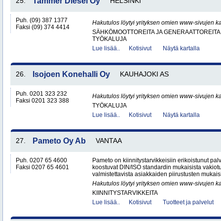
25.
Tammer Diesel Oy
HELSINKI
Puh. (09) 387 1377
Hakutulos löytyi yrityksen omien www-sivujen ka
Faksi (09) 374 4414
SÄHKÖMOOTTOREITA JA GENERAATTOREITA
TYÖKALUJA
Lue lisää..
Kotisivut
Näytä kartalla
26.
Isojoen Konehalli Oy
KAUHAJOKI AS
Puh. 0201 323 232
Hakutulos löytyi yrityksen omien www-sivujen ka
Faksi 0201 323 388
TYÖKALUJA
Lue lisää..
Kotisivut
Näytä kartalla
27.
Pameto Oy Ab
VANTAA
Puh. 0207 65 4600
Pameto on kiinnitystarvikkeisiin erikoistunut palv
Faksi 0207 65 4601
koostuvat DIN/ISO standardin mukaisista vakiotu
valmistettavista asiakkaiden piirustusten mukaisis
Hakutulos löytyi yrityksen omien www-sivujen ka
KIINNITYSTARVIKKEITA
Lue lisää..
Kotisivut
Tuotteet ja palvelut