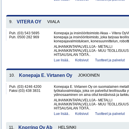
9.
VITERA OY
VIIALA
Puh. (03) 543 5695
Konepaja ja insinööritoimisto Akaa – Vitera OyV
Puh. 0500 282 969
konepaja ja insinööritoimisto, joka tarjoaa teolli
konepajavalmistuksen, konesuunnittelun, robotti
ALIHANKINTAPALVELUJA - METALLI
ALIHANKINTAPALVELUJA - MUU TEOLLISUUS
HITSAUSALAN TÖITÄ..
Lue lisää..
Kotisivut
Tuotteet ja palvelut
10.
Konepaja E. Virtanen Oy
JOKIOINEN
Puh. (03) 4246 4200
Konepaja E. Virtanen Oy on suomalainen metalli
Faksi (03) 438 3831
työkaluvalmistaja, joka on palvellut teollisuutta 
ydinosaaminen on aina ollut kestävissä ja tarkkuu
ALIHANKINTAPALVELUJA - METALLI
ALIHANKINTAPALVELUJA - MUU TEOLLISUUS
HITSAUSALAN TÖITÄ..
Lue lisää..
Kotisivut
Tuotteet ja palvelut
11.
Knorring Oy Ab
HELSINKI