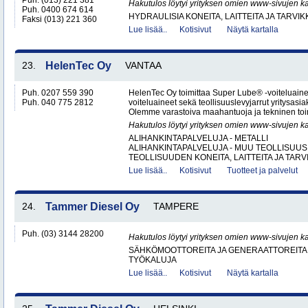
Puh. (013) 221 381
Hakutulos löytyi yrityksen omien www-sivujen ka
Puh. 0400 674 614
HYDRAULISIA KONEITA, LAITTEITA JA TARVIK
Faksi (013) 221 360
Lue lisää..
Kotisivut
Näytä kartalla
23.
HelenTec Oy
VANTAA
Puh. 0207 559 390
HelenTec Oy toimittaa Super Lube® -voiteluaine
Puh. 040 775 2812
voiteluaineet sekä teollisuuslevyjarrut yritysas
Olemme varastoiva maahantuoja ja tekninen toimi
Hakutulos löytyi yrityksen omien www-sivujen ka
ALIHANKINTAPALVELUJA - METALLI
ALIHANKINTAPALVELUJA - MUU TEOLLISUUS
TEOLLISUUDEN KONEITA, LAITTEITA JA TARVI
Lue lisää..
Kotisivut
Tuotteet ja palvelut
24.
Tammer Diesel Oy
TAMPERE
Puh. (03) 3144 28200
Hakutulos löytyi yrityksen omien www-sivujen ka
SÄHKÖMOOTTOREITA JA GENERAATTOREITA
TYÖKALUJA
Lue lisää..
Kotisivut
Näytä kartalla