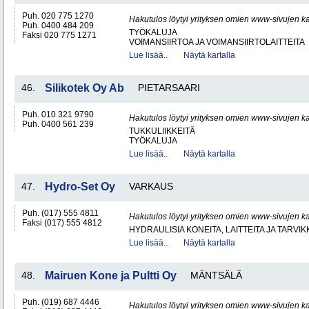
Puh. 020 775 1270
Hakutulos löytyi yrityksen omien www-sivujen ka
Puh. 0400 484 209
TYÖKALUJA
Faksi 020 775 1271
VOIMANSIIRTOA JA VOIMANSIIRTOLAITTEITA
Lue lisää..
Näytä kartalla
46.
Silikotek Oy Ab
PIETARSAARI
Puh. 010 321 9790
Hakutulos löytyi yrityksen omien www-sivujen ka
Puh. 0400 561 239
TUKKULIIKKEITÄ
TYÖKALUJA
Lue lisää..
Näytä kartalla
47.
Hydro-Set Oy
VARKAUS
Puh. (017) 555 4811
Hakutulos löytyi yrityksen omien www-sivujen ka
Faksi (017) 555 4812
HYDRAULISIA KONEITA, LAITTEITA JA TARVIK
Lue lisää..
Näytä kartalla
48.
Mairuen Kone ja Pultti Oy
MÄNTSÄLÄ
Puh. (019) 687 4446
Hakutulos löytyi yrityksen omien www-sivujen ka