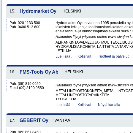
15.
Hydromarket Oy
HELSINKI
Puh. 020 1133 500
Hydromarket Oy on vuonna 1995 perustettu hydr
Puh. 0400 513 600
teknisten letkujen ja teollisuustarvikkeiden erik
ensiasennus- ja kunnossapitoasiakkaita sekä tuk
Hakutulos löytyi yrityksen omien www-sivujen ka
ALIHANKINTAPALVELUJA - MUU TEOLLISUUS
HYDRAULISIA KONEITA, LAITTEITA JA TARVIK
LETKUJA..
Lue lisää..
Kotisivut
Tuotteet ja palvelut
16.
FMS-Tools Oy Ab
HELSINKI
Puh. (09) 819 0950
Hakutulos löytyi yrityksen omien www-sivujen ka
Faksi (09) 8190 9550
METALLINTYÖSTÖKONEITA, METALLINTYÖSTÖ
METALLINTYÖSTÖTARVIKKEITA
TYÖKALUJA
Lue lisää..
Kotisivut
Näytä kartalla
17.
GEBERIT Oy
VANTAA
Puh. (09) 867 8450