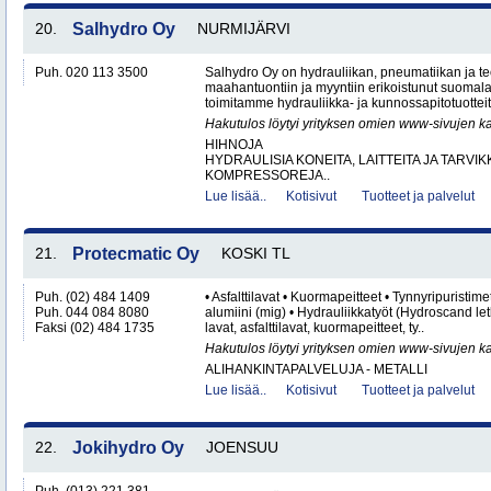
20.
Salhydro Oy
NURMIJÄRVI
Puh. 020 113 3500
Salhydro Oy on hydrauliikan, pneumatiikan ja te
maahantuontiin ja myyntiin erikoistunut suomal
toimitamme hydrauliikka- ja kunnossapitotuotteita
Hakutulos löytyi yrityksen omien www-sivujen ka
HIHNOJA
HYDRAULISIA KONEITA, LAITTEITA JA TARVIK
KOMPRESSOREJA..
Lue lisää..
Kotisivut
Tuotteet ja palvelut
21.
Protecmatic Oy
KOSKI TL
Puh. (02) 484 1409
• Asfalttilavat • Kuormapeitteet • Tynnyripuristim
Puh. 044 084 8080
alumiini (mig) • Hydrauliikkatyöt (Hydroscand le
Faksi (02) 484 1735
lavat, asfalttilavat, kuormapeitteet, ty..
Hakutulos löytyi yrityksen omien www-sivujen ka
ALIHANKINTAPALVELUJA - METALLI
Lue lisää..
Kotisivut
Tuotteet ja palvelut
22.
Jokihydro Oy
JOENSUU