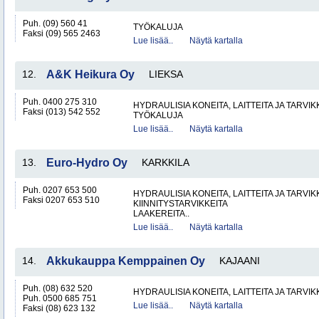
Puh. (09) 560 41
TYÖKALUJA
Faksi (09) 565 2463
Lue lisää..
Näytä kartalla
12.
A&K Heikura Oy
LIEKSA
Puh. 0400 275 310
HYDRAULISIA KONEITA, LAITTEITA JA TARVIK
Faksi (013) 542 552
TYÖKALUJA
Lue lisää..
Näytä kartalla
13.
Euro-Hydro Oy
KARKKILA
Puh. 0207 653 500
HYDRAULISIA KONEITA, LAITTEITA JA TARVIK
Faksi 0207 653 510
KIINNITYSTARVIKKEITA
LAAKEREITA..
Lue lisää..
Näytä kartalla
14.
Akkukauppa Kemppainen Oy
KAJAANI
Puh. (08) 632 520
HYDRAULISIA KONEITA, LAITTEITA JA TARVIK
Puh. 0500 685 751
Lue lisää..
Näytä kartalla
Faksi (08) 623 132