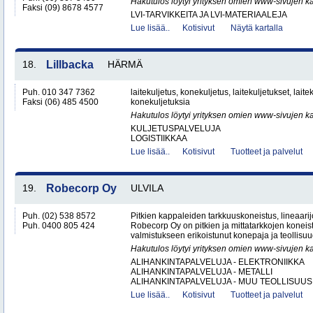
Hakutulos löytyi yrityksen omien www-sivujen ka
Faksi (09) 8678 4577
LVI-TARVIKKEITA JA LVI-MATERIAALEJA
Lue lisää..
Kotisivut
Näytä kartalla
18.
Lillbacka
HÄRMÄ
Puh. 010 347 7362
laitekuljetus, konekuljetus, laitekuljetukset, lait
Faksi (06) 485 4500
konekuljetuksia
Hakutulos löytyi yrityksen omien www-sivujen ka
KULJETUSPALVELUJA
LOGISTIIKKAA
Lue lisää..
Kotisivut
Tuotteet ja palvelut
19.
Robecorp Oy
ULVILA
Puh. (02) 538 8572
Pitkien kappaleiden tarkkuuskoneistus, lineaarijo
Puh. 0400 805 424
Robecorp Oy on pitkien ja mittatarkkojen koneis
valmistukseen erikoistunut konepaja ja teollisuu
Hakutulos löytyi yrityksen omien www-sivujen ka
ALIHANKINTAPALVELUJA - ELEKTRONIIKKA
ALIHANKINTAPALVELUJA - METALLI
ALIHANKINTAPALVELUJA - MUU TEOLLISUUS.
Lue lisää..
Kotisivut
Tuotteet ja palvelut