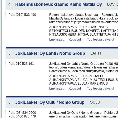
4.
Rakennuskonevuokraamo Kaino Mattila Oy
LOVII
Puh. (019) 533 490
Rakennuskonevuokraus Uusimaa – Rakennusk
Mattila Oy tarjoaa Loviisasta laadukkaat vuokrak
rakennustelineet ja työmaakaluston rakentamisen
ALIHANKINTAPALVELUJA - RAKENNUS
BETONITEOLLISUUDEN KONEITA, LAITTEITA J
HITSAUSKONEITA, HITSAUSLAITTEITA JA HIT
Lue lisää..
Kotisivut
Tuotteet ja palvelut
5.
JokiLaakeri Oy Lahti / Nomo Group
LAHTI
Puh. 010 525 161
JokiLaakeri Oy Lahti / Nomo Group on Päijät-
teollisuuden kunnossapidon ja teknisten ratkaisu
Palvelemme alueen teollisuusyrityksiä, tuotantola
ALIHANKINTAPALVELUJA - METALLI
ALIHANKINTAPALVELUJA - MUU TEOLLISUUS
ALIHANKINTAPALVELUJA - RAKENNUS..
Lue lisää..
Kotisivut
Tuotteet ja palvelut
6.
JokiLaakeri Oy Oulu / Nomo Group
OULU
Puh. (08) 534 0200
JokiLaakeri Oy Oulu / Nomo Group on Pohjois-
Puh. 0400 870 778
energian ja kunnossapidon tekninen kumppani