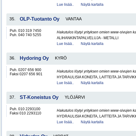
Lue lisää..
Näytä kartalla
35.
OLP-Tuotanto Oy
VANTAA
Puh. 010 319 7450
Hakutulos löytyi yrityksen omien www-sivujen ka
Puh. 040 740 5255
ALIHANKINTAPALVELUJA - METALLI
Lue lisää..
Näytä kartalla
36.
Hydoring Oy
KYRÖ
Puh. 0207 656 900
Hakutulos löytyi yrityksen omien www-sivujen ka
Faksi 0207 656 901
HYDRAULISIA KONEITA, LAITTEITA JA TARVIK
Lue lisää..
Näytä kartalla
37.
ST-Koneistus Oy
YLÖJÄRVI
Puh. 010 2293100
Hakutulos löytyi yrityksen omien www-sivujen ka
Faksi 010 2293110
HYDRAULISIA KONEITA, LAITTEITA JA TARVIK
Lue lisää..
Näytä kartalla