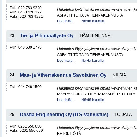
Puh. 020 763 9220
Hakutulos löytyi yrityksen omien www-sivujen ka
Puh. 0400 426 227
ASFALTTITÖITÄ JA TIENRAKENNUSTA
Faksi 020 763 9221
Lue lisää..
Näytä kartalla
23.
Tie- ja Pihapäällyste Oy
HÄMEENLINNA
Puh. 040 539 1775
Hakutulos löytyi yrityksen omien www-sivujen ka
ASFALTTITÖITÄ JA TIENRAKENNUSTA
Lue lisää..
Näytä kartalla
24.
Maa- ja Viherrakennus Savolainen Oy
NILSIÄ
Puh. 044 748 1500
Hakutulos löytyi yrityksen omien www-sivujen ka
MAARAKENNUSTÖITÄ JA MAANSIIRTOTÖITÄ
Lue lisää..
Näytä kartalla
25.
Destia Engineering Oy (ITS-Vahvistus)
TOIJALA
Puh. 0201 550 650
Hakutulos löytyi yrityksen omien www-sivujen ka
Faksi 0201 550 699
BETONITÖITÄ