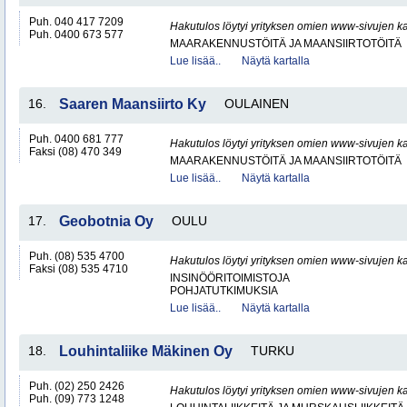
Puh. 040 417 7209
Hakutulos löytyi yrityksen omien www-sivujen ka
Puh. 0400 673 577
MAARAKENNUSTÖITÄ JA MAANSIIRTOTÖITÄ
Lue lisää..
Näytä kartalla
16.
Saaren Maansiirto Ky
OULAINEN
Puh. 0400 681 777
Hakutulos löytyi yrityksen omien www-sivujen ka
Faksi (08) 470 349
MAARAKENNUSTÖITÄ JA MAANSIIRTOTÖITÄ
Lue lisää..
Näytä kartalla
17.
Geobotnia Oy
OULU
Puh. (08) 535 4700
Hakutulos löytyi yrityksen omien www-sivujen ka
Faksi (08) 535 4710
INSINÖÖRITOIMISTOJA
POHJATUTKIMUKSIA
Lue lisää..
Näytä kartalla
18.
Louhintaliike Mäkinen Oy
TURKU
Puh. (02) 250 2426
Hakutulos löytyi yrityksen omien www-sivujen ka
Puh. (09) 773 1248