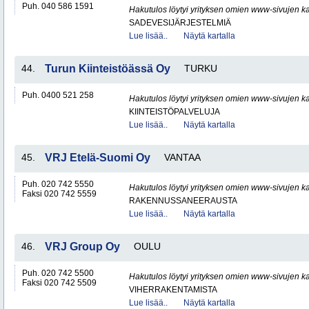
Puh. 040 586 1591
Hakutulos löytyi yrityksen omien www-sivujen ka
SADEVESIJÄRJESTELMIÄ
Lue lisää..
Näytä kartalla
44.
Turun Kiinteistöässä Oy
TURKU
Puh. 0400 521 258
Hakutulos löytyi yrityksen omien www-sivujen ka
KIINTEISTÖPALVELUJA
Lue lisää..
Näytä kartalla
45.
VRJ Etelä-Suomi Oy
VANTAA
Puh. 020 742 5550
Hakutulos löytyi yrityksen omien www-sivujen ka
Faksi 020 742 5559
RAKENNUSSANEERAUSTA
Lue lisää..
Näytä kartalla
46.
VRJ Group Oy
OULU
Puh. 020 742 5500
Hakutulos löytyi yrityksen omien www-sivujen ka
Faksi 020 742 5509
VIHERRAKENTAMISTA
Lue lisää..
Näytä kartalla