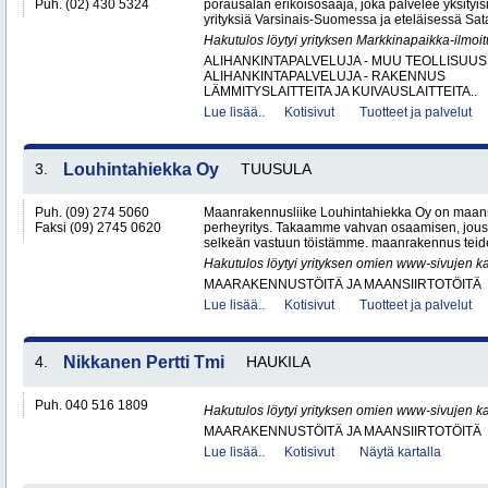
Puh. (02) 430 5324
porausalan erikoisosaaja, joka palvelee yksityisiä
yrityksiä Varsinais-Suomessa ja eteläisessä Sat
Hakutulos löytyi yrityksen Markkinapaikka-ilmoi
ALIHANKINTAPALVELUJA - MUU TEOLLISUUS
ALIHANKINTAPALVELUJA - RAKENNUS
LÄMMITYSLAITTEITA JA KUIVAUSLAITTEITA..
Lue lisää..
Kotisivut
Tuotteet ja palvelut
3.
Louhintahiekka Oy
TUUSULA
Puh. (09) 274 5060
Maanrakennusliike Louhintahiekka Oy on maan
Faksi (09) 2745 0620
perheyritys. Takaamme vahvan osaamisen, jous
selkeän vastuun töistämme. maanrakennus teide
Hakutulos löytyi yrityksen omien www-sivujen ka
MAARAKENNUSTÖITÄ JA MAANSIIRTOTÖITÄ
Lue lisää..
Kotisivut
Tuotteet ja palvelut
4.
Nikkanen Pertti Tmi
HAUKILA
Puh. 040 516 1809
Hakutulos löytyi yrityksen omien www-sivujen ka
MAARAKENNUSTÖITÄ JA MAANSIIRTOTÖITÄ
Lue lisää..
Kotisivut
Näytä kartalla