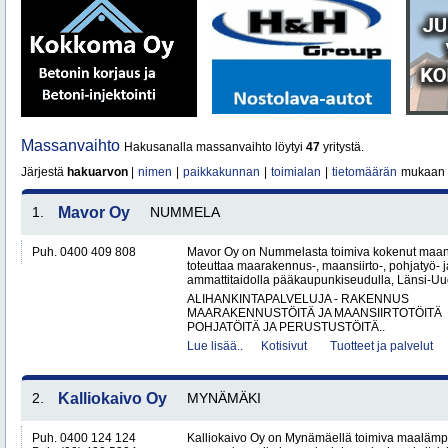
Massanvaihto
Hakusanalla massanvaihto löytyi
47
yritystä.
Järjestä
hakuarvon
|
nimen
|
paikkakunnan
|
toimialan
|
tietomäärän
mukaan
1.
Mavor Oy
NUMMELA
Puh. 0400 409 808
Mavor Oy on Nummelasta toimiva kokenut maanr
toteuttaa maarakennus-, maansiirto-, pohjatyö- j
ammattitaidolla pääkaupunkiseudulla, Länsi-Uud
ALIHANKINTAPALVELUJA - RAKENNUS
MAARAKENNUSTÖITÄ JA MAANSIIRTOTÖITÄ
POHJATÖITÄ JA PERUSTUSTÖITÄ..
Lue lisää..
Kotisivut
Tuotteet ja palvelut
2.
Kalliokaivo Oy
MYNÄMÄKI
Puh. 0400 124 124
Kalliokaivo Oy on Mynämäellä toimiva maalämpö