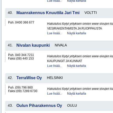
Lue lisää..
Näytä kartalla
40.
Maanrakennus Knuuttila Jari Tmi
VOLTTI
Puh. 0400 366 677
Hakutulos löytyi yrityksen omien www-sivujen ka
VESIRAKENTAMISTA JA RUOPPAUSTA
Lue lisää..
Näytä kartalla
41.
Nivalan kaupunki
NIVALA
Puh. 040 344 7211
Hakutulos löytyi yrityksen omien www-sivujen ka
Faksi (08) 440 153
KAUPUNGIT JA KUNNAT
Lue lisää..
Näytä kartalla
42.
TerraWise Oy
HELSINKI
Puh. (09) 796 860
Hakutulos löytyi yrityksen omien www-sivujen ka
Faksi (09) 7289 6730
Lue lisää..
Näytä kartalla
43.
Oulun Piharakennus Oy
OULU