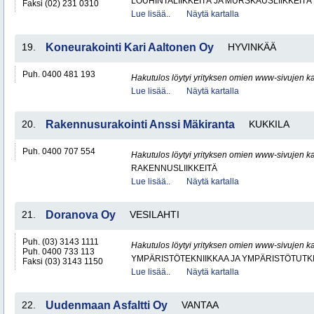
LOUHINTALIIKKEITÄ JA MURSKAUSLIIKKEITÄ
Faksi (02) 231 0310
Lue lisää..
Näytä kartalla
19.
Koneurakointi Kari Aaltonen Oy
HYVINKÄÄ
Puh. 0400 481 193
Hakutulos löytyi yrityksen omien www-sivujen ka
Lue lisää..
Näytä kartalla
20.
Rakennusurakointi Anssi Mäkiranta
KUKKILA
Puh. 0400 707 554
Hakutulos löytyi yrityksen omien www-sivujen ka
RAKENNUSLIIKKEITÄ
Lue lisää..
Näytä kartalla
21.
Doranova Oy
VESILAHTI
Puh. (03) 3143 1111
Hakutulos löytyi yrityksen omien www-sivujen ka
Puh. 0400 733 113
YMPÄRISTÖTEKNIIKKAA JA YMPÄRISTÖTUTK
Faksi (03) 3143 1150
Lue lisää..
Näytä kartalla
22.
Uudenmaan Asfaltti Oy
VANTAA