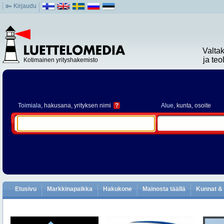
Kirjaudu
Valta
ja te
Kotimainen yrityshakemisto
Toimiala
, hakusana, yrityksen nimi
?
Alue
, kunta, osoite
Etusivu
Markkinapaikka
Hakukone
Mainosta täällä
Kunnat & 