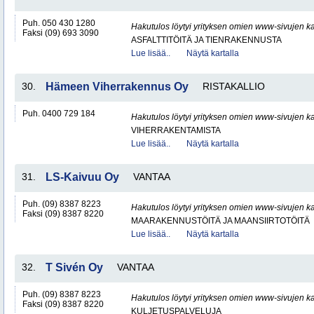
Puh. 050 430 1280
Hakutulos löytyi yrityksen omien www-sivujen ka
Faksi (09) 693 3090
ASFALTTITÖITÄ JA TIENRAKENNUSTA
Lue lisää..
Näytä kartalla
30.
Hämeen Viherrakennus Oy
RISTAKALLIO
Puh. 0400 729 184
Hakutulos löytyi yrityksen omien www-sivujen ka
VIHERRAKENTAMISTA
Lue lisää..
Näytä kartalla
31.
LS-Kaivuu Oy
VANTAA
Puh. (09) 8387 8223
Hakutulos löytyi yrityksen omien www-sivujen ka
Faksi (09) 8387 8220
MAARAKENNUSTÖITÄ JA MAANSIIRTOTÖITÄ
Lue lisää..
Näytä kartalla
32.
T Sivén Oy
VANTAA
Puh. (09) 8387 8223
Hakutulos löytyi yrityksen omien www-sivujen ka
Faksi (09) 8387 8220
KULJETUSPALVELUJA