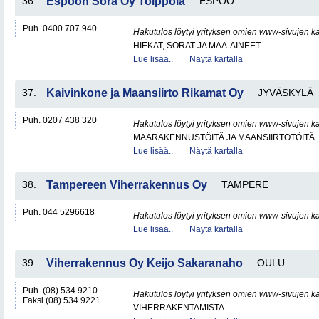
36.
Espoon Sora Oy Tolppola
ESPOO
Puh. 0400 707 940
Hakutulos löytyi yrityksen omien www-sivujen ka
HIEKAT, SORAT JA MAA-AINEET
Lue lisää..
Näytä kartalla
37.
Kaivinkone ja Maansiirto Rikamat Oy
JYVÄSKYLÄ
Puh. 0207 438 320
Hakutulos löytyi yrityksen omien www-sivujen ka
MAARAKENNUSTÖITÄ JA MAANSIIRTOTÖITÄ
Lue lisää..
Näytä kartalla
38.
Tampereen Viherrakennus Oy
TAMPERE
Puh. 044 5296618
Hakutulos löytyi yrityksen omien www-sivujen ka
Lue lisää..
Näytä kartalla
39.
Viherrakennus Oy Keijo Sakaranaho
OULU
Puh. (08) 534 9210
Hakutulos löytyi yrityksen omien www-sivujen ka
Faksi (08) 534 9221
VIHERRAKENTAMISTA