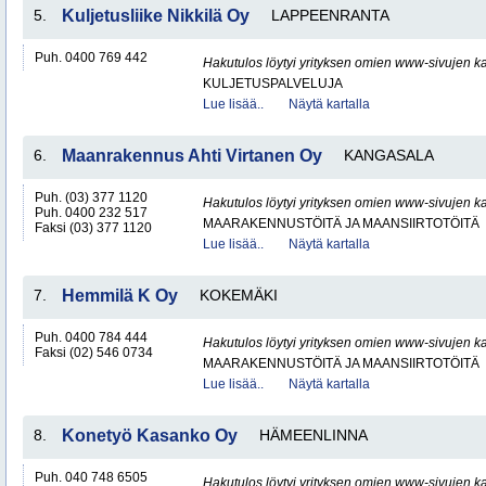
5.
Kuljetusliike Nikkilä Oy
LAPPEENRANTA
Puh. 0400 769 442
Hakutulos löytyi yrityksen omien www-sivujen ka
KULJETUSPALVELUJA
Lue lisää..
Näytä kartalla
6.
Maanrakennus Ahti Virtanen Oy
KANGASALA
Puh. (03) 377 1120
Hakutulos löytyi yrityksen omien www-sivujen ka
Puh. 0400 232 517
MAARAKENNUSTÖITÄ JA MAANSIIRTOTÖITÄ
Faksi (03) 377 1120
Lue lisää..
Näytä kartalla
7.
Hemmilä K Oy
KOKEMÄKI
Puh. 0400 784 444
Hakutulos löytyi yrityksen omien www-sivujen ka
Faksi (02) 546 0734
MAARAKENNUSTÖITÄ JA MAANSIIRTOTÖITÄ
Lue lisää..
Näytä kartalla
8.
Konetyö Kasanko Oy
HÄMEENLINNA
Puh. 040 748 6505
Hakutulos löytyi yrityksen omien www-sivujen ka