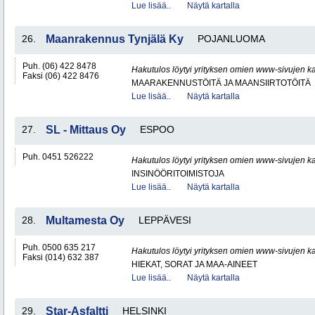
Lue lisää..
Näytä kartalla
26.
Maanrakennus Tynjälä Ky
POJANLUOMA
Puh. (06) 422 8478
Hakutulos löytyi yrityksen omien www-sivujen ka
Faksi (06) 422 8476
MAARAKENNUSTÖITÄ JA MAANSIIRTOTÖITÄ
Lue lisää..
Näytä kartalla
27.
SL - Mittaus Oy
ESPOO
Puh. 0451 526222
Hakutulos löytyi yrityksen omien www-sivujen ka
INSINÖÖRITOIMISTOJA
Lue lisää..
Näytä kartalla
28.
Multamesta Oy
LEPPÄVESI
Puh. 0500 635 217
Hakutulos löytyi yrityksen omien www-sivujen ka
Faksi (014) 632 387
HIEKAT, SORAT JA MAA-AINEET
Lue lisää..
Näytä kartalla
29.
Star-Asfaltti
HELSINKI