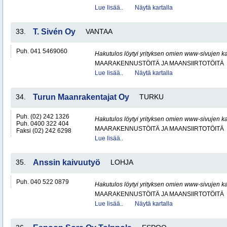
Lue lisää..
Näytä kartalla
33.
T. Sivén Oy
VANTAA
Puh. 041 5469060
Hakutulos löytyi yrityksen omien www-sivujen ka
MAARAKENNUSTÖITÄ JA MAANSIIRTOTÖITÄ
Lue lisää..
Näytä kartalla
34.
Turun Maanrakentajat Oy
TURKU
Puh. (02) 242 1326
Hakutulos löytyi yrityksen omien www-sivujen ka
Puh. 0400 322 404
MAARAKENNUSTÖITÄ JA MAANSIIRTOTÖITÄ
Faksi (02) 242 6298
Lue lisää..
35.
Anssin kaivuutyö
LOHJA
Puh. 040 522 0879
Hakutulos löytyi yrityksen omien www-sivujen ka
MAARAKENNUSTÖITÄ JA MAANSIIRTOTÖITÄ
Lue lisää..
Näytä kartalla