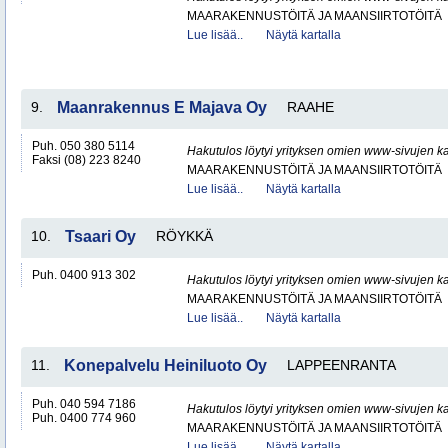
MAARAKENNUSTÖITÄ JA MAANSIIRTOTÖITÄ
Lue lisää..
Näytä kartalla
9.
Maanrakennus E Majava Oy
RAAHE
Puh. 050 380 5114
Hakutulos löytyi yrityksen omien www-sivujen ka
Faksi (08) 223 8240
MAARAKENNUSTÖITÄ JA MAANSIIRTOTÖITÄ
Lue lisää..
Näytä kartalla
10.
Tsaari Oy
RÖYKKÄ
Puh. 0400 913 302
Hakutulos löytyi yrityksen omien www-sivujen ka
MAARAKENNUSTÖITÄ JA MAANSIIRTOTÖITÄ
Lue lisää..
Näytä kartalla
11.
Konepalvelu Heiniluoto Oy
LAPPEENRANTA
Puh. 040 594 7186
Hakutulos löytyi yrityksen omien www-sivujen ka
Puh. 0400 774 960
MAARAKENNUSTÖITÄ JA MAANSIIRTOTÖITÄ
Lue lisää..
Näytä kartalla