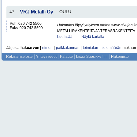
47.
VRJ Metalli Oy
OULU
Puh. 020 742 5500
Hakutulos löytyi yrityksen omien www-sivujen ka
Faksi 020 742 5509
METALLIRAKENTEITA JA TERÄSRAKENTEITA
Lue lisää..
Näytä kartalla
Järjestä
hakuarvon
|
nimen
|
paikkakunnan
|
toimialan
|
tietomäärän
mukaan
Rekisteriseloste
Yhteystiedot
Palaute
Lisää Suosikkeihin
Hakemisto