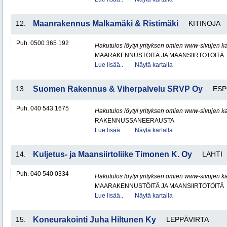
12.
Maanrakennus Malkamäki & Ristimäki
KITINOJA
Puh. 0500 365 192
Hakutulos löytyi yrityksen omien www-sivujen ka
MAARAKENNUSTÖITÄ JA MAANSIIRTOTÖITÄ
Lue lisää..
Näytä kartalla
13.
Suomen Rakennus & Viherpalvelu SRVP Oy
ES
Puh. 040 543 1675
Hakutulos löytyi yrityksen omien www-sivujen ka
RAKENNUSSANEERAUSTA
Lue lisää..
Näytä kartalla
14.
Kuljetus- ja Maansiirtoliike Timonen K. Oy
LAHTI
Puh. 040 540 0334
Hakutulos löytyi yrityksen omien www-sivujen ka
MAARAKENNUSTÖITÄ JA MAANSIIRTOTÖITÄ
Lue lisää..
Näytä kartalla
15.
Koneurakointi Juha Hiltunen Ky
LEPPÄVIRTA