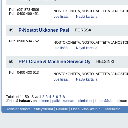
Puh. (09) 873 4509
NOSTOKONEITA, NOSTOLAITTEITA JA NOST
Puh. 0400 400 451
Lue lisää..
Näytä kartalla
49.
P-Nostot Ukkonen Pasi
FORSSA
Puh. 0500 534 752
NOSTOKONEITA, NOSTOLAITTEITA JA NOST
Lue lisää..
Näytä kartalla
50.
PPT Crane & Machine Service Oy
HELSINKI
Puh. 0400 433 613
NOSTOKONEITA, NOSTOLAITTEITA JA NOST
Lue lisää..
Näytä kartalla
Tulokset 1 - 50 | Sivu
1
2
3
4
5
6
7
8
Järjestä
hakuarvon
|
nimen
|
paikkakunnan
|
toimialan
|
tietomäärän
mukaan
Rekisteriseloste
Yhteystiedot
Palaute
Lisää Suosikkeihin
Hakemisto