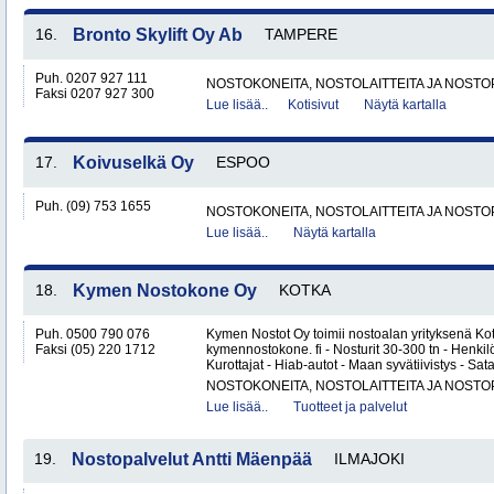
16.
Bronto Skylift Oy Ab
TAMPERE
Puh. 0207 927 111
NOSTOKONEITA, NOSTOLAITTEITA JA NOST
Faksi 0207 927 300
Lue lisää..
Kotisivut
Näytä kartalla
17.
Koivuselkä Oy
ESPOO
Puh. (09) 753 1655
NOSTOKONEITA, NOSTOLAITTEITA JA NOST
Lue lisää..
Näytä kartalla
18.
Kymen Nostokone Oy
KOTKA
Puh. 0500 790 076
Kymen Nostot Oy toimii nostoalan yrityksenä Ko
Faksi (05) 220 1712
kymennostokone. fi - Nosturit 30-300 tn - Henki
Kurottajat - Hiab-autot - Maan syvätiivistys - Sa
NOSTOKONEITA, NOSTOLAITTEITA JA NOST
Lue lisää..
Tuotteet ja palvelut
19.
Nostopalvelut Antti Mäenpää
ILMAJOKI