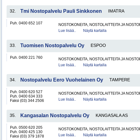
32.
Tmi Nostopalvelu Pauli Sinkkonen
IMATRA
Puh. 0400 652 107
NOSTOKONEITA, NOSTOLAITTEITA JA NOST
Lue lisää..
Näytä kartalla
33.
Tuomisen Nostopalvelu Oy
ESPOO
Puh. 0400 221 760
NOSTOKONEITA, NOSTOLAITTEITA JA NOST
Lue lisää..
Näytä kartalla
34.
Nostopalvelu Eero Vuohelainen Oy
TAMPERE
Puh. 0400 620 527
NOSTOKONEITA, NOSTOLAITTEITA JA NOST
Puh. 0400 634 333
Lue lisää..
Näytä kartalla
Faksi (03) 344 2506
35.
Kangasalan Nostopalvelu Oy
KANGASALA AS
Puh. 0500 620 205
NOSTOKONEITA, NOSTOLAITTEITA JA NOST
Puh. 0400 425 130
Lue lisää..
Näytä kartalla
Faksi (03) 379 1878