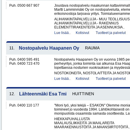
Puh. 0500 667 907
Joustava nostopalvelu maakunnan kattavimmalla 
Martti Lamminmäki Oy on nostopalveluita, eleme
erikoisnostoja tarjoava yritys. Toimialueenamme
ALIHANKINTAPALVELUJA - MUU TEOLLISUUS
ALIHANKINTAPALVELUJA - RAKENNUS
ELEMENTTIRAKENTEITA JA ASENNUKSIA..
Lue lisää..
Kotisivut
Tuotteet ja palvelut
11.
Nostopalvelu Haapanen Oy
RAUMA
Puh. 0400 595 491
Nostopalvelu Haapanen Oy on vuonna 1985 per
Puh. 0400 723 470
perheyritys, jonka toiminta sai alkunsa Esa Haa
lopettaessa nosturien vuokrauksen ja myydessä 
NOSTOKONEITA, NOSTOLAITTEITA JA NOST
Lue lisää..
Kotisivut
Tuotteet ja palvelut
12.
Lähteenmäki Esa Tmi
HUITTINEN
Puh. 0400 110 177
"Moni työ, yksi tekijä – ESAKON" Olemme monialay
toimineet jo vuodesta 1994. Lähtökohtaisesti on
monipuolista osaamista samasta osoitteesta. Lat
HIEKKAPUHALLUSTA
MAALAUSLIIKKEITÄ JA MAALAREITA
MAARAKENNUSTÖITÄ JA MAANSIIRTOTÖITÄ..