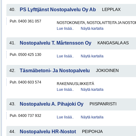
40.
PS Lyfttjänst Nostopalvelu Oy Ab
LEPPLAX
Puh. 0400 361 057
NOSTOKONEITA, NOSTOLAITTEITA JA NOST
Lue lisää..
Näytä kartalla
41.
Nostopalvelu T. Mårtensson Oy
KANGASALA AS
Puh. 0500 425 130
Lue lisää..
Näytä kartalla
42.
Täsmäbetoni- Ja Nostopalvelu
JOKIOINEN
Puh. 0400 603 574
RAKENNUSLIIKKEITÄ
Lue lisää..
Näytä kartalla
43.
Nostopalvelu A. Pihajoki Oy
PIISPANRISTI
Puh. 0400 737 932
Lue lisää..
Näytä kartalla
44.
Nostopalvelu HR-Nostot
PEIPOHJA