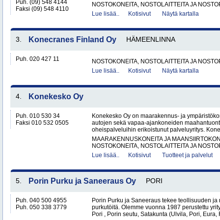
Puh. (09) 548 4144
NOSTOKONEITA, NOSTOLAITTEITA JA NOST
Faksi (09) 548 4110
Lue lisää..
Kotisivut
Näytä kartalla
3.
Konecranes Finland Oy
HÄMEENLINNA
Puh. 020 427 11
NOSTOKONEITA, NOSTOLAITTEITA JA NOST
Lue lisää..
Kotisivut
Näytä kartalla
4.
Konekesko Oy
Puh. 010 530 34
Konekesko Oy on maarakennus- ja ympäristökone
Faksi 010 532 0505
autojen sekä vapaa-ajankoneiden maahantuontii
oheispalveluihin erikoistunut palveluyritys. Kon
MAARAKENNUSKONEITA JA MAANSIIRTOKONE
NOSTOKONEITA, NOSTOLAITTEITA JA NOST
Lue lisää..
Kotisivut
Tuotteet ja palvelut
5.
Porin Purku ja Saneeraus Oy
PORI
Puh. 040 500 4955
Porin Purku ja Saneeraus tekee teollisuuden ja
Puh. 050 338 3779
purkutöitä. Olemme vuonna 1987 perustettu yri
Pori , Porin seutu, Satakunta (Ulvila, Pori, Eur