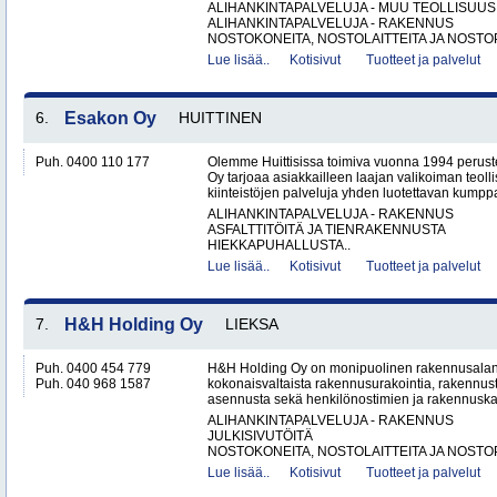
ALIHANKINTAPALVELUJA - MUU TEOLLISUUS
ALIHANKINTAPALVELUJA - RAKENNUS
NOSTOKONEITA, NOSTOLAITTEITA JA NOSTO
Lue lisää..
Kotisivut
Tuotteet ja palvelut
6.
Esakon Oy
HUITTINEN
Puh. 0400 110 177
Olemme Huittisissa toimiva vuonna 1994 peruste
Oy tarjoaa asiakkailleen laajan valikoiman teol
kiinteistöjen palveluja yhden luotettavan kumppa
ALIHANKINTAPALVELUJA - RAKENNUS
ASFALTTITÖITÄ JA TIENRAKENNUSTA
HIEKKAPUHALLUSTA..
Lue lisää..
Kotisivut
Tuotteet ja palvelut
7.
H&H Holding Oy
LIEKSA
Puh. 0400 454 779
H&H Holding Oy on monipuolinen rakennusalan y
Puh. 040 968 1587
kokonaisvaltaista rakennusurakointia, rakennus
asennusta sekä henkilönostimien ja rakennuskal
ALIHANKINTAPALVELUJA - RAKENNUS
JULKISIVUTÖITÄ
NOSTOKONEITA, NOSTOLAITTEITA JA NOSTO
Lue lisää..
Kotisivut
Tuotteet ja palvelut