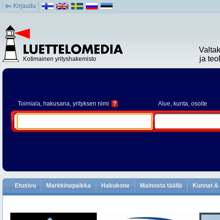
Kirjaudu
Valta
ja te
Kotimainen yrityshakemisto
Toimiala
, hakusana, yrityksen nimi
?
Alue
, kunta, osoite
Etusivu
Markkinapaikka
Hakukone
Mainosta täällä
Kunnat & 