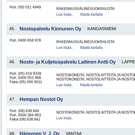
Puh. 050 551 4949
RAKENNUSVÄLINEVUOKRAUSTA
Lue lisää..
Näytä kartalla
45.
Nostopalvelu Kinnunen Oy
KANGASNIEMI
Puh. 0400 658 978
RAKENNUSVÄLINEVUOKRAUSTA
Lue lisää..
Näytä kartalla
46.
Nosto- ja Kuljetuspalvelu Laitinen Antti Oy
LAPP
Puh. (05) 416 9328
NOSTOKONEITA, NOSTOLAITTEITA JA NOST
Puh. 0400 552 488
NOSTOKONEITA, NOSTOLAITTEITA JA NOST
Faksi (05) 456 9011
Lue lisää..
Näytä kartalla
47.
Hempan Nostot Oy
Puh. (08) 638 840
NOSTOKONEITA, NOSTOLAITTEITA JA NOST
Puh. 0500 384 963
Lue lisää..
Faksi (08) 638 842
48.
Hämynen V. J. Oy
VANTAA