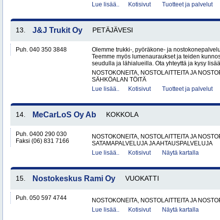
Lue lisää..
Kotisivut
Tuotteet ja palvelut
13.
J&J Trukit Oy
PETÄJÄVESI
Puh. 040 350 3848
Olemme trukki-, pyöräkone- ja nostokonepalveluih
Teemme myös lumenauraukset ja teiden kunnoss
seudulla ja lähialueilla. Ota yhteyttä ja kysy lisää
NOSTOKONEITA, NOSTOLAITTEITA JA NOST
SÄHKÖALAN TÖITÄ
Lue lisää..
Kotisivut
Tuotteet ja palvelut
14.
MeCarLoS Oy Ab
KOKKOLA
Puh. 0400 290 030
NOSTOKONEITA, NOSTOLAITTEITA JA NOST
Faksi (06) 831 7166
SATAMAPALVELUJA JA AHTAUSPALVELUJA
Lue lisää..
Kotisivut
Näytä kartalla
15.
Nostokeskus Rami Oy
VUOKATTI
Puh. 050 597 4744
NOSTOKONEITA, NOSTOLAITTEITA JA NOST
Lue lisää..
Kotisivut
Näytä kartalla