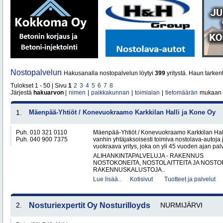
Nostopalvelun
Hakusanalla nostopalvelun löytyi
399
yritystä. Haun tarken
Tulokset 1 - 50 | Sivu
1
2
3
4
5
6
7
8
Järjestä
hakuarvon
|
nimen
|
paikkakunnan
|
toimialan
|
tietomäärän
mukaan
1.
Mäenpää-Yhtiöt / Konevuokraamo Karkkilan Halli ja Kone Oy
Puh. 010 321 0110
Mäenpää-Yhtiöt / Konevuokraamo Karkkilan Hal
Puh. 040 900 7375
vanhin yhtäjaksoisesti toimiva nostolava-autoja 
vuokraava yritys, joka on yli 45 vuoden ajan palv
ALIHANKINTAPALVELUJA - RAKENNUS
NOSTOKONEITA, NOSTOLAITTEITA JA NOST
RAKENNUSKALUSTOJA..
Lue lisää..
Kotisivut
Tuotteet ja palvelut
2.
Nosturiexpertit Oy Nosturilloyds
NURMIJÄRVI