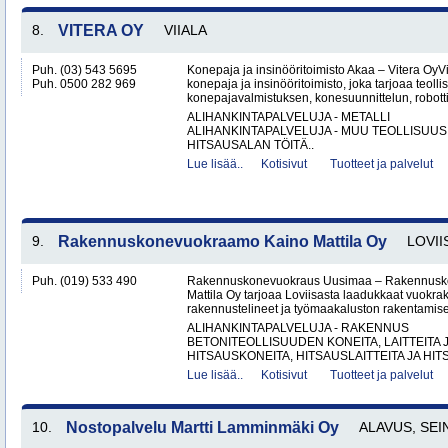
8.
VITERA OY
VIIALA
Puh. (03) 543 5695
Konepaja ja insinööritoimisto Akaa – Vitera OyV
Puh. 0500 282 969
konepaja ja insinööritoimisto, joka tarjoaa teolli
konepajavalmistuksen, konesuunnittelun, robotti
ALIHANKINTAPALVELUJA - METALLI
ALIHANKINTAPALVELUJA - MUU TEOLLISUUS
HITSAUSALAN TÖITÄ..
Lue lisää..
Kotisivut
Tuotteet ja palvelut
9.
Rakennuskonevuokraamo Kaino Mattila Oy
LOVII
Puh. (019) 533 490
Rakennuskonevuokraus Uusimaa – Rakennusk
Mattila Oy tarjoaa Loviisasta laadukkaat vuokrak
rakennustelineet ja työmaakaluston rakentamisen
ALIHANKINTAPALVELUJA - RAKENNUS
BETONITEOLLISUUDEN KONEITA, LAITTEITA J
HITSAUSKONEITA, HITSAUSLAITTEITA JA HIT
Lue lisää..
Kotisivut
Tuotteet ja palvelut
10.
Nostopalvelu Martti Lamminmäki Oy
ALAVUS, SEI