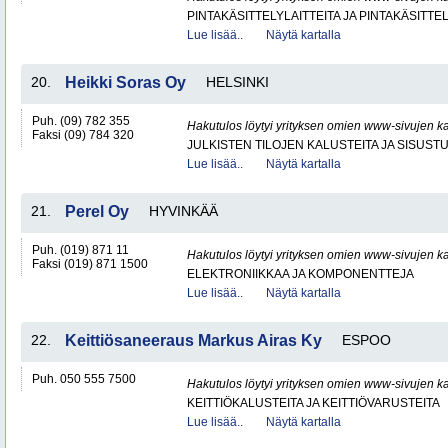
PINTAKÄSITTELYLAITTEITA JA PINTAKÄSITTE
Lue lisää..
Näytä kartalla
20.
Heikki Soras Oy
HELSINKI
Puh. (09) 782 355
Hakutulos löytyi yrityksen omien www-sivujen ka
Faksi (09) 784 320
JULKISTEN TILOJEN KALUSTEITA JA SISUST
Lue lisää..
Näytä kartalla
21.
Perel Oy
HYVINKÄÄ
Puh. (019) 871 11
Hakutulos löytyi yrityksen omien www-sivujen ka
Faksi (019) 871 1500
ELEKTRONIIKKAA JA KOMPONENTTEJA
Lue lisää..
Näytä kartalla
22.
Keittiösaneeraus Markus Airas Ky
ESPOO
Puh. 050 555 7500
Hakutulos löytyi yrityksen omien www-sivujen ka
KEITTIÖKALUSTEITA JA KEITTIÖVARUSTEITA
Lue lisää..
Näytä kartalla