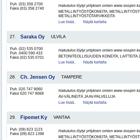
Puh. (03) 358 2700
Hakutulos löytyi yrityksen omien www-sivujen ka
Faksi (03) 358 2740
METALLINTYÖSTÖKONEITA, METALLINTYÖSTÖ
METALLINTYÖSTÖTARVIKKEITA
Lue lisää..
Näytä kartalla
27.
Saraka Oy
ULVILA
Puh. (02) 535 0700
Hakutulos löytyi yrityksen omien www-sivujen ka
Puh. 0400 590 433
BETONITEOLLISUUDEN KONEITA, LAITTEITA J
Faksi (02) 535 0701
Lue lisää..
Näytä kartalla
28.
Ch. Jensen Oy
TAMPERE
Puh. 020 747 9060
Hakutulos löytyi yrityksen omien www-sivujen ka
Faksi 020 747 9068
AV-VÄLINEITÄ JA AV-PALVELUJA
Lue lisää..
Näytä kartalla
29.
Fipemet Ky
VANTAA
Puh. (09) 823 1123
Hakutulos löytyi yrityksen omien www-sivujen ka
Faksi (09) 823 1398
METALLINTYÖSTÖKONEITA, METALLINTYÖSTÖ