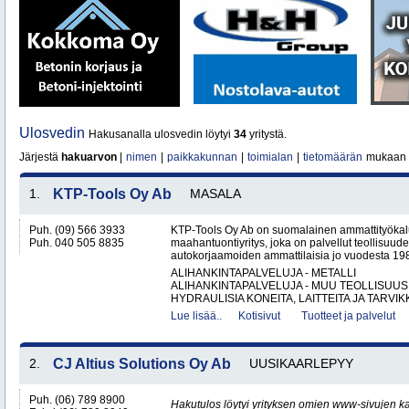
Ulosvedin
Hakusanalla ulosvedin löytyi
34
yritystä.
Järjestä
hakuarvon
|
nimen
|
paikkakunnan
|
toimialan
|
tietomäärän
mukaan
1.
KTP-Tools Oy Ab
MASALA
Puh. (09) 566 3933
KTP-Tools Oy Ab on suomalainen ammattityökal
Puh. 040 505 8835
maahantuontiyritys, joka on palvellut teollisuud
autokorjaamoiden ammattilaisia jo vuodesta 1987. 
ALIHANKINTAPALVELUJA - METALLI
ALIHANKINTAPALVELUJA - MUU TEOLLISUUS
HYDRAULISIA KONEITA, LAITTEITA JA TARVIKK
Lue lisää..
Kotisivut
Tuotteet ja palvelut
2.
CJ Altius Solutions Oy Ab
UUSIKAARLEPYY
Puh. (06) 789 8900
Hakutulos löytyi yrityksen omien www-sivujen ka