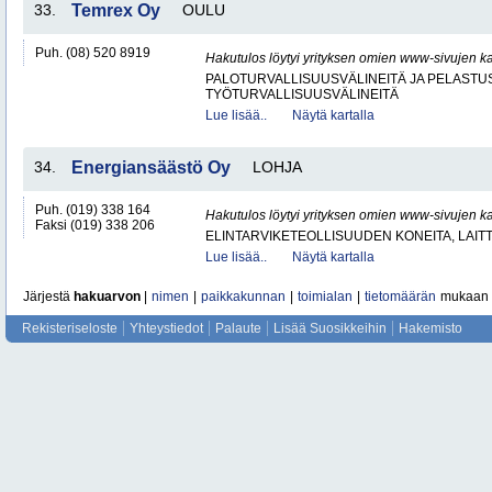
33.
Temrex Oy
OULU
Puh. (08) 520 8919
Hakutulos löytyi yrityksen omien www-sivujen ka
PALOTURVALLISUUSVÄLINEITÄ JA PELASTU
TYÖTURVALLISUUSVÄLINEITÄ
Lue lisää..
Näytä kartalla
34.
Energiansäästö Oy
LOHJA
Puh. (019) 338 164
Hakutulos löytyi yrityksen omien www-sivujen ka
Faksi (019) 338 206
ELINTARVIKETEOLLISUUDEN KONEITA, LAITTE
Lue lisää..
Näytä kartalla
Järjestä
hakuarvon
|
nimen
|
paikkakunnan
|
toimialan
|
tietomäärän
mukaan
Rekisteriseloste
Yhteystiedot
Palaute
Lisää Suosikkeihin
Hakemisto