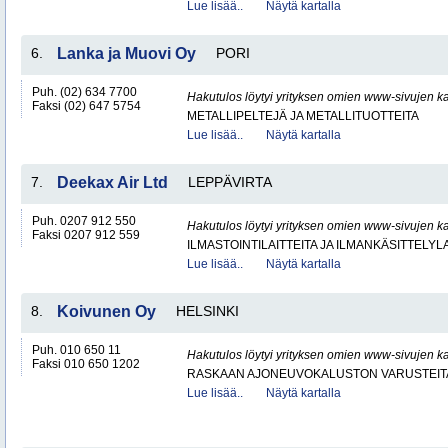
Lue lisää..
Näytä kartalla
6.
Lanka ja Muovi Oy
PORI
Puh. (02) 634 7700
Hakutulos löytyi yrityksen omien www-sivujen ka
Faksi (02) 647 5754
METALLIPELTEJÄ JA METALLITUOTTEITA
Lue lisää..
Näytä kartalla
7.
Deekax Air Ltd
LEPPÄVIRTA
Puh. 0207 912 550
Hakutulos löytyi yrityksen omien www-sivujen ka
Faksi 0207 912 559
ILMASTOINTILAITTEITA JA ILMANKÄSITTELYLA
Lue lisää..
Näytä kartalla
8.
Koivunen Oy
HELSINKI
Puh. 010 650 11
Hakutulos löytyi yrityksen omien www-sivujen ka
Faksi 010 650 1202
RASKAAN AJONEUVOKALUSTON VARUSTEITA 
Lue lisää..
Näytä kartalla