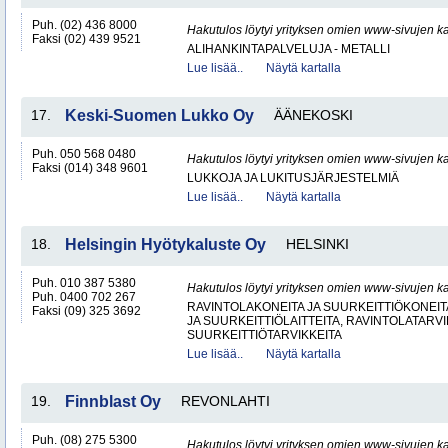
Puh. (02) 436 8000
Hakutulos löytyi yrityksen omien www-sivujen ka
Faksi (02) 439 9521
ALIHANKINTAPALVELUJA - METALLI
Lue lisää..
Näytä kartalla
17.
Keski-Suomen Lukko Oy
ÄÄNEKOSKI
Puh. 050 568 0480
Hakutulos löytyi yrityksen omien www-sivujen ka
Faksi (014) 348 9601
LUKKOJA JA LUKITUSJÄRJESTELMIÄ
Lue lisää..
Näytä kartalla
18.
Helsingin Hyötykaluste Oy
HELSINKI
Puh. 010 387 5380
Hakutulos löytyi yrityksen omien www-sivujen ka
Puh. 0400 702 267
RAVINTOLAKONEITA JA SUURKEITTIÖKONEITA
Faksi (09) 325 3692
JA SUURKEITTIÖLAITTEITA, RAVINTOLATARVI
SUURKEITTIÖTARVIKKEITA
Lue lisää..
Näytä kartalla
19.
Finnblast Oy
REVONLAHTI
Puh. (08) 275 5300
Hakutulos löytyi yrityksen omien www-sivujen ka