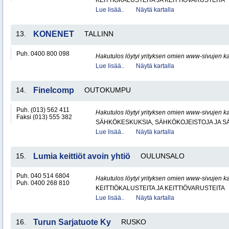
KEITTIÖKALUSTEITA JA KEITTIÖVARUSTEITA
Lue lisää..
Näytä kartalla
13.
KONENET
TALLINN
Puh. 0400 800 098
Hakutulos löytyi yrityksen omien www-sivujen ka
Lue lisää..
Näytä kartalla
14.
Finelcomp
OUTOKUMPU
Puh. (013) 562 411
Hakutulos löytyi yrityksen omien www-sivujen ka
Faksi (013) 555 382
SÄHKÖKESKUKSIA, SÄHKÖKOJEISTOJA JA S
Lue lisää..
Näytä kartalla
15.
Lumia keittiöt avoin yhtiö
OULUNSALO
Puh. 040 514 6804
Hakutulos löytyi yrityksen omien www-sivujen ka
Puh. 0400 268 810
KEITTIÖKALUSTEITA JA KEITTIÖVARUSTEITA
Lue lisää..
Näytä kartalla
16.
Turun Sarjatuote Ky
RUSKO