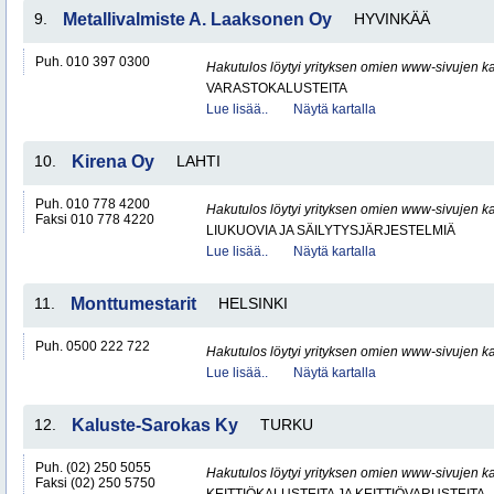
9.
Metallivalmiste A. Laaksonen Oy
HYVINKÄÄ
Puh. 010 397 0300
Hakutulos löytyi yrityksen omien www-sivujen ka
VARASTOKALUSTEITA
Lue lisää..
Näytä kartalla
10.
Kirena Oy
LAHTI
Puh. 010 778 4200
Hakutulos löytyi yrityksen omien www-sivujen ka
Faksi 010 778 4220
LIUKUOVIA JA SÄILYTYSJÄRJESTELMIÄ
Lue lisää..
Näytä kartalla
11.
Monttumestarit
HELSINKI
Puh. 0500 222 722
Hakutulos löytyi yrityksen omien www-sivujen ka
Lue lisää..
Näytä kartalla
12.
Kaluste-Sarokas Ky
TURKU
Puh. (02) 250 5055
Hakutulos löytyi yrityksen omien www-sivujen ka
Faksi (02) 250 5750