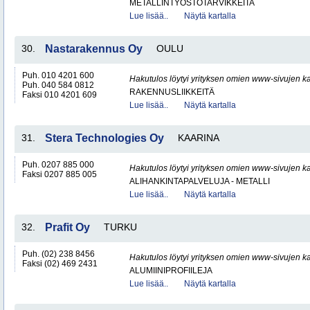
METALLINTYÖSTÖTARVIKKEITA
Lue lisää..
Näytä kartalla
30.
Nastarakennus Oy
OULU
Puh. 010 4201 600
Hakutulos löytyi yrityksen omien www-sivujen ka
Puh. 040 584 0812
RAKENNUSLIIKKEITÄ
Faksi 010 4201 609
Lue lisää..
Näytä kartalla
31.
Stera Technologies Oy
KAARINA
Puh. 0207 885 000
Hakutulos löytyi yrityksen omien www-sivujen ka
Faksi 0207 885 005
ALIHANKINTAPALVELUJA - METALLI
Lue lisää..
Näytä kartalla
32.
Prafit Oy
TURKU
Puh. (02) 238 8456
Hakutulos löytyi yrityksen omien www-sivujen ka
Faksi (02) 469 2431
ALUMIINIPROFIILEJA
Lue lisää..
Näytä kartalla