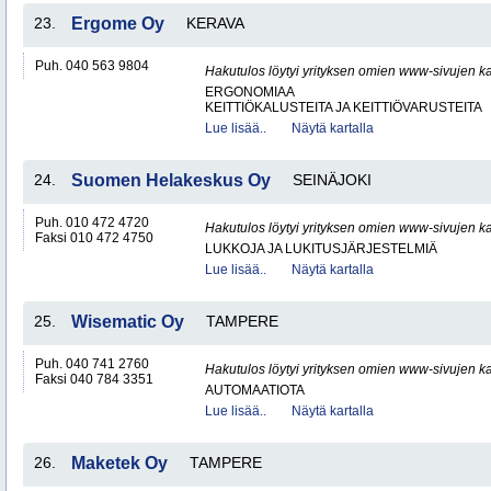
23.
Ergome Oy
KERAVA
Puh. 040 563 9804
Hakutulos löytyi yrityksen omien www-sivujen ka
ERGONOMIAA
KEITTIÖKALUSTEITA JA KEITTIÖVARUSTEITA
Lue lisää..
Näytä kartalla
24.
Suomen Helakeskus Oy
SEINÄJOKI
Puh. 010 472 4720
Hakutulos löytyi yrityksen omien www-sivujen ka
Faksi 010 472 4750
LUKKOJA JA LUKITUSJÄRJESTELMIÄ
Lue lisää..
Näytä kartalla
25.
Wisematic Oy
TAMPERE
Puh. 040 741 2760
Hakutulos löytyi yrityksen omien www-sivujen ka
Faksi 040 784 3351
AUTOMAATIOTA
Lue lisää..
Näytä kartalla
26.
Maketek Oy
TAMPERE