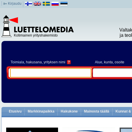
Kirjaudu
Valta
ja te
Kotimainen yrityshakemisto
Toimiala
, hakusana, yrityksen nimi
?
Alue
, kunta, osoite
Etusivu
Markkinapaikka
Hakukone
Mainosta täällä
Kunnat & 