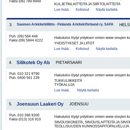
Faksi (06) 789 8949
KULJETINLAITTEITA JA SIIRTOLAITTEITA
Lue lisää..
Kotisivut
Näytä kartalla
3.
Suomen Arkkitehtiliitto - Finlands Arkitektförbund ry. SAFA
HELS
Puh. (09) 584 448
Hakutulos löytyi yrityksen omien www-sivujen ka
Faksi (09) 5844 4222
YHDISTYKSET JA LIITOT
Lue lisää..
Kotisivut
Näytä kartalla
4.
Silikotek Oy Ab
PIETARSAARI
Puh. 010 321 9790
Hakutulos löytyi yrityksen omien www-sivujen ka
Puh. 0400 561 239
TUKKULIIKKEITÄ
TYÖKALUJA
Lue lisää..
Näytä kartalla
5.
Joensuun Laakeri Oy
JOENSUU
Puh. 010 396 9200
Hakutulos löytyi yrityksen omien www-sivujen ka
Faksi (013) 316 910
SIIVOUSKONEITA, SIIVOUSLAITTEITA JA SIIV
TEOLLISUUDEN KUNNOSSAPITOPALVELUJA