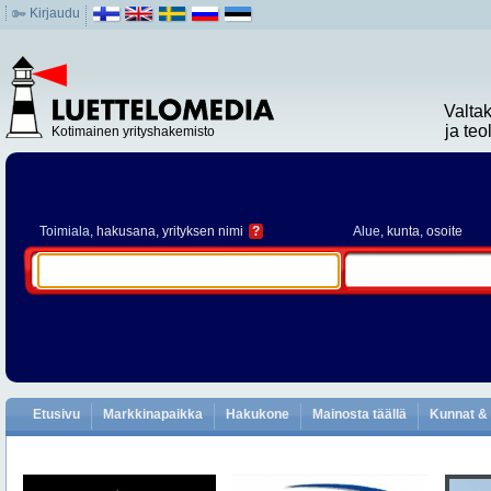
Kirjaudu
Valta
ja te
Kotimainen yrityshakemisto
Toimiala
, hakusana, yrityksen nimi
?
Alue
, kunta, osoite
Etusivu
Markkinapaikka
Hakukone
Mainosta täällä
Kunnat & 