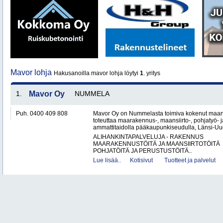
Mavor lohja
Hakusanoilla mavor lohja löytyi
1
. yritys
1.
Mavor Oy
NUMMELA
Puh. 0400 409 808
Mavor Oy on Nummelasta toimiva kokenut maanr
toteuttaa maarakennus-, maansiirto-, pohjatyö- j
ammattitaidolla pääkaupunkiseudulla, Länsi-Uud
ALIHANKINTAPALVELUJA - RAKENNUS
MAARAKENNUSTÖITÄ JA MAANSIIRTOTÖITÄ
POHJATÖITÄ JA PERUSTUSTÖITÄ..
Lue lisää..
Kotisivut
Tuotteet ja palvelut