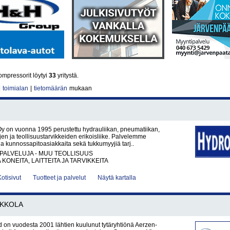
mpressorit löytyi
33
yritystä.
|
toimialan
|
tietomäärän
mukaan
y on vuonna 1995 perustettu hydrauliikan, pneumatiikan,
ujen ja teollisuustarvikkeiden erikoisliike. Palvelemme
a kunnossapitoasiakkaita sekä tukkumyyjiä tarj..
PALVELUJA - MUU TEOLLISUUS
KONEITA, LAITTEITA JA TARVIKKEITA
Kotisivut
Tuotteet ja palvelut
Näytä kartalla
IKKOLA
 on vuodesta 2001 lähtien kuulunut tytäryhtiönä Aerzen-