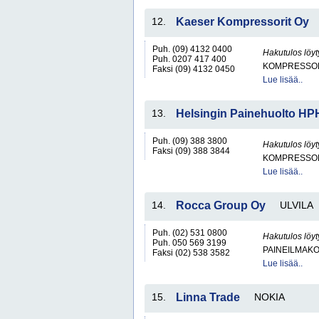
12.
Kaeser Kompressorit Oy
Puh. (09) 4132 0400
Hakutulos löyt
Puh. 0207 417 400
KOMPRESSO
Faksi (09) 4132 0450
Lue lisää..
13.
Helsingin Painehuolto HP
Puh. (09) 388 3800
Hakutulos löyt
Faksi (09) 388 3844
KOMPRESSO
Lue lisää..
14.
Rocca Group Oy
ULVILA
Puh. (02) 531 0800
Hakutulos löyt
Puh. 050 569 3199
PAINEILMAKO
Faksi (02) 538 3582
Lue lisää..
15.
Linna Trade
NOKIA