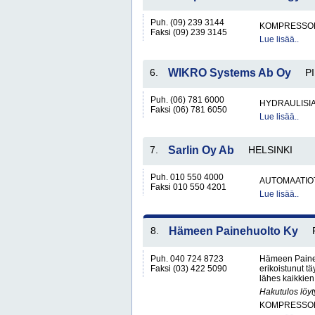
Puh. (09) 239 3144
KOMPRESSO
Faksi (09) 239 3145
Lue lisää..
6.
WIKRO Systems Ab Oy
P
Puh. (06) 781 6000
HYDRAULISIA 
Faksi (06) 781 6050
Lue lisää..
7.
Sarlin Oy Ab
HELSINKI
Puh. 010 550 4000
AUTOMAATIO
Faksi 010 550 4201
Lue lisää..
8.
Hämeen Painehuolto Ky
Puh. 040 724 8723
Hämeen Paineh
Faksi (03) 422 5090
erikoistunut 
lähes kaikkien 
Hakutulos löyt
KOMPRESSO