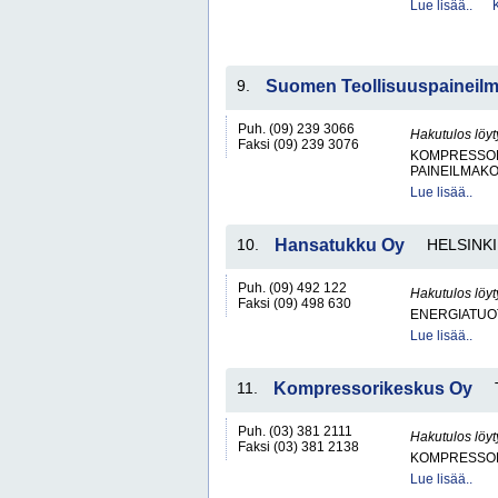
Lue lisää..
9.
Suomen Teollisuuspaineil
Puh. (09) 239 3066
Hakutulos löyt
Faksi (09) 239 3076
KOMPRESSO
PAINEILMAKO
Lue lisää..
10.
Hansatukku Oy
HELSINKI
Puh. (09) 492 122
Hakutulos löyt
Faksi (09) 498 630
ENERGIATUOT
Lue lisää..
11.
Kompressorikeskus Oy
Puh. (03) 381 2111
Hakutulos löyt
Faksi (03) 381 2138
KOMPRESSO
Lue lisää..