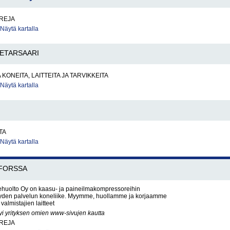
REJA
Näytä kartalla
IETARSAARI
KONEITA, LAITTEITA JA TARVIKKEITA
Näytä kartalla
TA
Näytä kartalla
FORSSA
uolto Oy on kaasu- ja paineilmakompressoreihin
täyden palvelun koneliike. Myymme, huollamme ja korjaamme
valmistajien laitteet
yi yrityksen omien www-sivujen kautta
REJA