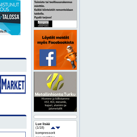
Lue lisää
(
1
/18)
kompressorit