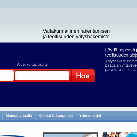
Valtakunnallinen rakentamisen
ja teollisuuden yrityshakemisto
Löydä nopeasti 
teollisuuden aloj
Yrityshakemistomme
Alue
, kunta, osoite
päättäjän yhteystie
palvelut
» Lue lisä
Hae
Mainosta täällä
Kunnat & kaupungit
Yhteystiedot