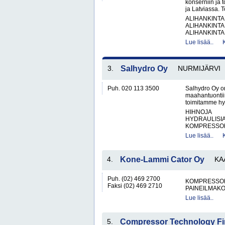
konserniin ja 
ja Latviassa. 
ALIHANKINTA
ALIHANKINTA
ALIHANKINTA
Lue lisää..
3.
Salhydro Oy
NURMIJÄRVI
Puh. 020 113 3500
Salhydro Oy on
maahantuontiin
toimitamme hyd
HIHNOJA
HYDRAULISIA 
KOMPRESSOR
Lue lisää..
4.
Kone-Lammi Cator Oy
KA
Puh. (02) 469 2700
KOMPRESSO
Faksi (02) 469 2710
PAINEILMAKO
Lue lisää..
5.
Compressor Technology Fi