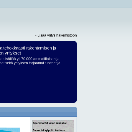
» Lisää yritys hakemistoon
ja tehokkaasti rakentamisen ja
en yritykset
 sisältää yli 70.000 ammattilaisen ja
dot sekä yrityksen tarjoamat tuotteet ja
ä