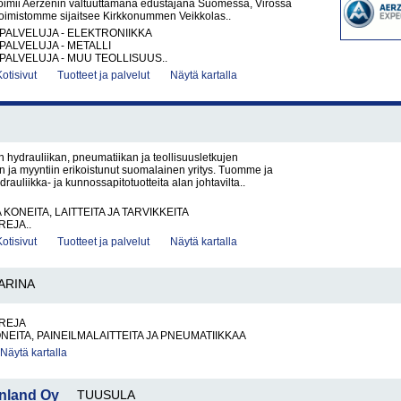
toimii Aerzenin valtuuttamana edustajana Suomessa, Virossa
Toimistomme sijaitsee Kirkkonummen Veikkolas..
PALVELUJA - ELEKTRONIIKKA
PALVELUJA - METALLI
PALVELUJA - MUU TEOLLISUUS..
Kotisivut
Tuotteet ja palvelut
Näytä kartalla
 hydrauliikan, pneumatiikan ja teollisuusletkujen
 ja myyntiin erikoistunut suomalainen yritys. Tuomme ja
rauliikka- ja kunnossapitotuotteita alan johtavilta..
KONEITA, LAITTEITA JA TARVIKKEITA
EJA..
Kotisivut
Tuotteet ja palvelut
Näytä kartalla
ARINA
REJA
NEITA, PAINEILMALAITTEITA JA PNEUMATIIKKAA
Näytä kartalla
nland Oy
TUUSULA