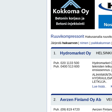
Ruuvikompressorit
Hakusanalla ruuviko
Järjestä
hakuarvon
|
nimen
|
paikkakunnan
1.
Hydromarket Oy
HELSINKI
Puh. 020 1133 500
Hydromarket O
Puh. 0400 513 600
teknisten letk
ensiasennus- j
ALIHANKINTA
HYDRAULISIA 
LETKUJA..
Lue lisää..
2.
Aerzen Finland Oy Ab
VE
Puh. (09) 819 4720
Aerzen Finland