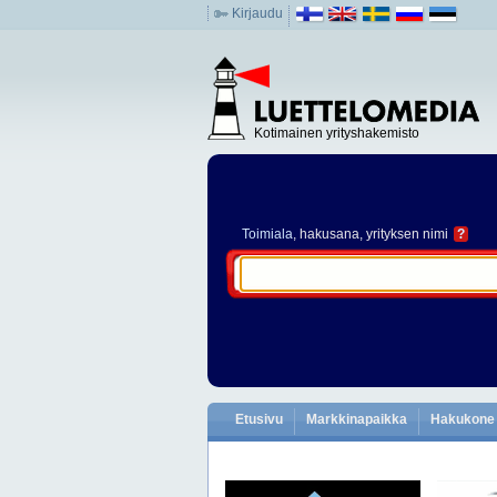
Kirjaudu
Kotimainen yrityshakemisto
Toimiala
, hakusana, yrityksen nimi
?
Etusivu
Markkinapaikka
Hakukone