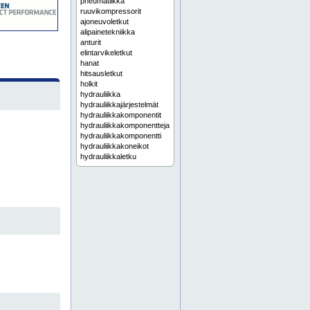
pneumatiikka
ruuvikompressorit
ajoneuvoletkut
alipainetekniikka
anturit
elintarvikeletkut
hanat
hitsausletkut
holkit
hydrauliikka
hydrauliikkajärjestelmät
hydrauliikkakomponentit
hydrauliikkakomponentteja
hydrauliikkakomponentti
hydrauliikkakoneikot
hydrauliikkaletku
hydrauliikkaletkut
hydrauliikkamoottorit
hydrauliikkaosat
hydrauliikkapumput
hydrauliikkasylinterit
hydrauliletku
hydrauliletkut
hydrauliventtiilit
häme
jalkaohjatut venttiilit
jäähdyttimet
jäähdytysyksiköt
kaasuletkut
karamoottorit