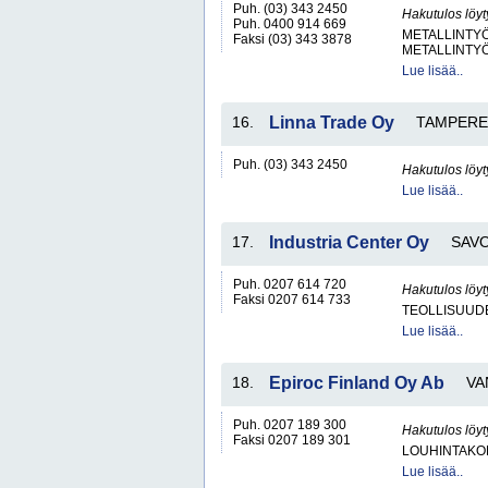
Puh. (03) 343 2450
Hakutulos löyt
Puh. 0400 914 669
METALLINTYÖ
Faksi (03) 343 3878
METALLINTY
Lue lisää..
16.
Linna Trade Oy
TAMPERE
Puh. (03) 343 2450
Hakutulos löyt
Lue lisää..
17.
Industria Center Oy
SAV
Puh. 0207 614 720
Hakutulos löyt
Faksi 0207 614 733
TEOLLISUUDE
Lue lisää..
18.
Epiroc Finland Oy Ab
VA
Puh. 0207 189 300
Hakutulos löyt
Faksi 0207 189 301
LOUHINTAKON
Lue lisää..